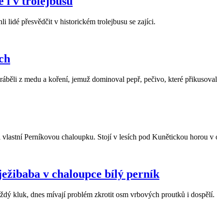
 i v trolejbusu
 lidé přesvědčit v historickém trolejbusu se zajíci.
ách
 z medu a koření, jemuž dominoval pepř, pečivo, které přikusovali 
 vlastní Perníkovou chaloupku. Stojí v lesích pod Kunětickou horou v
ježibaba v chaloupce bílý perník
ždý kluk, dnes mívají problém zkrotit osm vrbových proutků i dospělí.