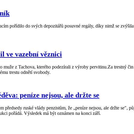
rník
pořídilo do svých depozitářů posuvné regály, díky nimž se zvýšila úlo
l ve vazební věznici
ého muže z Tachova, kterého podezírali z výroby pervitinu.Za trestný 
nému trestu odnětí svobody.
va: peníze nejsou, ale držte se
 předsedy ruské vlády penzistům, že „peníze nejsou, ale držte se", pů
aukci pořádá. Výsledek má být oznámen na konci září.