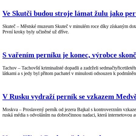
Ve Skutči budou stroje lámat žulu jako pe
Skuteč – Městské muzeum Skuteč v minulém roce díky získaným dotacím 
První kroky byly učiněné už dříve.
S vařením perníku je konec, výrobce skonči
Tachov – Tachovští kriminalisté dopadli a zadrželi sedmačtyřicetilet
látkami a s jedy byl přitom pachatel v minulosti odsouzen k podmíně
V Rusku vydraží perník se vzkazem Medvědě
Moskva – Proslavený perník od jezera Bajkal s kontroverzním vzkazem
ruská média s odvoláním na dobročinnou nadaci, která internetovou 