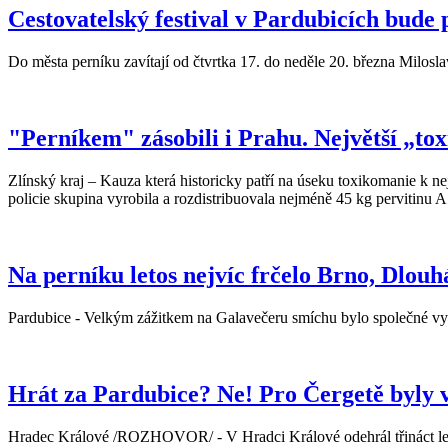
Cestovatelský festival v Pardubicích bude 
Do města perníku zavítají od čtvrtka 17. do neděle 20. března Milosl
"Perníkem" zásobili i Prahu. Největší „toxi
Zlínský kraj – Kauza která historicky patří na úseku toxikomanie k n
policie skupina vyrobila a rozdistribuovala nejméně 45 kg pervitinu A
Na perníku letos nejvíc frčelo Brno, Dlouh
Pardubice - Velkým zážitkem na Galavečeru smíchu bylo společné vys
Hrát za Pardubice? Ne! Pro Čergetě byly 
Hradec Králové /ROZHOVOR/ - V Hradci Králové odehrál třináct let. 