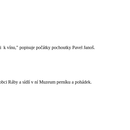
k vínu," popisuje počátky pochoutky Pavel Janoš.
 obci Ráby a sídlí v ní Muzeum perníku a pohádek.