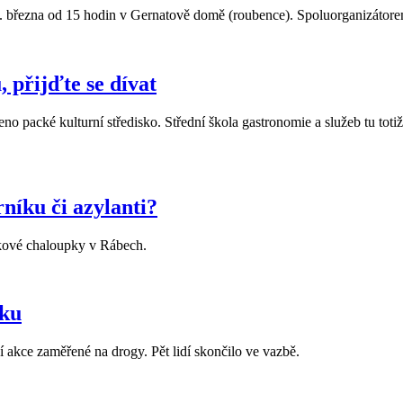
 března od 15 hodin v Gernatově domě (roubence). Spoluorganizátorem
 přijďte se dívat
packé kulturní středisko. Střední škola gastronomie a služeb tu totiž c
íku či azylanti?
íkové chaloupky v Rábech.
íku
í akce zaměřené na drogy. Pět lidí skončilo ve vazbě.