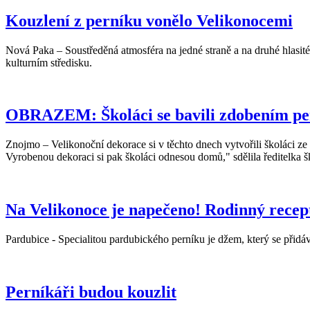
Kouzlení z perníku vonělo Velikonocemi
Nová Paka – Soustředěná atmosféra na jedné straně a na druhé hlasit
kulturním středisku.
OBRAZEM: Školáci se bavili zdobením per
Znojmo – Velikonoční dekorace si v těchto dnech vytvořili školáci ze
Vyrobenou dekoraci si pak školáci odnesou domů," sdělila ředitelk
Na Velikonoce je napečeno! Rodinný recept 
Pardubice - Specialitou pardubického perníku je džem, který se přidává 
Perníkáři budou kouzlit