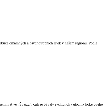
istribuce omamných a psychotropních látek v našem regionu. Podle
em hrát ve „Švajzu", culí se bývalý rychlonohý útočník hokejového