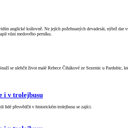
dím anglické královně. Ne jejích požehnaných devadesát, nýbrž dar vs
papil vůni medového perníku.
ží se ulehčit život malé Rebece Čihákové ze Sezemic u Pardubic, kter
 i v trolejbusu
 lidé přesvědčit v historickém trolejbusu se zajíci.