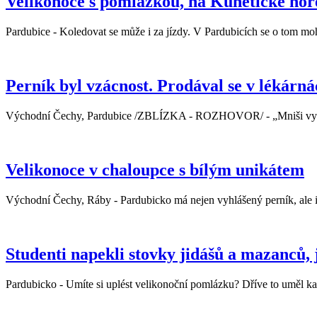
Velikonoce s pomlázkou, na Kunětické hoře
Pardubice - Koledovat se může i za jízdy. V Pardubicích se o tom mohli
Perník byl vzácnost. Prodával se v lékárn
Východní Čechy, Pardubice /ZBLÍZKA - ROZHOVOR/ - „Mniši vyráběli
Velikonoce v chaloupce s bílým unikátem
Východní Čechy, Ráby - Pardubicko má nejen vyhlášený perník, ale i
Studenti napekli stovky jidášů a mazanců, 
Pardubicko - Umíte si uplést velikonoční pomlázku? Dříve to uměl ka