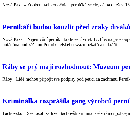
Nová Paka – Zdobení velikonočních perníčků se chystá na dnešek 15.
Perníkáři budou kouzlit před zraky diváků,
Nová Paka – Nejen vůní perníku bude ve čtvrtek 17. března prostoupeno 
pořádána pod záštitou Podnikatelského svazu pekařů a cukrářů.
Ráby se prý mají rozhodnout: Muzeum pern
Ráby - Lidé mohou připojit své podpisy pod petici za záchranu Pern
Kriminálka rozprášila gang výrobců pern
Tachovsko – Šest osob zadrželi tachovští kriminalisté v rámci policejn