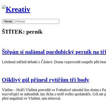
ŠTÍTEK: perník
Štěpán si nalámal pardubický perník na tř
Letohrad odčinil debakl z Čáslavi. Doma vyprovodil soupeře pěti bra
Ošklivý gól přinesl rytířům tři body
Vlašim – Hráči Vlašimi potvrdili ve Fotbalové národní lize doma s Pa
rozcvičující se náhradník Jan Jícha o trefě svého spoluhráče. Gól ale p
před angažmá ve Vlašimi, tam trénoval.