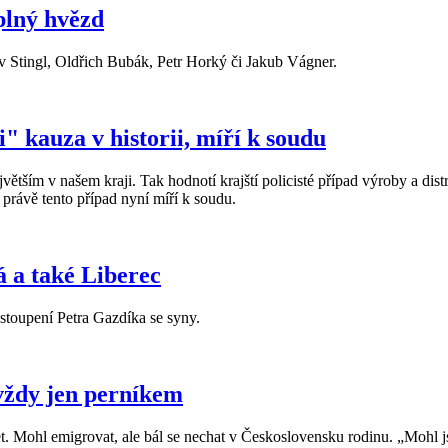
plný hvězd
av Stingl, Oldřich Bubák, Petr Horký či Jakub Vágner.
" kauza v historii, míří k soudu
ejvětším v našem kraji. Tak hodnotí krajští policisté případ výroby a d
 právě tento případ nyní míří k soudu.
á a také Liberec
toupení Petra Gazdíka se syny.
vždy jen perníkem
Mohl emigrovat, ale bál se nechat v Československu rodinu. „Mohl js