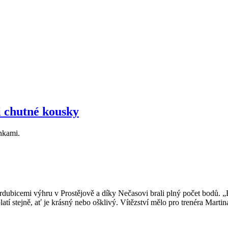
i chutné kousky
nkami.
rdubicemi výhru v Prostějově a díky Nečasovi brali plný počet bodů. „By
latí stejně, ať je krásný nebo ošklivý. Vítězství mělo pro trenéra Martin