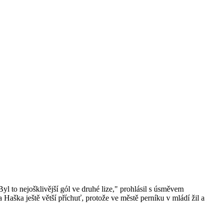
l to nejošklivější gól ve druhé lize," prohlásil s úsměvem
a Haška ještě větší příchuť, protože ve městě perníku v mládí žil a