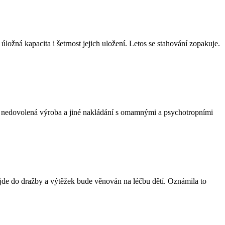
žná kapacita i šetrnost jejich uložení. Letos se stahování zopakuje.
čin nedovolená výroba a jiné nakládání s omamnými a psychotropními
jde do dražby a výtěžek bude věnován na léčbu dětí. Oznámila to