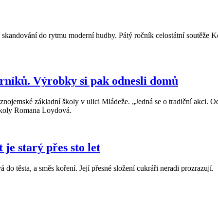
é skandování do rytmu moderní hudby. Pátý ročník celostátní soutěže 
níků. Výrobky si pak odnesli domů
 znojemské základní školy v ulici Mládeže. „Jedná se o tradiční akci. O
a školy Romana Loydová.
je starý přes sto let
do těsta, a směs koření. Její přesné složení cukráři neradi prozrazují.