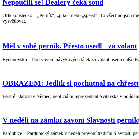
Nepoučili se! Dealery čeká soud
Orlickoústecko – „Perník", „piko" nebo „speed". To všechno jsou mez
vysvětlovat.
Měl v sobě perník. Přesto usedl za volant
Rychnovsko – Pod vlivem návykových látek za volant usedli další dva p
OBRAZEM: Jedlík si pochutnal na chřestu
Bystré - Jaroslav Němec, neoficiální reprezentant Svitavska v pojídání
V neděli na zámku zavoní Slavnosti perník
Pardubice – Pardubický zámek v neděli provoní tradiční Slavnosti per