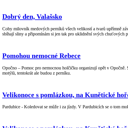
Dobrý den, Valašsko
Coby milovník medových perníků všech velikostí a tvarů upřímně závi
sbíhají sliny a připomínám si jen tak pro uklidnění svých chuťových 
Pomohou nemocné Rebece
Opočno – Pomoc pro nemocnou holčičku organizují opět v Opočně. Sna
motýlů, tentokrát ale budou z perníku.
Velikonoce s pomlázkou, na Kunětické hoře
Pardubice - Koledovat se může i za jízdy. V Pardubicích se o tom mohli