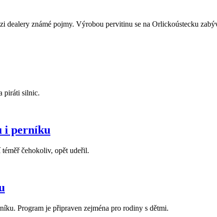
i dealery známé pojmy. Výrobou pervitinu se na Orlickoústecku zabýval
iráti silnic.
 i perníku
 téměř čehokoliv, opět udeřil.
u
níku. Program je připraven zejména pro rodiny s dětmi.