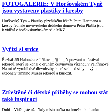
FOTOGALERIE: V Horšovském Týně
jsou vystaveny plastiky i kresby
Horšovský Týn – Plastiky plzeňského lékaře Petra Hartmana a
kresby ředitele novoveského dětského domova Petra Plášila jsou
k vidění v horšovskotýnském sále MKZ.
Vyřízl si srdce
Řezbář Jiří Halouzka z Jiříkova přijal opět pozvání na festival
rekordů, který se konal o druhém červnovém víkendu v Pelhřimově.
Na místě vyrobil dvě dřevořezby, které se hned staly novými
exponáty tamního Muzea rekordů a kuriozit.
Ztřeštěné či dětské příběhy se mohou stát
také inspirací
Dubí – Viděli jste už někdy místo ouška na hrnečku kudlanku