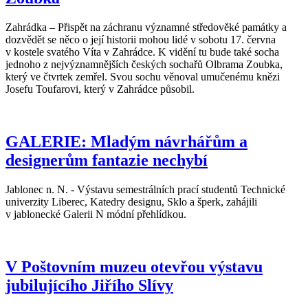
Zahrádka – Přispět na záchranu významné středověké památky a
dozvědět se něco o její historii mohou lidé v sobotu 17. června
v kostele svatého Víta v Zahrádce. K vidění tu bude také socha
jednoho z nejvýznamnějších českých sochařů Olbrama Zoubka,
který ve čtvrtek zemřel. Svou sochu věnoval umučenému knězi
Josefu Toufarovi, který v Zahrádce působil.
GALERIE: Mladým návrhářům a
designerům fantazie nechybí
Jablonec n. N. - Výstavu semestrálních prací studentů Technické
univerzity Liberec, Katedry designu, Sklo a šperk, zahájili
v jablonecké Galerii N módní přehlídkou.
V Poštovním muzeu otevřou výstavu
jubilujícího Jiřího Slívy