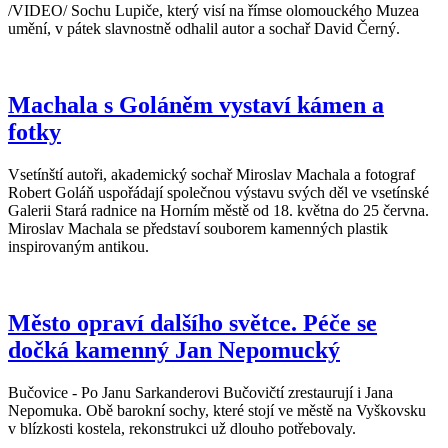
/VIDEO/ Sochu Lupiče, který visí na římse olomouckého Muzea
umění, v pátek slavnostně odhalil autor a sochař David Černý.
Machala s Goláněm vystaví kámen a
fotky
Vsetínští autoři, akademický sochař Miroslav Machala a fotograf
Robert Goláň uspořádají společnou výstavu svých děl ve vsetínské
Galerii Stará radnice na Horním městě od 18. května do 25 června.
Miroslav Machala se představí souborem kamenných plastik
inspirovaným antikou.
Město opraví dalšího světce. Péče se
dočká kamenný Jan Nepomucký
Bučovice - Po Janu Sarkanderovi Bučovičtí zrestaurují i Jana
Nepomuka. Obě barokní sochy, které stojí ve městě na Vyškovsku
v blízkosti kostela, rekonstrukci už dlouho potřebovaly.