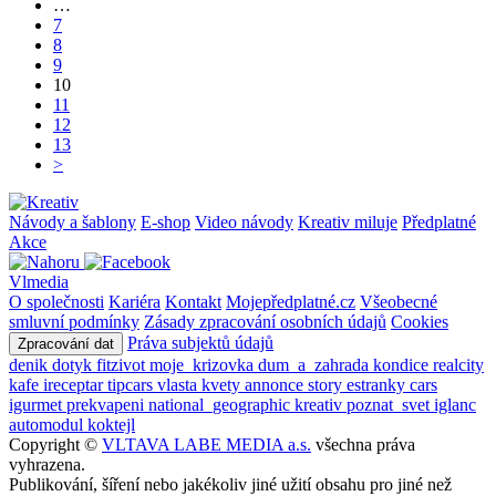
…
7
8
9
10
11
12
13
>
Návody a šablony
E-shop
Video návody
Kreativ miluje
Předplatné
Akce
Vlmedia
O společnosti
Kariéra
Kontakt
Mojepředplatné.cz
Všeobecné
smluvní podmínky
Zásady zpracování osobních údajů
Cookies
Práva subjektů údajů
Zpracování dat
denik
dotyk
fitzivot
moje_krizovka
dum_a_zahrada
kondice
realcity
kafe
ireceptar
tipcars
vlasta
kvety
annonce
story
estranky
cars
igurmet
prekvapeni
national_geographic
kreativ
poznat_svet
iglanc
automodul
koktejl
Copyright ©
VLTAVA LABE MEDIA a.s.
všechna práva
vyhrazena.
Publikování, šíření nebo jakékoliv jiné užití obsahu pro jiné než