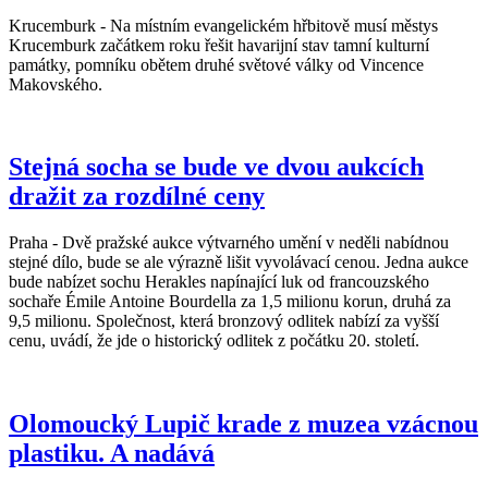
Krucemburk - Na místním evangelickém hřbitově musí městys
Krucemburk začátkem roku řešit havarijní stav tamní kulturní
památky, pomníku obětem druhé světové války od Vincence
Makovského.
Stejná socha se bude ve dvou aukcích
dražit za rozdílné ceny
Praha - Dvě pražské aukce výtvarného umění v neděli nabídnou
stejné dílo, bude se ale výrazně lišit vyvolávací cenou. Jedna aukce
bude nabízet sochu Herakles napínající luk od francouzského
sochaře Émile Antoine Bourdella za 1,5 milionu korun, druhá za
9,5 milionu. Společnost, která bronzový odlitek nabízí za vyšší
cenu, uvádí, že jde o historický odlitek z počátku 20. století.
Olomoucký Lupič krade z muzea vzácnou
plastiku. A nadává