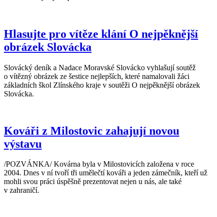
Hlasujte pro vítěze klání O nejpěknější
obrázek Slovácka
Slovácký deník a Nadace Moravské Slovácko vyhlašují soutěž
o vítězný obrázek ze šestice nejlepších, které namalovali žáci
základních škol Zlínského kraje v soutěži O nejpěknější obrázek
Slovácka.
Kováři z Milostovic zahajují novou
výstavu
/POZVÁNKA/ Kovárna byla v Milostovicích založena v roce
2004. Dnes v ní tvoří tři umělečtí kováři a jeden zámečník, kteří už
mohli svou práci úspěšně prezentovat nejen u nás, ale také
v zahraničí.