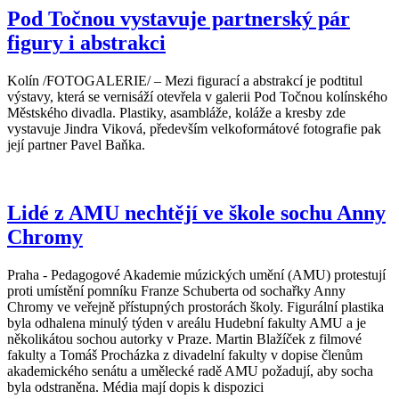
Pod Točnou vystavuje partnerský pár
figury i abstrakci
Kolín /FOTOGALERIE/ – Mezi figurací a abstrakcí je podtitul
výstavy, která se vernisáží otevřela v galerii Pod Točnou kolínského
Městského divadla. Plastiky, asambláže, koláže a kresby zde
vystavuje Jindra Viková, především velkoformátové fotografie pak
její partner Pavel Baňka.
Lidé z AMU nechtějí ve škole sochu Anny
Chromy
Praha - Pedagogové Akademie múzických umění (AMU) protestují
proti umístění pomníku Franze Schuberta od sochařky Anny
Chromy ve veřejně přístupných prostorách školy. Figurální plastika
byla odhalena minulý týden v areálu Hudební fakulty AMU a je
několikátou sochou autorky v Praze. Martin Blažíček z filmové
fakulty a Tomáš Procházka z divadelní fakulty v dopise členům
akademického senátu a umělecké radě AMU požadují, aby socha
byla odstraněna. Média mají dopis k dispozici