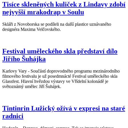
Tisíce skleněných kuliček z Lindavy zdobí
nejvyšší mrakodrap v Soulu
Skláři z Novoborska se podíleli na další plastice uznávaného
designéra Maxima Velčovského.
Festival uměleckého skla představí dílo
Jiřího Šuhájka
Karlovy Vary - Součástí doprovodného programu mezinárodního
filmového festivalu je už posedmnácté Festival uměleckého skla
Glassfest. Hlavní hvězdou výstavy ve Vřídelní kolonádě je
světoznámý umělec Jiří Šuhájek.
Tintinrin Lužický ožívá v expresi na staré
radnici