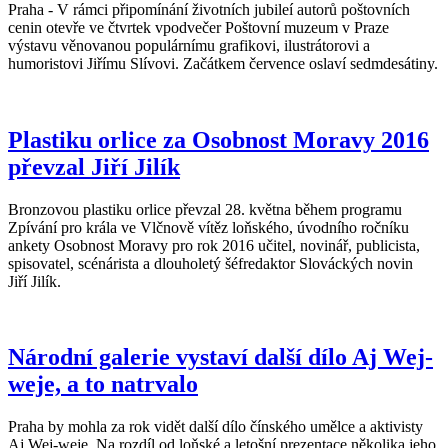
Praha - V rámci připomínání životních jubileí autorů poštovních
cenin otevře ve čtvrtek vpodvečer Poštovní muzeum v Praze
výstavu věnovanou populárnímu grafikovi, ilustrátorovi a
humoristovi Jiřímu Slívovi. Začátkem července oslaví sedmdesátiny.
Plastiku orlice za Osobnost Moravy 2016
převzal Jiří Jilík
Bronzovou plastiku orlice převzal 28. května během programu
Zpívání pro krála ve Vlčnově vítěz loňského, úvodního ročníku
ankety Osobnost Moravy pro rok 2016 učitel, novinář, publicista,
spisovatel, scénárista a dlouholetý šéfredaktor Slováckých novin
Jiří Jilík.
Národní galerie vystaví další dílo Aj Wej-
weje, a to natrvalo
Praha by mohla za rok vidět další dílo čínského umělce a aktivisty
Aj Wej-weje. Na rozdíl od loňské a letošní prezentace několika jeho