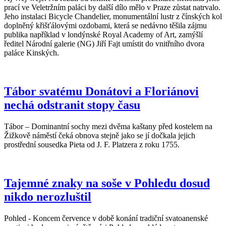
prací ve Veletržním paláci by další dílo mělo v Praze zůstat natrvalo.
Jeho instalaci Bicycle Chandelier, monumentální lustr z čínských kol
doplněný křišťálovými ozdobami, která se nedávno těšila zájmu
publika například v londýnské Royal Academy of Art, zamýšlí
ředitel Národní galerie (NG) Jiří Fajt umístit do vnitřního dvora
paláce Kinských.
Tábor svatému Donátovi a Floriánovi
nechá odstranit stopy času
Tábor – Dominantní sochy mezi dvěma kaštany před kostelem na
Žižkově náměstí čeká obnova stejně jako se jí dočkala jejich
prostřední sousedka Pieta od J. F. Platzera z roku 1755.
Tajemné znaky na soše v Pohledu dosud
nikdo nerozluštil
Pohled - Koncem července v době konání tradiční svatoanenské