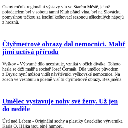
Osmý ročník regionální výstavy vín ve Starém Městě, jehož
pořadatelem byl v sobotu tamní Klub přátel vína, byl na Slovácku
pomyslnou tečkou za letošní koštovací sezonou ušlechtilých nápojů
z hroznů.
Čtyřmetrové obrazy dal nemocnici. Malíř
jimi uctívá přírodu
Vyškov - Výtvarné dílo neexistuje, vzniká v očích diváka. Tohoto
hesla se drží malíř a sochař Josef Čermák. Díla umělce původem
z Drysic nyní můžou vidět návštěvníci vyškovské nemocnice. Na
zdech ve vestibulu a jídelně visí tři čtyřmetrové obrazy. Bez jména.
Umělec vystavuje nohy své ženy. Už jen
do neděle
Ústí nad Labem - Originální sochy a plastiky ústeckého výtvarníka
Karla O. Hájka jsou plné humoru.