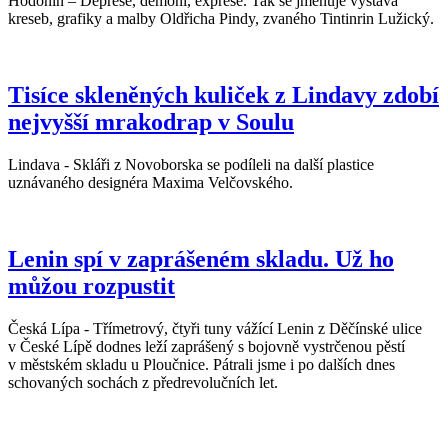
Hodonín – Deprese, démoni, exprese. Tak se jmenuje výstava
kreseb, grafiky a malby Oldřicha Pindy, zvaného Tintinrin Lužický.
Tisíce skleněných kuliček z Lindavy zdobí
nejvyšší mrakodrap v Soulu
Lindava - Skláři z Novoborska se podíleli na další plastice
uznávaného designéra Maxima Velčovského.
Lenin spí v zaprášeném skladu. Už ho
můžou rozpustit
Česká Lípa - Třímetrový, čtyři tuny vážící Lenin z Děčínské ulice
v České Lípě dodnes leží zaprášený s bojovně vystrčenou pěstí
v městském skladu u Ploučnice. Pátrali jsme i po dalších dnes
schovaných sochách z předrevolučních let.