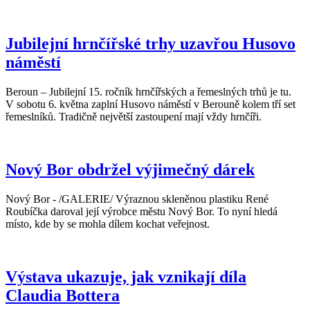
Jubilejní hrnčířské trhy uzavřou Husovo
náměstí
Beroun – Jubilejní 15. ročník hrnčířských a řemeslných trhů je tu.
V sobotu 6. května zaplní Husovo náměstí v Berouně kolem tří set
řemeslníků. Tradičně největší zastoupení mají vždy hrnčíři.
Nový Bor obdržel výjimečný dárek
Nový Bor - /GALERIE/ Výraznou skleněnou plastiku René
Roubíčka daroval její výrobce městu Nový Bor. To nyní hledá
místo, kde by se mohla dílem kochat veřejnost.
Výstava ukazuje, jak vznikají díla
Claudia Bottera