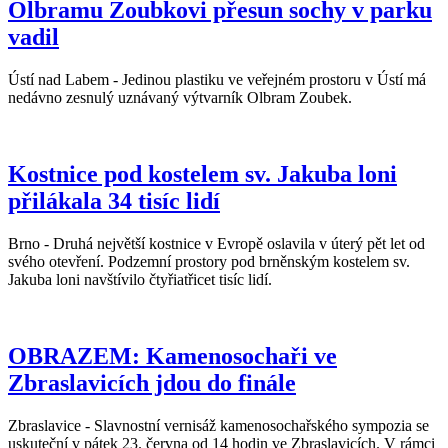
Olbramu Zoubkovi přesun sochy v parku
vadil
Ústí nad Labem - Jedinou plastiku ve veřejném prostoru v Ústí má
nedávno zesnulý uznávaný výtvarník Olbram Zoubek.
Kostnice pod kostelem sv. Jakuba loni
přilákala 34 tisíc lidí
Brno - Druhá největší kostnice v Evropě oslavila v úterý pět let od
svého otevření. Podzemní prostory pod brněnským kostelem sv.
Jakuba loni navštívilo čtyřiatřicet tisíc lidí.
OBRAZEM: Kamenosochaři ve
Zbraslavicích jdou do finále
Zbraslavice - Slavnostní vernisáž kamenosochařského sympozia se
uskuteční v pátek 23. června od 14 hodin ve Zbraslavicích. V rámci