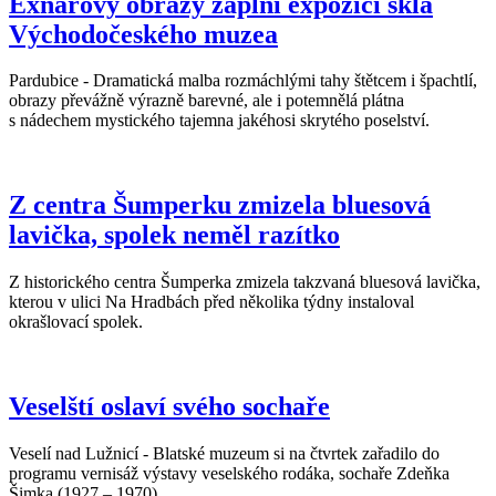
Exnarovy obrazy zaplní expozici skla
Východočeského muzea
Pardubice - Dramatická malba rozmáchlými tahy štětcem i špachtlí,
obrazy převážně výrazně barevné, ale i potemnělá plátna
s nádechem mystického tajemna jakéhosi skrytého poselství.
Z centra Šumperku zmizela bluesová
lavička, spolek neměl razítko
Z historického centra Šumperka zmizela takzvaná bluesová lavička,
kterou v ulici Na Hradbách před několika týdny instaloval
okrašlovací spolek.
Veselští oslaví svého sochaře
Veselí nad Lužnicí - Blatské muzeum si na čtvrtek zařadilo do
programu vernisáž výstavy veselského rodáka, sochaře Zdeňka
Šimka (1927 – 1970).