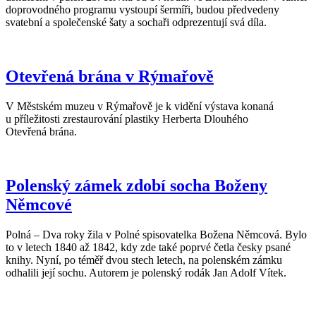
doprovodného programu vystoupí šermíři, budou předvedeny
svatební a společenské šaty a sochaři odprezentují svá díla.
Otevřená brána v Rýmařově
V Městském muzeu v Rýmařově je k vidění výstava konaná
u příležitosti zrestaurování plastiky Herberta Dlouhého
Otevřená brána.
Polenský zámek zdobí socha Boženy
Němcové
Polná – Dva roky žila v Polné spisovatelka Božena Němcová. Bylo
to v letech 1840 až 1842, kdy zde také poprvé četla česky psané
knihy. Nyní, po téměř dvou stech letech, na polenském zámku
odhalili její sochu. Autorem je polenský rodák Jan Adolf Vítek.