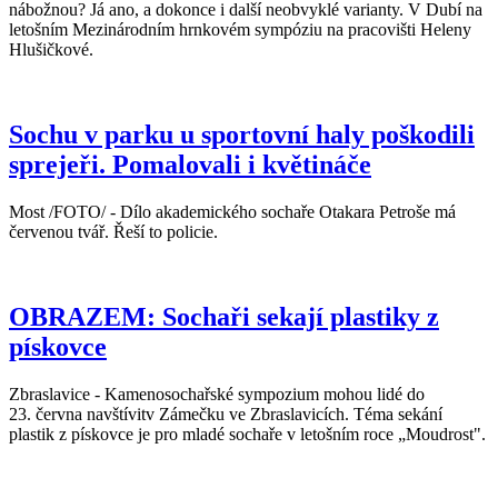
nábožnou? Já ano, a dokonce i další neobvyklé varianty. V Dubí na
letošním Mezinárodním hrnkovém sympóziu na pracovišti Heleny
Hlušičkové.
Sochu v parku u sportovní haly poškodili
sprejeři. Pomalovali i květináče
Most /FOTO/ - Dílo akademického sochaře Otakara Petroše má
červenou tvář. Řeší to policie.
OBRAZEM: Sochaři sekají plastiky z
pískovce
Zbraslavice - Kamenosochařské sympozium mohou lidé do
23. června navštívitv Zámečku ve Zbraslavicích. Téma sekání
plastik z pískovce je pro mladé sochaře v letošním roce „Moudrost".