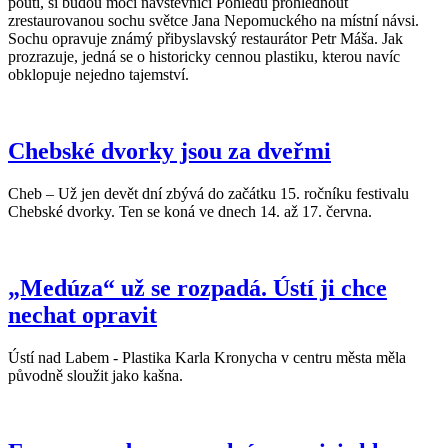
pouti, si budou moci návštěvníci Pohledu prohlédnout
zrestaurovanou sochu světce Jana Nepomuckého na místní návsi.
Sochu opravuje známý přibyslavský restaurátor Petr Máša. Jak
prozrazuje, jedná se o historicky cennou plastiku, kterou navíc
obklopuje nejedno tajemství.
Chebské dvorky jsou za dveřmi
Cheb – Už jen devět dní zbývá do začátku 15. ročníku festivalu
Chebské dvorky. Ten se koná ve dnech 14. až 17. června.
„Medúza“ už se rozpadá. Ústí ji chce
nechat opravit
Ústí nad Labem - Plastika Karla Kronycha v centru města měla
původně sloužit jako kašna.