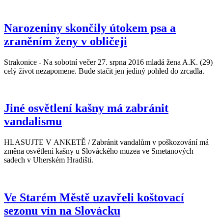
Narozeniny skončily útokem psa a
zraněním ženy v obličeji
Strakonice - Na sobotní večer 27. srpna 2016 mladá žena A.K. (29)
celý život nezapomene. Bude stačit jen jediný pohled do zrcadla.
Jiné osvětlení kašny má zabránit
vandalismu
HLASUJTE V ANKETĚ / Zabránit vandalům v poškozování má
změna osvětlení kašny u Slováckého muzea ve Smetanových
sadech v Uherském Hradišti.
Ve Starém Městě uzavřeli koštovací
sezonu vín na Slovácku