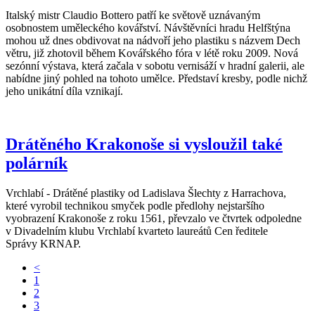
Italský mistr Claudio Bottero patří ke světově uznávaným
osobnostem uměleckého kovářství. Návštěvníci hradu Helfštýna
mohou už dnes obdivovat na nádvoří jeho plastiku s názvem Dech
větru, již zhotovil během Kovářského fóra v létě roku 2009. Nová
sezónní výstava, která začala v sobotu vernisáží v hradní galerii, ale
nabídne jiný pohled na tohoto umělce. Představí kresby, podle nichž
jeho unikátní díla vznikají.
Drátěného Krakonoše si vysloužil také
polárník
Vrchlabí - Drátěné plastiky od Ladislava Šlechty z Harrachova,
které vyrobil technikou smyček podle předlohy nejstaršího
vyobrazení Krakonoše z roku 1561, převzalo ve čtvrtek odpoledne
v Divadelním klubu Vrchlabí kvarteto laureátů Cen ředitele
Správy KRNAP.
<
1
2
3