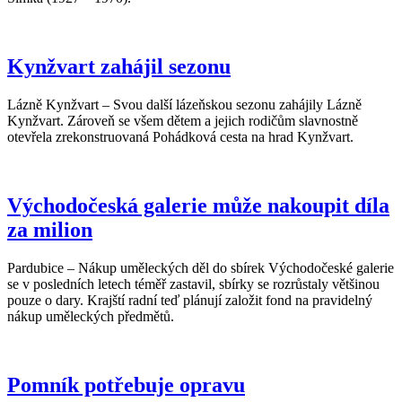
Kynžvart zahájil sezonu
Lázně Kynžvart – Svou další lázeňskou sezonu zahájily Lázně
Kynžvart. Zároveň se všem dětem a jejich rodičům slavnostně
otevřela zrekonstruovaná Pohádková cesta na hrad Kynžvart.
Východočeská galerie může nakoupit díla
za milion
Pardubice – Nákup uměleckých děl do sbírek Východočeské galerie
se v posledních letech téměř zastavil, sbírky se rozrůstaly většinou
pouze o dary. Krajští radní teď plánují založit fond na pravidelný
nákup uměleckých předmětů.
Pomník potřebuje opravu