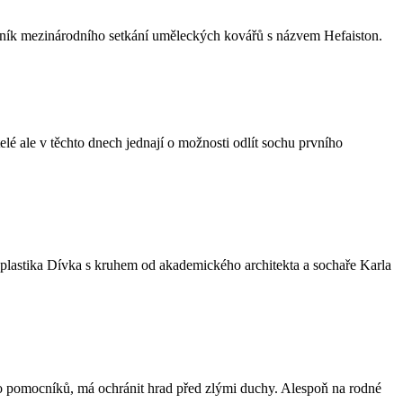
ník mezinárodního setkání uměleckých kovářů s názvem Hefaiston.
lé ale v těchto dnech jednají o možnosti odlít sochu prvního
plastika Dívka s kruhem od akademického architekta a sochaře Karla
ho pomocníků, má ochránit hrad před zlými duchy. Alespoň na rodné