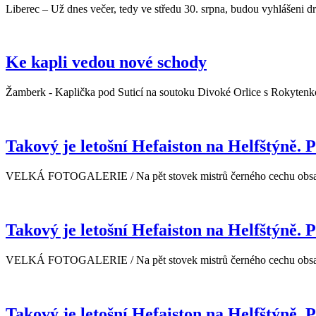
Liberec – Už dnes večer, tedy ve středu 30. srpna, budou vyhlášeni drž
Ke kapli vedou nové schody
Žamberk - Kaplička pod Suticí na soutoku Divoké Orlice s Rokytenko
Takový je letošní Hefaiston na Helfštýně. P
VELKÁ FOTOGALERIE / Na pět stovek mistrů černého cechu obsadilo 
Takový je letošní Hefaiston na Helfštýně. P
VELKÁ FOTOGALERIE / Na pět stovek mistrů černého cechu obsadilo 
Takový je letošní Hefaiston na Helfštýně. P