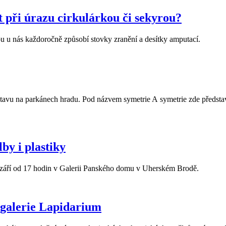
 při úrazu cirkulárkou či sekyrou?
ou u nás každoročně způsobí stovky zranění a desítky amputací.
avu na parkánech hradu. Pod názvem symetrie A symetrie zde představil
by i plastiky
. září od 17 hodin v Galerii Panského domu v Uherském Brodě.
é galerie Lapidarium