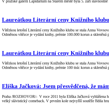
V pražské galerii Lapidárium na Starém městě byla 5. září slavnostn
Laureátkou Literární ceny Knižního klubu
Vítězkou letošní Literární ceny Knižního klubu se stala Anna Vovsová
Odměnou vítězce je vydání knihy, prémie 100.000 korun a skleněná pl
Laureátkou Literární ceny Knižního klubu
Vítězkou letošní Literární ceny Knižního klubu se stala Anna Vovsová
Odměnou vítězce je vydání knihy, prémie 100 tisíc korun a skleněná 
Eliška Jačková: Jsem přesvědčená, že mám
Praha /ROZHOVOR/- V roce 2011 byla Eliška Jačková vyhlášena házenká
velký slávistický comeback. V prvním kole nejvyšší soutěže řídila h