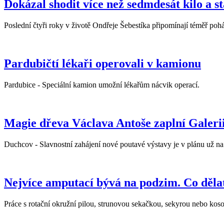
Dokázal shodit více než sedmdesát kilo a st
Poslední čtyři roky v životě Ondřeje Šebestíka připomínají téměř po
Pardubičtí lékaři operovali v kamionu
Pardubice - Speciální kamion umožní lékařům nácvik operací.
Magie dřeva Václava Antoše zaplní Galer
Duchcov - Slavnostní zahájení nové poutavé výstavy je v plánu už na 
Nejvíce amputací bývá na podzim. Co dělat
Práce s rotační okružní pilou, strunovou sekačkou, sekyrou nebo kos