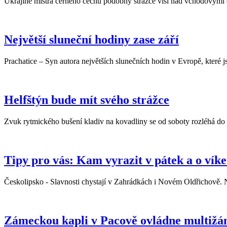
Ukrajině mistra černého cechu podobný strážce visí nad vchodovými
Největší sluneční hodiny zase září
Prachatice – Syn autora největších slunečních hodin v Evropě, které j
Helfštýn bude mít svého strážce
Zvuk rytmického bušení kladiv na kovadliny se od soboty rozléhá do 
Tipy pro vás: Kam vyrazit v pátek a o vík
Českolipsko - Slavnosti chystají v Zahrádkách i Novém Oldřichově. 
Zámeckou kapli v Pacově ovládne multižá