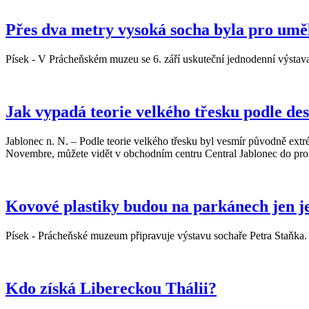
Přes dva metry vysoká socha byla pro umě
Písek - V Prácheňském muzeu se 6. září uskuteční jednodenní výstava
Jak vypadá teorie velkého třesku podle de
Jablonec n. N. – Podle teorie velkého třesku byl vesmír původně extré
Novembre, můžete vidět v obchodním centru Central Jablonec do pro
Kovové plastiky budou na parkánech jen j
Písek - Prácheňské muzeum připravuje výstavu sochaře Petra Staňka.
Kdo získá Libereckou Thálii?