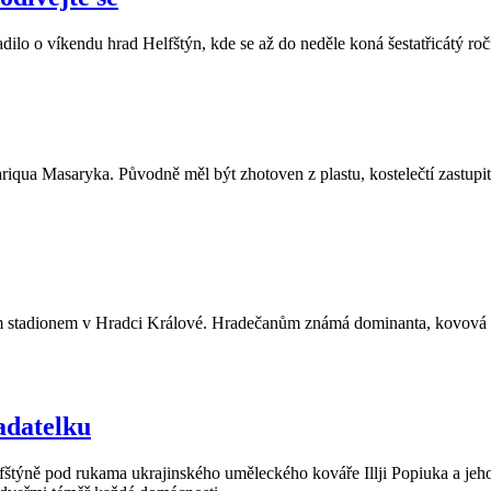
o víkendu hrad Helfštýn, kde se až do neděle koná šestatřicátý roč
iqua Masaryka. Původně měl být zhotoven z plastu, kostelečtí zastupite
ním stadionem v Hradci Králové. Hradečanům známá dominanta, kovová 
adatelku
elfštýně pod rukama ukrajinského uměleckého kováře Illji Popiuka a je