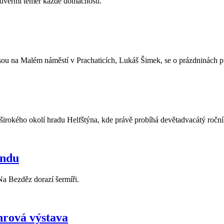
 dveřmi téměř každé domácnosti.
sou na Malém náměstí v Prachaticích, Lukáš Šimek, se o prázdninách pus
širokého okolí hradu Helfštýna, kde právě probíhá devětadvacátý ročn
endu
Na Bezděz dorazí šermíři.
nrová výstava