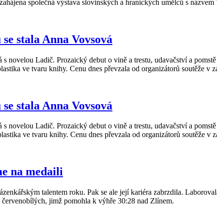
ě zahájena společná výstava slovinských a hranických umělců s názvem 
 se stala Anna Vovsová
 s novelou Ladič. Prozaický debut o vině a trestu, udavačství a pomstě
astika ve tvaru knihy. Cenu dnes převzala od organizátorů soutěže v 
 se stala Anna Vovsová
 s novelou Ladič. Prozaický debut o vině a trestu, udavačství a pomstě
plastika ve tvaru knihy. Cenu dnes převzala od organizátorů soutěže v 
e na medaili
řským talentem roku. Pak se ale její kariéra zabrzdila. Laborovala s
ru červenobílých, jimž pomohla k výhře 30:28 nad Zlínem.