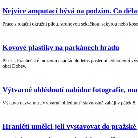
Nejvíce amputací bývá na podzim. Co dělat
Práce s rotační okružní pilou, strunovou sekačkou, sekyrou nebo kos
Kovové plastiky na parkánech hradu
Písek - Prácheňské muzeum uspořádalo letos poslední jednodenní výst
obci Dobev.
Výtvarné ohlédnutí nabídne fotografie, mal
Výstavu nazvanou „Výtvarné ohlédnutí“ slavnostně zahájí v pátek 8
Hraničtí umělci jeli vystavovat do pražsk