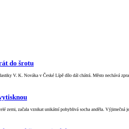
rát do šrotu
lastiky V. K. Nováka v České Lípě dílo dál chátrá. Město nechává zpr
vytisknou
celé zemi, začala vznikat unikátní pohyblivá socha anděla. Výjimečná je 