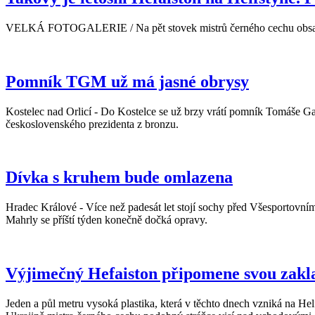
VELKÁ FOTOGALERIE / Na pět stovek mistrů černého cechu obsadilo 
Pomník TGM už má jasné obrysy
Kostelec nad Orlicí - Do Kostelce se už brzy vrátí pomník Tomáše Gar
československého prezidenta z bronzu.
Dívka s kruhem bude omlazena
Hradec Králové - Více než padesát let stojí sochy před Všesportov
Mahrly se příští týden konečně dočká opravy.
Výjimečný Hefaiston připomene svou zakl
Jeden a půl metru vysoká plastika, která v těchto dnech vzniká na H