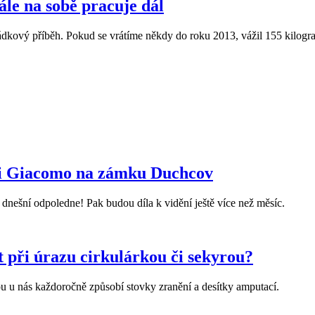
ále na sobě pracuje dál
hádkový příběh. Pokud se vrátíme někdy do roku 2013, vážil 155 kilogr
ii Giacomo na zámku Duchcov
dnešní odpoledne! Pak budou díla k vidění ještě více než měsíc.
 při úrazu cirkulárkou či sekyrou?
ou u nás každoročně způsobí stovky zranění a desítky amputací.