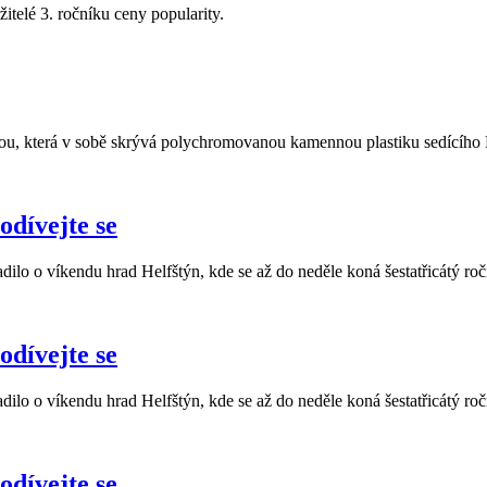
itelé 3. ročníku ceny popularity.
u, která v sobě skrývá polychromovanou kamennou plastiku sedícího K
odívejte se
o víkendu hrad Helfštýn, kde se až do neděle koná šestatřicátý roč
odívejte se
o víkendu hrad Helfštýn, kde se až do neděle koná šestatřicátý roč
odívejte se