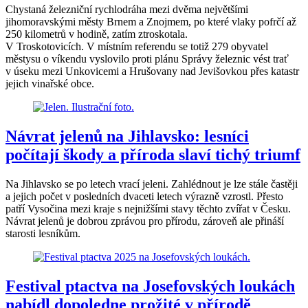
Chystaná železniční rychlodráha mezi dvěma největšími
jihomoravskými městy Brnem a Znojmem, po které vlaky pofrčí až
250 kilometrů v hodině, zatím ztroskotala.
V Troskotovicích. V místním referendu se totiž 279 obyvatel
městysu o víkendu vyslovilo proti plánu Správy železnic vést trať
v úseku mezi Unkovicemi a Hrušovany nad Jevišovkou přes katastr
jejich vinařské obce.
Návrat jelenů na Jihlavsko: lesníci
počítají škody a příroda slaví tichý triumf
Na Jihlavsko se po letech vrací jeleni. Zahlédnout je lze stále častěji
a jejich počet v posledních dvaceti letech výrazně vzrostl. Přesto
patří Vysočina mezi kraje s nejnižšími stavy těchto zvířat v Česku.
Návrat jelenů je dobrou zprávou pro přírodu, zároveň ale přináší
starosti lesníkům.
Festival ptactva na Josefovských loukách
nabídl dopoledne prožité v přírodě