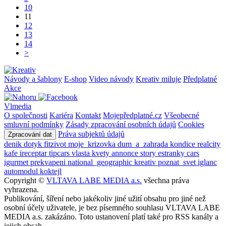
10
11
12
13
14
>
Návody a šablony
E-shop
Video návody
Kreativ miluje
Předplatné
Akce
Vlmedia
O společnosti
Kariéra
Kontakt
Mojepředplatné.cz
Všeobecné
smluvní podmínky
Zásady zpracování osobních údajů
Cookies
Práva subjektů údajů
Zpracování dat
denik
dotyk
fitzivot
moje_krizovka
dum_a_zahrada
kondice
realcity
kafe
ireceptar
tipcars
vlasta
kvety
annonce
story
estranky
cars
igurmet
prekvapeni
national_geographic
kreativ
poznat_svet
iglanc
automodul
koktejl
Copyright ©
VLTAVA LABE MEDIA a.s.
všechna práva
vyhrazena.
Publikování, šíření nebo jakékoliv jiné užití obsahu pro jiné než
osobní účely uživatele, je bez písemného souhlasu VLTAVA LABE
MEDIA a.s. zakázáno. Toto ustanovení platí také pro RSS kanály a
jejich obsah.