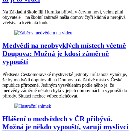
Na Základní škole Ilji Hurníka přibyli v červnu noví, velmi pilní
obyvatelé – na školní zahradě našla domov čtyři klidná a nerojivá
včelstva a květnatá louka.
Medvědi na neobvyklých místech včetně
Doupova: Možná je kdosi záměrně
vypouští
Předseda Českomoravské myslivecké jednoty Jiří Janota vylučuje,
že by medvědi doputovali na Doupov a další dvě místa v České
republice přirozeně. Jediným vysvětlením podle něho je, že
medvědy záměrně někdo chytá v jejich domovinách a vypouští do
přírody. Situaci nechce vůbec zlehčovat.
Hlášení o medvědech v ČR přibývá.
Možná je někdo vypouští, varují myslivci