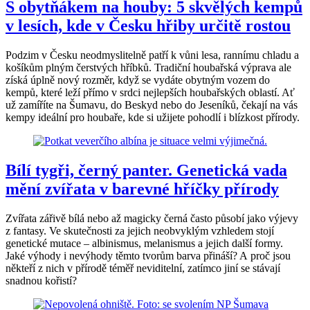
S obytňákem na houby: 5 skvělých kempů
v lesích, kde v Česku hřiby určitě rostou
Podzim v Česku neodmyslitelně patří k vůni lesa, rannímu chladu a
košíkům plným čerstvých hříbků. Tradiční houbařská výprava ale
získá úplně nový rozměr, když se vydáte obytným vozem do
kempů, které leží přímo v srdci nejlepších houbařských oblastí. Ať
už zamíříte na Šumavu, do Beskyd nebo do Jeseníků, čekají na vás
kempy ideální pro houbaře, kde si užijete pohodlí i blízkost přírody.
Bílí tygři, černý panter. Genetická vada
mění zvířata v barevné hříčky přírody
Zvířata zářivě bílá nebo až magicky černá často působí jako výjevy
z fantasy. Ve skutečnosti za jejich neobvyklým vzhledem stojí
genetické mutace – albinismus, melanismus a jejich další formy.
Jaké výhody i nevýhody těmto tvorům barva přináší? A proč jsou
někteří z nich v přírodě téměř neviditelní, zatímco jiní se stávají
snadnou kořistí?