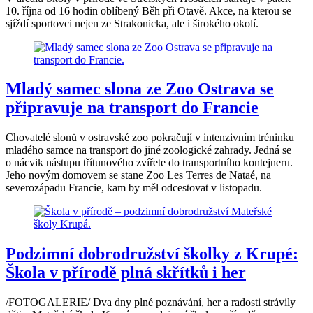
10. října od 16 hodin oblíbený Běh při Otavě. Akce, na kterou se
sjíždí sportovci nejen ze Strakonicka, ale i širokého okolí.
Mladý samec slona ze Zoo Ostrava se
připravuje na transport do Francie
Chovatelé slonů v ostravské zoo pokračují v intenzivním tréninku
mladého samce na transport do jiné zoologické zahrady. Jedná se
o nácvik nástupu třítunového zvířete do transportního kontejneru.
Jeho novým domovem se stane Zoo Les Terres de Nataé, na
severozápadu Francie, kam by měl odcestovat v listopadu.
Podzimní dobrodružství školky z Krupé:
Škola v přírodě plná skřítků i her
/FOTOGALERIE/ Dva dny plné poznávání, her a radosti strávily