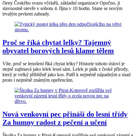
členy Českého svazu včelařů, základní organizace Opočno, ji
slavnostně otevře v sobotu 4. října v 10 hodin. Stane se novým
trvalým prvkem zahrady.
Proč se říká chytat lelky? Tajemný
obyvatel borových lesů klame tělem
Víte, proč se lenošení říká chytat lelky? Historie tohoto úsloví je
stejně zajímavá jako lelek lesní sám. Lelek je pták z české přírody,
který je velký přibližně jako kos. Patří k nejméně nápadným a snad
proto i nejméně známým opeřencům.
Nová venkovní pec přináší do lesní třídy
Za humny radost z pečení a učení
Školka Za humny v Plzni-Koterově rozšiřuje své venkovní zázemí a