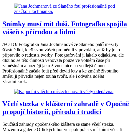
Snímky musí mít duši. Fotografka spojila
vášeň s přírodou a lidmi
/FOTO/ Fotografka Jana Jochmanová ze Slaného patří mezi ty
šťastné lidi, kteří svou vášeň proměnili v povolání, aniž by je to
připravilo o radost z tvorby. Fotografování ji lákalo odjakživa, ale
dlouho se této činnosti věnovala pouze ve volném čase při
zaměstnání a později jako živnostnice na vedlejší činnost.
Profesionálně začala fotit před devíti lety a ke změně životního
směru ji přivedla nejen touha tvořit, ale i odvaha udělat
zásadní krok.
Včelí stezka v klášterní zahradě v Opočně
propojí historii, přírodu i tradici
Součástí zahrady opočenského kláštera se stane včelí stezka.
Muzeum a galerie Orlických hor ve spolupráci s místními včelaři –