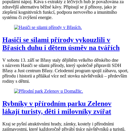
populární nápoj. Káva s extrakty z léčivých hub je považována za
zdravější alternativu běžné kávy. Připisují se jí přínosy, jako je
zlepšení kognitivních funkcí, podpora nervového a imunitního
systému či zvýšení energie.
Hasiči se silami přírody vykouzlili v
Břasích duhu i dětem úsměv na tvářích
V sobotu 13. září se Břasy staly dějištěm velkého dětského dne
s názvem Hasiči se silami přírody, který společně připravili SDH
Břasy a Just centrum Břasy. Celodenní program spojil zábavu, sport,
přírodu i historii a přilákal více než stovku návštěvníků – především
rodiny s dětmi.
Rybníky v přírodním parku Zelenov
lákají turisty, děti i milovníky zvířat
Kraj se pyšní atraktivními hrady, zámky, kostely i přírodními
zajímavostmi, které každoročně přivábí tisíce návštěvníků a turistů.