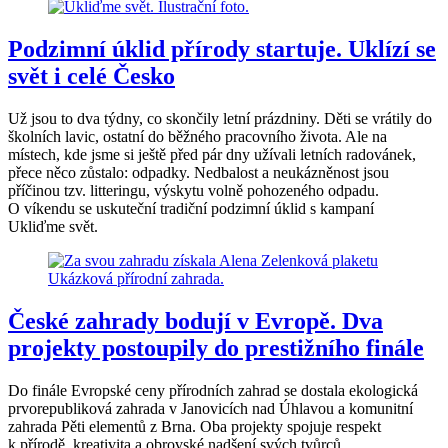
Podzimní úklid přírody startuje. Uklízí se
svět i celé Česko
Už jsou to dva týdny, co skončily letní prázdniny. Děti se vrátily do
školních lavic, ostatní do běžného pracovního života. Ale na
místech, kde jsme si ještě před pár dny užívali letních radovánek,
přece něco zůstalo: odpadky. Nedbalost a neukázněnost jsou
příčinou tzv. litteringu, výskytu volně pohozeného odpadu.
O víkendu se uskuteční tradiční podzimní úklid s kampaní
Ukliďme svět.
České zahrady bodují v Evropě. Dva
projekty postoupily do prestižního finále
Do finále Evropské ceny přírodních zahrad se dostala ekologická
prvorepubliková zahrada v Janovicích nad Úhlavou a komunitní
zahrada Pěti elementů z Brna. Oba projekty spojuje respekt
k přírodě, kreativita a obrovské nadšení svých tvůrců.