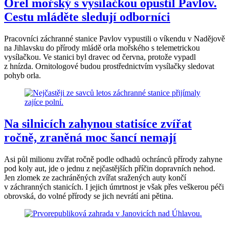
Orel mořský s vysílačkou opustil Pavlov.
Cestu mláděte sledují odborníci
Pracovníci záchranné stanice Pavlov vypustili o víkendu v Nadějově
na Jihlavsku do přírody mládě orla mořského s telemetrickou
vysílačkou. Ve stanici byl dravec od června, protože vypadl
z hnízda. Ornitologové budou prostřednictvím vysílačky sledovat
pohyb orla.
Na silnicích zahynou statisíce zvířat
ročně, zraněná moc šancí nemají
Asi půl milionu zvířat ročně podle odhadů ochránců přírody zahyne
pod koly aut, jde o jednu z nejčastějších příčin dopravních nehod.
Jen zlomek ze zachráněných zvířat sražených auty končí
v záchranných stanicích. I jejich úmrtnost je však přes veškerou péči
obrovská, do volné přírody se jich nevrátí ani pětina.