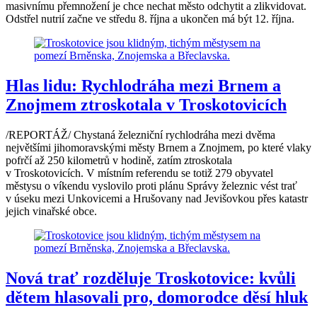
masivnímu přemnožení je chce nechat město odchytit a zlikvidovat.
Odstřel nutrií začne ve středu 8. října a ukončen má být 12. října.
Hlas lidu: Rychlodráha mezi Brnem a
Znojmem ztroskotala v Troskotovicích
/REPORTÁŽ/ Chystaná železniční rychlodráha mezi dvěma
největšími jihomoravskými městy Brnem a Znojmem, po které vlaky
pofrčí až 250 kilometrů v hodině, zatím ztroskotala
v Troskotovicích. V místním referendu se totiž 279 obyvatel
městysu o víkendu vyslovilo proti plánu Správy železnic vést trať
v úseku mezi Unkovicemi a Hrušovany nad Jevišovkou přes katastr
jejich vinařské obce.
Nová trať rozděluje Troskotovice: kvůli
dětem hlasovali pro, domorodce děsí hluk