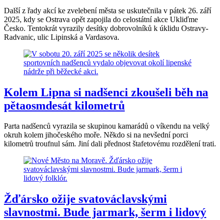
Další z řady akcí ke zvelebení města se uskutečnila v pátek 26. září
2025, kdy se Ostrava opět zapojila do celostátní akce Ukliďme
Česko. Tentokrát vyrazily desítky dobrovolníků k úklidu Ostravy-
Radvanic, ulic Lipinská a Vardasova.
Kolem Lipna si nadšenci zkoušeli běh na
pětaosmdesát kilometrů
Parta nadšenců vyrazila se skupinou kamarádů o víkendu na velký
okruh kolem jihočeského moře. Někdo si na nevšední porci
kilometrů troufnul sám. Jiní dali přednost štafetovému rozdělení trati.
Žďársko ožije svatováclavskými
slavnostmi. Bude jarmark, šerm i lidový