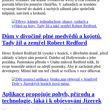
porostlá bělavým jemným chmýřím. V zahradách se koniklec
vysazuje hlavně do skalek a suchých záhonů jako společník
tulipánů, narcisek a krokusů.
Dům v divočině plné medvědů a kojotů.
Tady žil a zemřel Robert Redford
Herec Robert Redford žil vysoko v horách, v dřevěném domě, jehož
základy si kdysi sám postavil. Daleko od Hollywoodu a jeho
pozlátka. Panenskou přírodu v Utahu miloval Redford tolik, že
svoje honoráře utrácel za zdejší pozemky. Aby je zachránil před
developery. Místní lidé mu teď chodí se svíčkou v ruce děkovat.
Aplikace propojuje pohyb, přírodu a
technologie, láká i k objevování Jizerek