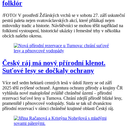
folklór
/FOTO/ V prostředí Žďárských vrchů se v sobotu 27. září uskuteční
pestrá paleta nejen svatováclavských akcí, které přilákají nejen
milovníky tradic a historie. Návštěvníci se mohou těšit například na
folklorní vystoupení, historické ukázky i řemeslné trhy v několika
obcích našeho okresu.
Český ráj má nový přírodní klenot.
Suťové lesy se dočkaly ochrany
Více než sedm hektarů cenných lesů v údolí Jizery se od září
2025 těší zvýšené ochraně. Agentura ochrany přírody a krajiny ČR
vyhlásila nové maloplošné zvláště chráněné území – přírodní
rezervaci Suťové lesy u Turnova. Chrání zdejší přírodě blízké lesy,
prameniště i pěnovcové vodopády. Stala se tak už dvanáctou
přírodní rezervací v rámci chráněné krajinné oblasti Český ráj.