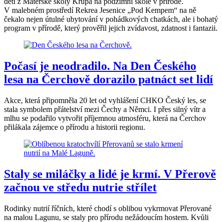
děti z Mateřské školy Krupá na podzimní škole v přírodě.
V malebném prostředí Rekrea Jesenice „Pod Kempem“ na ně
čekalo nejen útulné ubytování v pohádkových chatkách, ale i bohatý
program v přírodě, který prověřil jejich zvídavost, zdatnost i fantazii.
Počasí je neodradilo. Na Den Českého
lesa na Čerchově dorazilo patnáct set lidí
Akce, která připomněla 20 let od vyhlášení CHKO Český les, se
stala symbolem přátelství mezi Čechy a Němci. I přes silný vítr a
mlhu se podařilo vytvořit příjemnou atmosféru, která na Čerchov
přilákala zájemce o přírodu a historii regionu.
Staly se miláčky a lidé je krmí. V Přerově
začnou ve středu nutrie střílet
Rodinky nutrií říčních, které chodí s oblibou vykrmovat Přerované
na malou Lagunu, se staly pro přírodu nežádoucím hostem. Kvůli