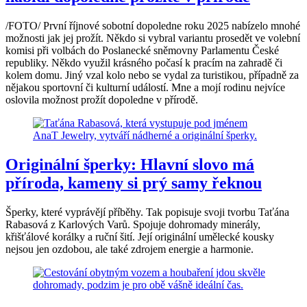
/FOTO/ První říjnové sobotní dopoledne roku 2025 nabízelo mnohé
možnosti jak jej prožít. Někdo si vybral variantu prosedět ve volební
komisi při volbách do Poslanecké sněmovny Parlamentu České
republiky. Někdo využil krásného počasí k pracím na zahradě či
kolem domu. Jiný vzal kolo nebo se vydal za turistikou, případně za
nějakou sportovní či kulturní událostí. Mne a mojí rodinu nejvíce
oslovila možnost prožít dopoledne v přírodě.
Originální šperky: Hlavní slovo má
příroda, kameny si prý samy řeknou
Šperky, které vyprávějí příběhy. Tak popisuje svoji tvorbu Taťána
Rabasová z Karlových Varů. Spojuje dohromady minerály,
křišťálové korálky a ruční šití. Její originální umělecké kousky
nejsou jen ozdobou, ale také zdrojem energie a harmonie.