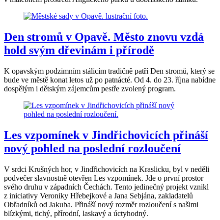
Den stromů v Opavě. Město znovu vzdá
hold svým dřevinám i přírodě
K opavským podzimním stálicím tradičně patří Den stromů, který se
bude ve městě konat letos už po patnácté. Od 4. do 23. října nabídne
dospělým i dětským zájemcům pestře zvolený program.
Les vzpomínek v Jindřichovicích přináší
nový pohled na poslední rozloučení
V srdci Krušných hor, v Jindřichovicích na Kraslicku, byl v neděli
podvečer slavnostně otevřen Les vzpomínek. Jde o první prostor
svého druhu v západních Čechách. Tento jedinečný projekt vznikl
z iniciativy Veroniky Hřebejkové a Jana Sebjána, zakladatelů
Obřadníků od Jakuba. Přináší nový rozměr rozloučení s našimi
blízkými, tichý, přírodní, laskavý a úctyhodný.