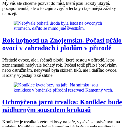
My vás ale chceme pozvat do míst, která jsou leckdy ukrytá,
pozapomenutá, ale o to zajímavější a leckdy i tajemnější zážitky
nabízejí.
Rok hojnosti na Znojemsku. Počasí přálo
ovoci v zahradách i plodům v přírodě
Pěstitelé ovoce, ale i sběrači plodů, které rostou v přírodě, letos
zaznamenali nebývale bohatý rok. Počasí totiž přálo i borůvkám
nebo ostružinám, nebývalá byla sklizeň fíků, ale i dalšího ovoce.
Hrozny vypadají také slibně.
Ochmýřená jarní trvalka: Koniklec bude
nádherným sousedem krokusů
Koniklec je trvalka kvetoucí brzy na jaře, vysévá se právě nyní na
podzim. Koniklec má krásné zvonkovité květy a celá rostlina je