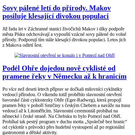
Sovy pálené letí do přírody. Makov
posiluje klesající divokou populaci
Již řadu let v Záchranné stanici živočichů Makov i díky podpoře
města Písku odchovávají a vypouští vzácné sovy pálené do volné
přírody. Podporují tím stále klesající divokou populaci. Letos jich
z Makova odletí šest.
Podél Ohře dojedou nově cyklisté od
pramene řeky v Německu až k hranicím
Po více než deseti letech příprav se dočkali milovníci cyklistiky
vedoucí přírodou. O víkendu totiž proběhlo slavnostní otevření
bavorské části cyklostezky Ohře (Eger-Radweg), která propojí
pramen řeky v pohoří Smrčiny s českým Chebem a naváže na trasu
vedoucí až k Litoměřicím. Slavnostní ceremoniál probíhal na
německé i české straně. Na Chebsku to bylo Pomezí nad Ohří.
Probíhal tak pestrý program v duchu motta „Společně bez hranic“
od cyklotúr s průvodci přes hudební vystoupení až po regionální
gastronomii a dětské aktivity.