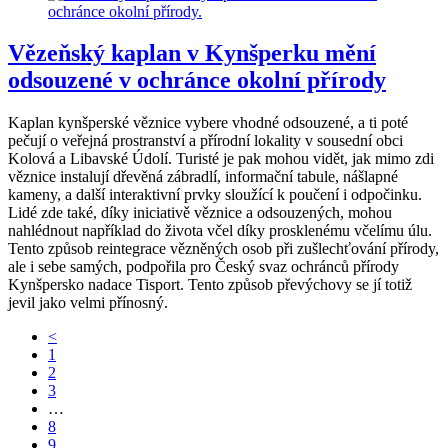
Vězeňský kaplan v Kynšperku mění
odsouzené v ochránce okolní přírody
Kaplan kynšperské věznice vybere vhodné odsouzené, a ti poté
pečují o veřejná prostranství a přírodní lokality v sousední obci
Kolová a Libavské Údolí. Turisté je pak mohou vidět, jak mimo zdi
věznice instalují dřevěná zábradlí, informační tabule, nášlapné
kameny, a další interaktivní prvky sloužící k poučení i odpočinku.
Lidé zde také, díky iniciativě věznice a odsouzených, mohou
nahlédnout například do života včel díky prosklenému včelímu úlu.
Tento způsob reintegrace vězněných osob při zušlechťování přírody,
ale i sebe samých, podpořila pro Český svaz ochránců přírody
Kynšpersko nadace Tisport. Tento způsob převýchovy se jí totiž
jevil jako velmi přínosný.
<
1
2
3
…
8
9