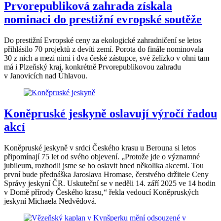
Prvorepubliková zahrada získala
nominaci do prestižní evropské soutěže
Do prestižní Evropské ceny za ekologické zahradničení se letos
přihlásilo 70 projektů z devíti zemí. Porota do finále nominovala
30 z nich a mezi nimi i dva české zástupce, své želízko v ohni tam
má i Plzeňský kraj, konkrétně Prvorepublikovou zahradu
v Janovicích nad Úhlavou.
Koněpruské jeskyně oslavují výročí řadou
akcí
Koněpruské jeskyně v srdci Českého krasu u Berouna si letos
připomínají 75 let od svého objevení. „Protože jde o významné
jubileum, rozhodli jsme se ho oslavit hned několika akcemi. Tou
první bude přednáška Jaroslava Hromase, čerstvého držitele Ceny
Správy jeskyní ČR. Uskuteční se v neděli 14. září 2025 ve 14 hodin
v Domě přírody Českého krasu,“ řekla vedoucí Koněpruských
jeskyní Michaela Nedvědová.