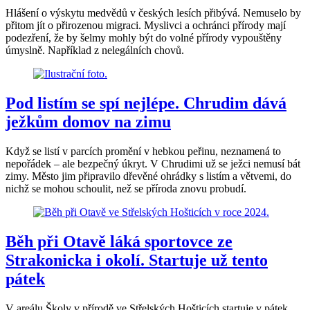
Hlášení o výskytu medvědů v českých lesích přibývá. Nemuselo by
přitom jít o přirozenou migraci. Myslivci a ochránci přírody mají
podezření, že by šelmy mohly být do volné přírody vypouštěny
úmyslně. Například z nelegálních chovů.
Pod listím se spí nejlépe. Chrudim dává
ježkům domov na zimu
Když se listí v parcích promění v hebkou peřinu, neznamená to
nepořádek – ale bezpečný úkryt. V Chrudimi už se ježci nemusí bát
zimy. Město jim připravilo dřevěné ohrádky s listím a větvemi, do
nichž se mohou schoulit, než se příroda znovu probudí.
Běh při Otavě láká sportovce ze
Strakonicka i okolí. Startuje už tento
pátek
V areálu Školy v přírodě ve Střelských Hošticích startuje v pátek