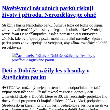
Návštěvníci národních parků riskují
životy i přírodu. Nerozdělávejte ohně
Strážci a hasiči Národního parku Šumava letos od ledna do srpna
zlikvidovali téměř čtyři desítky nelegálních ohnišť. Návštěvníci je
rozdělávali i v nepřístupných lesních porostech či v klidových
zónách, kde by případný požár mohl mít fatální následky. Správa
parku proto znovu apeluje na veřejnost, aby zákaz rozdělávání ohňů
respektovala
Děti z Dobříše zažily les s lesníky v
Anglickém parku
/FOTO/ Les může být nejen místem klidu a odpočinku, ale také
výjimečnou učebnou. Přesně takový zážitek si odnesly děti
z mateřské školy v Dobříši, které se 30. září zúčastnily projektového
dne v rámci programu O krajině a lidech 2024+. Akci, podpořenou
Středočeským krajem, připravili lesní pedagogové, lesníci a myslivci
v malebném prostředí Anglického parku u dobříšského zámku.