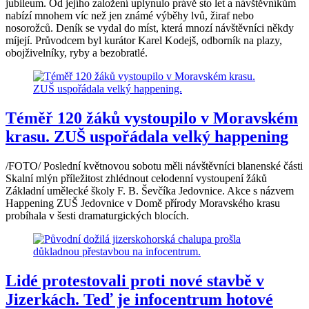
jubileum. Od jejího založení uplynulo právě sto let a návštěvníkům
nabízí mnohem víc než jen známé výběhy lvů, žiraf nebo
nosorožců. Deník se vydal do míst, která mnozí návštěvníci někdy
míjejí. Průvodcem byl kurátor Karel Kodejš, odborník na plazy,
obojživelníky, ryby a bezobratlé.
Téměř 120 žáků vystoupilo v Moravském
krasu. ZUŠ uspořádala velký happening
/FOTO/ Poslední květnovou sobotu měli návštěvníci blanenské části
Skalní mlýn příležitost zhlédnout celodenní vystoupení žáků
Základní umělecké školy F. B. Ševčíka Jedovnice. Akce s názvem
Happening ZUŠ Jedovnice v Domě přírody Moravského krasu
probíhala v šesti dramaturgických blocích.
Lidé protestovali proti nové stavbě v
Jizerkách. Teď je infocentrum hotové