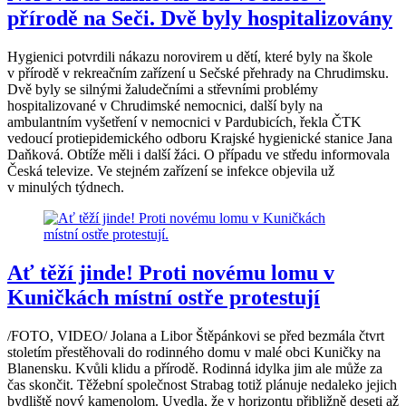
přírodě na Seči. Dvě byly hospitalizovány
Hygienici potvrdili nákazu norovirem u dětí, které byly na škole
v přírodě v rekreačním zařízení u Sečské přehrady na Chrudimsku.
Dvě byly se silnými žaludečními a střevními problémy
hospitalizované v Chrudimské nemocnici, další byly na
ambulantním vyšetření v nemocnici v Pardubicích, řekla ČTK
vedoucí protiepidemického odboru Krajské hygienické stanice Jana
Daňková. Obtíže měli i další žáci. O případu ve středu informovala
Česká televize. Ve stejném zařízení se infekce objevila už
v minulých týdnech.
Ať těží jinde! Proti novému lomu v
Kuničkách místní ostře protestují
/FOTO, VIDEO/ Jolana a Libor Štěpánkovi se před bezmála čtvrt
stoletím přestěhovali do rodinného domu v malé obci Kuničky na
Blanensku. Kvůli klidu a přírodě. Rodinná idylka jim ale může za
čas skončit. Těžební společnost Strabag totiž plánuje nedaleko jejich
bydliště nový kamenolom. Uvedla, že v horizontu přibližně deseti až