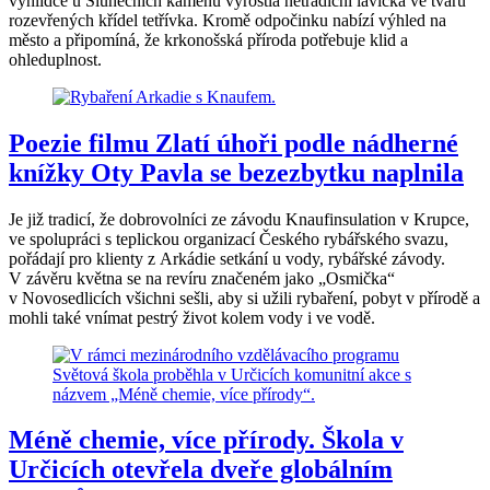
vyhlídce u Slunečních kamenů vyrostla netradiční lavička ve tvaru
rozevřených křídel tetřívka. Kromě odpočinku nabízí výhled na
město a připomíná, že krkonošská příroda potřebuje klid a
ohleduplnost.
Poezie filmu Zlatí úhoři podle nádherné
knížky Oty Pavla se bezezbytku naplnila
Je již tradicí, že dobrovolníci ze závodu Knaufinsulation v Krupce,
ve spolupráci s teplickou organizací Českého rybářského svazu,
pořádají pro klienty z Arkádie setkání u vody, rybářské závody.
V závěru května se na revíru značeném jako „Osmička“
v Novosedlicích všichni sešli, aby si užili rybaření, pobyt v přírodě a
mohli také vnímat pestrý život kolem vody i ve vodě.
Méně chemie, více přírody. Škola v
Určicích otevřela dveře globálním