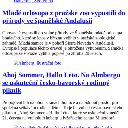
Mládě orlosupa z pražské zoo vypustili do
přírody ve španělské Andalusii
Chovatelé vypustili do volné přírody ve Španělsku mládě orlosupa
bradatého, které se letos v březnu vylíhlo v pražské zoologické
zahradě. Mladá samice je v pohoří Sierra Nevada v Andalusii.
Evropská populace těchto dravců je ohrožena vyhubením. Samička
orlosupa se v Praze vylíhla poprvé po zhruba 20 letech.
Ahoj Sommer, Hallo Léto. Na Almbergu
se uskuteční česko-bavorský rodinný
piknik
Propojovat lidi na obou stranách hranice a nabídnout prostor pro
společná setkávání rodin s dětmi. To je hlavní cíl česko-bavorského
pikniku „Ahoj Sommer – Hallo Léto“, který se uskuteční v neděli
21. června na vrcholu Almberg u lyžařského centra Mitterdorf.