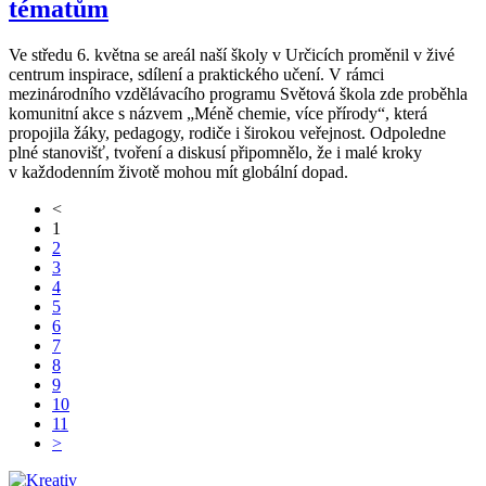
tématům
Ve středu 6. května se areál naší školy v Určicích proměnil v živé
centrum inspirace, sdílení a praktického učení. V rámci
mezinárodního vzdělávacího programu Světová škola zde proběhla
komunitní akce s názvem „Méně chemie, více přírody“, která
propojila žáky, pedagogy, rodiče i širokou veřejnost. Odpoledne
plné stanovišť, tvoření a diskusí připomnělo, že i malé kroky
v každodenním životě mohou mít globální dopad.
<
1
2
3
4
5
6
7
8
9
10
11
>