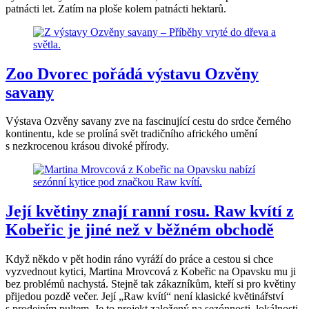
patnácti let. Zatím na ploše kolem patnácti hektarů.
Zoo Dvorec pořádá výstavu Ozvěny
savany
Výstava Ozvěny savany zve na fascinující cestu do srdce černého
kontinentu, kde se prolíná svět tradičního afrického umění
s nezkrocenou krásou divoké přírody.
Její květiny znají ranní rosu. Raw kvítí z
Kobeřic je jiné než v běžném obchodě
Když někdo v pět hodin ráno vyráží do práce a cestou si chce
vyzvednout kytici, Martina Mrovcová z Kobeřic na Opavsku mu ji
bez problémů nachystá. Stejně tak zákazníkům, kteří si pro květiny
přijedou pozdě večer. Její „Raw kvítí“ není klasické květinářství
s prodejním pultem. Je to projekt založený na sezónnosti, lokálnosti