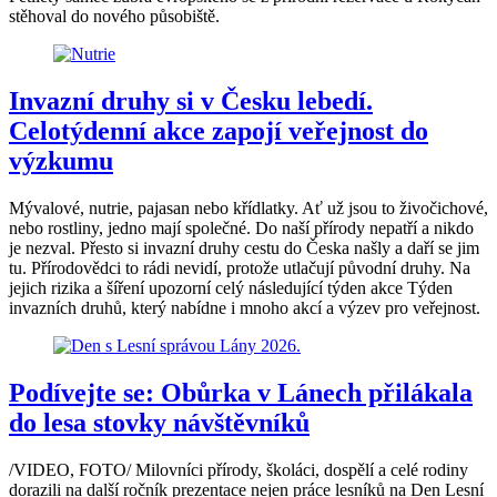
stěhoval do nového působiště.
Invazní druhy si v Česku lebedí.
Celotýdenní akce zapojí veřejnost do
výzkumu
Mývalové, nutrie, pajasan nebo křídlatky. Ať už jsou to živočichové,
nebo rostliny, jedno mají společné. Do naší přírody nepatří a nikdo
je nezval. Přesto si invazní druhy cestu do Česka našly a daří se jim
tu. Přírodovědci to rádi nevidí, protože utlačují původní druhy. Na
jejich rizika a šíření upozorní celý následující týden akce Týden
invazních druhů, který nabídne i mnoho akcí a výzev pro veřejnost.
Podívejte se: Obůrka v Lánech přilákala
do lesa stovky návštěvníků
/VIDEO, FOTO/ Milovníci přírody, školáci, dospělí a celé rodiny
dorazili na další ročník prezentace nejen práce lesníků na Den Lesní