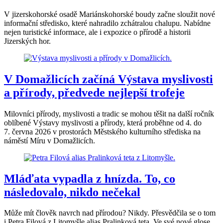
V jizerskohorské osadě Mariánskohorské boudy začne sloužit nové
informační středisko, které nahradilo zchátralou chalupu. Nabídne
nejen turistické informace, ale i expozice o přírodě a historii
Jizerských hor.
V Domažlicích začíná Výstava myslivosti
a přírody, předvede nejlepší trofeje
Milovníci přírody, myslivosti a tradic se mohou těšit na další ročník
oblíbené Výstavy myslivosti a přírody, která proběhne od 4. do
7. června 2026 v prostorách Městského kulturního střediska na
náměstí Míru v Domažlicích.
Mláďata vypadla z hnízda. To, co
následovalo, nikdo nečekal
Může mít člověk navrch nad přírodou? Nikdy. Přesvědčila se o tom
i Petra Filová z Litomyšle alias Pralinková teta. Ve své nové glose