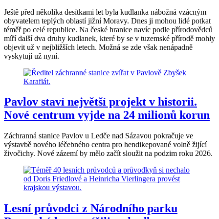
Ještě před několika desítkami let byla kudlanka nábožná vzácným
obyvatelem teplých oblastí jižní Moravy. Dnes ji mohou lidé potkat
téměř po celé republice. Na české hranice navíc podle přírodovědců
míří další dva druhy kudlanek, které by se v tuzemské přírodě mohly
objevit už v nejbližších letech. Možná se zde však nenápadně
vyskytují už nyní.
Pavlov staví největší projekt v historii.
Nové centrum vyjde na 24 milionů korun
Záchranná stanice Pavlov u Ledče nad Sázavou pokračuje ve
výstavbě nového léčebného centra pro hendikepované volně žijící
živočichy. Nové zázemí by mělo začít sloužit na podzim roku 2026.
Lesní průvodci z Národního parku