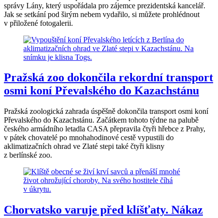
správy Lány, který uspořádala pro zájemce prezidentská kancelář.
Jak se setkání pod širým nebem vydařilo, si můžete prohlédnout
v přiložené fotogalerii.
Pražská zoo dokončila rekordní transport
osmi koní Převalského do Kazachstánu
Pražská zoologická zahrada úspěšně dokončila transport osmi koní
Převalského do Kazachstánu. Začátkem tohoto týdne na palubě
českého armádního letadla CASA přepravila čtyři hřebce z Prahy,
v pátek chovatelé po mnohahodinové cestě vypustili do
aklimatizačních ohrad ve Zlaté stepi také čtyři klisny
z berlínské zoo.
Chorvatsko varuje před klíšťaty. Nákaz