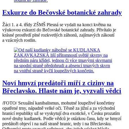
Exkurze do Bečovské botanické zahrady
Žáci 1. a 4. třídy ZŠMŠ Plesná se vydali na konci května na
výukovou exkurzi do Bečovské botanické zahrady. Přivítalo je
krásné prostředí plné rozkvetlých záhonů, zajímavých zákoutí
a vzácných rostlin.
Noví hmyzí predátoři míří z ciziny na
Břeclavsko. Hlaste nám je, vyzvali vědci
/FOTO/ Sexuální kanibalismus, mohutné loupeživé končetiny
opatřené trny, nápadně velké oči. Těsně za jižní a za východní
hranicí republiky už se vyskytují dva exotické, v Česku prozatím
nové druhy kudlanek. Podle vědců je otázkou času, kdy se hmyzí
predátoři objeví i na naší straně hranic, tedy i na Břeclavsku.
Odborníci proto vyzvali veřejnost, aby jejich výskyt hlásila