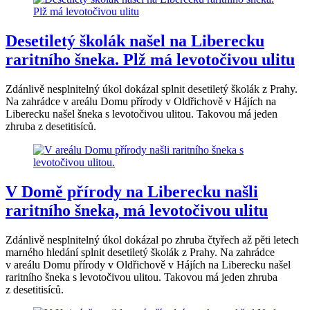
Desetiletý školák našel na Liberecku
raritního šneka. Plž má levotočivou ulitu
Zdánlivě nesplnitelný úkol dokázal splnit desetiletý školák z Prahy.
Na zahrádce v areálu Domu přírody v Oldřichově v Hájích na
Liberecku našel šneka s levotočivou ulitou. Takovou má jeden
zhruba z desetitisíců.
V Domě přírody na Liberecku našli
raritního šneka, má levotočivou ulitu
Zdánlivě nesplnitelný úkol dokázal po zhruba čtyřech až pěti letech
marného hledání splnit desetiletý školák z Prahy. Na zahrádce
v areálu Domu přírody v Oldřichově v Hájích na Liberecku našel
raritního šneka s levotočivou ulitou. Takovou má jeden zhruba
z desetitisíců.