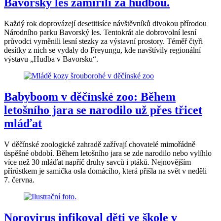
Bavorský les zamířili za hudbou.
Každý rok doprovázejí desetitisíce návštěvníků divokou přírodou
Národního parku Bavorský les. Tentokrát ale dobrovolní lesní
průvodci vyměnili lesní stezky za výstavní prostory. Téměř čtyři
desítky z nich se vydaly do Freyungu, kde navštívily regionální
výstavu „Hudba v Bavorsku“.
Babyboom v děčínské zoo: Během
letošního jara se narodilo už přes třicet
mláďat
V děčínské zoologické zahradě zažívají chovatelé mimořádně
úspěšné období. Během letošního jara se zde narodilo nebo vylíhlo
více než 30 mláďat napříč druhy savců i ptáků. Nejnovějším
přírůstkem je samička osla domácího, která přišla na svět v neděli
7. června.
Norovirus infikoval děti ve škole v