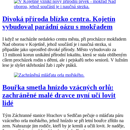
Divoká příroda blízko centra. Kojetín
vybudoval parádní oázu s mokřadem
I když se nacházíte nedaleko centra města, při procházce mokřadem
Nad oborou v Kojetíně, jehož součástí je i naučná stezka, si
připadáte jako uprostřed divoké přírody. Město vybudovalo za
13 milionů korun unikátní přírodní lokalitu, která se stala oblíbeným
cílem procházek rodin s dětmi, ale i pejskařů nebo seniorů. V lužním
lese je slyšet skřehotání žab i zpěv ptáků.
Bouřka smetla hnízdo vzácných orlů:
zachráněné malé dravce nyní učí lovit
lidé
Tým Záchranné stanice Hrachov u Sedlčan pečuje o mláďata páru
vzácného orla mořského, jehož hnízdo se při letní bouřce zřítilo na
zem. Nahrazuje jim rodiče, kteří by je krmili a učili lovit. Je naděje,