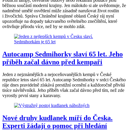
Pouliční lampy, osvětlené budovy nebo reklamní poutače jsou
běžnou součástí moderní krajiny. Jen málokdo si ale uvědomuje, že
nadměrné umělé osvětlení může zásadně narušovat život rostlin
i živočichů. Správa Chráněné krajinné oblasti Český ráj nyní
upozorňuje na dopady takzvaného světelného znečištění, které
ovlivňuje přírodu více, než by se mohlo zdát.
Autocamp Sedmihorky slaví 65 let. Jeho
příběh začal dávno před kempaři
Jeden z nejznámějších a nejoceňovanějších kempů v České
republice letos slaví 65 let. Autocamp Sedmihorky v srdci Českého
ráje dnes pravidelně získává prestižní ocenění a každoročně přivítá
tisíce návštěvníků. Jeho příběh však začal dávno před tím, než zde
vyrostly první stany a karavany.
Nové druhy kudlanek míří do Česka.
Experti žádají o pomoc při hledání