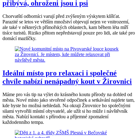
přibývá, ohroženi jsou i psi
Chorvatští odborníci varují před zvýšeným výskytem klíšťat.
Parazité se letos ve větším množství objevují nejen ve vnitrozemí,
ale také v některých přímořských oblastech, kam během léta míří
tisíce turistů. Riziko přitom nepředstavují pouze pro lidi, ale také pro
domácí mazlíčky.
Ideální místo pro relaxaci i společné
chvíle nabízí nenápadný kout v Žirovnici
Máme pro vás tip na výlet do krásného koutu přírody na dohled od
města. Nové místo jako stvořené odpočinek a setkávání najdete tam,
kde byste ho možná nehledali. Na okraji Žirovnice ho společnými
silami vytvořili místní obyvatelé, ale užít si ho může i návštěvník
města. Nabízí kontakt s přírodou a příjemné zpomalení
každodenního tempa.