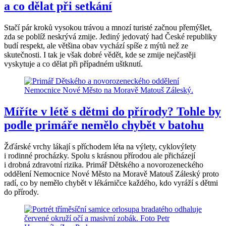
a co dělat při setkání
Stačí pár kroků vysokou trávou a mnozí turisté začnou přemýšlet,
zda se poblíž neskrývá zmije. Jediný jedovatý had České republiky
budí respekt, ale většina obav vychází spíše z mýtů než ze
skutečnosti. I tak je však dobré vědět, kde se zmije nejčastěji
vyskytuje a co dělat při případném uštknutí.
Míříte v létě s dětmi do přírody? Tohle by
podle primáře nemělo chybět v batohu
Žďárské vrchy lákají s příchodem léta na výlety, cyklovýlety
i rodinné procházky. Spolu s krásnou přírodou ale přicházejí
i drobná zdravotní rizika. Primář Dětského a novorozeneckého
oddělení Nemocnice Nové Město na Moravě Matouš Záleský proto
radí, co by nemělo chybět v lékárničce každého, kdo vyráží s dětmi
do přírody.