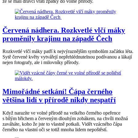
že se malí dravci vrátí zpátky do volné přírody.
Červená nádhera. Rozkvetlé vlčí máky
proměnily krajinu na západě Čech
Rozkvetlé vlčí máky patří k nejvýraznějším symbolům začátku léta.
Sytě červené květy vytvářejí nepřehlédnutelnou podívanou a lákají
nejen fotografy, ale i milovníky přírody.
Mimořádné setkání! Čápa černého
většina lidí v přírodě nikdy nespatří
Když narazíte ve volné přírodě na velkého černého opeřence
s bílým břichem a červeným dlouhým zobákem, na chvíli možná
zaváháte, koho že jste to vlastně potkali. Vidět vzácného čápa
černého na vlastní oči se totiž mnoha lidem nepoštěstí.