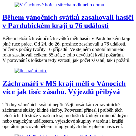
Během vánočních svátků zasahovali hasiči
v Pardubickém kraji u 76 událostí
Během letošních vánočních svátků měli hasiči v Pardubickém kraji
plné ruce práce. Od 24. do 26. prosince zasahovali u 76 událostí,
přičemž požáry tvořily 16 případů. Ve stejném období minulého
roku zasahovali celkem 55krát, z toho devětkrát kvůli požárům.
V porovnání s loňskem tedy vzrostl, jak počet zásahů, tak i požárů.
Záchranáři v MS kraji měli o Vánocích
více jak tisíc zásahů. Výjezdů přibývá
Tři dny vánočních svátků nepřinášejí posádkám zdravotnické
záchranné služby klidné služby. Potvrzení přinesl i průběh těch
letošních. Přestože v našem kraji nedošlo k žádným mimořádným
nebo tragickým událostem, výjezdové skupiny v terénu i krajští
operátoři pracovali během tří uplynulých dní v plném nasazení.