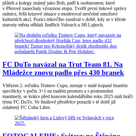
přáteli a kolegy známý jako Bob, patří k osobnostem, které
v Přerově zanechaly výraznou stopu. Tvořil první tiskové zprávy
radnice, řešil krizové situace a moderoval nesčetné množství
kulturních akcí. Pozici mluvčího zastával v době, kdy se v křesle
starosty města střídali Jindřich Valouch a Jiří Lajtoch.
FC DuTo navázal na Trut Team 81. Na
Mládežce znovu padlo přes 430 branek
Vítězem 2. ročníku Trutnov Cupu, turnaje v malé kopané hraném
specificky v počtu 3+1 na malém prostoru a s postranními
mantinely, se krátce před koncem kalendářního roku 2025 stali hráči
týmu FC DuTo. Ve finálové přestřelce porazili v té době již
oslabený FC Cuba Libre.
FOTOGALERIE: Svitavy na Štěpána