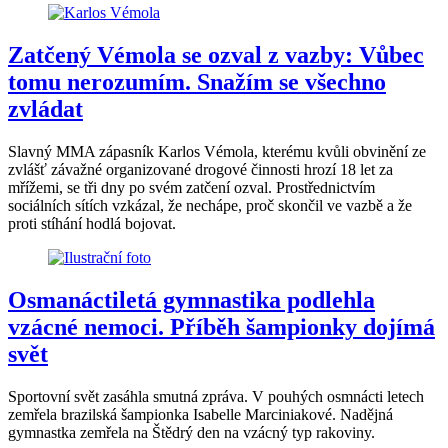
Zatčený Vémola se ozval z vazby: Vůbec
tomu nerozumím. Snažím se všechno
zvládat
Slavný MMA zápasník Karlos Vémola, kterému kvůli obvinění ze
zvlášť závažné organizované drogové činnosti hrozí 18 let za
mřížemi, se tři dny po svém zatčení ozval. Prostřednictvím
sociálních sítích vzkázal, že nechápe, proč skončil ve vazbě a že
proti stíhání hodlá bojovat.
Osmanáctiletá gymnastika podlehla
vzácné nemoci. Příběh šampionky dojímá
svět
Sportovní svět zasáhla smutná zpráva. V pouhých osmnácti letech
zemřela brazilská šampionka Isabelle Marciniakové. Nadějná
gymnastka zemřela na Štědrý den na vzácný typ rakoviny.