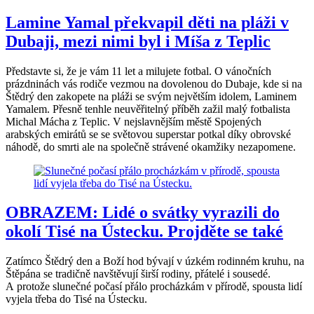
Lamine Yamal překvapil děti na pláži v
Dubaji, mezi nimi byl i Míša z Teplic
Představte si, že je vám 11 let a milujete fotbal. O vánočních
prázdninách vás rodiče vezmou na dovolenou do Dubaje, kde si na
Štědrý den zakopete na pláži se svým největším idolem, Laminem
Yamalem. Přesně tenhle neuvěřitelný příběh zažil malý fotbalista
Michal Mácha z Teplic. V nejslavnějším městě Spojených
arabských emirátů se se světovou superstar potkal díky obrovské
náhodě, do smrti ale na společně strávené okamžiky nezapomene.
OBRAZEM: Lidé o svátky vyrazili do
okolí Tisé na Ústecku. Projděte se také
Zatímco Štědrý den a Boží hod bývají v úzkém rodinném kruhu, na
Štěpána se tradičně navštěvují širší rodiny, přátelé i sousedé.
A protože slunečné počasí přálo procházkám v přírodě, spousta lidí
vyjela třeba do Tisé na Ústecku.