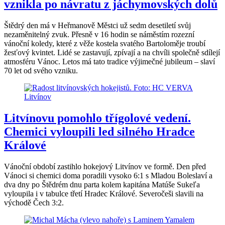
vznikla po návratu z jáchymovských dolů
Štědrý den má v Heřmanově Městci už sedm desetiletí svůj
nezaměnitelný zvuk. Přesně v 16 hodin se náměstím rozezní
vánoční koledy, které z věže kostela svatého Bartoloměje troubí
žesťový kvintet. Lidé se zastavují, zpívají a na chvíli společně sdílejí
atmosféru Vánoc. Letos má tato tradice výjimečné jubileum – slaví
70 let od svého vzniku.
Litvínovu pomohlo třígolové vedení.
Chemici vyloupili led silného Hradce
Králové
Vánoční období zastihlo hokejový Litvínov ve formě. Den před
Vánoci si chemici doma poradili vysoko 6:1 s Mladou Boleslaví a
dva dny po Štědrém dnu parta kolem kapitána Matúše Sukeľa
vyloupila i v tabulce třetí Hradec Králové. Severočeši slavili na
východě Čech 3:2.