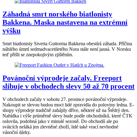
Záhadná smrt norského biatlonisty
Bakkena. Maska nastavena na extrémní
výšku
Smrt biatlonisty Siverta Guttorma Bakkena obestírá záhada. Příčina
náhlého úmrtí sedmadvacetiletého Nora stále není jasná. V Norsku
teď přišli se znepokojivým zjištěním.
Povánoční výprodeje začaly. Freeport
slibuje v obchodech slevy 50 až 70 procent
V obchodech začaly v sobotu 27. prosince povánoční výprodeje.
Nakoupit se slevou budou moct lidé zpravidla do poloviny ledna. E-
shopy výprodeje tradičně zahájily dříve, některé už na Štědrý den.
Nabídka i výše průměrně slevy bude podle obchodníků, které ČTK
oslovila, podobná jako v minulé sezoně. Do obchodů ale po
svátcích neláká jen zlevněné zboží, lidé také vrací nevhodné
vánoční dárky.