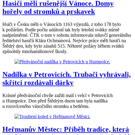
Hasiči měli rušenější Vánoce. Domy
hořely od stromků a prskavek
Hsiči v Česku měli o Vánocích 1163 výjezdů, z toho 178 bylo
k požárům. Podle počtu událostí tak byly letošní svátky mírně
nadprůměrné. ČTK o tom v sobotu informovala mluvčí generálního
ředitelství hasičů Klára Ochmanová. Nejvíce práce měli hasiči na
Štědrý den, kdy bylo zásahů 515. Některé požáry během svátků
způsobily mnohamilionové škody.
Nadílka v Petrovicích. Trubači vyhrávali,
skřítci rozdávali dárky
Krásné předvánoční chvíle zažili malí i velcí v Petrovicích
u Humpolce. Den před Štědrým dnem tam byla nadílka
u rozsvíceného vánočního stromku a betlému.
Heřmanův Městec: Příběh tradice, která