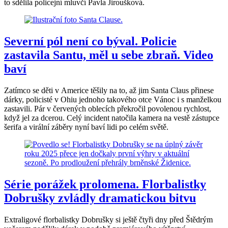
to sdělila policejní mluvčí Pavla Jiroušková.
Severní pól není co býval. Policie
zastavila Santu, měl u sebe zbraň. Video
baví
Zatímco se děti v Americe těšily na to, až jim Santa Claus přinese
dárky, policisté v Ohiu jednoho takového otce Vánoc i s manželkou
zastavili. Pár v červených oblecích překročil povolenou rychlost,
když jel za dcerou. Celý incident natočila kamera na vestě zástupce
šerifa a virální záběry nyní baví lidi po celém světě.
Série porážek prolomena. Florbalistky
Dobrušky zvládly dramatickou bitvu
Extraligové florbalistky Dobrušky si ještě čtyři dny před Štědrým