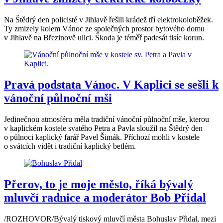
Na Štědrý den policisté v Jihlavě řešili krádež tří elektrokoloběžek.
Ty zmizely kolem Vánoc ze společných prostor bytového domu
v Jihlavě na Březinově ulici. Škoda je téměř padesát tisíc korun.
Pravá podstata Vánoc. V Kaplici se sešli k
vánoční půlnoční mši
Jedinečnou atmosféru měla tradiční vánoční půlnoční mše, kterou
v kaplickém kostele svatého Petra a Pavla sloužil na Štědrý den
o půlnoci kaplický farář Pavel Šimák. Příchozí mohli v kostele
o svátcích vidět i tradiční kaplický betlém.
Přerov, to je moje město, říká bývalý
mluvčí radnice a moderátor Bob Přidal
/ROZHOVOR/Bývalý tiskový mluvčí města Bohuslav Přidal, mezi