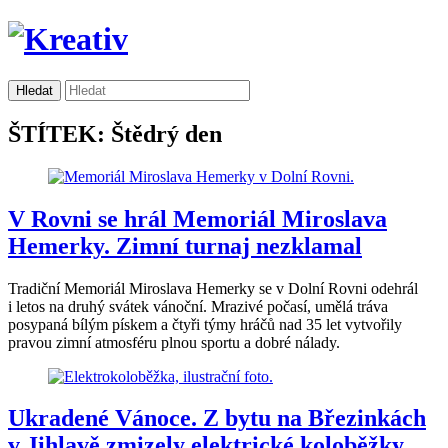
ŠTÍTEK: Štědrý den
V Rovni se hrál Memoriál Miroslava
Hemerky. Zimní turnaj nezklamal
Tradiční Memoriál Miroslava Hemerky se v Dolní Rovni odehrál
i letos na druhý svátek vánoční. Mrazivé počasí, umělá tráva
posypaná bílým pískem a čtyři týmy hráčů nad 35 let vytvořily
pravou zimní atmosféru plnou sportu a dobré nálady.
Ukradené Vánoce. Z bytu na Březinkách
v Jihlavě zmizely elektrické koloběžky