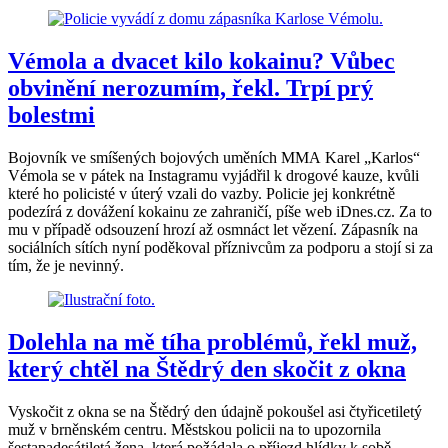
Vémola a dvacet kilo kokainu? Vůbec
obvinění nerozumím, řekl. Trpí prý
bolestmi
Bojovník ve smíšených bojových uměních MMA Karel „Karlos“
Vémola se v pátek na Instagramu vyjádřil k drogové kauze, kvůli
které ho policisté v úterý vzali do vazby. Policie jej konkrétně
podezírá z dovážení kokainu ze zahraničí, píše web iDnes.cz. Za to
mu v případě odsouzení hrozí až osmnáct let vězení. Zápasník na
sociálních sítích nyní poděkoval příznivcům za podporu a stojí si za
tím, že je nevinný.
Dolehla na mě tíha problémů, řekl muž,
který chtěl na Štědrý den skočit z okna
Vyskočit z okna se na Štědrý den údajně pokoušel asi čtyřicetiletý
muž v brněnském centru. Městskou policii na to upozornila
šestapadesátiletá žena, která požádala o příjezd hlídky k sobě