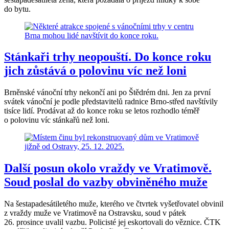
do bytu.
Stánkaři trhy neopouští. Do konce roku
jich zůstává o polovinu víc než loni
Brněnské vánoční trhy nekončí ani po Štědrém dni. Jen za první
svátek vánoční je podle představitelů radnice Brno-střed navštívily
tisíce lidí. Prodávat až do konce roku se letos rozhodlo téměř
o polovinu víc stánkařů než loni.
Další posun okolo vraždy ve Vratimově.
Soud poslal do vazby obviněného muže
Na šestapadesátiletého muže, kterého ve čtvrtek vyšetřovatel obvinil
z vraždy muže ve Vratimově na Ostravsku, soud v pátek
26. prosince uvalil vazbu. Policisté jej eskortovali do věznice. ČTK