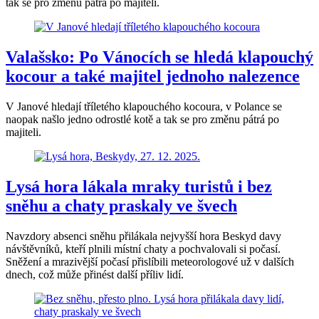
tak se pro změnu pátrá po majiteli.
Valašsko: Po Vánocích se hledá klapouchý
kocour a také majitel jednoho nalezence
V Janové hledají tříletého klapouchého kocoura, v Polance se
naopak našlo jedno odrostlé kotě a tak se pro změnu pátrá po
majiteli.
Lysá hora lákala mraky turistů i bez
sněhu a chaty praskaly ve švech
Navzdory absenci sněhu přilákala nejvyšší hora Beskyd davy
návštěvníků, kteří plnili místní chaty a pochvalovali si počasí.
Sněžení a mrazivější počasí přislíbili meteorologové už v dalších
dnech, což může přinést další příliv lidí.