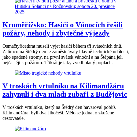
Kroměřížsko: Hasiči o Vánocích řešili
požáry, nehody i zbytečné výjezdy
Osmačtyřicetkrát museli vyjet hasiči během tří svátečních dnů.
Zatímco na Štědrý den je zaměstnávaly hlavně technické události,
jako spadené stromy, na první svátek vánoční a na Štěpána jeli
nejčastěji k požárům. Třikrát je taky zvedl planý poplach.
V troskách vrtulníku na Kilimandžáru
zahynuli i dva mladí zubaři z Budějovic
V troskách vrtulníku, který na Štědrý den havaroval poblíž
Kilimandžára, byli dva Jihočeši. Mělo se jednat o zkušené
cestovatele.