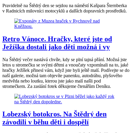
Pravidelně na Štědrý den se sejdou na náměstí Kašpara Šternberka
v Radnicích milovníci motocyklů a dalších dopravních prostředků.
Retro Vánoce. Hračky, které jste od
Ježíška dostali jako děti možná i vy
Na Štědrý večer nastává chvíle, kdy se plní tajná přání. Možná jste
letos u stromečku se svými dětmi a vnoučaty vzpomínali na to, jaké
hračky Ježíšek přinesl vám, když jste byli ještě malí. Podívejte se do
naší galerie, možná tam objevíte panenku, autodráhu, plyšového
medvěda nebo loutku, kterou jste jako malí našli pod
stromečkem. Za zaslání fotek děkujeme čtenářům Deníku.
Lobezský botokros. Na Štědrý den
závodili v běhu děti i dospělí