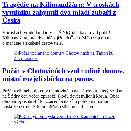
Tragédie na Kilimandžáru: V troskách
vrtulníku zahynuli dva mladí zubaři z
Česka
V troskách vrtulníku, který na Štědrý den havaroval poblíž
Kilimandžára, byli dva lidé z jižních Čech. Mělo se jednat
o manžele a zkušené cestovatele.
Požár v Chotovinách vzal rodině domov,
místní rozjeli sbírku na pomoc
Požár rodinného domu v Chotovinách na Táborsku, který vzplanul
na Štědrý den večer, způsobil škodu devět milionů korun. Obec
obratem spustila sbírku ošacení a dalších potřeb na pomoc
poškozené rodině, které přišla o střechu nad hlavou.