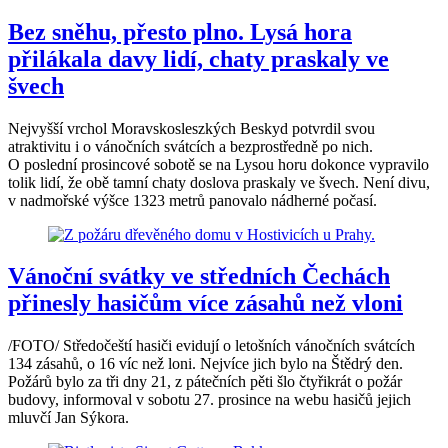
Bez sněhu, přesto plno. Lysá hora
přilákala davy lidí, chaty praskaly ve
švech
Nejvyšší vrchol Moravskosleszkých Beskyd potvrdil svou
atraktivitu i o vánočních svátcích a bezprostředně po nich.
O poslední prosincové sobotě se na Lysou horu dokonce vypravilo
tolik lidí, že obě tamní chaty doslova praskaly ve švech. Není divu,
v nadmořské výšce 1323 metrů panovalo nádherné počasí.
Vánoční svátky ve středních Čechách
přinesly hasičům více zásahů než vloni
/FOTO/ Středočeští hasiči evidují o letošních vánočních svátcích
134 zásahů, o 16 víc než loni. Nejvíce jich bylo na Štědrý den.
Požárů bylo za tři dny 21, z pátečních pěti šlo čtyřikrát o požár
budovy, informoval v sobotu 27. prosince na webu hasičů jejich
mluvčí Jan Sýkora.