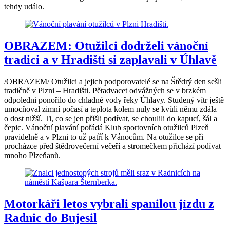
tehdy událo.
OBRAZEM: Otužilci dodrželi vánoční
tradici a v Hradišti si zaplavali v Úhlavě
/OBRAZEM/ Otužilci a jejich podporovatelé se na Štědrý den sešli
tradičně v Plzni – Hradišti. Pětadvacet odvážných se v brzkém
odpoledni ponořilo do chladné vody řeky Úhlavy. Studený vítr ještě
umocňoval zimní počasí a teplota kolem nuly se kvůli němu zdála
o dost nižší. Ti, co se jen přišli podívat, se choulili do kapucí, šál a
čepic. Vánoční plavání pořádá Klub sportovních otužilců Plzeň
pravidelně a v Plzni to už patří k Vánocům. Na otužilce se při
procházce před štědrovečerní večeří a stromečkem přichází podívat
mnoho Plzeňanů.
Motorkáři letos vybrali spanilou jízdu z
Radnic do Bujesil