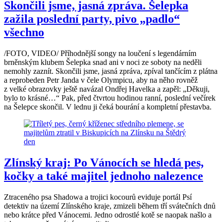
Skončili jsme, jasná zpráva. Šelepka
zažila poslední party, pivo „padlo“
všechno
/FOTO, VIDEO/ Příhodnější songy na loučení s legendárním
brněnským klubem Šelepka snad ani v noci ze soboty na neděli
nemohly zaznít. Skončili jsme, jasná zpráva, zpíval tančícím z plátna
a reprobeden Petr Janda v čele Olympicu, aby na něho rovněž
z velké obrazovky ještě navázal Ondřej Havelka a zapěl: „Děkuji,
bylo to krásné…“ Pak, před čtvrtou hodinou ranní, poslední večírek
na Šelepce skončil. V lednu ji čeká bourání a kompletní přestavba.
Zlínský kraj: Po Vánocích se hledá pes,
kočky a také majitel jednoho nalezence
Ztraceného psa Shadowa a trojici kocourů eviduje portál Psí
detektiv na území Zlínského kraje, zmizeli během tří svátečních dnů
nebo krátce před Vánocemi. Jedno odrostlé kotě se naopak našlo a