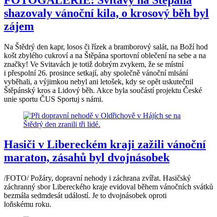
shazovaly vánoční kila, o krosový běh byl
zájem
Na Štědrý den kapr, losos či řízek a bramborový salát, na Boží hod
košt zbylého cukroví a na Štěpána sportovní oblečení na sebe a na
značky! Ve Svitavách je totiž dobrým zvykem, že se místní
i přespolní 26. prosince setkají, aby společně vánoční mlsání
vyběhali, a výjimkou nebyl ani letošek, kdy se opět uskutečnil
Štěpánský kros a Lidový běh. Akce byla součástí projektu České
unie sportu ČUS Sportuj s námi.
Hasiči v Libereckém kraji zažili vánoční
maraton, zásahů byl dvojnásobek
/FOTO/ Požáry, dopravní nehody i záchrana zvířat. Hasičský
záchranný sbor Libereckého kraje evidoval během vánočních svátků
bezmála sedmdesát událostí. Je to dvojnásobek oproti
loňskému roku.