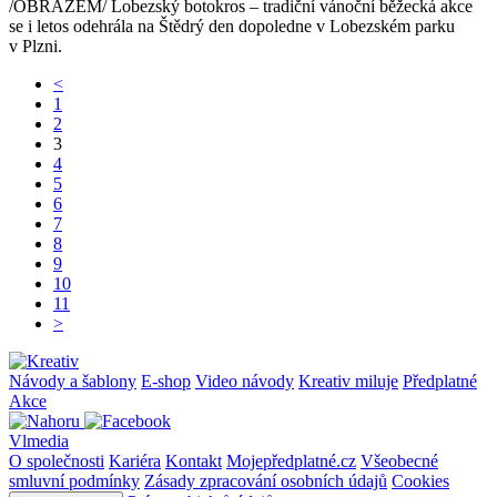
/OBRAZEM/ Lobezský botokros – tradiční vánoční běžecká akce
se i letos odehrála na Štědrý den dopoledne v Lobezském parku
v Plzni.
<
1
2
3
4
5
6
7
8
9
10
11
>
Návody a šablony
E-shop
Video návody
Kreativ miluje
Předplatné
Akce
Vlmedia
O společnosti
Kariéra
Kontakt
Mojepředplatné.cz
Všeobecné
smluvní podmínky
Zásady zpracování osobních údajů
Cookies