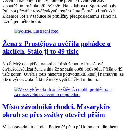
večerem nadělily dárek v podobě premiérového vítězství
v soutěžním ročníku 2025/2026. Na palubovce Sportovní haly
Pulická přestřílely svěřenkyně trenéra Jana Černého brněnské
Židenice 5:4 a v tabulce se přiblížily předposlednímu Třinci na
rozdíl jediného bodu.
Žena z Prostějova uvěřila pohádce o
akciích. Stálo ji to 49 tisíc
Na Štědrý den přišla na policejní služebnu v Prostějově
čtyřiašedesátiletá žena s tím, že se stala obětí podvodu. Přišla o 49
tisíc korun. Uvěřila totiž historce podvodníků, kteří jí namluvili, že
jde o výnos z akcií, které měly vydělat čtvrt milionu.
Místo závodníků chodci. Masarykův
okruh se přes svátky otevřel pěším
Místo závodníků chodci. Po téměř pět a půl kilometru dlouhém