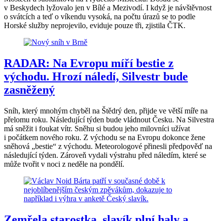
v Beskydech lyžovalo jen v Bílé a Mezivodí. I když je návštěvnost
o svátcích a teď o víkendu vysoká, na počtu úrazů se to podle
Horské služby neprojevilo, eviduje pouze tři, zjistila ČTK.
RADAR: Na Evropu míří bestie z
východu. Hrozí náledí, Silvestr bude
zasněžený
Sníh, který mnohým chyběl na Štědrý den, přijde ve větší míře na
přelomu roku. Následující týden bude vládnout Česku. Na Silvestra
má sněžit i foukat vítr. Sněhu si budou jeho milovníci užívat
i počátkem nového roku. Z východu se na Evropu dokonce žene
sněhová „bestie“ z východu. Meteorologové přinesli předpověď na
následující týden. Zároveň vydali výstrahu před náledím, které se
může tvořit v noci z neděle na pondělí.
Zemřela starostka, slavík plní haly a