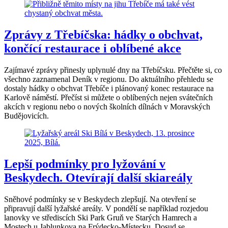
Zprávy z Třebíčska: hádky o obchvat,
končící restaurace i oblíbené akce
Zajímavé zprávy přinesly uplynulé dny na Třebíčsku. Přečtěte si, co
všechno zaznamenal Deník v regionu. Do aktuálního přehledu se
dostaly hádky o obchvat Třebíče i plánovaný konec restaurace na
Karlově náměstí. Přečíst si můžete o oblíbených nejen svátečních
akcích v regionu nebo o nových školních dílnách v Moravských
Budějovicích.
Lepší podmínky pro lyžování v
Beskydech. Otevírají další skiareály
Sněhové podmínky se v Beskydech zlepšují. Na otevření se
připravují další lyžařské areály. V pondělí se například rozjedou
lanovky ve střediscích Ski Park Gruň ve Starých Hamrech a
Mostech u Jablunkova na Frýdecko-Místecku. Dosud se