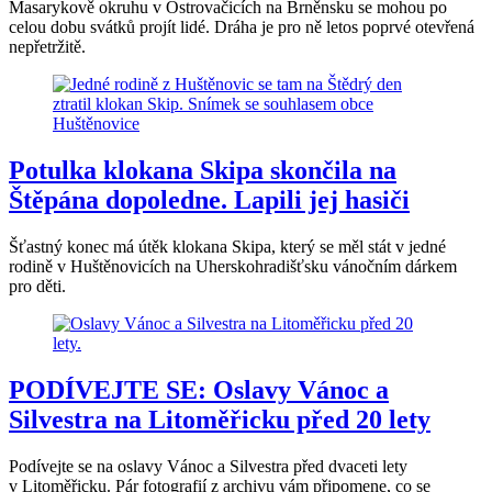
Masarykově okruhu v Ostrovačicích na Brněnsku se mohou po
celou dobu svátků projít lidé. Dráha je pro ně letos poprvé otevřená
nepřetržitě.
Potulka klokana Skipa skončila na
Štěpána dopoledne. Lapili jej hasiči
Šťastný konec má útěk klokana Skipa, který se měl stát v jedné
rodině v Huštěnovicích na Uherskohradišťsku vánočním dárkem
pro děti.
PODÍVEJTE SE: Oslavy Vánoc a
Silvestra na Litoměřicku před 20 lety
Podívejte se na oslavy Vánoc a Silvestra před dvaceti lety
v Litoměřicku. Pár fotografií z archivu vám připomene, co se