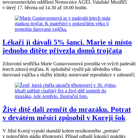
novorozeneckém oddělení Nemocnice AGEL Valašské Meziříčí
v úterý 17. března od 14.30 až 18.00 hodin.
Lékaři jí dávali 5% šanci. Marie si místo
jednoho dítěte přivezla domů trojčata
Zdravotní sestřička Marie Gustavssonová porodila ve svých padesáti
letech zdravá trojčata. K oplodnění využil pár středního věku
darovaná vajíčka a služby kliniky asistované reprodukce v zahraničí.
Živé dítě dali zemřít do mrazáku. Potrat
v devátém měsíci způsobil v Koreji šok
V Jižní Koreji vypukl skandál kolem nezákonného „potratu“
v pokročilém stádiu těhotenství. Případ odhalil šokující praktiky