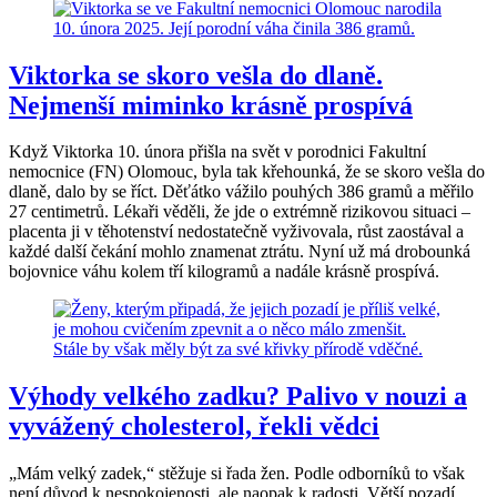
Viktorka se skoro vešla do dlaně.
Nejmenší miminko krásně prospívá
Když Viktorka 10. února přišla na svět v porodnici Fakultní
nemocnice (FN) Olomouc, byla tak křehounká, že se skoro vešla do
dlaně, dalo by se říct. Děťátko vážilo pouhých 386 gramů a měřilo
27 centimetrů. Lékaři věděli, že jde o extrémně rizikovou situaci –
placenta ji v těhotenství nedostatečně vyživovala, růst zaostával a
každé další čekání mohlo znamenat ztrátu. Nyní už má drobounká
bojovnice váhu kolem tří kilogramů a nadále krásně prospívá.
Výhody velkého zadku? Palivo v nouzi a
vyvážený cholesterol, řekli vědci
„Mám velký zadek,“ stěžuje si řada žen. Podle odborníků to však
není důvod k nespokojenosti, ale naopak k radosti. Větší pozadí