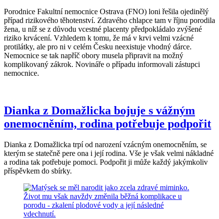
Porodnice Fakultní nemocnice Ostrava (FNO) loni řešila ojedinělý
případ rizikového těhotenství. Zdravého chlapce tam v říjnu porodila
žena, u níž se z důvodu vcestné placenty předpokládalo zvýšené
riziko krvácení. Vzhledem k tomu, že má v krvi velmi vzácné
protilátky, ale pro ni v celém Česku neexistuje vhodný dárce.
Nemocnice se tak napříč obory musela připravit na možný
komplikovaný zákrok. Novináře o případu informovali zástupci
nemocnice.
Dianka z Domažlicka bojuje s vážným
onemocněním, rodina potřebuje podpořit
Dianka z Domažlicka trpí od narození vzácným onemocněním, se
kterým se statečně pere ona i její rodina. Vše je však velmi nákladné
a rodina tak potřebuje pomoci. Podpořit ji může každý jakýmkoliv
příspěvkem do sbírky.