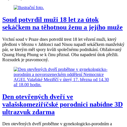
Soud potvrdil muži 18 let za útok
sekáčkem na těhotnou ženu a jejího muže
Vrchní soud v Praze dnes potvrdil trest 18 let vězení muži, který
předloni v březnu v Jablonci nad Nisou napadl sekáčkem manželský
pár, se kterým měl spory kvůli společnému podnikání. Obžalovaný
Quang Hung Phung se k činu přiznal. Oba napadení útok přežili.
Rozsudek je pravomocný.
Den otevřených dveří ve
valašskomeziříčské porodnici nabídne 3D
ultrazvuk zdarma
Den otevřených dveří proběhne v gynekologicko-porodním a