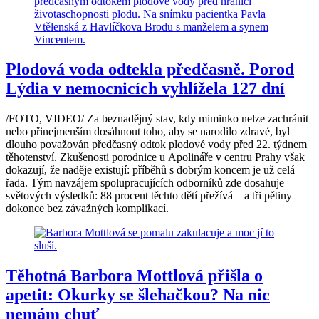
Plodová voda odtekla předčasně. Porod
Lýdia v nemocnicích vyhlížela 127 dní
/FOTO, VIDEO/ Za beznadějný stav, kdy miminko nelze zachránit
nebo přinejmenším dosáhnout toho, aby se narodilo zdravé, byl
dlouho považován předčasný odtok plodové vody před 22. týdnem
těhotenství. Zkušenosti porodnice u Apolináře v centru Prahy však
dokazují, že naděje existují: příběhů s dobrým koncem je už celá
řada. Tým navzájem spolupracujících odborníků zde dosahuje
světových výsledků: 88 procent těchto dětí přežívá – a tři pětiny
dokonce bez závažných komplikací.
Těhotná Barbora Mottlová přišla o
apetit: Okurky se šlehačkou? Na nic
nemám chuť