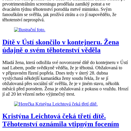
prvotrimestrálním screeningu prodělala zamlklý potrat a ve
dvacátém týdnu těhotenství porodila mrtvé miminko. Svým
fanouškům se svěřila, jak prožívá ztrátu a co jí napovědělo, že
těhotenství neprospívá.
Dítě v Ústí skončilo v kontejneru. Žena
údajně o svém těhotenství věděla
Mladá žena, která odložila své novorozené dítě do kontejneru v Ústí
nad Labem, podle svědkyně věděla, že je těhotná. Obžalovaná to
v přípravném řízení popřela. Dnes tedy v úterý 28. dubna
vyslýchaná někdejší kamarádka ženy soudu řekla, že se jí
obžalovaná přes sociální síť svěřila, že je v jiném stavu, několik
měsíců před porodem. Žena je obžalovaná z pokusu o vraždu. Hrozí
jí až 20 let vězení nebo výjimečný trest.
Kristýna Leichtová čeká třetí dítě.
Těhotenství oznámila vtipným focením