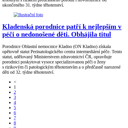
ukončeného 31. týdne těhotenství.
Kladenská porodnice patří k nejlepším v
péči o nedonošené děti. Obhájila titul
Porodnice Oblastní nemocnice Kladno (ON Kladno) získala
opětovně statut Perinatologického centra intermediární péče. Tento
statut, udělovaný Ministerstvem zdravotnictví ČR, opravňuje
porodnici poskytovat vysoce specializovanou péči o ženy
s rizikovým či patologickým těhotenstvím a o předčasně narozené
děti od 32. týdne těhotenství.
<
1
2
3
4
5
6
7
8