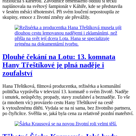
rozloučila s kariérou. Závodnice brněnského oddílu si tečku
naplánovala na světový šampionát v Káhiře, kde se představila
v šestém měsíci těhotenství. Při svém loučení nepostoupila ze
skupiny, emoce z životní změny ale převážily.
Dlouhé čekání na Lotu: 13. komnata
Hany Třeštíkové je plná naděje i
zoufalství
Hana Třeštíková, filmová producentka, režisérka a komunální
politička vyprávěla v televizní 13. komnatě o svém životě. Naděje
i smutek, neúspěchy, propady, stavy zoufalství a beznaděje. To vše
(a mnohem víc) provázelo cestu Hany Třeštíkové na cestě
k vytouženému dítěti. Vydala se na ni sama, bez životního partnera,
po čtyřicítce. Svěřila se, jaká byla cena za relativně pozdní mateřství.