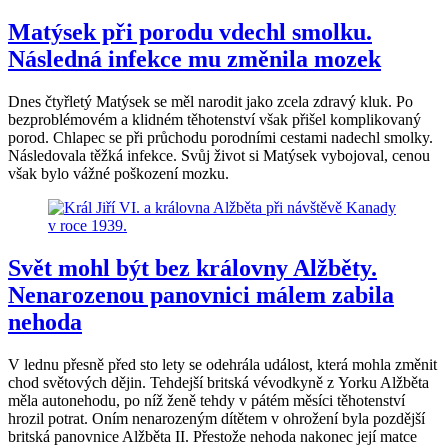
Matýsek při porodu vdechl smolku.
Následná infekce mu změnila mozek
Dnes čtyřletý Matýsek se měl narodit jako zcela zdravý kluk. Po
bezproblémovém a klidném těhotenství však přišel komplikovaný
porod. Chlapec se při průchodu porodními cestami nadechl smolky.
Následovala těžká infekce. Svůj život si Matýsek vybojoval, cenou
však bylo vážné poškození mozku.
Svět mohl být bez královny Alžběty.
Nenarozenou panovnici málem zabila
nehoda
V lednu přesně před sto lety se odehrála událost, která mohla změnit
chod světových dějin. Tehdejší britská vévodkyně z Yorku Alžběta
měla autonehodu, po níž ženě tehdy v pátém měsíci těhotenství
hrozil potrat. Oním nenarozeným dítětem v ohrožení byla pozdější
britská panovnice Alžběta II. Přestože nehoda nakonec její matce