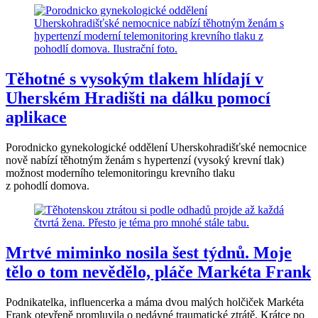
Těhotné s vysokým tlakem hlídají v
Uherském Hradišti na dálku pomocí
aplikace
Porodnicko gynekologické oddělení Uherskohradišťské nemocnice
nově nabízí těhotným ženám s hypertenzí (vysoký krevní tlak)
možnost moderního telemonitoringu krevního tlaku
z pohodlí domova.
Mrtvé miminko nosila šest týdnů. Moje
tělo o tom nevědělo, pláče Markéta Frank
Podnikatelka, influencerka a máma dvou malých holčiček Markéta
Frank otevřeně promluvila o nedávné traumatické ztrátě. Krátce po