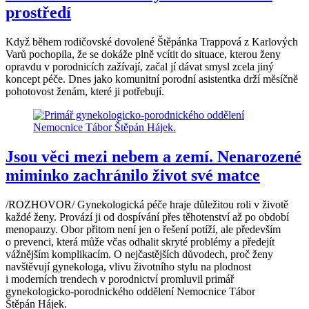
prostředí
Když během rodičovské dovolené Štěpánka Trappová z Karlových
Varů pochopila, že se dokáže plně vcítit do situace, kterou ženy
opravdu v porodnicích zažívají, začal jí dávat smysl zcela jiný
koncept péče. Dnes jako komunitní porodní asistentka drží měsíčně
pohotovost ženám, které ji potřebují.
Jsou věci mezi nebem a zemí. Nenarozené
miminko zachránilo život své matce
/ROZHOVOR/ Gynekologická péče hraje důležitou roli v životě
každé ženy. Provází ji od dospívání přes těhotenství až po období
menopauzy. Obor přitom není jen o řešení potíží, ale především
o prevenci, která může včas odhalit skryté problémy a předejít
vážnějším komplikacím. O nejčastějších důvodech, proč ženy
navštěvují gynekologa, vlivu životního stylu na plodnost
i moderních trendech v porodnictví promluvil primář
gynekologicko-porodnického oddělení Nemocnice Tábor
Štěpán Hájek.