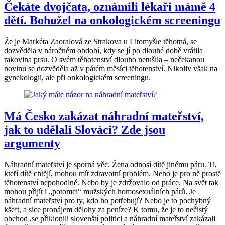
Čekáte dvojčata, oznámili lékaři mámě 4
dětí. Bohužel na onkologickém screeningu
Že je Markéta Zaoralová ze Strakova u Litomyšle těhotná, se
dozvěděla v náročném období, kdy se jí po dlouhé době vrátila
rakovina prsu. O svém těhotenství dlouho netušila – nečekanou
novinu se dozvěděla až v pátém měsíci těhotenství. Nikoliv však na
gynekologii, ale při onkologickém screeningu.
Má Česko zakázat náhradní mateřství,
jak to udělali Slováci? Zde jsou
argumenty
Náhradní mateřství je sporná věc. Žena odnosí dítě jinému páru. Ti,
kteří dítě chtějí, mohou mít zdravotní problém. Nebo je pro ně prostě
těhotenství nepohodlné. Nebo by je zdržovalo od práce. Na svět tak
mohou přijít i „potomci“ mužských homosexuálních párů. Je
náhradní mateřství pro ty, kdo ho potřebují? Nebo je to pochybný
kšeft, a sice pronájem dělohy za peníze? K tomu, že je to nečistý
obchod ,se přiklonili slovenští politici a náhradní mateřství zakázali