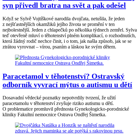
syn přivedl bratra na svět a pak odešel
Když se Sylvě Vojtíškové narodila dvojčata, netušila, že jeden
z nejšťastnějších okamžiků jejího života se promění v ten
nejbolestnější. Jeden z chlapečků po několika týdnech zemřel. Sylva
teď otevřeně mluví o těhotenství plném komplikací, o rozhodnutích,
která žádný rodič nechce činit, i o tom, jak našla způsob, jak se se
ztrátou vyrovnat – vírou, psaním a láskou ke svým dětem.
Paracetamol v těhotenství? Ostravský
odborník vyvrací mýtus o autismu u dětí
Dosavadní vědecké poznatky nepotvrdily tvrzení, že užití
paracetamolu v těhotenství zvyšuje riziko autismu u dětí.
O problematice promluvil přednosta Gynekologicko-porodnické
kliniky Fakultní nemocnice Ostrava Ondřej Šimetka.