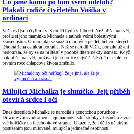
Co jsme komu po tom všem udělali?
Plakali rodiče čtyřletého Vašíka v
ordinaci
Vašíkovi jsou čtyři roky. S rodiči bydlí v Liberci. Než přišel na svět,
prošla si jeho maminka Michaela a tatínek velmi bolestivými
zkušenostmi. O miminko se snažili dlouhých pět let, během kterých
těhotná žena osmkrát potratila. Než se narodil Vašík, pomalu už ani
nedoufala, že by se na ni štěstí v podobě dítěte někdy usmálo. Když
pak přišel na svět, prožívali jeho rodiče největší štěstí. To se ale po
prvním roce chlapcova života změnilo.
Milující Michalka je sluníčko. Její příběh
otevírá srdce i oči
Dnes desetiletá Michalka se narodila s genetickou poruchou -
Downovým syndromem. Její maminka sdílí střípky z běžného života
své holčičky na facebookové stránce. Ukazuje, že i děti s nějakým
postižením jsou milované, milující a jedinečné osobnosti.