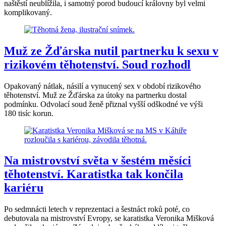
naštěstí neublížila, i samotný porod budoucí královny byl velmi
komplikovaný.
Muž ze Žďárska nutil partnerku k sexu v
rizikovém těhotenství. Soud rozhodl
Opakovaný nátlak, násilí a vynucený sex v období rizikového
těhotenství. Muž ze Žďárska za útoky na partnerku dostal
podmínku. Odvolací soud ženě přiznal vyšší odškodné ve výši
180 tisíc korun.
Na mistrovství světa v šestém měsíci
těhotenství. Karatistka tak končila
kariéru
Po sedmnácti letech v reprezentaci a šestnáct roků poté, co
debutovala na mistrovství Evropy, se karatistka Veronika Mišková