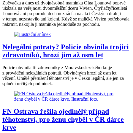
Zpěvačka a dnes už dvojnásobná maminka Olga Lounová poprvé
ukázala na veřejnosti dvouměsíční dceru Vivien. Čtyřiačtyřicetiletá
Lounová ani po porodu dech neztrácí a na akci Českých drah ji
v tempu nezastavilo ani kojení. Když se maličká Vivien potřebovala
nakrmit, nakojila ji maminka jednoduše za pochodu.
Nelegální potraty? Policie obvinila trojici
zdravotníků, hrozí jim až osm let
Policie obvinila tři zdravotníky z Moravskoslezského kraje
z provádění nelegálních potratů. Obviněným hrozí až osm let
vězení. Umělé přerušení těhotenství je v Česku legální, ale jen za
splnění určitých podmínek.
FN Ostrava řešila ojedinělý případ
těhotenství, pro ženu chyběl v ČR dárce
krve