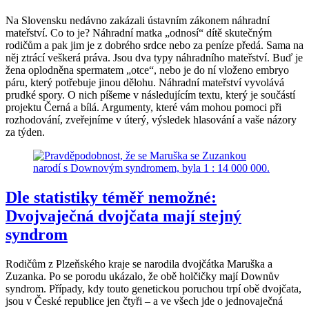
Na Slovensku nedávno zakázali ústavním zákonem náhradní
mateřství. Co to je? Náhradní matka „odnosí“ dítě skutečným
rodičům a pak jim je z dobrého srdce nebo za peníze předá. Sama na
něj ztrácí veškerá práva. Jsou dva typy náhradního mateřství. Buď je
žena oplodněna spermatem „otce“, nebo je do ní vloženo embryo
páru, který potřebuje jinou dělohu. Náhradní mateřství vyvolává
prudké spory. O nich píšeme v následujícím textu, který je součástí
projektu Černá a bílá. Argumenty, které vám mohou pomoci při
rozhodování, zveřejníme v úterý, výsledek hlasování a vaše názory
za týden.
Dle statistiky téměř nemožné:
Dvojvaječná dvojčata mají stejný
syndrom
Rodičům z Plzeňského kraje se narodila dvojčátka Maruška a
Zuzanka. Po se porodu ukázalo, že obě holčičky mají Downův
syndrom. Případy, kdy touto genetickou poruchou trpí obě dvojčata,
jsou v České republice jen čtyři – a ve všech jde o jednovaječná