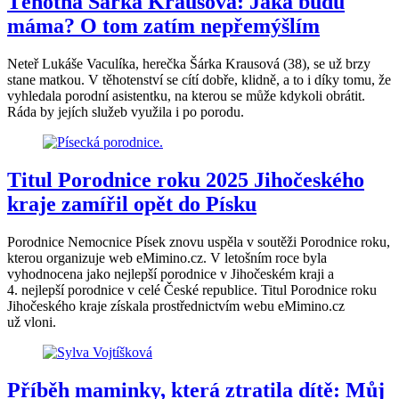
Těhotná Šárka Krausová: Jaká budu
máma? O tom zatím nepřemýšlím
Neteř Lukáše Vaculíka, herečka Šárka Krausová (38), se už brzy
stane matkou. V těhotenství se cítí dobře, klidně, a to i díky tomu, že
vyhledala porodní asistentku, na kterou se může kdykoli obrátit.
Ráda by jejích služeb využila i po porodu.
Titul Porodnice roku 2025 Jihočeského
kraje zamířil opět do Písku
Porodnice Nemocnice Písek znovu uspěla v soutěži Porodnice roku,
kterou organizuje web eMimino.cz. V letošním roce byla
vyhodnocena jako nejlepší porodnice v Jihočeském kraji a
4. nejlepší porodnice v celé České republice. Titul Porodnice roku
Jihočeského kraje získala prostřednictvím webu eMimino.cz
už vloni.
Příběh maminky, která ztratila dítě: Můj