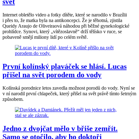
svět
Internet obletělo video a fotky dítěte, které se narodilo v Brazílii
i přes to, že matka byla na antikoncepci. Že je těhotná, zjistila
Queidy Araujo de Oliveiraová náhodou při běžné gynekologické
prohlídce. Synovi, který „vítězoslavně“ drží tělísko v ruce, se
pobaveně smějí miliony lidí po celém světě.
První kolínský plaváček se hlásí. Lucas
přišel na svět porodem do vody
Kolínská porodnice letos zavedla možnost porodů do vody. Nyní se
v ní narodil první chlapeček, který přišel na svět právě tímto šetrným
způsobem.
Jedno z dvojčat mělo v břiše zemřít.
Samo se otočilo, aby ho doktoři