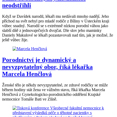
neodstřihli
Když se Davídek narodil, lékaři mu nedávali mnoho nadějí. Jeho
příchod na svět nebyl pro mladé rodiče z Bíliny v Ústeckém kraji
vůbec snadný. Narodil se s extrémně nízkou porodní váhou jako
slabší dítě z jednovaječných dvojčat. Dle slov jeho maminky
Daniely Makulové se lékaři pozastavovali nad tím, jak je možné, že
ještě vůbec žije.
Porodnictví je dynamický a
nevyzpytatelný obor, říká lékařka
Marcela Henčlová
Ženské tělo je někdy nevyzpytatelné, ze zdravé rodičky se může
během hodiny stát žena ve vážném stavu, říká lékařka Marcela
Henčlová z Gynekologicko-porodnického oddělení Krajské
nemocnice Tomáše Bati ve Zlíně.