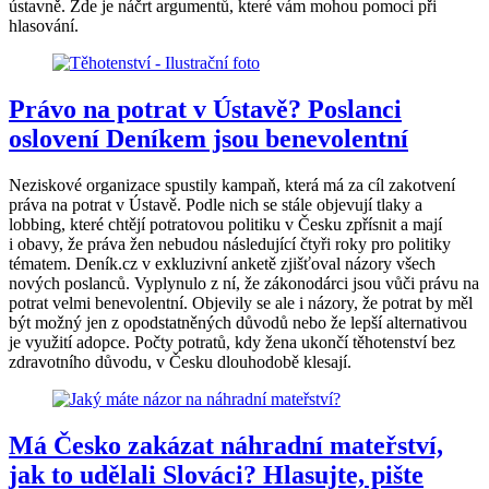
ústavně. Zde je náčrt argumentů, které vám mohou pomoci při
hlasování.
Právo na potrat v Ústavě? Poslanci
oslovení Deníkem jsou benevolentní
Neziskové organizace spustily kampaň, která má za cíl zakotvení
práva na potrat v Ústavě. Podle nich se stále objevují tlaky a
lobbing, které chtějí potratovou politiku v Česku zpřísnit a mají
i obavy, že práva žen nebudou následující čtyři roky pro politiky
tématem. Deník.cz v exkluzivní anketě zjišťoval názory všech
nových poslanců. Vyplynulo z ní, že zákonodárci jsou vůči právu na
potrat velmi benevolentní. Objevily se ale i názory, že potrat by měl
být možný jen z opodstatněných důvodů nebo že lepší alternativou
je využití adopce. Počty potratů, kdy žena ukončí těhotenství bez
zdravotního důvodu, v Česku dlouhodobě klesají.
Má Česko zakázat náhradní mateřství,
jak to udělali Slováci? Hlasujte, pište