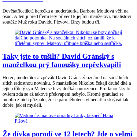
Devětatřicetiletá herečka a moderátorka Barbora Mottlová věří na
osud. A ten ji před třemi lety přivedl k jejímu manželovi, finalistovi
soutěže Muž roku Davidu Plevovi. Brzy budou tři.
Taky jste to tušili? David Gránský s
manželkou prý fanoušky nepřekvapili
Herec, moderátor a zpěvák David Gránský oznámil na sociálních
sítích radostnou novinku. S manželkou Nikolou čekají druhé dítě a
jejich tříletý syn Mateo se brzy dočká sourozence. Pro fanoušky to
ovšem zdá se až takové překvapení nebylo. Kromě gratulací se
mnoho z nich přiznalo, že se páru těhotenství nedařilo skrývat tak
dobře, jak si mysleli.
Že dívka porodí ve 12 letech? Jde o velmi