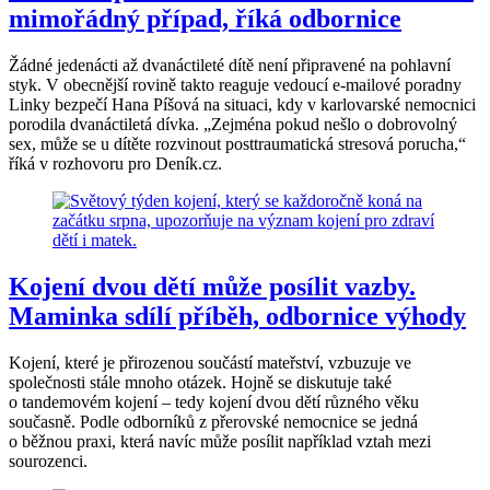
mimořádný případ, říká odbornice
Žádné jedenácti až dvanáctileté dítě není připravené na pohlavní
styk. V obecnější rovině takto reaguje vedoucí e-mailové poradny
Linky bezpečí Hana Píšová na situaci, kdy v karlovarské nemocnici
porodila dvanáctiletá dívka. „Zejména pokud nešlo o dobrovolný
sex, může se u dítěte rozvinout posttraumatická stresová porucha,“
říká v rozhovoru pro Deník.cz.
Kojení dvou dětí může posílit vazby.
Maminka sdílí příběh, odbornice výhody
Kojení, které je přirozenou součástí mateřství, vzbuzuje ve
společnosti stále mnoho otázek. Hojně se diskutuje také
o tandemovém kojení – tedy kojení dvou dětí různého věku
současně. Podle odborníků z přerovské nemocnice se jedná
o běžnou praxi, která navíc může posílit například vztah mezi
sourozenci.