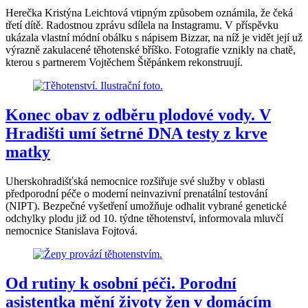
Herečka Kristýna Leichtová vtipným způsobem oznámila, že čeká
třetí dítě. Radostnou zprávu sdílela na Instagramu. V příspěvku
ukázala vlastní módní obálku s nápisem Bizzar, na níž je vidět její už
výrazně zakulacené těhotenské bříško. Fotografie vznikly na chatě,
kterou s partnerem Vojtěchem Štěpánkem rekonstruují.
Konec obav z odběru plodové vody. V
Hradišti umí šetrné DNA testy z krve
matky
Uherskohradišťská nemocnice rozšiřuje své služby v oblasti
předporodní péče o moderní neinvazivní prenatální testování
(NIPT). Bezpečné vyšetření umožňuje odhalit vybrané genetické
odchylky plodu již od 10. týdne těhotenství, informovala mluvčí
nemocnice Stanislava Fojtová.
Od rutiny k osobní péči. Porodní
asistentka mění životy žen v domácím