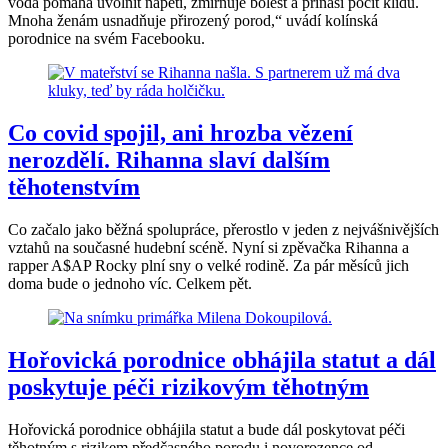
voda pomáhá uvolnit napětí, zmírňuje bolest a přináší pocit klidu.
Mnoha ženám usnadňuje přirozený porod,“ uvádí kolínská
porodnice na svém Facebooku.
Co covid spojil, ani hrozba vězení
nerozdělí. Rihanna slaví dalším
těhotenstvím
Co začalo jako běžná spolupráce, přerostlo v jeden z nejvášnivějších
vztahů na současné hudební scéně. Nyní si zpěvačka Rihanna a
rapper A$AP Rocky plní sny o velké rodině. Za pár měsíců jich
doma bude o jednoho víc. Celkem pět.
Hořovická porodnice obhájila statut a dál
poskytuje péči rizikovým těhotným
Hořovická porodnice obhájila statut a bude dál poskytovat péči
těhotným s rizikem předčasného porodu i novorozence od