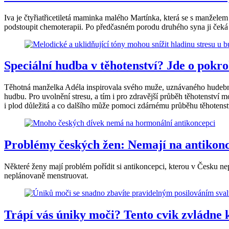
Iva je čtyřiatřicetiletá maminka malého Martínka, která se s manželem 
podstoupit chemoterapii. Po předčasném porodu druhého syna ji čeká j
Speciální hudba v těhotenství? Jde o pokr
Těhotná manželka Adéla inspirovala svého muže, uznávaného hudebníh
hudbu. Pro uvolnění stresu, a tím i pro zdravější průběh těhotenství 
i plod důležitá a co dalšího může pomoci zdárnému průběhu těhotenstv
Problémy českých žen: Nemají na antikonce
Některé ženy mají problém pořídit si antikoncepci, kterou v Česku ne
neplánovaně menstruovat.
Trápí vás úniky moči? Tento cvik zvládne 