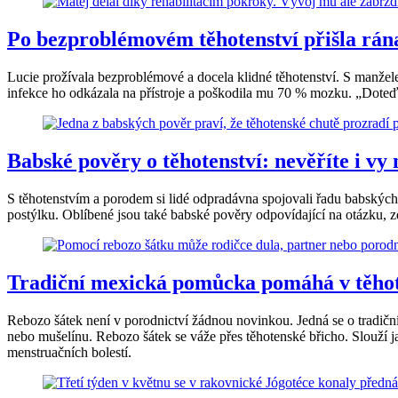
Po bezproblémovém těhotenství přišla rána
Lucie prožívala bezproblémové a docela klidné těhotenství. S manžel
infekce ho odkázala na přístroje a poškodila mu 70 % mozku. „Dote
Babské pověry o těhotenství: nevěříte i vy
S těhotenstvím a porodem si lidé odpradávna spojovali řadu babskýc
postýlku. Oblíbené jsou také babské pověry odpovídající na otázku, z
Tradiční mexická pomůcka pomáhá v těhoten
Rebozo šátek není v porodnictví žádnou novinkou. Jedná se o tradičn
nebo mušelínu. Rebozo šátek se váže přes těhotenské břicho. Slouží j
menstruačních bolestí.