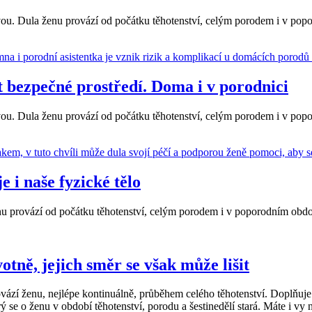
u. Dula ženu provází od počátku těhotenství, celým porodem i v popo
 bezpečné prostředí. Doma i v porodnici
u. Dula ženu provází od počátku těhotenství, celým porodem i v popo
e i naše fyzické tělo
 provází od počátku těhotenství, celým porodem i v poporodním období
otně, jejich směr se však může lišit
í ženu, nejlépe kontinuálně, průběhem celého těhotenství. Doplňuje pr
se o ženu v období těhotenství, porodu a šestinedělí stará. Máte i vy 