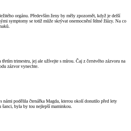
ežitého orgánu. Především ženy by měly zpozornět, když je delší
mnými symptomy se totiž může skrývat onemocnění štítné žlázy. Na co
znaků.
třetím trimestru, jej ale užívejte s mírou. Čaj z čerstvého zázvoru na
rodu zázvor vynechte.
 s námi podělila čtenářka Magda, kterou okolí donutilo před lety
nu šanci, byla by tou nejlepší maminkou.