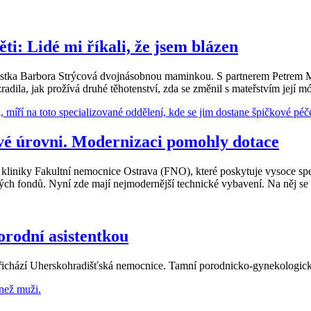
ti: Lidé mi říkali, že jsem blázen
tenistka Barbora Strýcová dvojnásobnou maminkou. S partnerem Petrem 
dila, jak prožívá druhé těhotenství, zda se změnil s mateřstvím její mó
ové úrovni. Modernizaci pomohly dotace
kliniky Fakultní nemocnice Ostrava (FNO), které poskytuje vysoce sp
ch fondů. Nyní zde mají nejmodernější technické vybavení. Na něj se 
rodní asistentkou
přichází Uherskohradišťská nemocnice. Tamní porodnicko-gynekologické