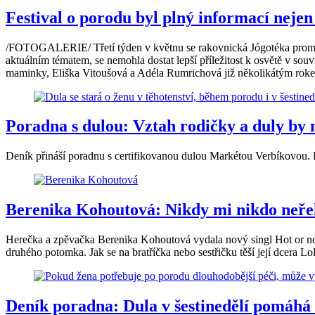
Festival o porodu byl plný informací neje
/FOTOGALERIE/ Třetí týden v květnu se rakovnická Jógotéka proměnil
aktuálním tématem, se nemohla dostat lepší příležitost k osvětě v so
maminky, Eliška Vitoušová a Adéla Rumrichová již několikátým rok
Poradna s dulou: Vztah rodičky a duly by
Deník přináší poradnu s certifikovanou dulou Markétou Verbíkovou. 
Berenika Kohoutová: Nikdy mi nikdo neře
Herečka a zpěvačka Berenika Kohoutová vydala nový singl Hot or not a
druhého potomka. Jak se na bratříčka nebo sestřičku těší její dcera Lo
Deník poradna: Dula v šestinedělí pomáhá s 