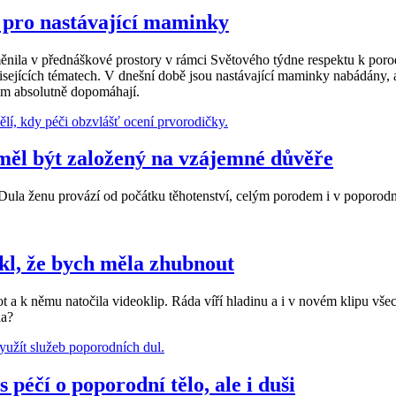
n pro nastávající maminky
a v přednáškové prostory v rámci Světového týdne respektu k porodu.
uvisejících tématech. V dnešní době jsou nastávající maminky nabádány
em absolutně dopomáhají.
 měl být založený na vzájemné důvěře
Dula ženu provází od počátku těhotenství, celým porodem i v poporodn
kl, že bych měla zhubnout
 k němu natočila videoklip. Ráda víří hladinu a i v novém klipu všech
la?
péčí o poporodní tělo, ale i duši