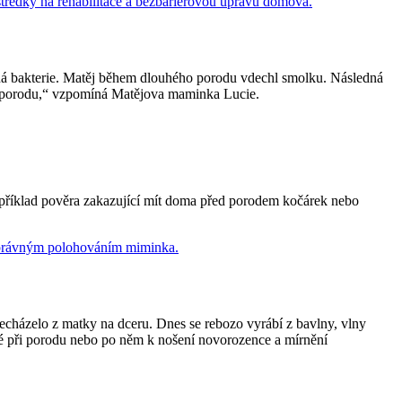
ěžná bakterie. Matěj během dlouhého porodu vdechl smolku. Následná
o porodu,“ vzpomíná Matějova maminka Lucie.
apříklad pověra zakazující mít doma před porodem kočárek nebo
echázelo z matky na dceru. Dnes se rebozo vyrábí z bavlny, vlny
aké při porodu nebo po něm k nošení novorozence a mírnění