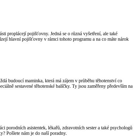
ásti proplácejí pojišťovny. Jedná se o různá vyšetření, ale také
ízejí hlavní pojišťovny v rámci tohoto programu a na co máte nárok
aždá budoucí maminka, která má zájem v průběhu těhotenství co
speciálně sestavené těhotenské balíčky. Ty jsou zaměřeny především na
i porodních asistentek, lékařů, zdravotních sester a také psychologů
ky? Pošlete nám je do naší poradny.