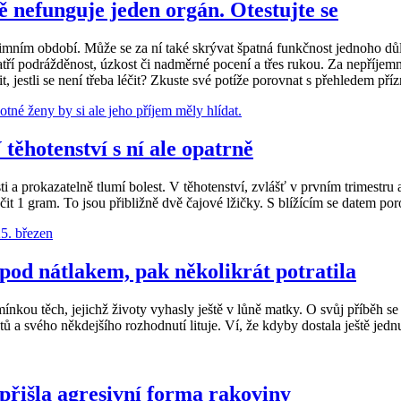
nefunguje jeden orgán. Otestujte se
mním období. Může se za ní také skrývat špatná funkčnost jednoho důl
atří podrážděnost, úzkost či nadměrné pocení a třes rukou. Za nepříje
t, jestli se není třeba léčit? Zkuste své potíže porovnat s přehledem pří
těhotenství s ní ale opatrně
 a prokazatelně tlumí bolest. V těhotenství, zvlášť v prvním trimestru a 
čit 1 gram. To jsou přibližně dvě čajové lžičky. S blížícím se datem po
pod nátlakem, pak několikrát potratila
nkou těch, jejichž životy vyhasly ještě v lůně matky. O svůj příběh se
tů a svého někdejšího rozhodnutí lituje. Ví, že kdyby dostala ještě jed
 přišla agresivní forma rakoviny