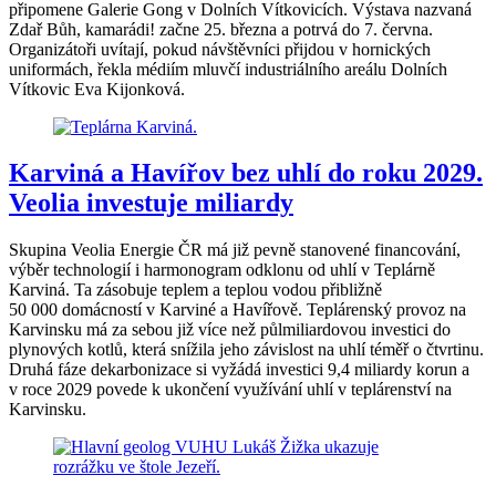
připomene Galerie Gong v Dolních Vítkovicích. Výstava nazvaná
Zdař Bůh, kamarádi! začne 25. března a potrvá do 7. června.
Organizátoři uvítají, pokud návštěvníci přijdou v hornických
uniformách, řekla médiím mluvčí industriálního areálu Dolních
Vítkovic Eva Kijonková.
Karviná a Havířov bez uhlí do roku 2029.
Veolia investuje miliardy
Skupina Veolia Energie ČR má již pevně stanovené financování,
výběr technologií i harmonogram odklonu od uhlí v Teplárně
Karviná. Ta zásobuje teplem a teplou vodou přibližně
50 000 domácností v Karviné a Havířově. Teplárenský provoz na
Karvinsku má za sebou již více než půlmiliardovou investici do
plynových kotlů, která snížila jeho závislost na uhlí téměř o čtvrtinu.
Druhá fáze dekarbonizace si vyžádá investici 9,4 miliardy korun a
v roce 2029 povede k ukončení využívání uhlí v teplárenství na
Karvinsku.