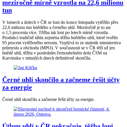
meziročně mírně vzrostla na 22,6 milionu
tun
V lomech a dolech v ČR se loni do konce listopadu vytěžilo přes
22,6 milionu tun hnědého a černého uhlí. Meziročně je to asi
o 1,5 procenta více. Těžba tak loni po letech mírně vzrostla.
Produkci tradičně táhla zejména těžba hnědého uhlí, které tvořilo
95 procent vytěženého nerostu. Vyplývá to ze statistik ministerstva
průmyslu a obchodu (MPO). V současnosti se v ČR těží už jen
hnědé uhlí, těžba v posledním černouhelném dolu ČSM na
Karvinsku v minulých dnech definitivně skončila.
Černé uhlí skončilo a začneme řešit účty
za energie
Černé uhlí skončilo a začneme řešit účty za energie.
Útlum uhlí v ČR pokračuje, těžba loni