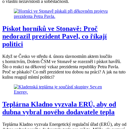
o vlastní nezávislosti a soběstačnosti.
Pískot horníků ve Stonavě: Proč
nedorazil prezident Pavel, co říkají
politici
Když se Česko ve středu 4. února slavnostním aktem loučilo
s hornictvím, Dolem ČSM ve Stonavě se rozezněl i pískot havířů.
Šlo o reakci na děkovný vzkaz prezidenta republiky Petra Pavla.
Proč se pískalo? Co měl prezident tou dobou na práci? A jak na tuto
kulisu reagují místní politici?
Teplárna Kladno vyzvala ERÚ, aby od
dubna vybral nového dodavatele tepla
Teplárna Kladno vyzvala Energetický regulační úřad (ERÚ), aby od