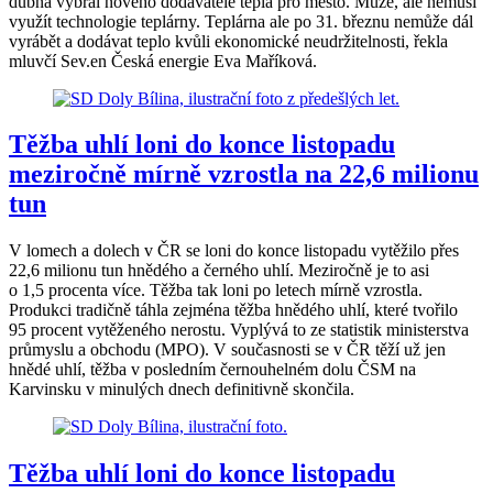
dubna vybral nového dodavatele tepla pro město. Může, ale nemusí
využít technologie teplárny. Teplárna ale po 31. březnu nemůže dál
vyrábět a dodávat teplo kvůli ekonomické neudržitelnosti, řekla
mluvčí Sev.en Česká energie Eva Maříková.
Těžba uhlí loni do konce listopadu
meziročně mírně vzrostla na 22,6 milionu
tun
V lomech a dolech v ČR se loni do konce listopadu vytěžilo přes
22,6 milionu tun hnědého a černého uhlí. Meziročně je to asi
o 1,5 procenta více. Těžba tak loni po letech mírně vzrostla.
Produkci tradičně táhla zejména těžba hnědého uhlí, které tvořilo
95 procent vytěženého nerostu. Vyplývá to ze statistik ministerstva
průmyslu a obchodu (MPO). V současnosti se v ČR těží už jen
hnědé uhlí, těžba v posledním černouhelném dolu ČSM na
Karvinsku v minulých dnech definitivně skončila.
Těžba uhlí loni do konce listopadu