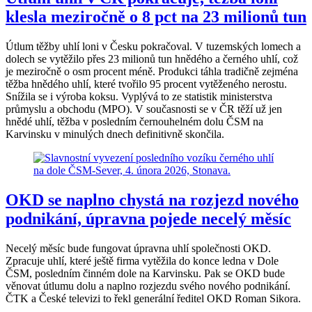
klesla meziročně o 8 pct na 23 milionů tun
Útlum těžby uhlí loni v Česku pokračoval. V tuzemských lomech a
dolech se vytěžilo přes 23 milionů tun hnědého a černého uhlí, což
je meziročně o osm procent méně. Produkci táhla tradičně zejména
těžba hnědého uhlí, které tvořilo 95 procent vytěženého nerostu.
Snížila se i výroba koksu. Vyplývá to ze statistik ministerstva
průmyslu a obchodu (MPO). V současnosti se v ČR těží už jen
hnědé uhlí, těžba v posledním černouhelném dolu ČSM na
Karvinsku v minulých dnech definitivně skončila.
OKD se naplno chystá na rozjezd nového
podnikání, úpravna pojede necelý měsíc
Necelý měsíc bude fungovat úpravna uhlí společnosti OKD.
Zpracuje uhlí, které ještě firma vytěžila do konce ledna v Dole
ČSM, posledním činném dole na Karvinsku. Pak se OKD bude
věnovat útlumu dolu a naplno rozjezdu svého nového podnikání.
ČTK a České televizi to řekl generální ředitel OKD Roman Sikora.