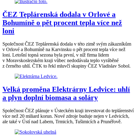
ČEZ Teplárenská dodala v Orlové a
Bohumíně o pět procent tepla více než
loni
Společnost ČEZ Teplárenská dodala v této zimě svým zákazníkům
v Orlové a Bohumíně na Karvinsku o pět procent tepla více než
loni. Letošní topná sezona byla první, v níž firma lidem
v Moravskoslezském kraji vůbec nedodávala teplo vyráběné
z černého uhlí. ČTK to řekl mluvčí skupiny ČEZ Vladislav Sobol.
Velká proměna Elektrárny Ledvice: uhlí
a plyn doplní biomasa a soláry
Společnost ČEZ plánuje v Ústeckém kraji investovat do teplárenství
více než 20 miliard korun. Nové zdroje buduje nejen v Ledvicích,
ale také v Ústí nad Labem, Trmicích, Tušimicích a Prunéřově.