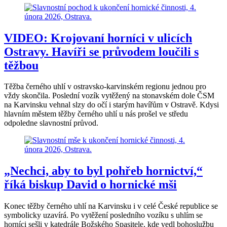
VIDEO: Krojovaní horníci v ulicích
Ostravy. Havíři se průvodem loučili s
těžbou
Těžba černého uhlí v ostravsko-karvinském regionu jednou pro
vždy skončila. Poslední vozík vytěžený na stonavském dole ČSM
na Karvinsku vehnal slzy do očí i starým havířům v Ostravě. Kdysi
hlavním městem těžby černého uhlí u nás prošel ve středu
odpoledne slavnostní průvod.
„Nechci, aby to byl pohřeb hornictví,“
říká biskup David o hornické mši
Konec těžby černého uhlí na Karvinsku i v celé České republice se
symbolicky uzavírá. Po vytěžení posledního vozíku s uhlím se
horníci sešli v katedrále Božského Spasitele, kde vedl bohoslužbu