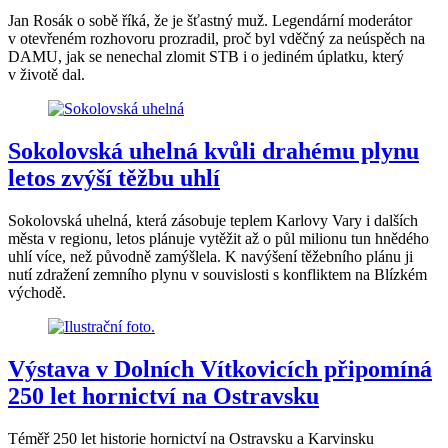
Jan Rosák o sobě říká, že je šťastný muž. Legendární moderátor
v otevřeném rozhovoru prozradil, proč byl vděčný za neúspěch na
DAMU, jak se nenechal zlomit STB i o jediném úplatku, který
v životě dal.
Sokolovská uhelná kvůli drahému plynu
letos zvýší těžbu uhlí
Sokolovská uhelná, která zásobuje teplem Karlovy Vary i dalších
města v regionu, letos plánuje vytěžit až o půl milionu tun hnědého
uhlí více, než původně zamýšlela. K navýšení těžebního plánu ji
nutí zdražení zemního plynu v souvislosti s konfliktem na Blízkém
východě.
Výstava v Dolních Vítkovicích připomíná
250 let hornictví na Ostravsku
Téměř 250 let historie hornictví na Ostravsku a Karvinsku