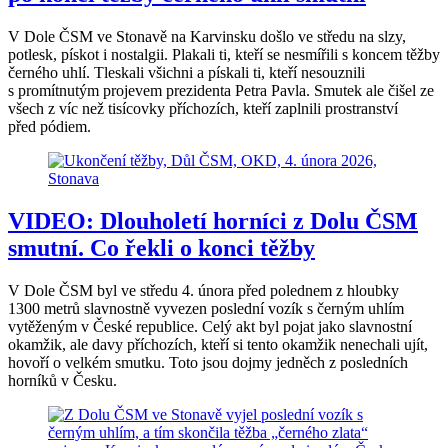
V Dole ČSM ve Stonavě na Karvinsku došlo ve středu na slzy,
potlesk, pískot i nostalgii. Plakali ti, kteří se nesmířili s koncem těžby
černého uhlí. Tleskali všichni a pískali ti, kteří nesouznili
s promítnutým projevem prezidenta Petra Pavla. Smutek ale čišel ze
všech z víc než tisícovky příchozích, kteří zaplnili prostranství
před pódiem.
VIDEO: Dlouholetí horníci z Dolu ČSM
smutní. Co řekli o konci těžby
V Dole ČSM byl ve středu 4. února před polednem z hloubky
1300 metrů slavnostně vyvezen poslední vozík s černým uhlím
vytěženým v České republice. Celý akt byl pojat jako slavnostní
okamžik, ale davy příchozích, kteří si tento okamžik nenechali ujít,
hovoří o velkém smutku. Toto jsou dojmy jedněch z posledních
horníků v Česku.