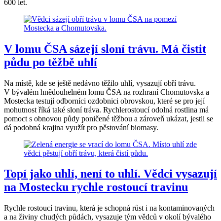
600 let.
V lomu ČSA sázejí sloní trávu. Má čistit
půdu po těžbě uhlí
Na místě, kde se ještě nedávno těžilo uhlí, vysazují obří trávu.
V bývalém hnědouhelném lomu ČSA na rozhraní Chomutovska a
Mostecka testují odborníci ozdobnici obrovskou, které se pro její
mohutnost říká také sloní tráva. Rychlerostoucí odolná rostlina má
pomoct s obnovou půdy poničené těžbou a zároveň ukázat, jestli se
dá podobná krajina využít pro pěstování biomasy.
Topí jako uhlí, není to uhlí. Vědci vysazují
na Mostecku rychle rostoucí travinu
Rychle rostoucí travinu, která je schopná růst i na kontaminovaných
a na živiny chudých půdách, vysazuje tým vědců v okolí bývalého