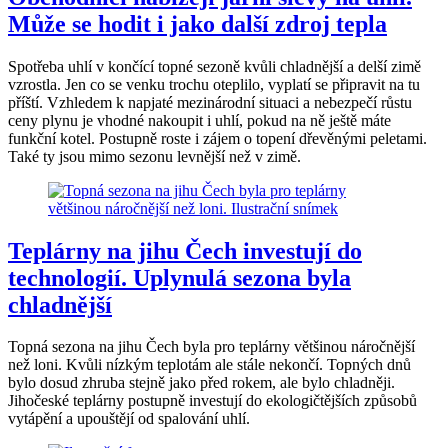
Může se hodit i jako další zdroj tepla
Spotřeba uhlí v končící topné sezoně kvůli chladnější a delší zimě
vzrostla. Jen co se venku trochu oteplilo, vyplatí se připravit na tu
příští. Vzhledem k napjaté mezinárodní situaci a nebezpečí růstu
ceny plynu je vhodné nakoupit i uhlí, pokud na ně ještě máte
funkční kotel. Postupně roste i zájem o topení dřevěnými peletami.
Také ty jsou mimo sezonu levnější než v zimě.
Teplárny na jihu Čech investují do
technologií. Uplynulá sezona byla
chladnější
Topná sezona na jihu Čech byla pro teplárny většinou náročnější
než loni. Kvůli nízkým teplotám ale stále nekončí. Topných dnů
bylo dosud zhruba stejně jako před rokem, ale bylo chladněji.
Jihočeské teplárny postupně investují do ekologičtějších způsobů
vytápění a upouštějí od spalování uhlí.