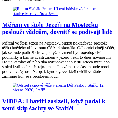
Měření ve štole Jezeří na Mostecku
poslouží vědcům, dovnitř se podívají lidé
Měření ve štole Jezeří na Mostecku budou pokračovat, přestože
těžba hnědého uhlí v lomu ČSA už skončila. Odborníci chtějí vědět,
jak se bude podloží chovat, když se změní hydrogeologické
podmínky a lom se zčásti změní v jezero, řekli to dnes novinářům.
Do unikátního důlního díla vybudovaného v 80. letech minulého
století kvůli ochraně stejnojmenného zámku se časem bude moci
podívat veřejnost. Naopak kynologové, kteří cvičili ve štole
záchranu lidí, se s prostorem loučí.
VIDEA: I havíři zaslzeli, když padal k
zemi skip šachty ve Staříči