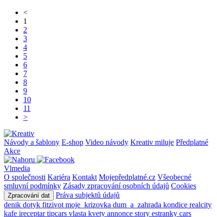
<
1
2
3
4
5
6
7
8
9
10
11
>
Návody a šablony
E-shop
Video návody
Kreativ miluje
Předplatné
Akce
Vlmedia
O společnosti
Kariéra
Kontakt
Mojepředplatné.cz
Všeobecné
smluvní podmínky
Zásady zpracování osobních údajů
Cookies
Práva subjektů údajů
Zpracování dat
denik
dotyk
fitzivot
moje_krizovka
dum_a_zahrada
kondice
realcity
kafe
ireceptar
tipcars
vlasta
kvety
annonce
story
estranky
cars