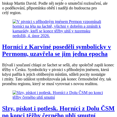
biskup Martin David. Podle něj nejde o smuteční rozloučení, ale
o poděkování, připomínku obětí i naději do budoucna pro
celý region.
Horníci z Karviné poseděli symbolicky v
Permonu, uzavřela se jim jedna epocha
Bývalí i současní chlapi ze šachet se sešli, aby společně zapili konec
těžby v Česku. Symbolicky v pivnici s příhodným jménem, která
kdysi patřila k jejich oblíbeným místům, sdíleli pocity nostalgie
i ztráty. Tato událost symbolizovala jak konec černouhelné éry, tak
proměnu regionu, který se musí vyrovnat s novou realitou.
Slzy, pískot i potlesk. Horníci z Dolu ČSM
po konci těžby černého uhlí smutní