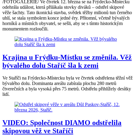
/FOTOGALERIE/ Ve čtvrtek 12. března se na Frýdecko-Místecku
odehrála událost, která přilákala stovky diváků – odstřel skipové
věže šachty. Tato ikonická stavba, svědek těžby milionů tun černého
uhlí, se stala symbolem konce jedné éry. Přítomní, včetně bývalých
horníků a místních obyvatel, se sešli, aby se s tímto historickým
monumentem rozloučili.
Krajina u Frýdku-Místku se změnila. Věž
bývalého dolu Staříč šla k zemi
Ve Staříči na Frýdecko-Místecku byla ve čtvrtek odstřelena těžní věž
bývalého dolu. Dominanta areálu zabírala plochu 280 metrů
čtverečních a byla vysoká přes 75 metrů. Odstřelu přihlížely desítky
lidí.
VIDEO: Společnost DIAMO odstřelila
skipovou věž ve Staříči