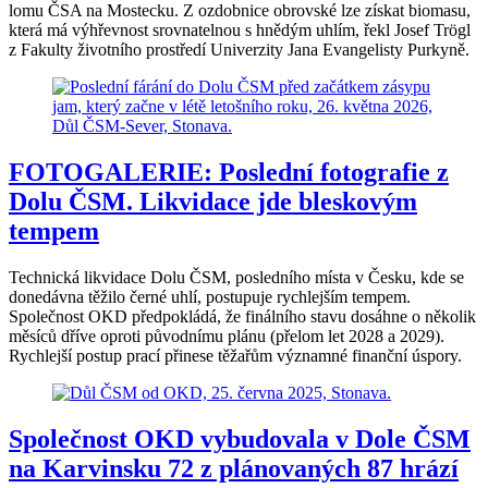
lomu ČSA na Mostecku. Z ozdobnice obrovské lze získat biomasu,
která má výhřevnost srovnatelnou s hnědým uhlím, řekl Josef Trögl
z Fakulty životního prostředí Univerzity Jana Evangelisty Purkyně.
FOTOGALERIE: Poslední fotografie z
Dolu ČSM. Likvidace jde bleskovým
tempem
Technická likvidace Dolu ČSM, posledního místa v Česku, kde se
donedávna těžilo černé uhlí, postupuje rychlejším tempem.
Společnost OKD předpokládá, že finálního stavu dosáhne o několik
měsíců dříve oproti původnímu plánu (přelom let 2028 a 2029).
Rychlejší postup prací přinese těžařům významné finanční úspory.
Společnost OKD vybudovala v Dole ČSM
na Karvinsku 72 z plánovaných 87 hrází