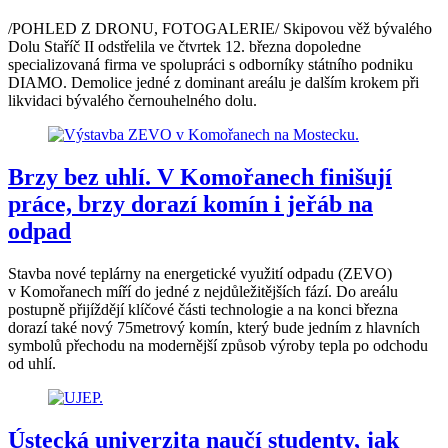
/POHLED Z DRONU, FOTOGALERIE/ Skipovou věž bývalého
Dolu Staříč II odstřelila ve čtvrtek 12. března dopoledne
specializovaná firma ve spolupráci s odborníky státního podniku
DIAMO. Demolice jedné z dominant areálu je dalším krokem při
likvidaci bývalého černouhelného dolu.
Brzy bez uhlí. V Komořanech finišují
práce, brzy dorazí komín i jeřáb na
odpad
Stavba nové teplárny na energetické využití odpadu (ZEVO)
v Komořanech míří do jedné z nejdůležitějších fází. Do areálu
postupně přijíždějí klíčové části technologie a na konci března
dorazí také nový 75metrový komín, který bude jedním z hlavních
symbolů přechodu na modernější způsob výroby tepla po odchodu
od uhlí.
Ústecká univerzita naučí studenty, jak