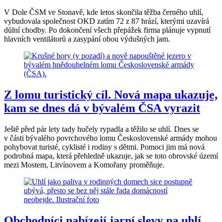
V Dole ČSM ve Stonavě, kde letos skončila těžba černého uhlí,
vybudovala společnost OKD zatím 72 z 87 hrází, kterými uzavírá
důlní chodby. Po dokončení všech přepážek firma plánuje vypnutí
hlavních ventilátorů a zasypání obou výdušných jam.
Z lomu turistický cíl. Nová mapa ukazuje,
kam se dnes dá v bývalém ČSA vyrazit
Ještě před pár lety tady hučely rypadla a těžilo se uhlí. Dnes se
v části bývalého povrchového lomu Československé armády mohou
pohybovat turisté, cyklisté i rodiny s dětmi. Pomoci jim má nová
podrobná mapa, která přehledně ukazuje, jak se toto obrovské území
mezi Mostem, Litvínovem a Komořany proměňuje.
Obchodníci nabízejí jarní slevy na uhlí.