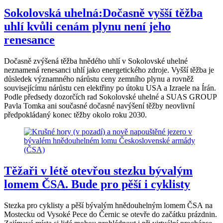
Sokolovská uhelná:Dočasně vyšší těžba
uhlí kvůli cenám plynu není jeho
renesance
Dočasně zvýšená těžba hnědého uhlí v Sokolovské uhelné
neznamená renesanci uhlí jako energetického zdroje. Vyšší těžba je
důsledek významného nárůstu ceny zemního plynu a rovněž
souvisejícímu nárůstu cen elektřiny po útoku USA a Izraele na Írán.
Podle předsedy dozorčích rad Sokolovské uhelné a SUAS GROUP
Pavla Tomka ani současné dočasné navýšení těžby neovlivní
předpokládaný konec těžby okolo roku 2030.
Těžaři v létě otevřou stezku bývalým
lomem ČSA. Bude pro pěší i cyklisty
Stezka pro cyklisty a pěší bývalým hnědouhelným lomem ČSA na
Mostecku od Vysoké Pece do Černic se otevře do začátku prázdnin.