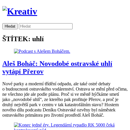
ŠTÍTEK: uhlí
Aleš Boháč: Novodobé ostravské uhlí
vytápí Přerov
Nové parky a moderní třídění odpadu, ale také ostré debaty
o budoucnosti ostravského vodárenství. Ostrava se mění před očima,
ne všechno jde ale podle plánu. Proč si ve městě hýčkáme smetí
jako „novodobé uhlí“, ze kterého pak profituje Přerov, a proč je
druhý největší park v centru v tak katastrofálním stavu? Hostem
nového dílu podcastu Deníku Ostravské ozvěny byl náměstek
ostravského primátora pro životní prostředí Aleš Boháč.