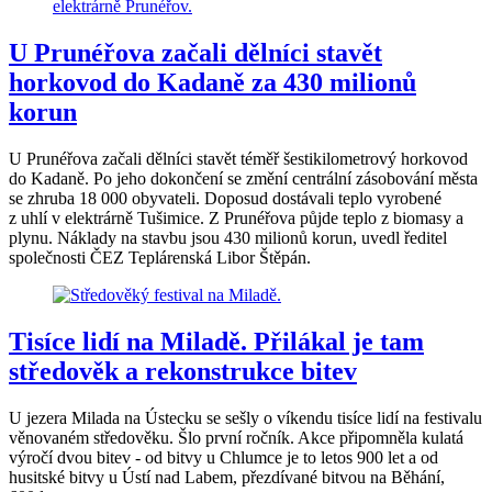
U Prunéřova začali dělníci stavět
horkovod do Kadaně za 430 milionů
korun
U Prunéřova začali dělníci stavět téměř šestikilometrový horkovod
do Kadaně. Po jeho dokončení se změní centrální zásobování města
se zhruba 18 000 obyvateli. Doposud dostávali teplo vyrobené
z uhlí v elektrárně Tušimice. Z Prunéřova půjde teplo z biomasy a
plynu. Náklady na stavbu jsou 430 milionů korun, uvedl ředitel
společnosti ČEZ Teplárenská Libor Štěpán.
Tisíce lidí na Miladě. Přilákal je tam
středověk a rekonstrukce bitev
U jezera Milada na Ústecku se sešly o víkendu tisíce lidí na festivalu
věnovaném středověku. Šlo první ročník. Akce připomněla kulatá
výročí dvou bitev - od bitvy u Chlumce je to letos 900 let a od
husitské bitvy u Ústí nad Labem, přezdívané bitvou na Běhání,