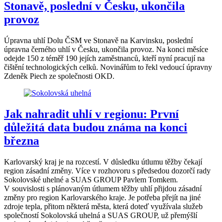
Stonavě, poslední v Česku, ukončila
provoz
Úpravna uhlí Dolu ČSM ve Stonavě na Karvinsku, poslední
úpravna černého uhlí v Česku, ukončila provoz. Na konci měsíce
odejde 150 z téměř 190 jejích zaměstnanců, kteří nyní pracují na
čištění technologických celků. Novinářům to řekl vedoucí úpravny
Zdeněk Piech ze společnosti OKD.
Jak nahradit uhlí v regionu: První
důležitá data budou známa na konci
března
Karlovarský kraj je na rozcestí. V důsledku útlumu těžby čekají
region zásadní změny. Více v rozhovoru s předsedou dozorčí rady
Sokolovské uhelné a SUAS GROUP Pavlem Tomkem.
V souvislosti s plánovaným útlumem těžby uhlí přijdou zásadní
změny pro region Karlovarského kraje. Je potřeba přejít na jiné
zdroje tepla, přitom některá města, která doteď využívala služeb
společností Sokolovská uhelná a SUAS GROUP, už přemýšlí