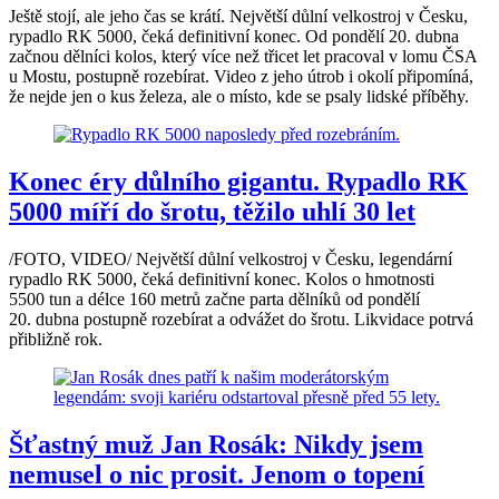
Ještě stojí, ale jeho čas se krátí. Největší důlní velkostroj v Česku,
rypadlo RK 5000, čeká definitivní konec. Od pondělí 20. dubna
začnou dělníci kolos, který více než třicet let pracoval v lomu ČSA
u Mostu, postupně rozebírat. Video z jeho útrob i okolí připomíná,
že nejde jen o kus železa, ale o místo, kde se psaly lidské příběhy.
Konec éry důlního gigantu. Rypadlo RK
5000 míří do šrotu, těžilo uhlí 30 let
/FOTO, VIDEO/ Největší důlní velkostroj v Česku, legendární
rypadlo RK 5000, čeká definitivní konec. Kolos o hmotnosti
5500 tun a délce 160 metrů začne parta dělníků od pondělí
20. dubna postupně rozebírat a odvážet do šrotu. Likvidace potrvá
přibližně rok.
Šťastný muž Jan Rosák: Nikdy jsem
nemusel o nic prosit. Jenom o topení