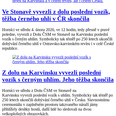
Ve Stonavě vyvezli z dolu poslední vozík,
těžba černého uhlí v ČR skončila
Horníci ve středu 4. února 2026, ve 12 hodin, tedy přesně v pravé
poledne, vyvezli z Dolu ČSM ve Stonavě na Karvinsku poslední
vozík s černým uhlím. Symbolicky tak téměř po 250 letech ukončili
dobývání černého uhlí v Ostravsko-karvinském revíru i v celé České
republice.
Z dolu na Karvinsku vyvezli poslední
vozík s černým uhlím. Jeho těžba skončila
Horníci ve středu z Dolu ČSM ve Stonavě na
Karvinsku vyvezli poslední vozík s uhlím. Symbolicky tak téměř po
250 letech ukončili dobývání černého uhlí v Česku. Slavnostnímu
ceremoniálu v zaplněném prostoru takzvaného náraží jámy
přihlížely desítky hostů, další lidé ho sledovali na dvou
velkoplošných obrazovkách.