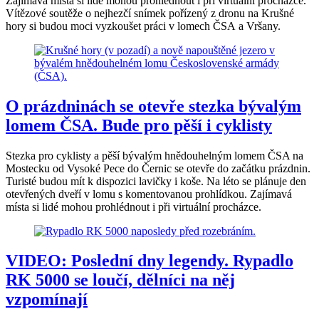
Zajímavá místa si lidé mohou prohlédnout i při virtuální procházce.
Vítězové soutěže o nejhezčí snímek pořízený z dronu na Krušné
hory si budou moci vyzkoušet práci v lomech ČSA a Vršany.
O prázdninách se otevře stezka bývalým
lomem ČSA. Bude pro pěší i cyklisty
Stezka pro cyklisty a pěší bývalým hnědouhelným lomem ČSA na
Mostecku od Vysoké Pece do Černic se otevře do začátku prázdnin.
Turisté budou mít k dispozici lavičky i koše. Na léto se plánuje den
otevřených dveří v lomu s komentovanou prohlídkou. Zajímavá
místa si lidé mohou prohlédnout i při virtuální procházce.
VIDEO: Poslední dny legendy. Rypadlo
RK 5000 se loučí, dělníci na něj
vzpomínají