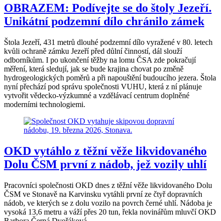
OBRAZEM: Podívejte se do štoly Jezeří.
Unikátní podzemní dílo chránilo zámek
Štola Jezeří, 431 metrů dlouhé podzemní dílo vyražené v 80. letech
kvůli ochraně zámku Jezeří před důlní činností, dál slouží
odborníkům. I po ukončení těžby na lomu ČSA zde pokračují
měření, která sledují, jak se bude krajina chovat po změně
hydrogeologických poměrů a při napouštění budoucího jezera. Štola
nyní přechází pod správu společnosti VUHU, která z ní plánuje
vytvořit vědecko‑výzkumné a vzdělávací centrum doplněné
moderními technologiemi.
OKD vytáhlo z těžní věže likvidovaného
Dolu ČSM první z nádob, jež vozily uhlí
Pracovníci společnosti OKD dnes z těžní věže likvidovaného Dolu
ČSM ve Stonavě na Karvinsku vytáhli první ze čtyř dopravních
nádob, ve kterých se z dolu vozilo na povrch černé uhlí. Nádoba je
vysoká 13,6 metru a váží přes 20 tun, řekla novinářům mluvčí OKD
Barbora Černá Dvořáková.