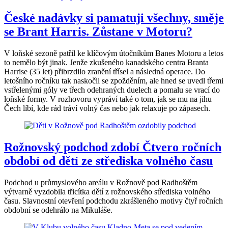
České nadávky si pamatuji všechny, směje
se Brant Harris. Zůstane v Motoru?
V loňské sezoně patřil ke klíčovým útočníkům Banes Motoru a letos
to nemělo být jinak. Jenže zkušeného kanadského centra Branta
Harrise (35 let) přibrzdilo zranění třísel a následná operace. Do
letošního ročníku tak naskočil se zpožděním, ale hned se uvedl třemi
vstřelenými góly ve třech odehraných duelech a pomalu se vrací do
loňské formy. V rozhovoru vypráví také o tom, jak se mu na jihu
Čech líbí, kde rád tráví volný čas nebo jak relaxuje po zápasech.
Rožnovský podchod zdobí Čtvero ročních
období od dětí ze střediska volného času
Podchod u průmyslového areálu v Rožnově pod Radhoštěm
výtvarně vyzdobila třicítka dětí z rožnovského střediska volného
času. Slavnostní otevření podchodu zkrášleného motivy čtyř ročních
obdobní se odehrálo na Mikuláše.