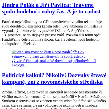
Jindra Polák a Jiří Pavlica: Trávíme
spolu hudební i volný čas. A je to radost
Patnácti největšími hity na CD a vinylovém dvojalbu rekapituluje
svou desetiletou existenci kapela Jelen. Své jubileum loni oslavila
vyprodaným koncertem v pražské O2 areně. A příští rok,
13. prosince, se do stejných prostor vrátí. Pozvala si k tomu opět
Hradišťan v čele s Jiřím Pavlicou, který s Jelenem pojí hudební
spolupráce i přátelství.
Politický kalkul? Nikoliv! Dozvuky štvavé
kampaně, zní z novoměstského střediska
Změna je život, ale zároveň se častokrát neobejde bez menšího či
většího rozbouření emocí. O tom se přesvědčili v Novém Městě pod
Smrkem v souvislosti se změnou vedení místního Střediska volného
času, které se zaměřuje na volnočasové aktivity dětí a mládeže,