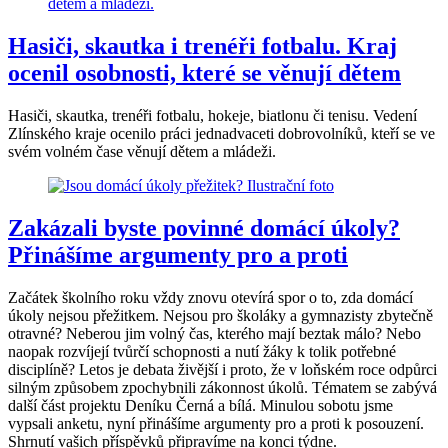
Hasiči, skautka i trenéři fotbalu. Kraj
ocenil osobnosti, které se věnují dětem
Hasiči, skautka, trenéři fotbalu, hokeje, biatlonu či tenisu. Vedení
Zlínského kraje ocenilo práci jednadvaceti dobrovolníků, kteří se ve
svém volném čase věnují dětem a mládeži.
Zakázali byste povinné domácí úkoly?
Přinášíme argumenty pro a proti
Začátek školního roku vždy znovu otevírá spor o to, zda domácí
úkoly nejsou přežitkem. Nejsou pro školáky a gymnazisty zbytečně
otravné? Neberou jim volný čas, kterého mají beztak málo? Nebo
naopak rozvíjejí tvůrčí schopnosti a nutí žáky k tolik potřebné
disciplíně? Letos je debata živější i proto, že v loňském roce odpůrci
silným způsobem zpochybnili zákonnost úkolů. Tématem se zabývá
další část projektu Deníku Černá a bílá. Minulou sobotu jsme
vypsali anketu, nyní přinášíme argumenty pro a proti k posouzení.
Shrnutí vašich příspěvků připravíme na konci týdne.