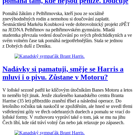
pomáhá tam, kde nejsou peníze. Doučuje
Pomáhá žákům z Pelhřimovska, kteří jsou ze sociálně
znevýhodněných rodin a nemohou si doučování zaplatit.
Šestnáctiletá Markéta Koubková vede dobrovolnický projekt zPĚT
na JEDNA Pelhřimov na pelhřimovském gymnáziu. Mladá
studentka převzala vedení doučování po svých předchůdkyních a ve
svém volném čase tak pomáhá nejpotřebnějším. Stala se jednou
z Dobrých duší z Deníku.
Nadávky si pamatuji, směje se Harris a
mluví i o pivu. Zůstane v Motoru?
V loňské sezoně patřil ke klíčovým útočníkům Banes Motoru a letos
to nemělo být jinak. Jenže zkušeného kanadského centra Branta
Harrise (35 let) přibrzdilo zranění třísel a následná operace. Do
letošního ročníku tak naskočil se zpožděním, ale hned se uvedl třemi
vstřelenými góly ve třech odehraných duelech a pomalu se vrací do
loňské formy. V rozhovoru vypráví také o tom, jak se mu na jihu
Čech líbí, kde rád tráví volný čas nebo jak relaxuje po zápasech.