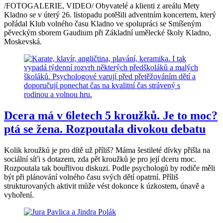
/FOTOGALERIE, VIDEO/ Obyvatelé a klienti z areálu Mety
Kladno se v úterý 26. listopadu potěšili adventním koncertem, který
pořádal Klub volného času Kladno ve spolupráci se Smíšeným
pěveckým sborem Gaudium při Základní umělecké školy Kladno,
Moskevská.
Dcera má v 6letech 5 kroužků. Je to moc?
ptá se žena. Rozpoutala divokou debatu
Kolik kroužků je pro dítě už příliš? Máma šestileté dívky přišla na
sociální síťi s dotazem, zda pět kroužků je pro její dceru moc.
Rozpoutala tak bouřlivou diskuzi. Podle psychologů by rodiče měli
být při plánování volného času svých dětí opatrní. Příliš
strukturovaných aktivit může vést dokonce k úzkostem, únavě a
vyhoření.