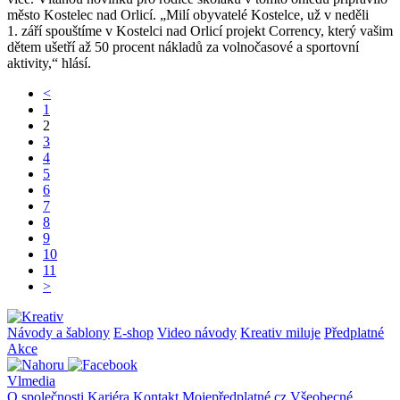
město Kostelec nad Orlicí. „Milí obyvatelé Kostelce, už v neděli
1. září spouštíme v Kostelci nad Orlicí projekt Corrency, který vašim
dětem ušetří až 50 procent nákladů za volnočasové a sportovní
aktivity,“ hlásí.
<
1
2
3
4
5
6
7
8
9
10
11
>
Návody a šablony
E-shop
Video návody
Kreativ miluje
Předplatné
Akce
Vlmedia
O společnosti
Kariéra
Kontakt
Mojepředplatné.cz
Všeobecné