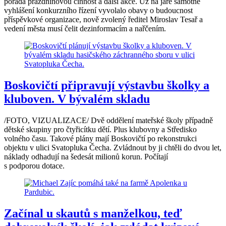
pořádá prázdninovou činnost a další akce. Už na jaře samotné
vyhlášení konkurzního řízení vyvolalo obavy o budoucnost
příspěvkové organizace, nově zvolený ředitel Miroslav Tesař a
vedení města musí čelit dezinformacím a nařčením.
Boskovičtí připravují výstavbu školky a
kluboven. V bývalém skladu
/FOTO, VIZUALIZACE/ Dvě oddělení mateřské školy případně
dětské skupiny pro čtyřicítku dětí. Plus klubovny a Středisko
volného času. Takové plány mají Boskovičtí po rekonstrukci
objektu v ulici Svatopluka Čecha. Zvládnout by ji chtěli do dvou let,
náklady odhadují na šedesát milionů korun. Počítají
s podporou dotace.
Začínal u skautů s manželkou, teď