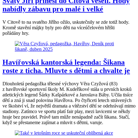
Svatý Jiří přinesl do Citova veselí. Hody
nabídly zábavu pro malé i velké
V Citově to na svatého Jiřího ožilo, uskutečnily se zde totiž hody.
Kromě stavění májky byly pro děti na víceúčelovém hřišti
pořádány hry.
Havířovská kantorská legenda: Šikana
roste z ticha. Mluvte s dětmi a chvalte je
Dlouholetá pedagožka tělesné výchovy Věra Czyžová (83)
z havířovské sportovní školy M. Kudeříkové stála u prvních kroků
atletických legend Šárky Kašpárkové a Jaroslava Báby. Učila tisíce
dětí a zná ji snad polovina Havířova. Po čtyřiceti letech strávených
ve školství ví, že největší dramata a vítězství dětí se odehrávají mimo
stadiony. Zatímco ve sportu platí fair play, mezi lavicemi se někdy
hraje bez pravidel. Právě tam může nenápadně začít šikana. Stačí,
když se přestaneme zajímat a mluvit s dětmi, varuje.