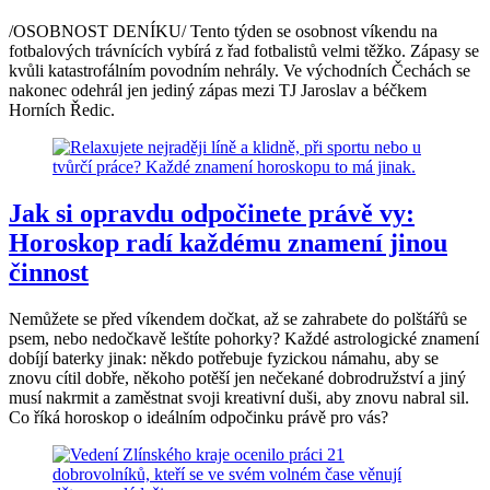
/OSOBNOST DENÍKU/ Tento týden se osobnost víkendu na
fotbalových trávnících vybírá z řad fotbalistů velmi těžko. Zápasy se
kvůli katastrofálním povodním nehrály. Ve východních Čechách se
nakonec odehrál jen jediný zápas mezi TJ Jaroslav a béčkem
Horních Ředic.
Jak si opravdu odpočinete právě vy:
Horoskop radí každému znamení jinou
činnost
Nemůžete se před víkendem dočkat, až se zahrabete do polštářů se
psem, nebo nedočkavě leštíte pohorky? Každé astrologické znamení
dobíjí baterky jinak: někdo potřebuje fyzickou námahu, aby se
znovu cítil dobře, někoho potěší jen nečekané dobrodružství a jiný
musí nakrmit a zaměstnat svoji kreativní duši, aby znovu nabral sil.
Co říká horoskop o ideálním odpočinku právě pro vás?