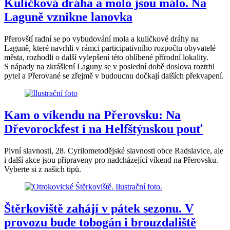
Kuličková dráha a molo jsou málo. Na
Laguně vznikne lanovka
Přerovští radní se po vybudování mola a kuličkové dráhy na
Laguně, které navrhli v rámci participativního rozpočtu obyvatelé
města, rozhodli o další vylepšení této oblíbené přírodní lokality.
S nápady na zkrášlení Laguny se v poslední době doslova roztrhl
pytel a Přerované se zřejmě v budoucnu dočkají dalších překvapení.
Kam o víkendu na Přerovsku: Na
Dřevorockfest i na Helfštýnskou pouť
Pivní slavnosti, 28. Cyrilometodějské slavnosti obce Radslavice, ale
i další akce jsou připraveny pro nadcházející víkend na Přerovsku.
Vyberte si z našich tipů.
Štěrkoviště zahájí v pátek sezonu. V
provozu bude tobogán i brouzdaliště