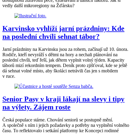
dostupnosti zdravotní péče, vzdělávání a dalších faktorů. Jak si
vedly další mikroregiony na Žďársku?
Karvinsko vyhlíží jarní prázdniny: Kde
na poslední chvíli sehnat tábor?
Jarní prázdniny na Karvinsku jsou za rohem, začínají už 10. února.
Rodiče, kteří nevyráží s dětmi na hory a nechali plánování na
poslední chvíli, teď řeší, jak dětem vyplnit volný týden. Kapacity
táborů mizí rekordním tempem. Deník proto zjišťoval, kde se ještě
dá sehnat volné místo, aby školáci netrávili čas jen s mobilem
v ruce.
Senior Pasy v kraji lákají na slevy i tipy
na výlety. Zájem roste
Česká populace stárne. Chování seniorů se postupně mění.
A společně s ním i jejich požadavky a potřeby na vyplnění volného
času. To reflektovalo i setkání platformy ke Koncepci rodinné