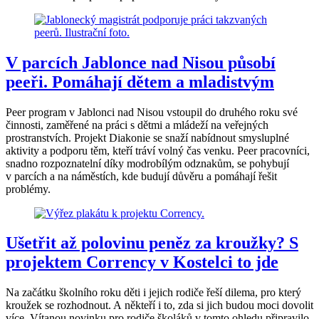
V parcích Jablonce nad Nisou působí
peeři. Pomáhají dětem a mladistvým
Peer program v Jablonci nad Nisou vstoupil do druhého roku své
činnosti, zaměřené na práci s dětmi a mládeží na veřejných
prostranstvích. Projekt Diakonie se snaží nabídnout smysluplné
aktivity a podporu těm, kteří tráví volný čas venku. Peer pracovníci,
snadno rozpoznatelní díky modrobílým odznakům, se pohybují
v parcích a na náměstích, kde budují důvěru a pomáhají řešit
problémy.
Ušetřit až polovinu peněz za kroužky? S
projektem Corrency v Kostelci to jde
Na začátku školního roku děti i jejich rodiče řeší dilema, pro který
kroužek se rozhodnout. A někteří i to, zda si jich budou moci dovolit
více. Vítanou novinku pro rodiče školáků v tomto ohledu připravilo