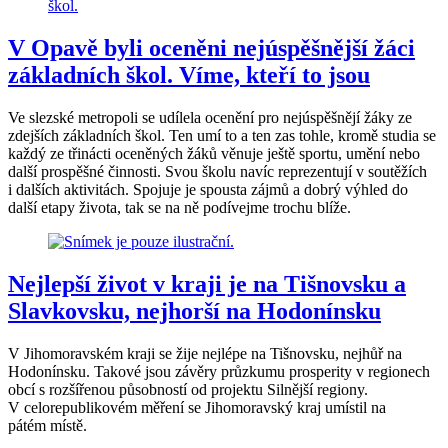
V Opavě byli oceněni nejúspěšnější žáci
základních škol. Víme, kteří to jsou
Ve slezské metropoli se udílela ocenění pro nejúspěšnějí žáky ze
zdejších základních škol. Ten umí to a ten zas tohle, kromě studia se
každý ze třinácti oceněných žáků věnuje ještě sportu, umění nebo
další prospěšné činnosti. Svou školu navíc reprezentují v soutěžích
i dalších aktivitách. Spojuje je spousta zájmů a dobrý výhled do
další etapy života, tak se na ně podívejme trochu blíže.
Nejlepší život v kraji je na Tišnovsku a
Slavkovsku, nejhorší na Hodonínsku
V Jihomoravském kraji se žije nejlépe na Tišnovsku, nejhůř na
Hodonínsku. Takové jsou závěry průzkumu prosperity v regionech
obcí s rozšířenou působností od projektu Silnější regiony.
V celorepublikovém měření se Jihomoravský kraj umístil na
pátém místě.