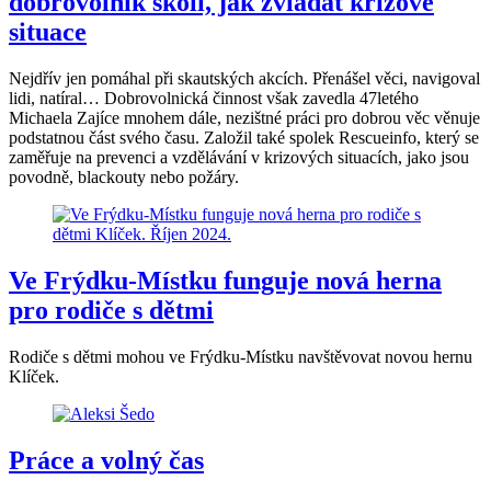
dobrovolník školí, jak zvládat krizové
situace
Nejdřív jen pomáhal při skautských akcích. Přenášel věci, navigoval
lidi, natíral… Dobrovolnická činnost však zavedla 47letého
Michaela Zajíce mnohem dále, nezištné práci pro dobrou věc věnuje
podstatnou část svého času. Založil také spolek Rescueinfo, který se
zaměřuje na prevenci a vzdělávání v krizových situacích, jako jsou
povodně, blackouty nebo požáry.
Ve Frýdku-Místku funguje nová herna
pro rodiče s dětmi
Rodiče s dětmi mohou ve Frýdku-Místku navštěvovat novou hernu
Klíček.
Práce a volný čas