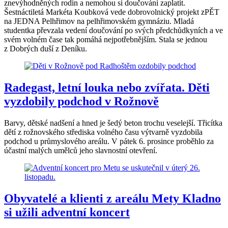
znevýhodněných rodin a nemohou si doučování zaplatit.
Šestnáctiletá Markéta Koubková vede dobrovolnický projekt zPĚT
na JEDNA Pelhřimov na pelhřimovském gymnáziu. Mladá
studentka převzala vedení doučování po svých předchůdkyních a ve
svém volném čase tak pomáhá nejpotřebnějším. Stala se jednou
z Dobrých duší z Deníku.
Radegast, letní louka nebo zvířata. Děti
vyzdobily podchod v Rožnově
Barvy, dětské nadšení a hned je šedý beton trochu veselejší. Třicítka
dětí z rožnovského střediska volného času výtvarně vyzdobila
podchod u průmyslového areálu. V pátek 6. prosince proběhlo za
účastní malých umělců jeho slavnostní otevření.
Obyvatelé a klienti z areálu Mety Kladno
si užili adventní koncert