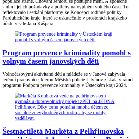
populace stárne. Chování seniorů se postupně mění. A společně
s ním i jejich požadavky a potřeby na vyplnění volného času. To
reflektovalo i setkání platformy ke Koncepci rodinné politiky
Pardubického kraje, které se uskutečnilo v prostorách krajského
úřadu v sále Jana Kašpara.
Program prevence kriminality pomohl s
volným časem janovských dětí
Volnočasovými aktivitami dětí a mládeže se v Janově zabývala
terénní pracovnice, kterou Městská policie Litvínov získala v rámci
programu Podpora prevence kriminality v Ústeckém kraji 2024.
Šestnáctiletá Markéta z Pelhřimovska