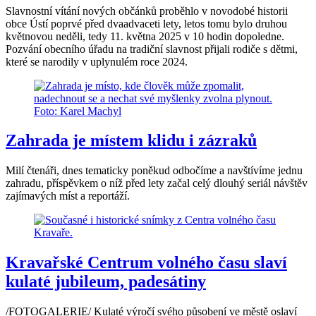
Slavnostní vítání nových občánků proběhlo v novodobé historii
obce Ústí poprvé před dvaadvaceti lety, letos tomu bylo druhou
květnovou neděli, tedy 11. května 2025 v 10 hodin dopoledne.
Pozvání obecního úřadu na tradiční slavnost přijali rodiče s dětmi,
které se narodily v uplynulém roce 2024.
Zahrada je místem klidu i zázraků
Milí čtenáři, dnes tematicky poněkud odbočíme a navštívíme jednu
zahradu, příspěvkem o níž před lety začal celý dlouhý seriál návštěv
zajímavých míst a reportáží.
Kravařské Centrum volného času slaví
kulaté jubileum, padesátiny
/FOTOGALERIE/ Kulaté výročí svého působení ve městě oslaví