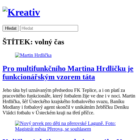
ŠTÍTEK: volný čas
Pro multifunkčního Martina Hrdličku je
funkcionářským vzorem táta
Jeho táta byl uznávaným předsedou FK Teplice, a i on platí za
pracovitého funkcionáře, který fotbalem žije ve dne i v noci. Martin
Hrdlička, šéf Ústeckého krajského fotbalového svazu, Baníku
Modlany i fotbalový agent skončil v unikátním žebříčku Deníku
Vládci fotbalu v Ústeckém kraji na třetí příčce.