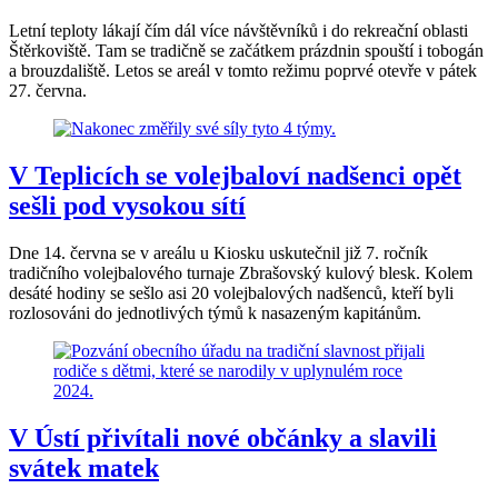
Letní teploty lákají čím dál více návštěvníků i do rekreační oblasti
Štěrkoviště. Tam se tradičně se začátkem prázdnin spouští i tobogán
a brouzdaliště. Letos se areál v tomto režimu poprvé otevře v pátek
27. června.
V Teplicích se volejbaloví nadšenci opět
sešli pod vysokou sítí
Dne 14. června se v areálu u Kiosku uskutečnil již 7. ročník
tradičního volejbalového turnaje Zbrašovský kulový blesk. Kolem
desáté hodiny se sešlo asi 20 volejbalových nadšenců, kteří byli
rozlosováni do jednotlivých týmů k nasazeným kapitánům.
V Ústí přivítali nové občánky a slavili
svátek matek