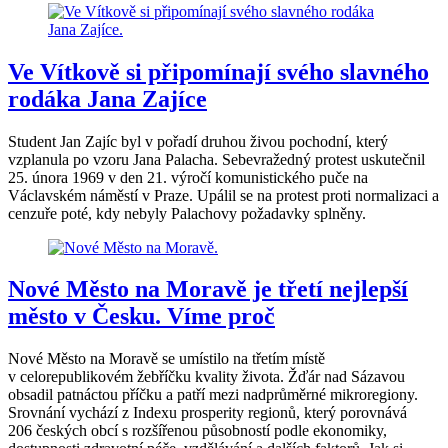
Ve Vítkově si připomínají svého slavného
rodáka Jana Zajíce
Student Jan Zajíc byl v pořadí druhou živou pochodní, který
vzplanula po vzoru Jana Palacha. Sebevražedný protest uskutečnil
25. února 1969 v den 21. výročí komunistického puče na
Václavském náměstí v Praze. Upálil se na protest proti normalizaci a
cenzuře poté, kdy nebyly Palachovy požadavky splněny.
Nové Město na Moravě je třetí nejlepší
město v Česku. Víme proč
Nové Město na Moravě se umístilo na třetím místě
v celorepublikovém žebříčku kvality života. Žďár nad Sázavou
obsadil patnáctou příčku a patří mezi nadprůměrné mikroregiony.
Srovnání vychází z Indexu prosperity regionů, který porovnává
206 českých obcí s rozšířenou působností podle ekonomiky,