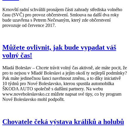
Krnovští radní schválili pronájem části zahrady střediska volného
času (SVČ) pro provoz občerstvení. Smlouva na další dva roky
bude uzavřena s Petrem Nečesaným, který zde občerstvení
provozuje od července 2017.
Můžete ovlivnit, jak bude vypadat váš
volný čas!
Mladá Boleslav – Chcete trávit volný čas aktivně, ale máte pocit, že
pro to nejsou v Mladé Boleslavi a jejím okolí ty nejlepší podmínky?
Pak máte jedinečnou šanci navrhnout změnu, a to díky iniciativě
10 týdnů pro Nové Boleslavsko, kterou spustila automobilka
ŠKODA AUTO společně s dalšími partnery. Na webu
www.noveboleslavsko.cz můžete napsat své tipy, co by program
Nové Boleslavsko mohl podpořit.
Chovatele čeká výstava králíků a holubů