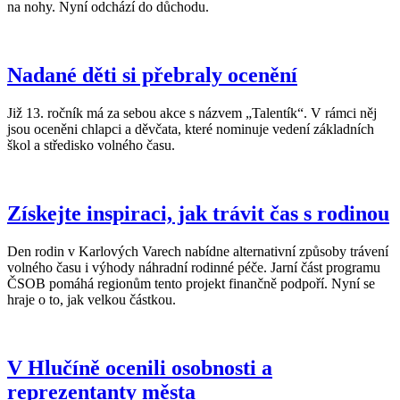
na nohy. Nyní odchází do důchodu.
Nadané děti si přebraly ocenění
Již 13. ročník má za sebou akce s názvem „Talentík“. V rámci něj
jsou oceněni chlapci a děvčata, které nominuje vedení základních
škol a středisko volného času.
Získejte inspiraci, jak trávit čas s rodinou
Den rodin v Karlových Varech nabídne alternativní způsoby trávení
volného času i výhody náhradní rodinné péče. Jarní část programu
ČSOB pomáhá regionům tento projekt finančně podpoří. Nyní se
hraje o to, jak velkou částkou.
V Hlučíně ocenili osobnosti a
reprezentanty města