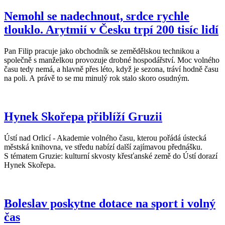
Nemohl se nadechnout, srdce rychle
tlouklo. Arytmií v Česku trpí 200 tisíc lidí
Pan Filip pracuje jako obchodník se zemědělskou technikou a
společně s manželkou provozuje drobné hospodářství. Moc volného
času tedy nemá, a hlavně přes léto, když je sezona, tráví hodně času
na poli. A právě to se mu minulý rok stalo skoro osudným.
Hynek Skořepa přiblíží Gruzii
Ústí nad Orlicí - Akademie volného času, kterou pořádá ústecká
městská knihovna, ve středu nabízí další zajímavou přednášku.
S tématem Gruzie: kulturní skvosty křesťanské země do Ústí dorazí
Hynek Skořepa.
Boleslav poskytne dotace na sport i volný
čas