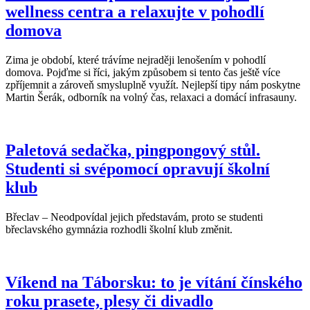
wellness centra a relaxujte v pohodlí
domova
Zima je období, které trávíme nejraději lenošením v pohodlí
domova. Pojďme si říci, jakým způsobem si tento čas ještě více
zpříjemnit a zároveň smysluplně využít. Nejlepší tipy nám poskytne
Martin Šerák, odborník na volný čas, relaxaci a domácí infrasauny.
Paletová sedačka, pingpongový stůl.
Studenti si svépomocí opravují školní
klub
Břeclav – Neodpovídal jejich představám, proto se studenti
břeclavského gymnázia rozhodli školní klub změnit.
Víkend na Táborsku: to je vítání čínského
roku prasete, plesy či divadlo