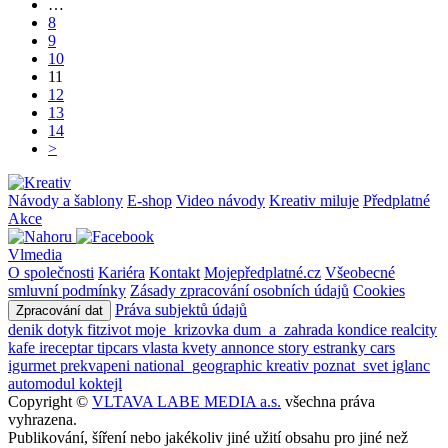
…
8
9
10
11
12
13
14
>
Návody a šablony
E-shop
Video návody
Kreativ miluje
Předplatné
Akce
Vlmedia
O společnosti
Kariéra
Kontakt
Mojepředplatné.cz
Všeobecné
smluvní podmínky
Zásady zpracování osobních údajů
Cookies
Práva subjektů údajů
Zpracování dat
denik
dotyk
fitzivot
moje_krizovka
dum_a_zahrada
kondice
realcity
kafe
ireceptar
tipcars
vlasta
kvety
annonce
story
estranky
cars
igurmet
prekvapeni
national_geographic
kreativ
poznat_svet
iglanc
automodul
koktejl
Copyright ©
VLTAVA LABE MEDIA a.s.
všechna práva
vyhrazena.
Publikování, šíření nebo jakékoliv jiné užití obsahu pro jiné než