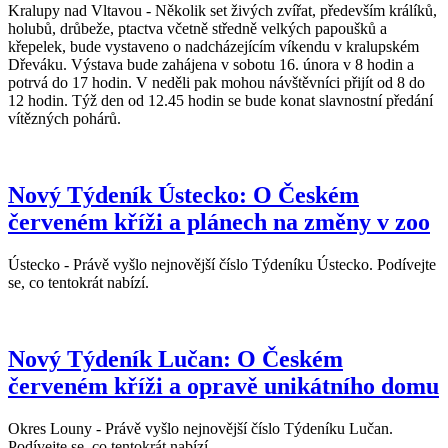
Kralupy nad Vltavou - Několik set živých zvířat, především králíků,
holubů, drůbeže, ptactva včetně středně velkých papoušků a
křepelek, bude vystaveno o nadcházejícím víkendu v kralupském
Dřeváku. Výstava bude zahájena v sobotu 16. února v 8 hodin a
potrvá do 17 hodin. V neděli pak mohou návštěvníci přijít od 8 do
12 hodin. Týž den od 12.45 hodin se bude konat slavnostní předání
vítězných pohárů.
Nový Týdeník Ústecko: O Českém
červeném kříži a plánech na změny v zoo
Ústecko - Právě vyšlo nejnovější číslo Týdeníku Ústecko. Podívejte
se, co tentokrát nabízí.
Nový Týdeník Lučan: O Českém
červeném kříži a opravě unikátního domu
Okres Louny - Právě vyšlo nejnovější číslo Týdeníku Lučan.
Podívejte se, co tentokrát nabízí.