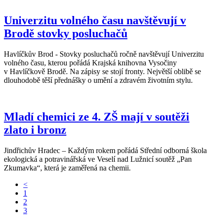
Univerzitu volného času navštěvují v
Brodě stovky posluchačů
Havlíčkův Brod - Stovky posluchačů ročně navštěvují Univerzitu
volného času, kterou pořádá Krajská knihovna Vysočiny
v Havlíčkově Brodě. Na zápisy se stojí fronty. Největší oblibě se
dlouhodobě těší přednášky o umění a zdravém životním stylu.
Mladí chemici ze 4. ZŠ mají v soutěži
zlato i bronz
Jindřichův Hradec – Každým rokem pořádá Střední odborná škola
ekologická a potravinářská ve Veselí nad Lužnicí soutěž „Pan
Zkumavka“, která je zaměřená na chemii.
<
1
2
3