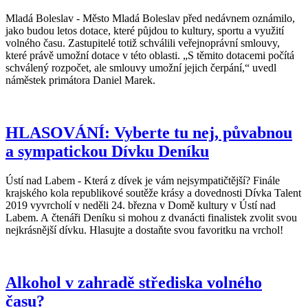
Mladá Boleslav - Město Mladá Boleslav před nedávnem oznámilo,
jako budou letos dotace, které půjdou to kultury, sportu a využití
volného času. Zastupitelé totiž schválili veřejnoprávní smlouvy,
které právě umožní dotace v této oblasti. „S těmito dotacemi počítá
schválený rozpočet, ale smlouvy umožní jejich čerpání,“ uvedl
náměstek primátora Daniel Marek.
HLASOVÁNÍ: Vyberte tu nej, půvabnou
a sympatickou Dívku Deníku
Ústí nad Labem - Která z dívek je vám nejsympatičtější? Finále
krajského kola republikové soutěže krásy a dovednosti Dívka Talent
2019 vyvrcholí v neděli 24. března v Domě kultury v Ústí nad
Labem. A čtenáři Deníku si mohou z dvanácti finalistek zvolit svou
nejkrásnější dívku. Hlasujte a dostaňte svou favoritku na vrchol!
Alkohol v zahradě střediska volného
času?