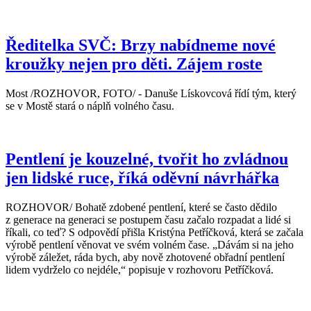
Ředitelka SVČ: Brzy nabídneme nové
kroužky nejen pro děti. Zájem roste
Most /ROZHOVOR, FOTO/ - Danuše Lískovcová řídí tým, který
se v Mostě stará o náplň volného času.
Pentlení je kouzelné, tvořit ho zvládnou
jen lidské ruce, říká oděvní návrhářka
ROZHOVOR/ Bohatě zdobené pentlení, které se často dědilo
z generace na generaci se postupem času začalo rozpadat a lidé si
říkali, co teď? S odpovědí přišla Kristýna Petříčková, která se začala
výrobě pentlení věnovat ve svém volném čase. „Dávám si na jeho
výrobě záležet, ráda bych, aby nově zhotovené obřadní pentlení
lidem vydrželo co nejdéle,“ popisuje v rozhovoru Petříčková.