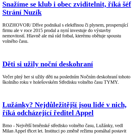
Snažíme se klub i obec zviditelnit, říká šéf
Strání Nuzík
ROZHOVOR/ Dříve podnikal s elektřinou či plynem, prosperující
firmu ale v roce 2015 prodal a nyní investuje do výstavby
nemovitostí. Hlavně ale má rád fotbal, kterému obětuje spoustu
volného času.
Děti si užily noční deskohraní
Večer plný her si užily děti na posledním Nočním deskohraní tohoto
školního roku v holešovském Středisku volného času TYMY.
Lužánky? Nejdůležitější jsou lidé v nich,
říká odcházející ředitel Appel
Brno - Největší brněnské středisko volného času, Lužánky, vedl
Milan Appel třicet let. Instituci po změně režimu pomáhal postavit