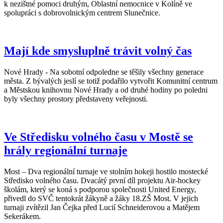
k nezištné pomoci druhým, Oblastní nemocnice v Kolíně ve
spolupráci s dobrovolnickým centrem Slunečnice.
Mají kde smysluplně trávit volný čas
Nové Hrady - Na sobotní odpoledne se těšily všechny generace
města. Z bývalých jeslí se totiž podařilo vytvořit Komunitní centrum
a Městskou knihovnu Nové Hrady a od druhé hodiny po poledni
byly všechny prostory představeny veřejnosti.
Ve Středisku volného času v Mostě se
hrály regionální turnaje
Most – Dva regionální turnaje ve stolním hokeji hostilo mostecké
Středisko volného času. Dvacátý první díl projektu Air-hockey
školám, který se koná s podporou společnosti United Energy,
přivedl do SVČ tentokrát žákyně a žáky 18.ZŠ Most. V jejich
turnaji zvítězil Jan Čejka před Lucií Schneiderovou a Matějem
Sekerákem.