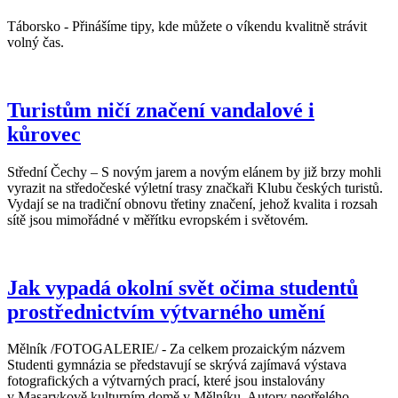
Táborsko - Přinášíme tipy, kde můžete o víkendu kvalitně strávit
volný čas.
Turistům ničí značení vandalové i
kůrovec
Střední Čechy – S novým jarem a novým elánem by již brzy mohli
vyrazit na středočeské výletní trasy značkaři Klubu českých turistů.
Vydají se na tradiční obnovu třetiny značení, jehož kvalita i rozsah
sítě jsou mimořádné v měřítku evropském i světovém.
Jak vypadá okolní svět očima studentů
prostřednictvím výtvarného umění
Mělník /FOTOGALERIE/ - Za celkem prozaickým názvem
Studenti gymnázia se představují se skrývá zajímavá výstava
fotografických a výtvarných prací, které jsou instalovány
v Masarykově kulturním domě v Mělníku. Autory neotřelého