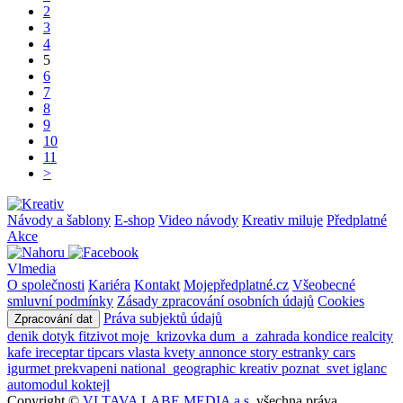
2
3
4
5
6
7
8
9
10
11
>
Návody a šablony
E-shop
Video návody
Kreativ miluje
Předplatné
Akce
Vlmedia
O společnosti
Kariéra
Kontakt
Mojepředplatné.cz
Všeobecné
smluvní podmínky
Zásady zpracování osobních údajů
Cookies
Práva subjektů údajů
Zpracování dat
denik
dotyk
fitzivot
moje_krizovka
dum_a_zahrada
kondice
realcity
kafe
ireceptar
tipcars
vlasta
kvety
annonce
story
estranky
cars
igurmet
prekvapeni
national_geographic
kreativ
poznat_svet
iglanc
automodul
koktejl
Copyright ©
VLTAVA LABE MEDIA a.s.
všechna práva