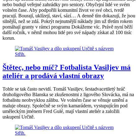
nebo budují veřejné zahrádky pro seniory. Obyčejní lidé ve svém
volném čase. Aby podpořili komunitní život ve své obci, tvrdě
pracují. Bourají, uklízejí, staví, sází… A denně tím dokazují, že jsou
silnější, než se zdá. Pokrýt nejnutnější náklady jim už třetím rokem
pomáhají granty v rámci programu Dokážeme víc. Právě nyní běží
další ročník, v němž mohou lidé pro své nápady získat až 100 tisíc
korun.
Štětec, nebo míč? Fotbalista Vasiljev má
ateliér a prodává vlastní obrazy
Tohle se tak často nevidí. Tomáš Vasiljev, šestadvacetiletý hráč
druholigového Blanska se zkušenostmi z ligového Slovácka, má na
fotbalistu neobvyklou zálibu. Ve volném čase se věnuje umění a
maluje obrazy. Společně se svým kamarádem, vystupujícím pod
uměleckým jménem Fred Gulé, mají vlastní ateliér a založili
uskupení Určitě.