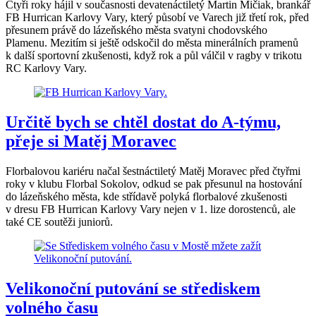
Čtyři roky hájil v současnosti devatenáctiletý Martin Mičiak, brankář
FB Hurrican Karlovy Vary, který působí ve Varech již třetí rok, před
přesunem právě do lázeňského města svatyni chodovského
Plamenu. Mezitím si ještě odskočil do města minerálních pramenů
k další sportovní zkušenosti, když rok a půl válčil v ragby v trikotu
RC Karlovy Vary.
Určitě bych se chtěl dostat do A-týmu,
přeje si Matěj Moravec
Florbalovou kariéru načal šestnáctiletý Matěj Moravec před čtyřmi
roky v klubu Florbal Sokolov, odkud se pak přesunul na hostování
do lázeňského města, kde střídavě polyká florbalové zkušenosti
v dresu FB Hurrican Karlovy Vary nejen v 1. lize dorostenců, ale
také CE soutěži juniorů.
Velikonoční putování se střediskem
volného času