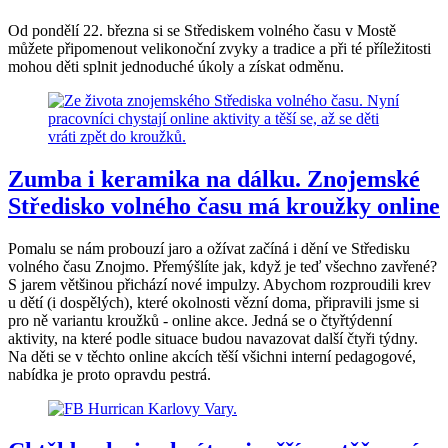
Od pondělí 22. března si se Střediskem volného času v Mostě
můžete připomenout velikonoční zvyky a tradice a při té příležitosti
mohou děti splnit jednoduché úkoly a získat odměnu.
Zumba i keramika na dálku. Znojemské
Středisko volného času má kroužky online
Pomalu se nám probouzí jaro a ožívat začíná i dění ve Středisku
volného času Znojmo. Přemýšlíte jak, když je teď všechno zavřené?
S jarem většinou přichází nové impulzy. Abychom rozproudili krev
u dětí (i dospělých), které okolnosti vězní doma, připravili jsme si
pro ně variantu kroužků - online akce. Jedná se o čtyřtýdenní
aktivity, na které podle situace budou navazovat další čtyři týdny.
Na děti se v těchto online akcích těší všichni interní pedagogové,
nabídka je proto opravdu pestrá.