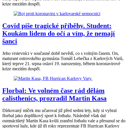
krize mezitím dospěl.
Covid píše tragické příběhy. Student:
Koukám lidem do očí a vím, že nemají
šanci
Jeho vrstevníci v současné době nevědí, co s volným časem. On,
maturant ostrovského gymnázia Tomáš Lehečka z Karlových Varů,
který teprve 21. srpna oslaví 19. narozeniny, během koronavirové
krize mezitím dospěl.
Florbal: Ve volném čase rád dělám
calisthenics, prozradil Martin Kasa
Dírkovaný míček mu učaroval již před sedmi lety, kdy si vybral
florbal jako doplňkový sport k fotbalu. Následně však dal
osmnáctiletý Martin Kasa kvůli zranění fotbalu vale a přesunul se do
sportovní haly, kde již tři roky reprezentuje FB Hurrican Karlovy