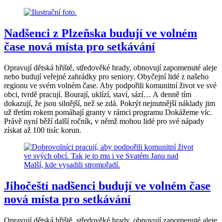
Nadšenci z Plzeňska budují ve volném
čase nová místa pro setkávání
Opravují dětská hřiště, středověké hrady, obnovují zapomenuté aleje
nebo budují veřejné zahrádky pro seniory. Obyčejní lidé z našeho
regionu ve svém volném čase. Aby podpořili komunitní život ve své
obci, tvrdě pracují. Bourají, uklízí, staví, sází… A denně tím
dokazují, že jsou silnější, než se zdá. Pokrýt nejnutnější náklady jim
už třetím rokem pomáhají granty v rámci programu Dokážeme víc.
Právě nyní běží další ročník, v němž mohou lidé pro své nápady
získat až 100 tisíc korun.
Jihočeští nadšenci budují ve volném čase
nová místa pro setkávání
Opravují dětská hřiště, středověké hrady, obnovují zapomenuté aleje