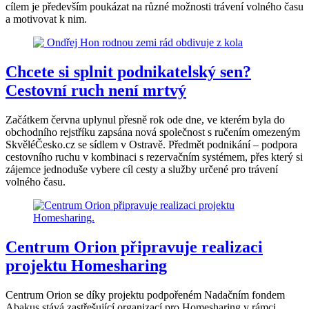
cílem je především poukázat na různé možnosti trávení volného času
a motivovat k nim.
Chcete si splnit podnikatelský sen?
Cestovní ruch není mrtvý
Začátkem června uplynul přesně rok ode dne, ve kterém byla do
obchodního rejstříku zapsána nová společnost s ručením omezeným
SkvěléČesko.cz se sídlem v Ostravě. Předmět podnikání – podpora
cestovního ruchu v kombinaci s rezervačním systémem, přes který si
zájemce jednoduše vybere cíl cesty a služby určené pro trávení
volného času.
Centrum Orion připravuje realizaci
projektu Homesharing
Centrum Orion se díky projektu podpořeném Nadačním fondem
Abakus stává zastřešující organizací pro Homesharing v rámci