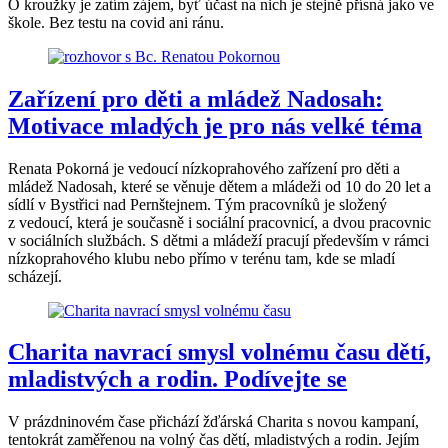
O kroužky je zatím zájem, byť účast na nich je stejně přísná jako ve
škole. Bez testu na covid ani ránu.
Zařízení pro děti a mládež Nadosah:
Motivace mladých je pro nás velké téma
Renata Pokorná je vedoucí nízkoprahového zařízení pro děti a
mládež Nadosah, které se věnuje dětem a mládeži od 10 do 20 let a
sídlí v Bystřici nad Pernštejnem. Tým pracovníků je složený
z vedoucí, která je současně i sociální pracovnicí, a dvou pracovnic
v sociálních službách. S dětmi a mládeží pracují především v rámci
nízkoprahového klubu nebo přímo v terénu tam, kde se mladí
scházejí.
Charita navrací smysl volnému času dětí,
mladistvých a rodin. Podívejte se
V prázdninovém čase přichází žďárská Charita s novou kampaní,
tentokrát zaměřenou na volný čas dětí, mladistvých a rodin. Jejím