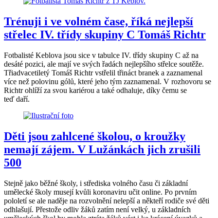
Trénuji i ve volném čase, říká nejlepší
střelec IV. třídy skupiny C Tomáš Richtr
Fotbalisté Keblova jsou sice v tabulce IV. třídy skupiny C až na
desáté pozici, ale mají ve svých řadách nejlepšího střelce soutěže.
Třiadvacetiletý Tomáš Richtr vstřelil třináct branek a zaznamenal
více než polovinu gólů, které jeho tým zaznamenal. V rozhovoru se
Richtr ohlíží za svou kariérou a také odhaluje, díky čemu se
teď daří.
Děti jsou zahlcené školou, o kroužky
nemají zájem. V Lužánkách jich zrušili
500
Stejně jako běžné školy, i střediska volného času či základní
umělecké školy musejí kvůli koronaviru učit online. Po prvním
pololetí se ale naděje na rozvolnění nelepší a někteří rodiče své děti
odhlašují. Přestože odliv žáků zatím není velký, u základních