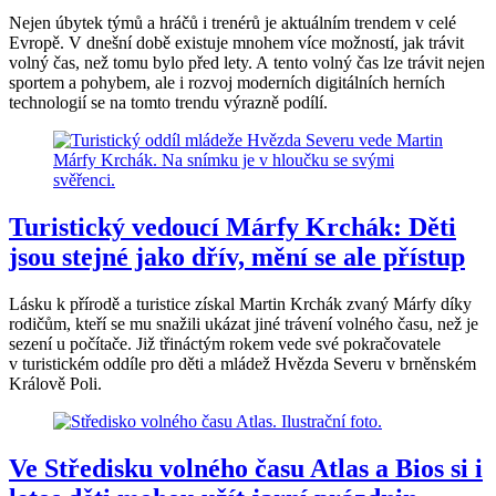
Nejen úbytek týmů a hráčů i trenérů je aktuálním trendem v celé
Evropě. V dnešní době existuje mnohem více možností, jak trávit
volný čas, než tomu bylo před lety. A tento volný čas lze trávit nejen
sportem a pohybem, ale i rozvoj moderních digitálních herních
technologií se na tomto trendu výrazně podílí.
Turistický vedoucí Márfy Krchák: Děti
jsou stejné jako dřív, mění se ale přístup
Lásku k přírodě a turistice získal Martin Krchák zvaný Márfy díky
rodičům, kteří se mu snažili ukázat jiné trávení volného času, než je
sezení u počítače. Již třináctým rokem vede své pokračovatele
v turistickém oddíle pro děti a mládež Hvězda Severu v brněnském
Králově Poli.
Ve Středisku volného času Atlas a Bios si i