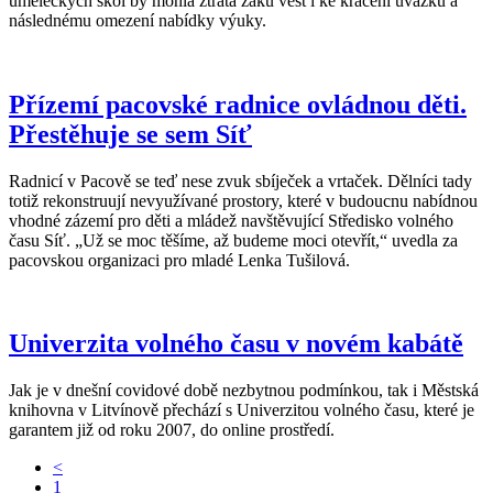
uměleckých škol by mohla ztráta žáků vést i ke krácení úvazků a
následnému omezení nabídky výuky.
Přízemí pacovské radnice ovládnou děti.
Přestěhuje se sem Síť
Radnicí v Pacově se teď nese zvuk sbíječek a vrtaček. Dělníci tady
totiž rekonstruují nevyužívané prostory, které v budoucnu nabídnou
vhodné zázemí pro děti a mládež navštěvující Středisko volného
času Síť. „Už se moc těšíme, až budeme moci otevřít,“ uvedla za
pacovskou organizaci pro mladé Lenka Tušilová.
Univerzita volného času v novém kabátě
Jak je v dnešní covidové době nezbytnou podmínkou, tak i Městská
knihovna v Litvínově přechází s Univerzitou volného času, které je
garantem již od roku 2007, do online prostředí.
<
1