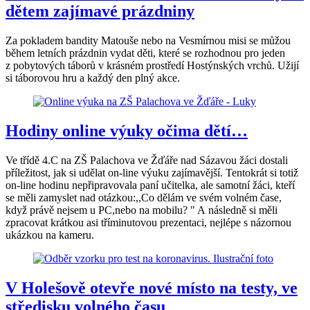
dětem zajímavé prázdniny
Za pokladem bandity Matouše nebo na Vesmírnou misi se můžou
během letních prázdnin vydat děti, které se rozhodnou pro jeden
z pobytových táborů v krásném prostředí Hostýnských vrchů. Užijí
si táborovou hru a každý den plný akce.
Hodiny online výuky očima dětí…
Ve třídě 4.C na ZŠ Palachova ve Žďáře nad Sázavou žáci dostali
příležitost, jak si udělat on-line výuku zajímavější. Tentokrát si totiž
on-line hodinu nepřipravovala paní učitelka, ale samotní žáci, kteří
se měli zamyslet nad otázkou:,,Co dělám ve svém volném čase,
když právě nejsem u PC,nebo na mobilu? " A následně si měli
zpracovat krátkou asi tříminutovou prezentaci, nejlépe s názornou
ukázkou na kameru.
V Holešově otevře nové místo na testy, ve
středisku volného času