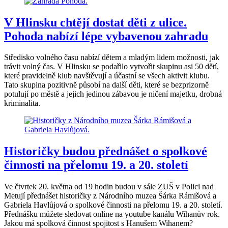
V Hlinsku chtějí dostat děti z ulice.
Pohoda nabízí lépe vybavenou zahradu
Středisko volného času nabízí dětem a mladým lidem možnosti, jak
trávit volný čas. V Hlinsku se podařilo vytvořit skupinu asi 50 dětí,
které pravidelně klub navštěvují a účastní se všech aktivit klubu.
Tato skupina pozitivně působí na další děti, které se bezprizorně
potulují po městě a jejich jedinou zábavou je ničení majetku, drobná
kriminalita.
Historičky budou přednášet o spolkové
činnosti na přelomu 19. a 20. století
Ve čtvrtek 20. května od 19 hodin budou v sále ZUŠ v Polici nad
Metují přednášet historičky z Národního muzea Šárka Rámišová a
Gabriela Havlůjová o spolkové činnosti na přelomu 19. a 20. století.
Přednášku můžete sledovat online na youtube kanálu Wihanův rok.
Jakou má spolková činnost spojitost s Hanušem Wihanem?