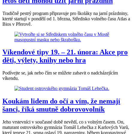
letos děti mohou užít jarní prázdnin
Tradičně pestrý program připravuje pro školáky na jarní prázdniny,
kterté startují v pondělí od 1. března, Středisko volného času Atlas a
Bios v Přerově.
Víkendové tipy 19. – 21. února: Akce pro
děti, výlety, knihy nebo hra
Podívejte se, jak nebo čím se můžete zabavit o nadcházejícím
víkendu.
Koukám lidem do očí a vím, že nemají
šanci, říká smutně dobrovovolník
Jeho vrstevníci v současné době nevědí, co s volným časem. On,
maturant ostrovského gymnázia Tomáš Lehečka z Karlových Varů,
který teprve 21. srpna oslaví 19. narozeniny, během koronavirové