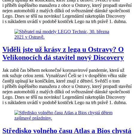
i příběh úspěšného manažera z obce u Ostravy, který propadl stavění
nejen automobilů z malých dílků od světoznámé dánské společnosti
Lego. Dnes se těší na novinku! Legendární raketoplán Discovery
i s nákladem uvádí v podobě kostiček Lego na trh právě 1. dubna.
Viděli jste už krásy z lega u Ostravy? O
Velikonocích dá stavitel nový Discovery
Jak zabít čas během nekonečné koronavirové pandemie, která už
rok sužuje celou zemi. Vynalézaví Češi se i v dospělém věku stále
častěji upínají ke koníčkům, které znají z dětství. Svědčí o tom
i příběh úspěšného manažera z obce u Ostravy, který propadl stavění
nejen automobilů z malých dílků od světoznámé dánské společnosti
Lego. Dnes se těší na novinku! Legendární raketoplán Discovery
i s nákladem uvádí v podobě kostiček Lego na trh právě 1. dubna.
Středisko volného času Atlas a Bios chystá