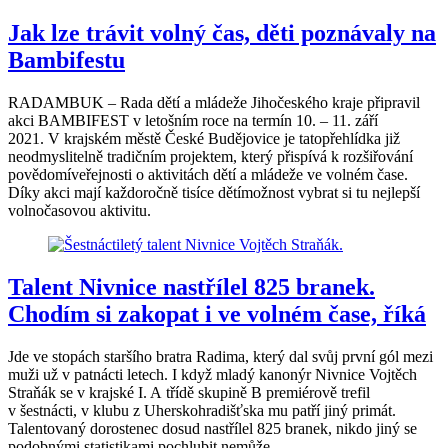
Jak lze trávit volný čas, děti poznávaly na
Bambifestu
RADAMBUK – Rada dětí a mládeže Jihočeského kraje připravil
akci BAMBIFEST v letošním roce na termín 10. – 11. září
2021. V krajském městě České Budějovice je tatopřehlídka již
neodmyslitelně tradičním projektem, který přispívá k rozšiřování
povědomíveřejnosti o aktivitách dětí a mládeže ve volném čase.
Díky akci mají každoročně tisíce dětímožnost vybrat si tu nejlepší
volnočasovou aktivitu.
Talent Nivnice nastřílel 825 branek.
Chodím si zakopat i ve volném čase, říká
Jde ve stopách staršího bratra Radima, který dal svůj první gól mezi
muži už v patnácti letech. I když mladý kanonýr Nivnice Vojtěch
Straňák se v krajské I. A třídě skupině B premiérově trefil
v šestnácti, v klubu z Uherskohradišťska mu patří jiný primát.
Talentovaný dorostenec dosud nastřílel 825 branek, nikdo jiný se
podobnými statistikami pochlubit nemůže.