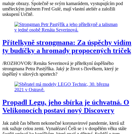
maluje obrazy. Společně se svým kamarádem, vystupujícím pod
uměleckým jménem Fred Gulé, mají vlastní ateliér a založili
uskupení Určitě.
Přítelkyně strongmana: Za úspěchy vidím
ty budíčky a hromady propocených triček
/ROZHOVOR/ Renáta Severinová je přítelkyní úspěšného
strongmana Petra Pastýříka. Jaký je život s člověkem, který je
úspěšný v silových sportech?
Propadl Legu, jeho sbírka je úchvatná. O
Velikonocích postaví nový Discovery
Jak zabít čas během nekonečné koronavirové pandemie, která už
rok sužuje celou zemi. Vynalézaví Češi se i v dospělém věku stále
častěji upínají ke koníčkům, které znají z dětství. Svědčí o tom