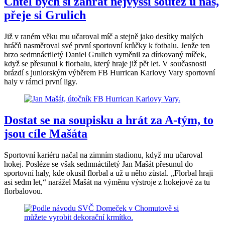
Chtěl bych si zahrát nejvyšší soutěž u nás,
přeje si Grulich
Již v raném věku mu učaroval míč a stejně jako desítky malých
hráčů nasměroval své první sportovní krůčky k fotbalu. Jenže ten
brzo sedmnáctiletý Daniel Grulich vyměnil za dírkovaný míček,
když se přesunul k florbalu, který hraje již pět let. V současnosti
brázdí s juniorským výběrem FB Hurrican Karlovy Vary sportovní
haly v rámci první ligy.
Dostat se na soupisku a hrát za A-tým, to
jsou cíle Mašáta
Sportovní kariéru načal na zimním stadionu, když mu učaroval
hokej. Posléze se však sedmnáctiletý Jan Mašát přesunul do
sportovní haly, kde okusil florbal a už u něho zůstal. „Florbal hraji
asi sedm let,“ narážel Mašát na výměnu výstroje z hokejové za tu
florbalovou.