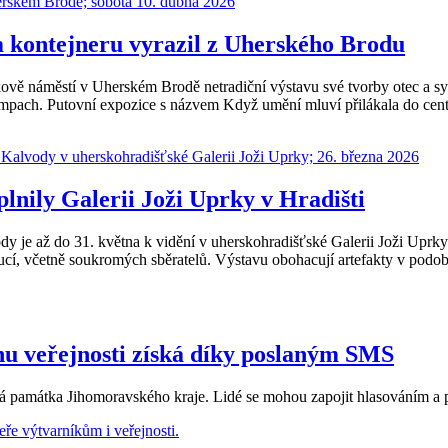
m kontejneru vyrazil z Uherského Brodu
kově náměstí v Uherském Brodě netradiční výstavu své tvorby otec a s
mpach. Putovní expozice s názvem Když umění mluví přilákala do cen
lnily Galerii Joži Uprky v Hradišti
 je až do 31. května k vidění v uherskohradišťské Galerii Joži Uprky
itucí, včetně soukromých sběratelů. Výstavu obohacují artefakty v podo
enu veřejnosti získá díky poslaným SMS
ená památka Jihomoravského kraje. Lidé se mohou zapojit hlasováním a