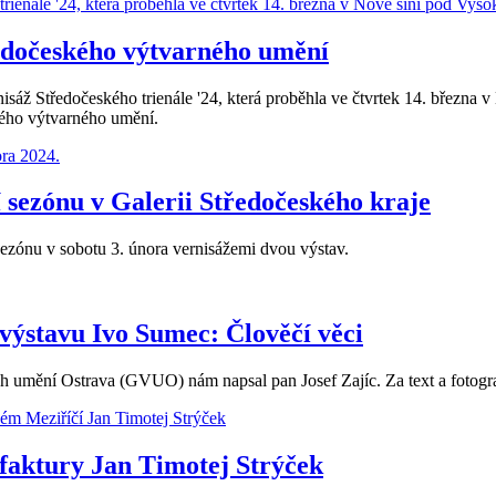
ředočeského výtvarného umění
Středočeského trienále '24, která proběhla ve čtvrtek 14. března v 
kého výtvarného umění.
í sezónu v Galerii Středočeského kraje
sezónu v sobotu 3. února vernisážemi dvou výstav.
výstavu Ivo Sumec: Člověčí věci
h umění Ostrava (GVUO) nám napsal pan Josef Zajíc. Za text a fotogr
faktury Jan Timotej Strýček