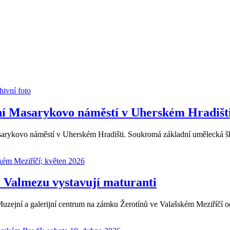
ní Masarykovo náměstí v Uherském Hradišt
arykovo náměstí v Uherském Hradišti. Soukromá základní umělecká šk
ve Valmezu vystavují maturanti
zejní a galerijní centrum na zámku Žerotínů ve Valašském Meziříčí od 