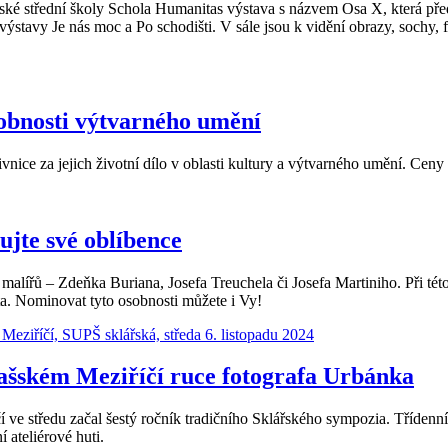
ské střední školy Schola Humanitas výstava s názvem Osa X, která pře
avy Je nás moc a Po schodišti. V sále jsou k vidění obrazy, sochy, fot
sobnosti výtvarného umění
ice za jejich životní dílo v oblasti kultury a výtvarného umění. Ceny 
ujte své oblíbence
lířů – Zdeňka Buriana, Josefa Treuchela či Josefa Martiniho. Při této
ta. Nominovat tyto osobnosti můžete i Vy!
lašském Meziříčí ruce fotografa Urbánka
ve středu začal šestý ročník tradičního Sklářského sympozia. Třídenní 
 ateliérové huti.