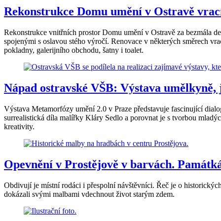
Rekonstrukce Domu umění v Ostravě vrac
Rekonstrukce vnitřních prostor Domu umění v Ostravě za bezmála devět
spojenými s oslavou stého výročí. Renovace v některých směrech vrací
pokladny, galerijního obchodu, šatny i toalet.
Nápad ostravské VŠB: Výstava umělkyně, je
Výstava Metamorfózy umění 2.0 v Praze představuje fascinující dial
surrealistická díla malířky Kláry Sedlo a porovnat je s tvorbou mla
kreativity.
Opevnění v Prostějově v barvách. Památká
Obdivují je místní rodáci i přespolní návštěvníci. Řeč je o historický
dokázali svými malbami vdechnout život starým zdem.