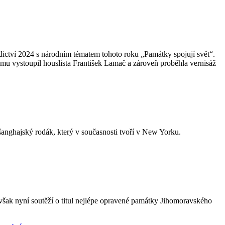
ictví 2024 s národním tématem tohoto roku „Památky spojují svět“.
u vystoupil houslista František Lamač a zároveň proběhla vernisáž
anghajský rodák, který v současnosti tvoří v New Yorku.
ak nyní soutěží o titul nejlépe opravené památky Jihomoravského