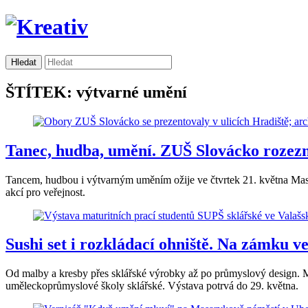
ŠTÍTEK: výtvarné umění
Tanec, hudba, umění. ZUŠ Slovácko rozez
Tancem, hudbou i výtvarným uměním ožije ve čtvrtek 21. května Mas
akcí pro veřejnost.
Sushi set i rozkládací ohniště. Na zámku 
Od malby a kresby přes sklářské výrobky až po průmyslový design. Mu
uměleckoprůmyslové školy sklářské. Výstava potrvá do 29. května.