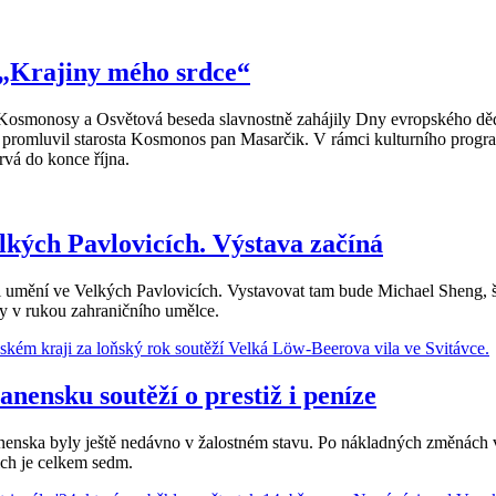
 „Krajiny mého srdce“
 Kosmonosy a Osvětová beseda slavnostně zahájily Dny evropského děd
romluvil starosta Kosmonos pan Masarčik. V rámci kulturního program
rvá do konce října.
lkých Pavlovicích. Výstava začíná
i umění ve Velkých Pavlovicích. Vystavovat tam bude Michael Sheng, š
vy v rukou zahraničního umělce.
nensku soutěží o prestiž i peníze
ska byly ještě nedávno v žalostném stavu. Po nákladných změnách vš
ich je celkem sedm.