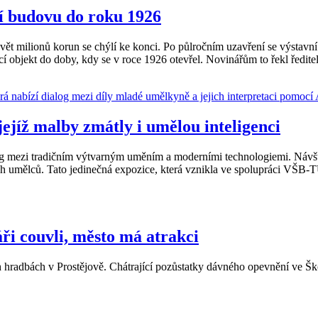
í budovu do roku 1926
 milionů korun se chýlí ke konci. Po půlročním uzavření se výstavní p
 objekt do doby, kdy se v roce 1926 otevřel. Novinářům to řekl ředite
jíž malby zmátly i umělou inteligenci
og mezi tradičním výtvarným uměním a moderními technologiemi. Návště
dých umělců. Tato jedinečná expozice, která vznikla ve spolupráci VŠB
ři couvli, město má atrakci
ch hradbách v Prostějově. Chátrající pozůstatky dávného opevnění ve Ško