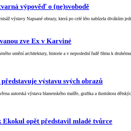
výtvarná výpověď o (ne)svobodě
ernisáž výstavy Napsané obrazy, která po celé léto nabízela divákům j
ívanou zve Ex v Karviné
ného umění architektury, historie a v neposlední řadě filmu k druhé
ředstavuje výstavu svých obrazů
vřena autorská výstava blanenského malíře, grafika a ilustrátora dě
k Ekokul opět představil mladé tvůrce