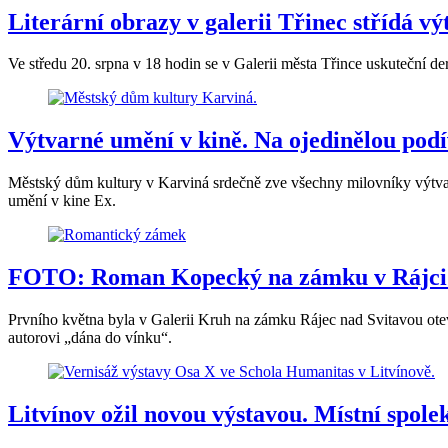
Literární obrazy v galerii Třinec střídá 
Ve středu 20. srpna v 18 hodin se v Galerii města Třince uskuteční d
Výtvarné umění v kině. Na ojedinělou pod
Městský dům kultury v Karviná srdečně zve všechny milovníky výtvar
umění v kine Ex.
FOTO: Roman Kopecký na zámku v Rájci p
Prvního května byla v Galerii Kruh na zámku Rájec nad Svitavou ote
autorovi „dána do vínku“.
Litvínov ožil novou výstavou. Místní spole