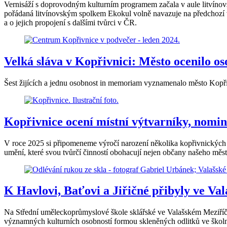
Vernisáží s doprovodným kulturním programem začala v aule litvínov
pořádaná litvínovským spolkem Ekokul volně navazuje na předchozí výst
a o jejich propojení s dalšími tvůrci v ČR.
Velká sláva v Kopřivnici: Město ocenilo o
Šest žijících a jednu osobnost in memoriam vyznamenalo město Kopřivn
Kopřivnice ocení místní výtvarníky, nomin
V roce 2025 si připomeneme výročí narození několika kopřivnických ma
umění, které svou tvůrčí činností obohacují nejen občany našeho měs
K Havlovi, Baťovi a Jiřičné přibyly ve Va
Na Střední uměleckoprůmyslové škole sklářské ve Valašském Meziříčí 
významných kulturních osobností formou skleněných odlitků ve školní