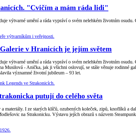
Hranicích. "Cvičím a mám ráda lidi"
eduje výtvarné umění a ráda vypráví o svém nelehkém životním osudu.
 Galerie v Hranicích je jejím světem
eduje výtvarné umění a ráda vypráví o svém nelehkém životním osudu.
a Musilová - Anička, jak ji všichni oslovují, se stále věnuje rodinné ga
lavila významné životní jubileum – 93 let.
trakonicka putují do celého světa
iky a materiály. I ze starých klíčů, ozubených koleček, zipů, knoflíků 
odlešovic na Strakonicku. Výstavu jejích obrazů s názvem Steampunk 