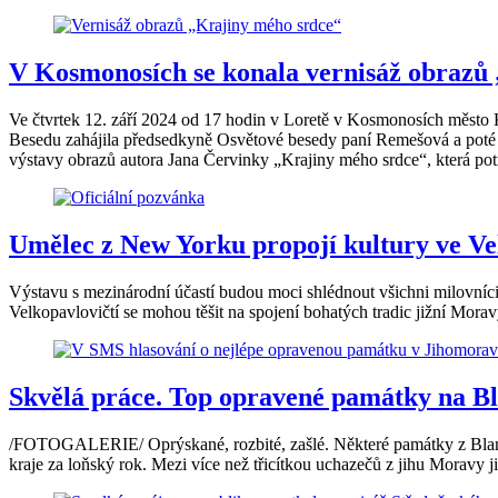
V Kosmonosích se konala vernisáž obrazů
Ve čtvrtek 12. září 2024 od 17 hodin v Loretě v Kosmonosích město
Besedu zahájila předsedkyně Osvětové besedy paní Remešová a poté p
výstavy obrazů autora Jana Červinky „Krajiny mého srdce“, která pot
Umělec z New Yorku propojí kultury ve Ve
Výstavu s mezinárodní účastí budou moci shlédnout všichni milovníc
Velkopavlovičtí se mohou těšit na spojení bohatých tradic jižní Mora
Skvělá práce. Top opravené památky na Bla
/FOTOGALERIE/ Oprýskané, rozbité, zašlé. Některé památky z Blanen
kraje za loňský rok. Mezi více než třicítkou uchazečů z jihu Moravy j