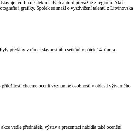
dstavuje tvorbu desítek mladých autorů převážně z regionu. Akce
ografie i grafiky. Spolek se snaží o vyzdvižení talentů z Litvínovska
byly předány v rámci slavnostního setkání v pátek 14. února.
 příležitosti chceme ocenit významné osobnosti v oblasti výtvarného
akce vedle přednášek, výstav a prezentací nabídla také ocenění