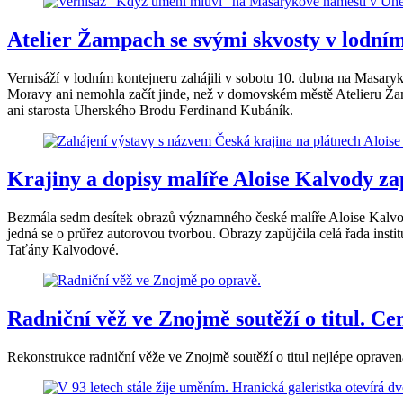
Atelier Žampach se svými skvosty v lodní
Vernisáží v lodním kontejneru zahájili v sobotu 10. dubna na Masary
Moravy ani nemohla začít jinde, než v domovském městě Atelieru Ža
ani starosta Uherského Brodu Ferdinand Kubáník.
Krajiny a dopisy malíře Aloise Kalvody zap
Bezmála sedm desítek obrazů významného české malíře Aloise Kalvody
jedná se o průřez autorovou tvorbou. Obrazy zapůjčila celá řada inst
Taťány Kalvodové.
Radniční věž ve Znojmě soutěží o titul. C
Rekonstrukce radniční věže ve Znojmě soutěží o titul nejlépe oprav