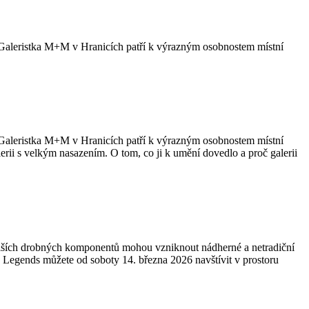
 Galeristka M+M v Hranicích patří k výrazným osobnostem místní
 Galeristka M+M v Hranicích patří k výrazným osobnostem místní
lerii s velkým nasazením. O tom, co ji k umění dovedlo a proč galerii
a dalších drobných komponentů mohou vzniknout nádherné a netradiční
Legends můžete od soboty 14. března 2026 navštívit v prostoru