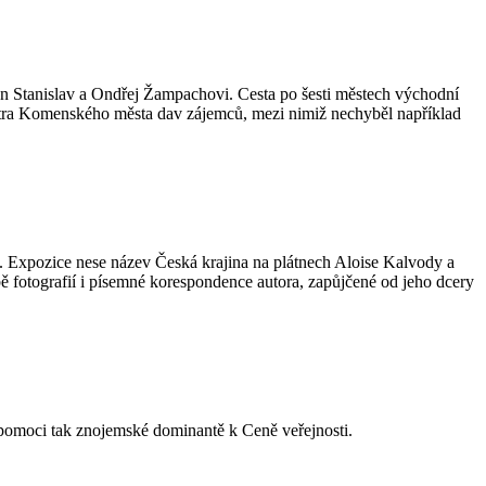
yn Stanislav a Ondřej Žampachovi. Cesta po šesti městech východní
tra Komenského města dav zájemců, mezi nimiž nechyběl například
. Expozice nese název Česká krajina na plátnech Aloise Kalvody a
bě fotografií i písemné korespondence autora, zapůjčené od jeho dcery
 pomoci tak znojemské dominantě k Ceně veřejnosti.