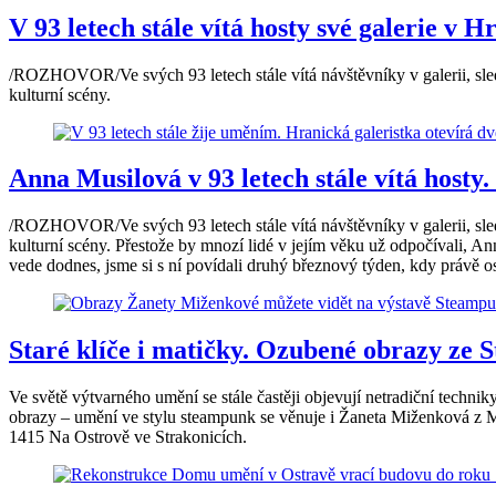
V 93 letech stále vítá hosty své galerie v 
/ROZHOVOR/Ve svých 93 letech stále vítá návštěvníky v galerii, sl
kulturní scény.
Anna Musilová v 93 letech stále vítá hosty.
/ROZHOVOR/Ve svých 93 letech stále vítá návštěvníky v galerii, sl
kulturní scény. Přestože by mnozí lidé v jejím věku už odpočívali, Ann
vede dodnes, jsme si s ní povídali druhý březnový týden, kdy právě os
Staré klíče i matičky. Ozubené obrazy ze S
Ve světě výtvarného umění se stále častěji objevují netradiční techn
obrazy – umění ve stylu steampunk se věnuje i Žaneta Miženková z M
1415 Na Ostrově ve Strakonicích.