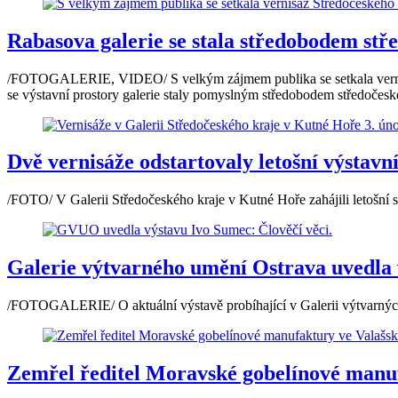
Rabasova galerie se stala středobodem st
/FOTOGALERIE, VIDEO/ S velkým zájmem publika se setkala vernisáž 
se výstavní prostory galerie staly pomyslným středobodem středočes
Dvě vernisáže odstartovaly letošní výstavn
/FOTO/ V Galerii Středočeského kraje v Kutné Hoře zahájili letošní 
Galerie výtvarného umění Ostrava uvedla 
/FOTOGALERIE/ O aktuální výstavě probíhající v Galerii výtvarnýc
Zemřel ředitel Moravské gobelínové manu