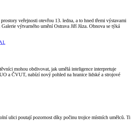
rostory veřejnosti otevřou 13. ledna, a to hned třemi výstavami
l Galerie výtvarného umění Ostrava Jiří Jůza. Obnova se týká
vníci mohou obdivovat, jak umělá inteligence interpretuje
-TUO a ČVUT, nabízí nový pohled na hranice lidské a strojové
lní ulici poutají pozornost díky počinu trojice místních umělců. Ti