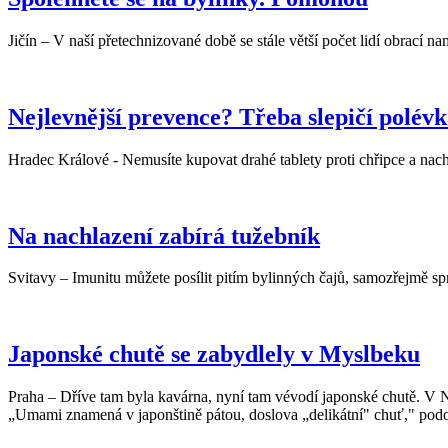
Jičín – V naší přetechnizované době se stále větší počet lidí obrací
Nejlevnější prevence? Třeba slepičí polévk
Hradec Králové - Nemusíte kupovat drahé tablety proti chřipce a na
Na nachlazení zabírá tužebník
Svitavy – Imunitu můžete posílit pitím bylinných čajů, samozřejmě s
Japonské chutě se zabydlely v Myslbeku
Praha – Dříve tam byla kavárna, nyní tam vévodí japonské chutě. V
„Umami znamená v japonštině pátou, doslova „delikátní" chuť," podo