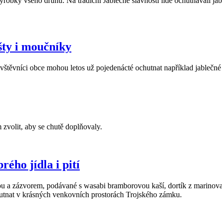
robky všeho druhu. Na tradiční Jablečné slavnosti lidé ochutnávali ja
šty i moučníky
 Návštěvníci obce mohou letos už pojedenácté ochutnat například jableč
zvolit, aby se chutě doplňovaly.
ého jídla i pití
u a zázvorem, podávané s wasabi bramborovou kaší, dortík z marinovan
hutnat v krásných venkovních prostorách Trojského zámku.