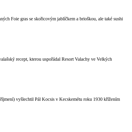
ých Foie gras se skořicovým jablíčkem a brioškou, ale také sushi
ašský recept, kterou uspořádal Resort Valachy ve Velkých
říjmení) vyšlechtil Pál Kocsis v Kecskemétu roku 1930 křížením