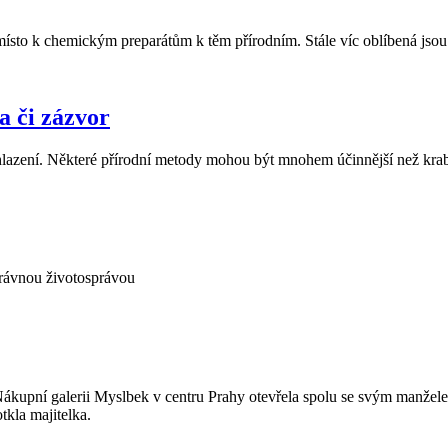
 namísto k chemickým preparátům k těm přírodním. Stále víc oblíbená js
a či zázvor
chlazení. Některé přírodní metody mohou být mnohem účinnější než kra
právnou životosprávou
 Nákupní galerii Myslbek v centru Prahy otevřela spolu se svým manž
tkla majitelka.