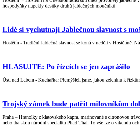
Hostětín – Hostětín na Uherskohradišťsku dnes provoněly jablečné vý
hospodyňky napekly desítky druhů jablečných moučníků.
Lidé si vychutnají Jablečnou slavnost s mo
Hostětín - Tradiční Jablečná slavnost se koná v neděli v Hostětíně.
HLASUJTE: Po řízcích se jen zaprášilo
Ústí nad Labem - Kuchařka: Přemýšleli jsme, jakou zeleninu k řízkům 
Trojský zámek bude patřit milovníkům dobr
Praha – Hranolky z klatovského kapra, marinované s citronovou trávo
nebo thajskou národní specialitu Phad Thai. To vše lze o víkendu oc