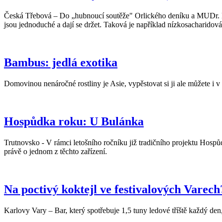
Česká Třebová – Do „hubnoucí soutěže" Orlického deníku a MUDr. Leoš
jsou jednoduché a dají se držet. Taková je například nízkosacharidová 
Bambus: jedlá exotika
Domovinou nenáročné rostliny je Asie, vypěstovat si ji ale můžete i v
Hospůdka roku: U Bulánka
Trutnovsko - V rámci letošního ročníku již tradičního projektu Hospů
právě o jednom z těchto zařízení.
Na poctivý koktejl ve festivalových Varec
Karlovy Vary – Bar, který spotřebuje 1,5 tuny ledové tříště každý de