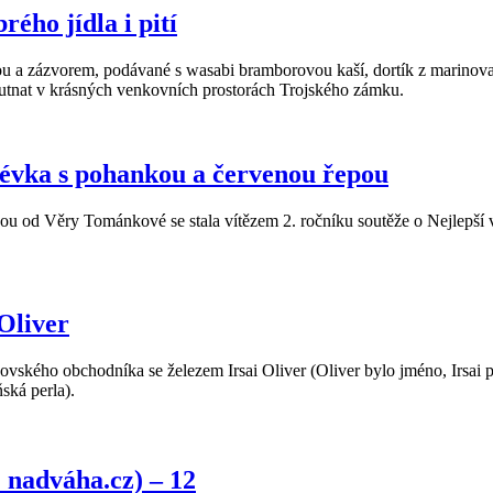
ého jídla i pití
u a zázvorem, podávané s wasabi bramborovou kaší, dortík z marinovan
hutnat v krásných venkovních prostorách Trojského zámku.
olévka s pohankou a červenou řepou
 Věry Tománkové se stala vítězem 2. ročníku soutěže o Nejlepší val
 Oliver
ského obchodníka se železem Irsai Oliver (Oliver bylo jméno, Irsai p
ňská perla).
 nadváha.cz) – 12