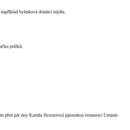
ou například bylinková domácí mýdla.
bička prášků.
elem před pár dny Kamila Hexnerová japonskou restauraci Umami.