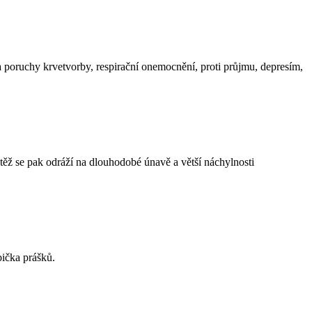
í a poruchy krvetvorby, respirační onemocnění, proti průjmu, depresím,
ěž se pak odráží na dlouhodobé únavě a větší náchylnosti
bička prášků.