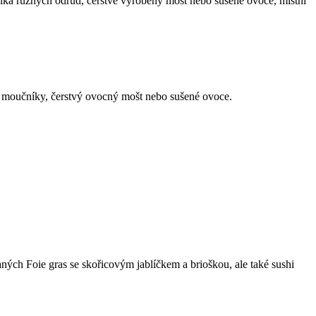
blka různých odrůd, čerstvě vyrobený mošt nebo sušené ovoce, místní
né moučníky, čerstvý ovocný mošt nebo sušené ovoce.
ých Foie gras se skořicovým jablíčkem a brioškou, ale také sushi