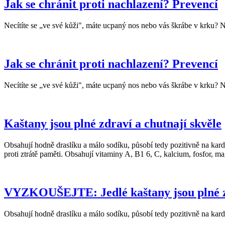
Jak se chránit proti nachlazení? Prevencí
Necítíte se „ve své kůži", máte ucpaný nos nebo vás škrábe v krku? Ned
Jak se chránit proti nachlazení? Prevencí
Necítíte se „ve své kůži", máte ucpaný nos nebo vás škrábe v krku? Ned
Kaštany jsou plné zdraví a chutnají skvěle
Obsahují hodně draslíku a málo sodíku, působí tedy pozitivně na kardio
proti ztrátě paměti. Obsahují vitaminy A, B1 6, C, kalcium, fosfor, m
VYZKOUŠEJTE: Jedlé kaštany jsou plné zd
Obsahují hodně draslíku a málo sodíku, působí tedy pozitivně na kard