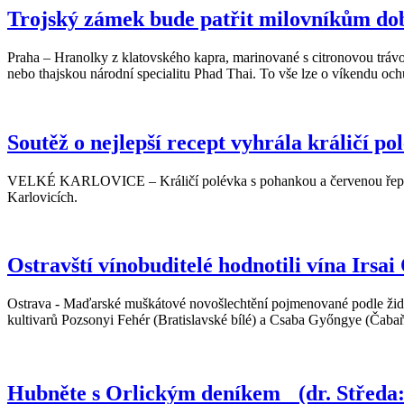
Trojský zámek bude patřit milovníkům dobr
Praha – Hranolky z klatovského kapra, marinované s citronovou trávo
nebo thajskou národní specialitu Phad Thai. To vše lze o víkendu oc
Soutěž o nejlepší recept vyhrála králičí p
VELKÉ KARLOVICE – Králičí polévka s pohankou a červenou řepou od
Karlovicích.
Ostravští vínobuditelé hodnotili vína Irsai
Ostrava - Maďarské muškátové novošlechtění pojmenované podle židov
kultivarů Pozsonyi Fehér (Bratislavské bílé) a Csaba Győngye (Čaba
Hubněte s Orlickým deníkem (dr. Středa: