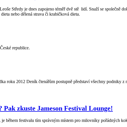
e Středy je dnes zapojeno téměř dvě stě lidí. Snaží se společně dokáza
dieta nebo dělená strava či krabičková dieta.
 České republice.
dka roku 2012 Deník čtenářům postupně představí všechny podniky z naš
h? Pak zkuste Jameson Festival Lounge!
n, je během festivalu tím správným místem pro milovníky pořádných kok