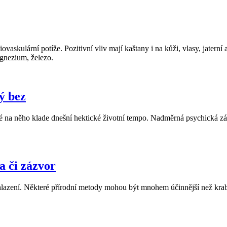
vaskulární potíže. Pozitivní vliv mají kaštany i na kůži, vlasy, jatern
agnezium, železo.
ný bez
é na něho klade dnešní hektické životní tempo. Nadměrná psychická zát
a či zázvor
chlazení. Některé přírodní metody mohou být mnohem účinnější než kra