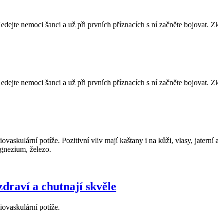
ejte nemoci šanci a už při prvních příznacích s ní začněte bojovat. Zku
ejte nemoci šanci a už při prvních příznacích s ní začněte bojovat. Zku
vaskulární potíže. Pozitivní vliv mají kaštany i na kůži, vlasy, jatern
agnezium, železo.
raví a chutnají skvěle
iovaskulární potíže.