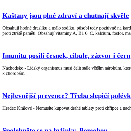
Kaštany jsou plné zdraví a chutnají skvěle
Obsahují hodně draslíku a málo sodíku, působí tedy pozitivně na kardio
proti ztrátě paměti. Obsahují vitaminy A, B1 6, C, kalcium, fosfor, m
Imunitu posílí česnek, cibule, zázvor i čer
Náchodsko - Lidský organismus musí čelit stále větším nárokům, kter
k chorobám.
Nejlevnější prevence? Třeba slepičí polévk
Hradec Králové - Nemusíte kupovat drahé tablety proti chřipce a na
Spolehněte se na bylinky. Pomohou