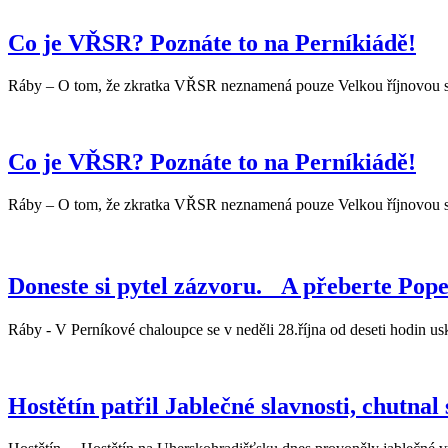
Co je VŘSR? Poznáte to na Perníkiádě!
Ráby – O tom, že zkratka VŘSR neznamená pouze Velkou říjnovou soci
Co je VŘSR? Poznáte to na Perníkiádě!
Ráby – O tom, že zkratka VŘSR neznamená pouze Velkou říjnovou soci
Doneste si pytel zázvoru. A přeberte Pope
Ráby - V Perníkové chaloupce se v neděli 28.října od deseti hodin usk
Hostětín patřil Jablečné slavnosti, chutnal