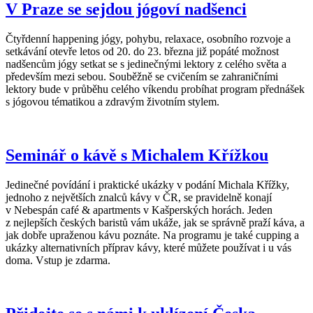
V Praze se sejdou jógoví nadšenci
Čtyřdenní happening jógy, pohybu, relaxace, osobního rozvoje a
setkávání otevře letos od 20. do 23. března již popáté možnost
nadšencům jógy setkat se s jedinečnými lektory z celého světa a
především mezi sebou. Souběžně se cvičením se zahraničními
lektory bude v průběhu celého víkendu probíhat program přednášek
s jógovou tématikou a zdravým životním stylem.
Seminář o kávě s Michalem Křížkou
Jedinečné povídání i praktické ukázky v podání Michala Křížky,
jednoho z největších znalců kávy v ČR, se pravidelně konají
v Nebespán café & apartments v Kašperských horách. Jeden
z nejlepších českých baristů vám ukáže, jak se správně praží káva, a
jak dobře upraženou kávu poznáte. Na programu je také cupping a
ukázky alternativních příprav kávy, které můžete používat i u vás
doma. Vstup je zdarma.