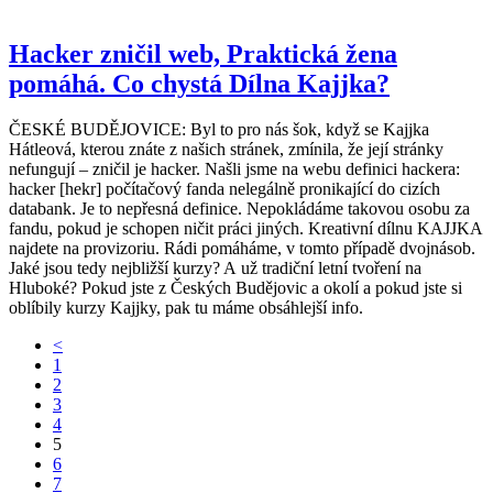
Hacker zničil web, Praktická žena
pomáhá. Co chystá Dílna Kajjka?
ČESKÉ BUDĚJOVICE: Byl to pro nás šok, když se Kajjka
Hátleová, kterou znáte z našich stránek, zmínila, že její stránky
nefungují – zničil je hacker. Našli jsme na webu definici hackera:
hacker [hekr] počítačový fanda nelegálně pronikající do cizích
databank. Je to nepřesná definice. Nepokládáme takovou osobu za
fandu, pokud je schopen ničit práci jiných. Kreativní dílnu KAJJKA
najdete na provizoriu. Rádi pomáháme, v tomto případě dvojnásob.
Jaké jsou tedy nejbližší kurzy? A už tradiční letní tvoření na
Hluboké? Pokud jste z Českých Budějovic a okolí a pokud jste si
oblíbily kurzy Kajjky, pak tu máme obsáhlejší info.
<
1
2
3
4
5
6
7