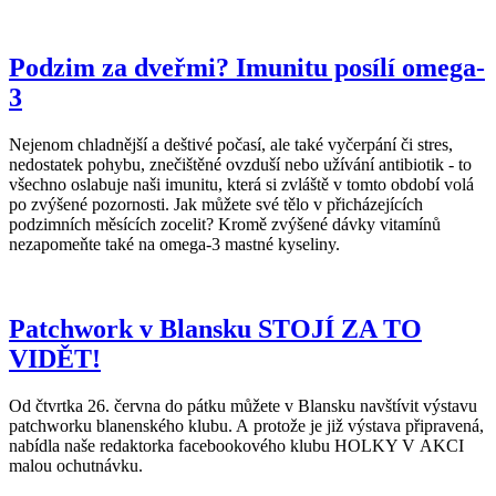
Podzim za dveřmi? Imunitu posílí omega-
3
Nejenom chladnější a deštivé počasí, ale také vyčerpání či stres,
nedostatek pohybu, znečištěné ovzduší nebo užívání antibiotik - to
všechno oslabuje naši imunitu, která si zvláště v tomto období volá
po zvýšené pozornosti. Jak můžete své tělo v přicházejících
podzimních měsících zocelit? Kromě zvýšené dávky vitamínů
nezapomeňte také na omega-3 mastné kyseliny.
Patchwork v Blansku STOJÍ ZA TO
VIDĚT!
Od čtvrtka 26. června do pátku můžete v Blansku navštívit výstavu
patchworku blanenského klubu. A protože je již výstava připravená,
nabídla naše redaktorka facebookového klubu HOLKY V AKCI
malou ochutnávku.