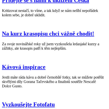
Přidejte se s námi k uklízení Česka
Kritizovat nestačí, to víme, a tak když se nám nelíbí nepořádek
kolem sebe, je dobré uklidit.
Na kurz krasopisu chci vážně chodit!
Za svoje novinářské roky už jsem vyzkoušela ledasjaké kurzy a
zážitky, ale krasopis patří k těm nejlepším.
Kávová inspirace
Jestli máte ráda kávu a dobré černobílé fotky, tak se můžete potěšit
skvělými díly Gorana Tačevského a finalistů soutěže Nescafé
Dolce Gusto.
Vyzkoušejte Fotofatu