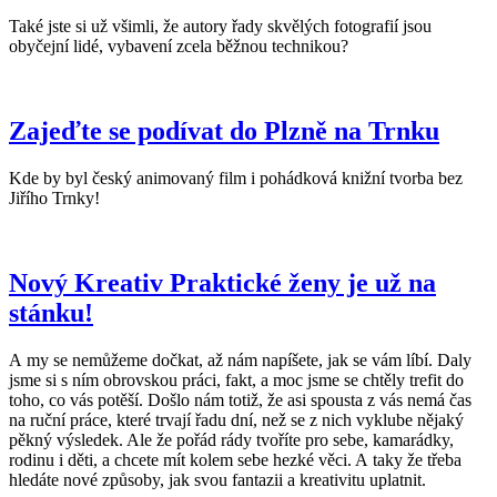
Také jste si už všimli, že autory řady skvělých fotografií jsou
obyčejní lidé, vybavení zcela běžnou technikou?
Zajeďte se podívat do Plzně na Trnku
Kde by byl český animovaný film i pohádková knižní tvorba bez
Jiřího Trnky!
Nový Kreativ Praktické ženy je už na
stánku!
A my se nemůžeme dočkat, až nám napíšete, jak se vám líbí. Daly
jsme si s ním obrovskou práci, fakt, a moc jsme se chtěly trefit do
toho, co vás potěší. Došlo nám totiž, že asi spousta z vás nemá čas
na ruční práce, které trvají řadu dní, než se z nich vyklube nějaký
pěkný výsledek. Ale že pořád rády tvoříte pro sebe, kamarádky,
rodinu i děti, a chcete mít kolem sebe hezké věci. A taky že třeba
hledáte nové způsoby, jak svou fantazii a kreativitu uplatnit.