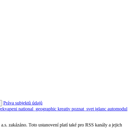
Práva subjektů údajů
rekvapeni
national_geographic
kreativ
poznat_svet
iglanc
automodul
s. zakázáno. Toto ustanovení platí také pro RSS kanály a jejich