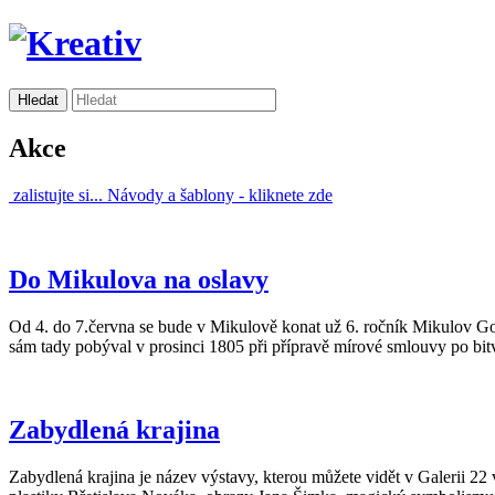
Akce
zalistujte si...
Návody a šablony -
kliknete zde
Do Mikulova na oslavy
Od 4. do 7.června se bude v Mikulově konat už 6. ročník Mikulov Gou
sám tady pobýval v prosinci 1805 při přípravě mírové smlouvy po bi
Zabydlená krajina
Zabydlená krajina je název výstavy, kterou můžete vidět v Galerii 22 v