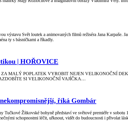
s malířky Májy Roztočilové a imaginativní obrazy Vladimíra Vély. In
u výstavu Svět loutek a animovaných filmů režiséra Jana Karpaše. Jan 
éna ty s básničkami a říkadly.
ématikou | HOŘOVICE
ZA MALÝ POPLATEK VYROBIT NEJEN VELIKONOČNÍ DEKO
AZDOBÍTE SI VELIKONOČNÍ VAJÍČKA…
 a nekompromisnější, říká Gombár
řiny Tučkové Žítkovské bohyně představí ve světové premiéře v sobotu 
ými schopnostmi léčit, uřknout, vidět do budoucnosti i přivolat lásku