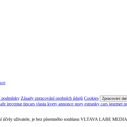
kce
í podmínky
Zásady zpracování osobních údajů
Cookies
Zpracování dat
kafe
ireceptar
tipcars
vlasta
kvety
annonce
story
estranky
cars
igurmet
p
sobní účely uživatele, je bez písemného souhlasu VLTAVA LABE MEDIA a.