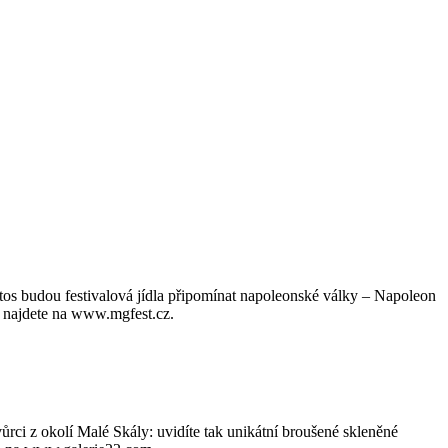
tos budou festivalová jídla připomínat napoleonské války – Napoleon
i najdete na www.mgfest.cz.
vůrci z okolí Malé Skály: uvidíte tak unikátní broušené skleněné