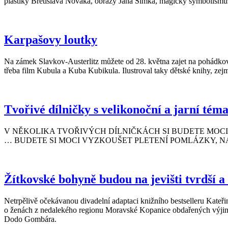
plastiky Břetislava Nováka, obrazy Jana Šimka, magický symbolismu
Karpašovy loutky
Na zámek Slavkov-Austerlitz můžete od 28. května zajet na pohádkovo
třeba film Kubula a Kuba Kubikula. Ilustroval taky dětské knihy, zejm
Tvořivé dílničky s velikonoční a jarní t
V NĚKOLIKA TVOŘIVÝCH DÍLNIČKÁCH SI BUDETE MOCI 
… BUDETE SI MOCI VYZKOUŠET PLETENÍ POMLÁZKY, N
Žítkovské bohyně budou na jevišti tvrdší
Netrpělivě očekávanou divadelní adaptaci knižního bestselleru Kate
o ženách z nedalekého regionu Moravské Kopanice obdařených výjimečn
Dodo Gombára.