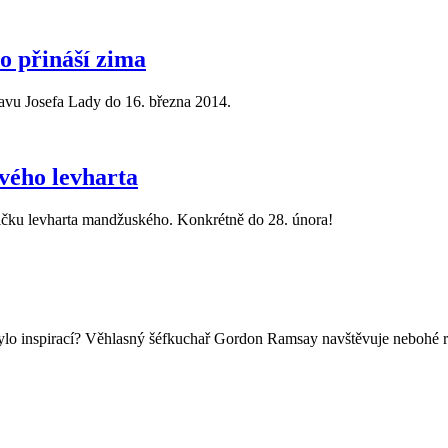
přináší zima
u Josefa Lady do 16. března 2014.
vého levharta
mičku levharta mandžuského. Konkrétně do 28. února!
ylo inspirací? Věhlasný šéfkuchař Gordon Ramsay navštěvuje nebohé re