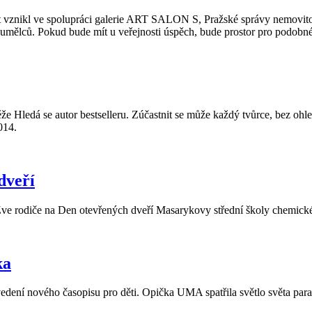
ikl ve spolupráci galerie ART SALON S, Pražské správy nemovitostí 
 umělců. Pokud bude mít u veřejnosti úspěch, bude prostor pro podobné
těže Hledá se autor bestselleru. Zúčastnit se může každý tvůrce, bez oh
014.
dveří
 Zve rodiče na Den otevřených dveří Masarykovy střední školy chemické
ka
uvedení nového časopisu pro děti. Opička UMA spatřila světlo světa par