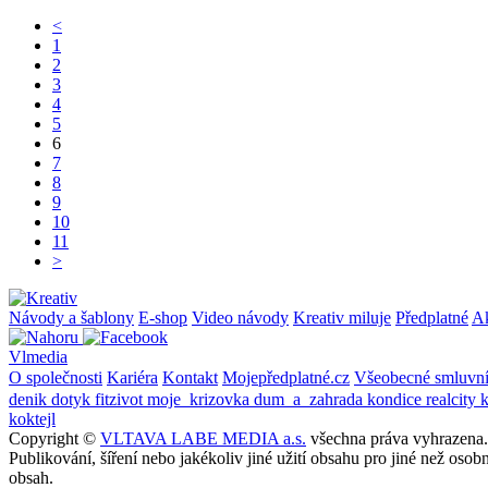
<
1
2
3
4
5
6
7
8
9
10
11
>
Návody a šablony
E-shop
Video návody
Kreativ miluje
Předplatné
A
Vlmedia
O společnosti
Kariéra
Kontakt
Mojepředplatné.cz
Všeobecné smluvn
denik
dotyk
fitzivot
moje_krizovka
dum_a_zahrada
kondice
realcity
koktejl
Copyright ©
VLTAVA LABE MEDIA a.s.
všechna práva vyhrazena.
Publikování, šíření nebo jakékoliv jiné užití obsahu pro jiné než o
obsah.