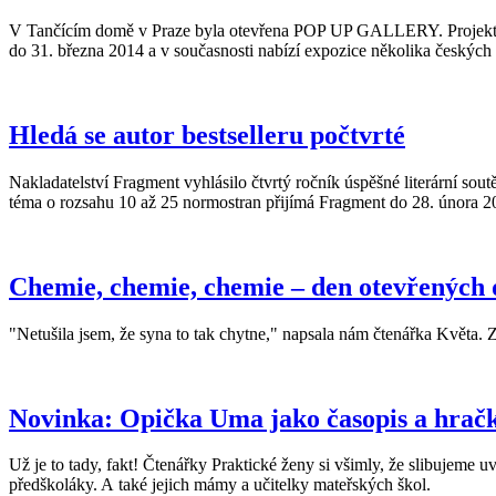
V Tančícím domě v Praze byla otevřena POP UP GALLERY. Projekt vzn
do 31. března 2014 a v současnosti nabízí expozice několika českých
Hledá se autor bestselleru počtvrté
Nakladatelství Fragment vyhlásilo čtvrtý ročník úspěšné literární sou
téma o rozsahu 10 až 25 normostran přijímá Fragment do 28. února 2
Chemie, chemie, chemie – den otevřených 
"Netušila jsem, že syna to tak chytne," napsala nám čtenářka Květa.
Novinka: Opička Uma jako časopis a hrač
Už je to tady, fakt! Čtenářky Praktické ženy si všimly, že slibujeme 
předškoláky. A také jejich mámy a učitelky mateřských škol.