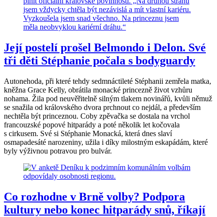
Její postelí prošel Belmondo i Delon. Své
tři děti Stéphanie počala s bodyguardy
Autonehoda, při které tehdy sedmnáctileté Stéphanii zemřela matka,
kněžna Grace Kelly, obrátila monacké princezně život vzhůru
nohama. Žila pod neuvěřitelně silným tlakem novinářů, kvůli němuž
se snažila od královského dvora prchnout co nejdál, a především
nechtěla být princeznou. Coby zpěvačka se dostala na vrchol
francouzské popové hitparády a poté několik let kočovala
s cirkusem. Své si Stéphanie Monacká, která dnes slaví
osmapadesáté narozeniny, užila i díky milostným eskapádám, které
byly výživnou potravou pro bulvár.
Co rozhodne v Brně volby? Podpora
kultury nebo konec hitparády snů, říkají