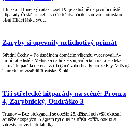
Hlinsko - Hlinecký rodák Josef IX. je aktuálně na prvním místě
hitparády Českého rozhlasu Česká dvanáctka s novou autorskou
písní Hlídej lásku svou.
Záryby si upevnily nelichotivý primát
Střední Čechy – Po úspěšném domácím víkendu vycestovali A-
třídní fotbalisté z Mělnicka na hřiště soupeřů a tam už to zdaleka
taková hitparáda nebyla. Z tria týmů zabodovaly pouze Kly. Vítězný
hattrick jim vystřelil Rostislav Šmíd.
Tři střelecké hitparády na scéně: Prouza
4, Zárybnický, Ondráško 3
Trutnov – Bez překvapení se obešlo 25. dějství nejvyšší okresní
soutěže dospělých. Šlágrem byl duel na hřišti Poříčí, odkud si
vítězství odvezl lídr tabulky.