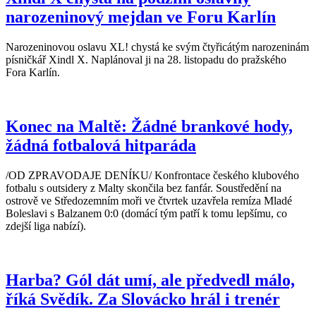
narozeninový mejdan ve Foru Karlín
Narozeninovou oslavu XL! chystá ke svým čtyřicátým narozeninám
písničkář Xindl X. Naplánoval ji na 28. listopadu do pražského
Fora Karlín.
Konec na Maltě: Žádné brankové hody,
žádná fotbalová hitparáda
/OD ZPRAVODAJE DENÍKU/ Konfrontace českého klubového
fotbalu s outsidery z Malty skončila bez fanfár. Soustředění na
ostrově ve Středozemním moři ve čtvrtek uzavřela remíza Mladé
Boleslavi s Balzanem 0:0 (domácí tým patří k tomu lepšímu, co
zdejší liga nabízí).
Harba? Gól dát umí, ale předvedl málo,
říká Svědík. Za Slovácko hrál i trenér