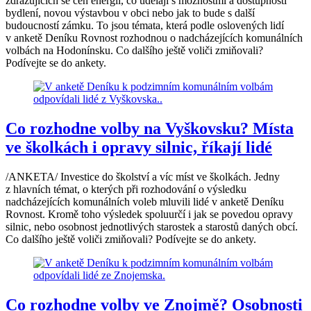
zdražujících se cen energií, co udělají s možnostmi a dostupností
bydlení, novou výstavbou v obci nebo jak to bude s další
budoucností zámku. To jsou témata, která podle oslovených lidí
v anketě Deníku Rovnost rozhodnou o nadcházejících komunálních
volbách na Hodonínsku. Co dalšího ještě voliči zmiňovali?
Podívejte se do ankety.
Co rozhodne volby na Vyškovsku? Místa
ve školkách i opravy silnic, říkají lidé
/ANKETA/ Investice do školství a víc míst ve školkách. Jedny
z hlavních témat, o kterých při rozhodování o výsledku
nadcházejících komunálních voleb mluvili lidé v anketě Deníku
Rovnost. Kromě toho výsledek spoluurčí i jak se povedou opravy
silnic, nebo osobnost jednotlivých starostek a starostů daných obcí.
Co dalšího ještě voliči zmiňovali? Podívejte se do ankety.
Co rozhodne volby ve Znojmě? Osobnosti