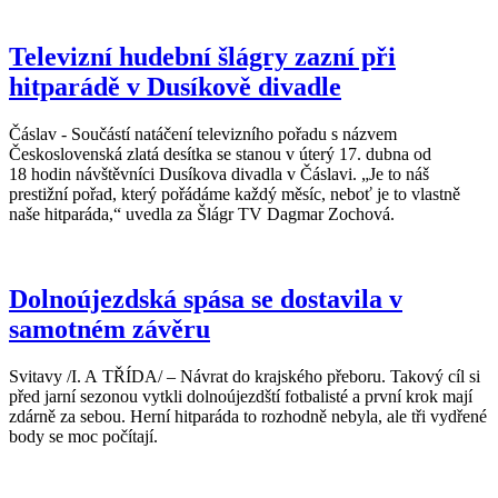
Televizní hudební šlágry zazní při
hitparádě v Dusíkově divadle
Čáslav - Součástí natáčení televizního pořadu s názvem
Československá zlatá desítka se stanou v úterý 17. dubna od
18 hodin návštěvníci Dusíkova divadla v Čáslavi. „Je to náš
prestižní pořad, který pořádáme každý měsíc, neboť je to vlastně
naše hitparáda,“ uvedla za Šlágr TV Dagmar Zochová.
Dolnoújezdská spása se dostavila v
samotném závěru
Svitavy /I. A TŘÍDA/ – Návrat do krajského přeboru. Takový cíl si
před jarní sezonou vytkli dolnoújezdští fotbalisté a první krok mají
zdárně za sebou. Herní hitparáda to rozhodně nebyla, ale tři vydřené
body se moc počítají.