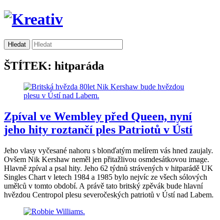
ŠTÍTEK: hitparáda
Zpíval ve Wembley před Queen, nyní
jeho hity roztančí ples Patriotů v Ústí
Jeho vlasy vyčesané nahoru s blonďatým melírem vás hned zaujaly.
Ovšem Nik Kershaw neměl jen přitažlivou osmdesátkovou image.
Hlavně zpíval a psal hity. Jeho 62 týdnů strávených v hitparádě UK
Singles Chart v letech 1984 a 1985 bylo nejvíc ze všech sólových
umělců v tomto období. A právě tato britský zpěvák bude hlavní
hvězdou Centropol plesu severočeských patriotů v Ústí nad Labem.