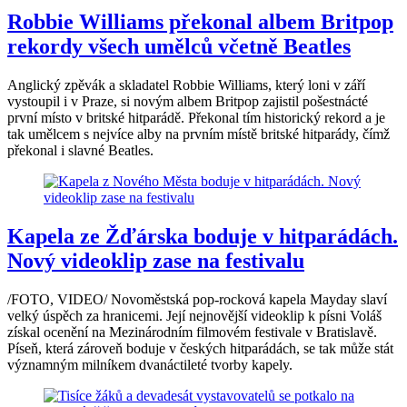
Robbie Williams překonal albem Britpop
rekordy všech umělců včetně Beatles
Anglický zpěvák a skladatel Robbie Williams, který loni v září
vystoupil i v Praze, si novým albem Britpop zajistil pošestnácté
první místo v britské hitparádě. Překonal tím historický rekord a je
tak umělcem s nejvíce alby na prvním místě britské hitparády, čímž
překonal i slavné Beatles.
Kapela ze Žďárska boduje v hitparádách.
Nový videoklip zase na festivalu
/FOTO, VIDEO/ Novoměstská pop-rocková kapela Mayday slaví
velký úspěch za hranicemi. Její nejnovější videoklip k písni Voláš
získal ocenění na Mezinárodním filmovém festivale v Bratislavě.
Píseň, která zároveň boduje v českých hitparádách, se tak může stát
významným milníkem dvanáctileté tvorby kapely.