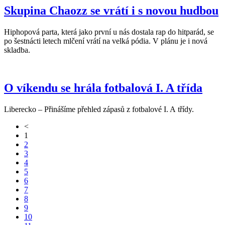
Skupina Chaozz se vrátí i s novou hudbou
Hiphopová parta, která jako první u nás dostala rap do hitparád, se
po šestnácti letech mlčení vrátí na velká pódia. V plánu je i nová
skladba.
O víkendu se hrála fotbalová I. A třída
Liberecko – Přinášíme přehled zápasů z fotbalové I. A třídy.
<
1
2
3
4
5
6
7
8
9
10