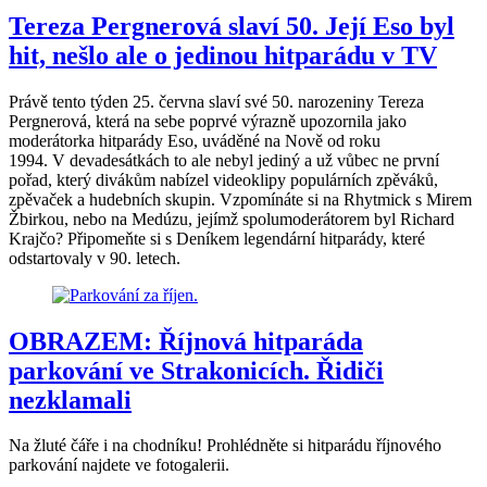
Tereza Pergnerová slaví 50. Její Eso byl
hit, nešlo ale o jedinou hitparádu v TV
Právě tento týden 25. června slaví své 50. narozeniny Tereza
Pergnerová, která na sebe poprvé výrazně upozornila jako
moderátorka hitparády Eso, uváděné na Nově od roku
1994. V devadesátkách to ale nebyl jediný a už vůbec ne první
pořad, který divákům nabízel videoklipy populárních zpěváků,
zpěvaček a hudebních skupin. Vzpomínáte si na Rhytmick s Mirem
Žbirkou, nebo na Medúzu, jejímž spolumoderátorem byl Richard
Krajčo? Připomeňte si s Deníkem legendární hitparády, které
odstartovaly v 90. letech.
OBRAZEM: Říjnová hitparáda
parkování ve Strakonicích. Řidiči
nezklamali
Na žluté čáře i na chodníku! Prohlédněte si hitparádu říjnového
parkování najdete ve fotogalerii.