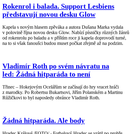
Rokenrol i balada. Support Lesbiens
představují novou desku Glow
Kapela s novým hlasem zpěváka a autora Dušana Marka vydala
v polovině října novou desku Glow. Nabízí písničky různých žánrů
od rokenrolu po baladu a v příštím roce ji kapela doprovodí turné,
na to si však fanoušci budou muset počkat zřejmě až na podzim.
Vladimír Roth po svém návratu na
led: Žádná hitparáda to není
Třinec – Hokejovým Ocelářům se začínají do hry vracet hráči
z marodky. Po Robertsu Bukartsovi, Jiřím Polanském a Martinu
Růžičkovi to byl naposledy obránce Vladimír Roth.
Žádná hitparáda. Ale body
Hradec Králové /FOTO/ - Fotbalový Hradec se vrátil po prohře