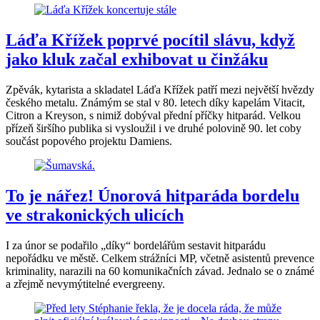
Láďa Křížek poprvé pocítil slávu, když
jako kluk začal exhibovat u činžáku
Zpěvák, kytarista a skladatel Láďa Křížek patří mezi největší hvězdy
českého metalu. Známým se stal v 80. letech díky kapelám Vitacit,
Citron a Kreyson, s nimiž dobýval přední příčky hitparád. Velkou
přízeň širšího publika si vysloužil i ve druhé polovině 90. let coby
součást popového projektu Damiens.
To je nářez! Únorová hitparáda bordelu
ve strakonických ulicích
I za únor se podařilo „díky“ bordelářům sestavit hitparádu
nepořádku ve městě. Celkem strážníci MP, včetně asistentů prevence
kriminality, narazili na 60 komunikačních závad. Jednalo se o známé
a zřejmě nevymýtitelné evergreeny.