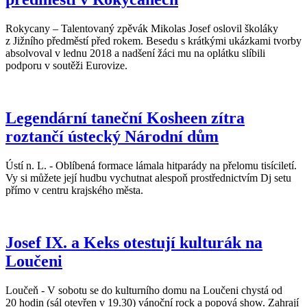
Rokycany – Talentovaný zpěvák Mikolas Josef oslovil školáky
z Jižního předměstí před rokem. Besedu s krátkými ukázkami tvorby
absolvoval v lednu 2018 a nadšení žáci mu na oplátku slíbili
podporu v soutěži Eurovize.
Legendární taneční Kosheen zítra
roztančí ústecký Národní dům
Ústí n. L. - Oblíbená formace lámala hitparády na přelomu tisíciletí.
Vy si můžete její hudbu vychutnat alespoň prostřednictvím Dj setu
přímo v centru krajského města.
Josef IX. a Keks otestují kulturák na
Loučeni
Loučeň - V sobotu se do kulturního domu na Loučeni chystá od
20 hodin (sál otevřen v 19.30) vánoční rock a popová show. Zahrají