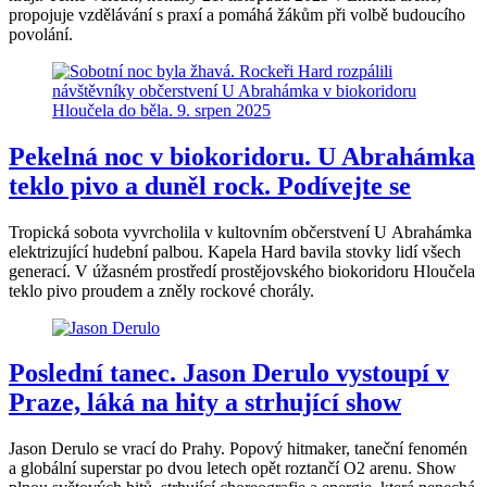
propojuje vzdělávání s praxí a pomáhá žákům při volbě budoucího
povolání.
Pekelná noc v biokoridoru. U Abrahámka
teklo pivo a duněl rock. Podívejte se
Tropická sobota vyvrcholila v kultovním občerstvení U Abrahámka
elektrizující hudební palbou. Kapela Hard bavila stovky lidí všech
generací. V úžasném prostředí prostějovského biokoridoru Hloučela
teklo pivo proudem a zněly rockové chorály.
Poslední tanec. Jason Derulo vystoupí v
Praze, láká na hity a strhující show
Jason Derulo se vrací do Prahy. Popový hitmaker, taneční fenomén
a globální superstar po dvou letech opět roztančí O2 arenu. Show