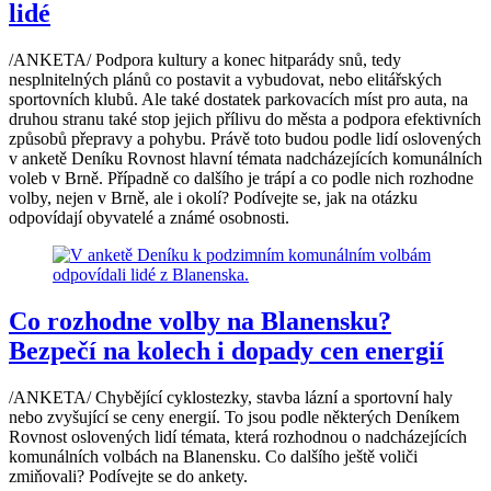
lidé
/ANKETA/ Podpora kultury a konec hitparády snů, tedy
nesplnitelných plánů co postavit a vybudovat, nebo elitářských
sportovních klubů. Ale také dostatek parkovacích míst pro auta, na
druhou stranu také stop jejich přílivu do města a podpora efektivních
způsobů přepravy a pohybu. Právě toto budou podle lidí oslovených
v anketě Deníku Rovnost hlavní témata nadcházejících komunálních
voleb v Brně. Případně co dalšího je trápí a co podle nich rozhodne
volby, nejen v Brně, ale i okolí? Podívejte se, jak na otázku
odpovídají obyvatelé a známé osobnosti.
Co rozhodne volby na Blanensku?
Bezpečí na kolech i dopady cen energií
/ANKETA/ Chybějící cyklostezky, stavba lázní a sportovní haly
nebo zvyšující se ceny energií. To jsou podle některých Deníkem
Rovnost oslovených lidí témata, která rozhodnou o nadcházejících
komunálních volbách na Blanensku. Co dalšího ještě voliči
zmiňovali? Podívejte se do ankety.