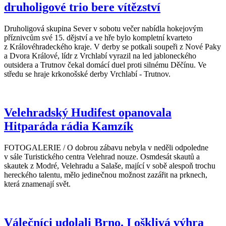
druholigové trio bere vítězství
Druholigová skupina Sever v sobotu večer nabídla hokejovým
příznivcům své 15. dějství a ve hře bylo kompletní kvarteto
z Královéhradeckého kraje. V derby se potkali soupeři z Nové Paky
a Dvora Králové, lídr z Vrchlabí vyrazil na led jabloneckého
outsidera a Trutnov čekal domácí duel proti silnému Děčínu. Ve
středu se hraje krkonošské derby Vrchlabí - Trutnov.
Velehradský Hudifest opanovala
Hitparáda rádia Kamzík
FOTOGALERIE / O dobrou zábavu nebyla v neděli odpoledne
v sále Turistického centra Velehrad nouze. Osmdesát skautů a
skautek z Modré, Velehradu a Salaše, mající v sobě alespoň trochu
hereckého talentu, mělo jedinečnou možnost zazářit na prknech,
která znamenají svět.
Válečníci udolali Brno. I ošklivá výhra