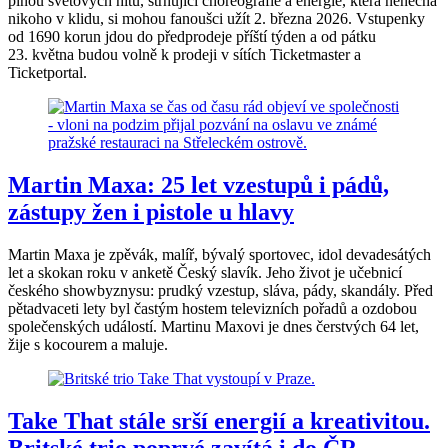
plnou světových hitů, strhující choreografie a energie, která nenechá
nikoho v klidu, si mohou fanoušci užít 2. března 2026. Vstupenky
od 1690 korun jdou do předprodeje příští týden a od pátku
23. května budou volně k prodeji v sítích Ticketmaster a
Ticketportal.
Martin Maxa: 25 let vzestupů i pádů,
zástupy žen i pistole u hlavy
Martin Maxa je zpěvák, malíř, bývalý sportovec, idol devadesátých
let a skokan roku v anketě Český slavík. Jeho život je učebnicí
českého showbyznysu: prudký vzestup, sláva, pády, skandály. Před
pětadvaceti lety byl častým hostem televizních pořadů a ozdobou
společenských událostí. Martinu Maxovi je dnes čerstvých 64 let,
žije s kocourem a maluje.
Take That stále srší energií a kreativitou.