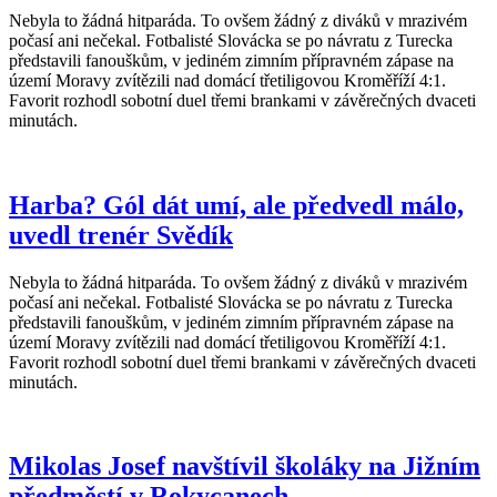
Nebyla to žádná hitparáda. To ovšem žádný z diváků v mrazivém
počasí ani nečekal. Fotbalisté Slovácka se po návratu z Turecka
představili fanouškům, v jediném zimním přípravném zápase na
území Moravy zvítězili nad domácí třetiligovou Kroměříží 4:1.
Favorit rozhodl sobotní duel třemi brankami v závěrečných dvaceti
minutách.
Harba? Gól dát umí, ale předvedl málo,
uvedl trenér Svědík
Nebyla to žádná hitparáda. To ovšem žádný z diváků v mrazivém
počasí ani nečekal. Fotbalisté Slovácka se po návratu z Turecka
představili fanouškům, v jediném zimním přípravném zápase na
území Moravy zvítězili nad domácí třetiligovou Kroměříží 4:1.
Favorit rozhodl sobotní duel třemi brankami v závěrečných dvaceti
minutách.
Mikolas Josef navštívil školáky na Jižním
předměstí v Rokycanech