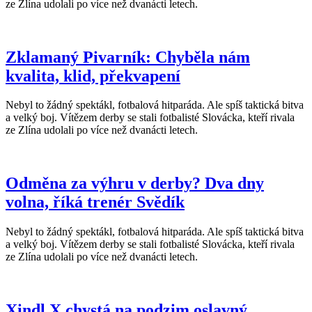
ze Zlína udolali po více než dvanácti letech.
Zklamaný Pivarník: Chyběla nám
kvalita, klid, překvapení
Nebyl to žádný spektákl, fotbalová hitparáda. Ale spíš taktická bitva
a velký boj. Vítězem derby se stali fotbalisté Slovácka, kteří rivala
ze Zlína udolali po více než dvanácti letech.
Odměna za výhru v derby? Dva dny
volna, říká trenér Svědík
Nebyl to žádný spektákl, fotbalová hitparáda. Ale spíš taktická bitva
a velký boj. Vítězem derby se stali fotbalisté Slovácka, kteří rivala
ze Zlína udolali po více než dvanácti letech.
Xindl X chystá na podzim oslavný