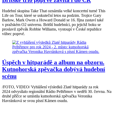
Britské trio poprvé zavítá i do ČR
Hudební skupina Take That oznámila velké koncertní turné This
Life on Tour, které se uskuteční letos na podzim. Trojice Gary
Barlow, Mark Owen a Howard Donald se 16. října zastaví také
v pražském O2 universu. Britští hudebníci, po jejichž boku se
proslavil zpěvák Robbie Williams, vystoupí v České republice
vůbec poprvé.
Úspěch v hitparádě a album na obzoru.
Kutnohorská zpěvačka dobývá hudební
scénu
/FOTO, VIDEO/ Vyhlášení výsledků Zlaté hitparády za rok
2024 odvysílalo regionální Rádio Pelhřimov v neděli 30. června. Na
druhé příčce se umístila kutnohorská zpěvačka Veronika
Havránková se svou písní Kámen osudu.