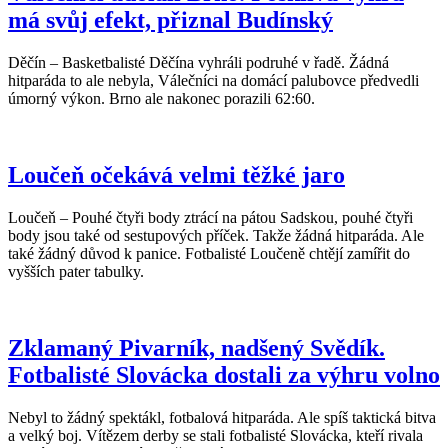
má svůj efekt, přiznal Budínský
Děčín – Basketbalisté Děčína vyhráli podruhé v řadě. Žádná
hitparáda to ale nebyla, Válečníci na domácí palubovce předvedli
úmorný výkon. Brno ale nakonec porazili 62:60.
Loučeň očekává velmi těžké jaro
Loučeň – Pouhé čtyři body ztrácí na pátou Sadskou, pouhé čtyři
body jsou také od sestupových příček. Takže žádná hitparáda. Ale
také žádný důvod k panice. Fotbalisté Loučeně chtějí zamířit do
vyšších pater tabulky.
Zklamaný Pivarník, nadšený Svědík.
Fotbalisté Slovácka dostali za výhru volno
Nebyl to žádný spektákl, fotbalová hitparáda. Ale spíš taktická bitva
a velký boj. Vítězem derby se stali fotbalisté Slovácka, kteří rivala