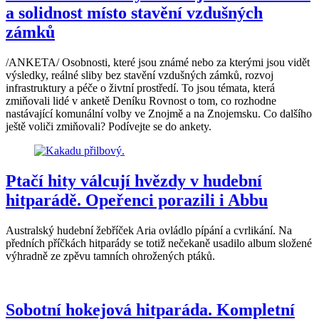
a solidnost místo stavění vzdušných
zámků
/ANKETA/ Osobnosti, které jsou známé nebo za kterými jsou vidět
výsledky, reálné sliby bez stavění vzdušných zámků, rozvoj
infrastruktury a péče o živtní prostředí. To jsou témata, která
zmiňovali lidé v anketě Deníku Rovnost o tom, co rozhodne
nastávající komunální volby ve Znojmě a na Znojemsku. Co dalšího
ještě voliči zmiňovali? Podívejte se do ankety.
Ptačí hity válcují hvězdy v hudební
hitparádě. Opeřenci porazili i Abbu
Australský hudební žebříček Aria ovládlo pípání a cvrlikání. Na
předních příčkách hitparády se totiž nečekaně usadilo album složené
výhradně ze zpěvu tamních ohrožených ptáků.
Sobotní hokejová hitparáda. Kompletní