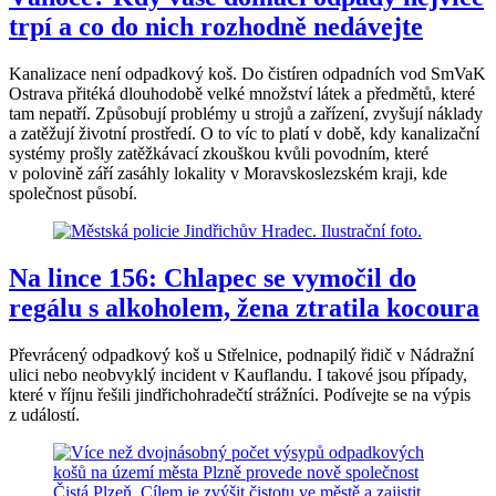
trpí a co do nich rozhodně nedávejte
Kanalizace není odpadkový koš. Do čistíren odpadních vod SmVaK
Ostrava přitéká dlouhodobě velké množství látek a předmětů, které
tam nepatří. Způsobují problémy u strojů a zařízení, zvyšují náklady
a zatěžují životní prostředí. O to víc to platí v době, kdy kanalizační
systémy prošly zatěžkávací zkouškou kvůli povodním, které
v polovině září zasáhly lokality v Moravskoslezském kraji, kde
společnost působí.
Na lince 156: Chlapec se vymočil do
regálu s alkoholem, žena ztratila kocoura
Převrácený odpadkový koš u Střelnice, podnapilý řidič v Nádražní
ulici nebo neobvyklý incident v Kauflandu. I takové jsou případy,
které v říjnu řešili jindřichohradečtí strážníci. Podívejte se na výpis
z událostí.