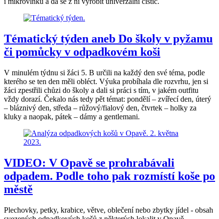
i mikrovlnku a dá se z ní vyrobit univerzální čistič.
Tématický týden aneb Do školy v pyžamu
či pomůcky v odpadkovém koši
V minulém týdnu si žáci 5. B určili na každý den své téma, podle
kterého se ten den měli obléct. Výuka probíhala dle rozvrhu, jen si
žáci zpestřili chůzi do školy a dali si práci s tím, v jakém outfitu
vždy dorazí. Čekalo nás tedy pět témat: pondělí – zvířecí den, úterý
– bláznivý den, středa – růžový/fialový den, čtvrtek – holky za
kluky a naopak, pátek – dámy a gentlemani.
VIDEO: V Opavě se prohrabávali
odpadem. Podle toho pak rozmístí koše po
městě
Plechovky, petky, krabice, větve, oblečení nebo zbytky jídel - obsah
svezených odpadkových košů z některých lokalit v Opavě.