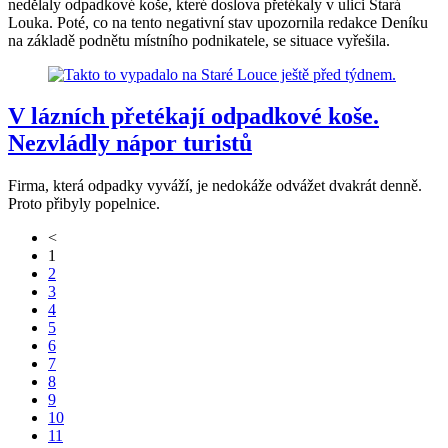
nedělaly odpadkové koše, které doslova přetékaly v ulici Stará
Louka. Poté, co na tento negativní stav upozornila redakce Deníku
na základě podnětu místního podnikatele, se situace vyřešila.
V lázních přetékají odpadkové koše.
Nezvládly nápor turistů
Firma, která odpadky vyváží, je nedokáže odvážet dvakrát denně.
Proto přibyly popelnice.
<
1
2
3
4
5
6
7
8
9
10
11