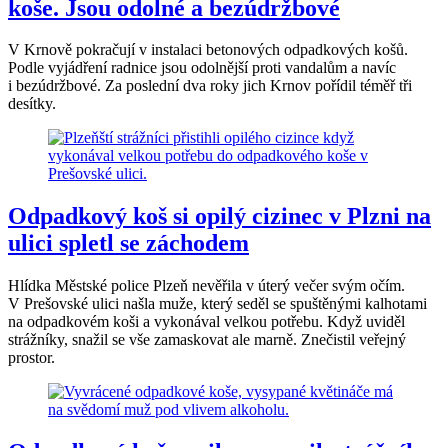
koše. Jsou odolné a bezúdržbové
V Krnově pokračují v instalaci betonových odpadkových košů.
Podle vyjádření radnice jsou odolnější proti vandalům a navíc
i bezúdržbové. Za poslední dva roky jich Krnov pořídil téměř tři
desítky.
Odpadkový koš si opilý cizinec v Plzni na
ulici spletl se záchodem
Hlídka Městské police Plzeň nevěřila v úterý večer svým očím.
V Prešovské ulici našla muže, který seděl se spuštěnými kalhotami
na odpadkovém koši a vykonával velkou potřebu. Když uviděl
strážníky, snažil se vše zamaskovat ale marně. Znečistil veřejný
prostor.