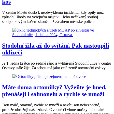
koš
V centru Mostu došlo k neobvyklému incidentu, kdy opilý muž
způsobil škody na veřejném majetku. Jeho nečekaný souboj
s odpadkovým košem skončil až zásahem městské policie.
Stodolní žila až do svítání. Pak nastoupili
uklízeči
Je 1. ledna krátce po sedmé ráno a vyhlášená Stodolní ulice v centru
Ostravy stále žije. Za sebou má jako celá země novoroční oslavy.
Máte doma octomilky? Vyžeňte je hned,
přenášejí i salmonelu a rychle se množí
Jsou malé, otravné, rychle se množí a navíc jsou nebezpečné,
protože ohrožují naše zdraví. Ovocné či vinné mušky nebo také