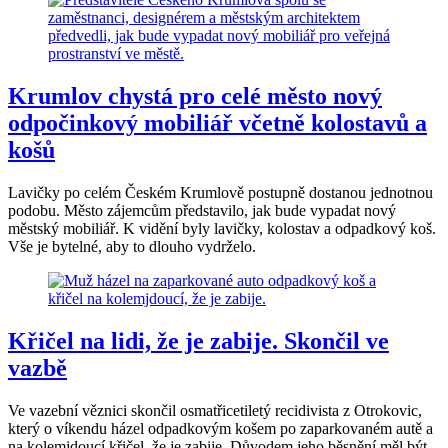
Krumlov chystá pro celé město nový
odpočinkový mobiliář včetně kolostavů a
košů
Lavičky po celém Českém Krumlově postupně dostanou jednotnou
podobu. Město zájemcům představilo, jak bude vypadat nový
městský mobiliář. K vidění byly lavičky, kolostav a odpadkový koš.
Vše je bytelné, aby to dlouho vydrželo.
Křičel na lidi, že je zabije. Skončil ve
vazbě
Ve vazební věznici skončil osmatřicetiletý recidivista z Otrokovic,
který o víkendu házel odpadkovým košem po zaparkovaném autě a
na kolemjdoucí křičel, že je zabije. Důvodem jeho běsnění měl být