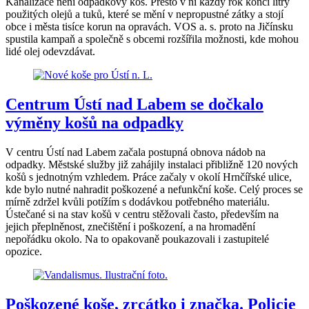
Kanalizace není odpadkový koš. Přesto v ní každý rok končí litry
použitých olejů a tuků, které se mění v nepropustné zátky a stojí
obce i města tisíce korun na opravách. VOS a. s. proto na Jičínsku
spustila kampaň a společně s obcemi rozšířila možnosti, kde mohou
lidé olej odevzdávat.
Centrum Ústí nad Labem se dočkalo
výměny košů na odpadky
V centru Ústí nad Labem začala postupná obnova nádob na
odpadky. Městské služby již zahájily instalaci přibližně 120 nových
košů s jednotným vzhledem. Práce začaly v okolí Hrnčířské ulice,
kde bylo nutné nahradit poškozené a nefunkční koše. Celý proces se
mírně zdržel kvůli potížím s dodávkou potřebného materiálu.
Ústečané si na stav košů v centru stěžovali často, především na
jejich přeplněnost, znečištění i poškození, a na hromadění
nepořádku okolo. Na to opakovaně poukazovali i zastupitelé
opozice.
Poškozené koše, zrcátko i značka. Policie