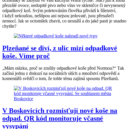
octomilky se zabydlí ve vaší kuchyni velmi rychle. Stačí jim k tomu
přezrálé ovoce, nedopité pivo nebo víno ve skleničce či nevynesený
odpadkový koš. Svým poletováním člověka přivádí k šílenství,
i když nekoušou, neštípou ani nejsou jedovaté, jsou přenašeči
nemocí. Jak se octomilek zbavit, co nesnáší a do jaké pasti je snadno
chytíte?
Plzeňané se diví, z ulic mizí odpadkové
koše. Víme proč
„Mám otázku, proč se zrušily odpadkové koše před Normou?“ Tak
začíná jedna z diskuzí na sociálních sítích a množství odpovědí a
komentářů svědčí o tom, že tohle téma zajímá spoustu Plzeňanů.
V Boskovicích rozmisťují nové koše na
odpad. QR kód monitoruje včasné
vysypání