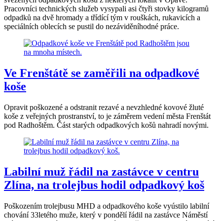
Pracovníci technických služeb vysypali asi čtyři stovky kilogramů
odpadků na dvě hromady a třídící tým v rouškách, rukavicích a
speciálních oblecích se pustil do nezáviděníhodné práce.
Ve Frenštátě se zaměřili na odpadkové
koše
Opravit poškozené a odstranit rezavé a nevzhledné kovové žluté
koše z veřejných prostranství, to je záměrem vedení města Frenštát
pod Radhoštěm. Část starých odpadkových košů nahradí novými.
Labilní muž řádil na zastávce v centru
Zlína, na trolejbus hodil odpadkový koš
Poškozením trolejbusu MHD a odpadkového koše vyústilo labilní
chování 33letého muže, který v pondělí řádil na zastávce Náměstí