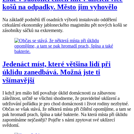
košů na odpadky. Město jim vyhovělo
Na základě podnětů tří osadních výborů instalovalo oddělení
cirkulární ekonomiky jabloneckého magistrátu pět nových košů se
zásobníky sáčků na exkrementy.
Jedenáct míst, které většina lidí při
úklidu zanedbává. Možná jste ti
všímavější
I když jen málo lidí považuje úklid domácnosti za zábavnou
záležitost, určitě se všichni shodneme, že pravidelné uklízení a
udržování pořádku je pro chod domácnosti i život rodiny nezbytné.
Občas se však stává, že některá místa při čištění opomíjíme, a tam se
pak hromadí prach, špína a také bakterie. Na která místa při úklidu
zapomínáme nejčastěji? Pojďte s námi zpytovat své uklízecí
svědomí.