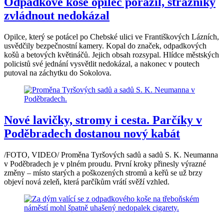
Odpadkové koše opilec porazil, strážníky
zvládnout nedokázal
Opilce, který se potácel po Chebské ulici ve Františkových Lázních,
usvědčily bezpečnostní kamery. Kopal do značek, odpadkových
košů a betových květináčů. Jejich obsah rozsypal. Hlídce městských
policistů své jednání vysvětlit nedokázal, a nakonec v poutech
putoval na záchytku do Sokolova.
Nové lavičky, stromy i cesta. Parčíky v
Poděbradech dostanou nový kabát
/FOTO, VIDEO/ Proměna Tyršových sadů a sadů S. K. Neumanna
v Poděbradech je v plném proudu. První kroky přinesly výrazné
změny – místo starých a poškozených stromů a keřů se už brzy
objeví nová zeleň, která parčíkům vrátí svěží vzhled.