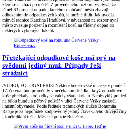
které se nachází po městě. Z provedeného rozboru vyplývá, že
téměř 63 procent odpadu, kterého se občané města zbavují
odhozením do odpadkových košů, je možné třídit. Jak uvedla
mluvčí radnice Kateřina Hradilová, v návaznosti na rozbor nyní
město zvažuje pořízení a rozmístění košů na tříděný odpad do
některých vybraných lokalit.
Přetékající odpadkové koše má prý na
svědomí jediný muž. Případy řeší
strážníci
/VIDEO, FOTOGALERIE/ Některé benešovské ulice se v pondělí
17. června ráno proměnily v nečekanou skládku, když odpadkové
koše přetékaly a odpadky se válely všude kolem. Neobvyklý pohled
na bílou bundu a péřový polštář v ulici Červené Vršky zaskočil
i místní obyvatele. Podle ředitele technických služeb Bohumila
Rataje je za nepořádek zodpovědný jediný člověk. Jeho dřívější činy
již několikrát řešila Městská policie Benešov.