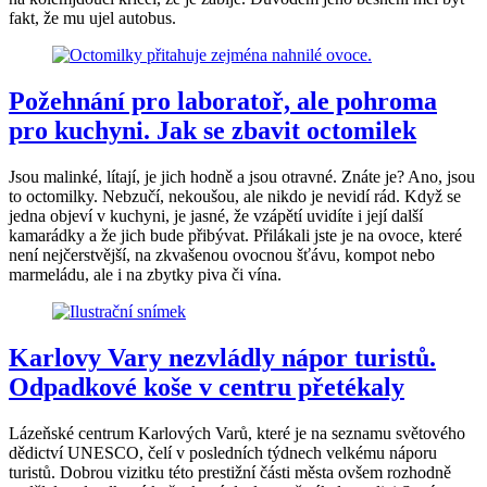
fakt, že mu ujel autobus.
Požehnání pro laboratoř, ale pohroma
pro kuchyni. Jak se zbavit octomilek
Jsou malinké, lítají, je jich hodně a jsou otravné. Znáte je? Ano, jsou
to octomilky. Nebzučí, nekoušou, ale nikdo je nevidí rád. Když se
jedna objeví v kuchyni, je jasné, že vzápětí uvidíte i její další
kamarádky a že jich bude přibývat. Přilákali jste je na ovoce, které
není nejčerstvější, na zkvašenou ovocnou šťávu, kompot nebo
marmeládu, ale i na zbytky piva či vína.
Karlovy Vary nezvládly nápor turistů.
Odpadkové koše v centru přetékaly
Lázeňské centrum Karlových Varů, které je na seznamu světového
dědictví UNESCO, čelí v posledních týdnech velkému náporu
turistů. Dobrou vizitku této prestižní části města ovšem rozhodně