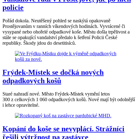
policie
Pořád dokola. Neutěšený pohled se naskýtá opakovaně
Prostějovanům v ranních víkendových hodinách. Vyvrácené či
vysypané nebo ohořelé odpadkové koše. Městu došla trpělivost a
stále se opakující vandalství předalo k šetření Policii České
republiky. Škody jdou do desetitisíců.
Frýdek-Místek se dočká nových
odpadkových košů
Staré nahradí nové. Město Frýdek-Místek vymění letos
300 z celkových 1 060 odpadkových košů. Nové mají být odolnější
i lehce opravitelné.
Kopání do koše se nevyplácí. Strážníci
řešili výtržnost na zastávce