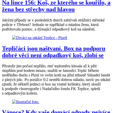
Na lince 156: Koš, ze kterého se kouřilo, a
žena bez střechy nad hlavou
Jakými případy se v posledních dnech zabývali strážníci městské
policie v Třeboni? Jednalo se například o mladou ženu, která
potřebovala pomoc, a dýmající odpadkový koš na náměstí.
Tepličáci jsou naštvaní. Box na podporu
dobré věci není odpadkový koš, zlobí se
Přestože jim počasí nepřálo, rtuť teploměru klesala až k pěti
stupňům pod bodem mrazu, snažili se fanoušci Teplic během
nedělního duelu s Plzní ve svém kotli na jižní tribuně Stínadel fandit
z plných plic. Po porážce 0:2 neměli dobrou náladu, navíc po utkání
zjistili, že někteří jedinci si box na vratné kelímky, který slouží
k podpoře choreografie i Nadačního fondu FK Teplice, spletli
s odpadkovým košem.
Vánoce? Kdy vaše domácí odpady nejvíce