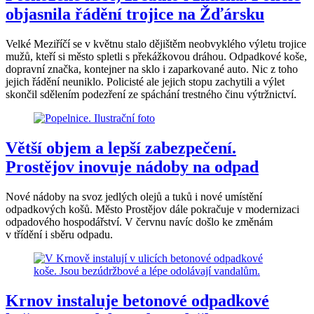
objasnila řádění trojice na Žďársku
Velké Meziříčí se v květnu stalo dějištěm neobvyklého výletu trojice
mužů, kteří si město spletli s překážkovou dráhou. Odpadkové koše,
dopravní značka, kontejner na sklo i zaparkované auto. Nic z toho
jejich řádění neuniklo. Policisté ale jejich stopu zachytili a výlet
skončil sdělením podezření ze spáchání trestného činu výtržnictví.
Větší objem a lepší zabezpečení.
Prostějov inovuje nádoby na odpad
Nové nádoby na svoz jedlých olejů a tuků i nové umístění
odpadkových košů. Město Prostějov dále pokračuje v modernizaci
odpadového hospodářství. V červnu navíc došlo ke změnám
v třídění i sběru odpadu.
Krnov instaluje betonové odpadkové