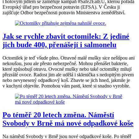
i hotovým jídlem se zaměřuje kampaň #Safe2EatEU, kterou pořádá
Evropský úřad pro bezpečnost potravin (EFSA). V Česku ji
zajišťuje Odbor bezpečnosti potravin Ministerstva zemědělství.
Jak se rychle zbavit octomilek: Z jediné
jich bude 400, přenášejí i salmonelu
Octomilek je teď všude plno. Otravné malé mušky sice neštípou ani
nekoušou, jsou ale přesto nebezpečné. Mohou přenášet bakterie,
které způsobují otravu. Ovocné mušky nebo také octomilky milují
přezrálé ovoce. Radost jim ale udělá i sklenička s nedopitým pivem
nebo nevynesený odpadkový koš. Zbavte se jich hned, jakmile je
v kuchyni objevíte. Pomohou vám pasti, které si snadno vyrobíte.
Po téměř 20 letech změna. Náměstí
Svobody v Brně má nové odpadkové koše
Na náměstí Svobody v Brně jsou nové odpadkové koše. Po téměř