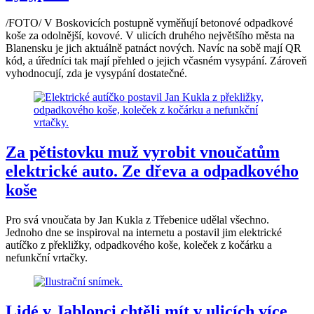
/FOTO/ V Boskovicích postupně vyměňují betonové odpadkové
koše za odolnější, kovové. V ulicích druhého největšího města na
Blanensku je jich aktuálně patnáct nových. Navíc na sobě mají QR
kód, a úředníci tak mají přehled o jejich včasném vysypání. Zároveň
vyhodnocují, zda je vysypání dostatečné.
Za pětistovku muž vyrobit vnoučatům
elektrické auto. Ze dřeva a odpadkového
koše
Pro svá vnoučata by Jan Kukla z Třebenice udělal všechno.
Jednoho dne se inspiroval na internetu a postavil jim elektrické
autíčko z překližky, odpadkového koše, koleček z kočárku a
nefunkční vrtačky.
Lidé v Jablonci chtěli mít v ulicích více