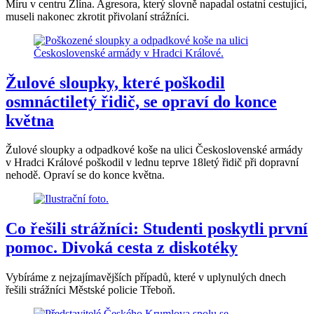
Míru v centru Zlína. Agresora, který slovně napadal ostatní cestující,
museli nakonec zkrotit přivolaní strážníci.
Žulové sloupky, které poškodil
osmnáctiletý řidič, se opraví do konce
května
Žulové sloupky a odpadkové koše na ulici Československé armády
v Hradci Králové poškodil v lednu teprve 18letý řidič při dopravní
nehodě. Opraví se do konce května.
Co řešili strážníci: Studenti poskytli první
pomoc. Divoká cesta z diskotéky
Vybíráme z nejzajímavějších případů, které v uplynulých dnech
řešili strážníci Městské policie Třeboň.