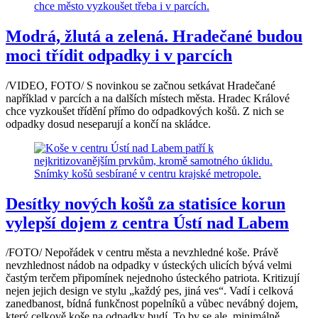
Modrá, žlutá a zelená. Hradečané budou
moci třídit odpadky i v parcích
/VIDEO, FOTO/ S novinkou se začnou setkávat Hradečané
například v parcích a na dalších místech města. Hradec Králové
chce vyzkoušet třídění přímo do odpadkových košů. Z nich se
odpadky dosud neseparují a končí na skládce.
Desítky nových košů za statisíce korun
vylepší dojem z centra Ústí nad Labem
/FOTO/ Nepořádek v centru města a nevzhledné koše. Právě
nevzhlednost nádob na odpadky v ústeckých ulicích bývá velmi
častým terčem připomínek nejednoho ústeckého patriota. Kritizují
nejen jejich design ve stylu „každý pes, jiná ves“. Vadí i celková
zanedbanost, bídná funkčnost popelníků a vůbec nevábný dojem,
který celkově koše na odpadky budí. To by se ale, minimálně