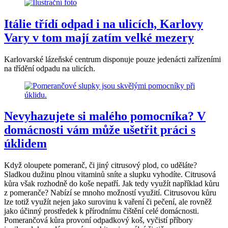
Itálie třídí odpad i na ulicích, Karlovy
Vary v tom mají zatím velké mezery
Karlovarské lázeňské centrum disponuje pouze jedenácti zařízeními
na třídění odpadu na ulicích.
Nevyhazujete si malého pomocníka? V
domácnosti vám může ušetřit práci s
úklidem
Když oloupete pomeranč, či jiný citrusový plod, co uděláte?
Sladkou dužinu plnou vitaminů sníte a slupku vyhodíte. Citrusová
kůra však rozhodně do koše nepatří. Jak tedy využít například kůru
z pomeranče? Nabízí se mnoho možností využití. Citrusovou kůru
lze totiž využít nejen jako surovinu k vaření či pečení, ale rovněž
jako účinný prostředek k přírodnímu čištění celé domácnosti.
Pomerančová kůra provoní odpadkový koš, vyčistí příbory