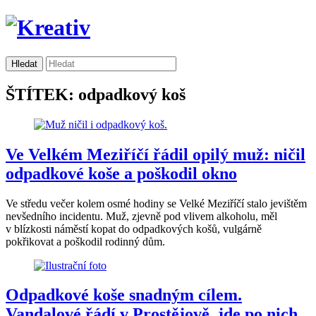
ŠTÍTEK: odpadkový koš
Ve Velkém Meziříčí řádil opilý muž: ničil
odpadkové koše a poškodil okno
Ve středu večer kolem osmé hodiny se Velké Meziříčí stalo jevištěm
nevšedního incidentu. Muž, zjevně pod vlivem alkoholu, měl
v blízkosti náměstí kopat do odpadkových košů, vulgárně
pokřikovat a poškodil rodinný dům.
Odpadkové koše snadným cílem.
Vandalové řádí v Prostějově, jde po nich