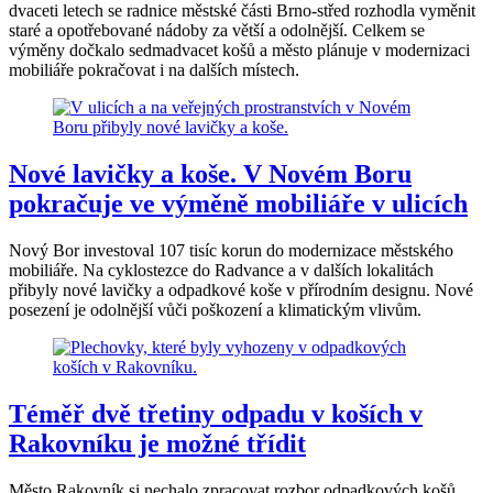
dvaceti letech se radnice městské části Brno-střed rozhodla vyměnit
staré a opotřebované nádoby za větší a odolnější. Celkem se
výměny dočkalo sedmadvacet košů a město plánuje v modernizaci
mobiliáře pokračovat i na dalších místech.
Nové lavičky a koše. V Novém Boru
pokračuje ve výměně mobiliáře v ulicích
Nový Bor investoval 107 tisíc korun do modernizace městského
mobiliáře. Na cyklostezce do Radvance a v dalších lokalitách
přibyly nové lavičky a odpadkové koše v přírodním designu. Nové
posezení je odolnější vůči poškození a klimatickým vlivům.
Téměř dvě třetiny odpadu v koších v
Rakovníku je možné třídit
Město Rakovník si nechalo zpracovat rozbor odpadkových košů,