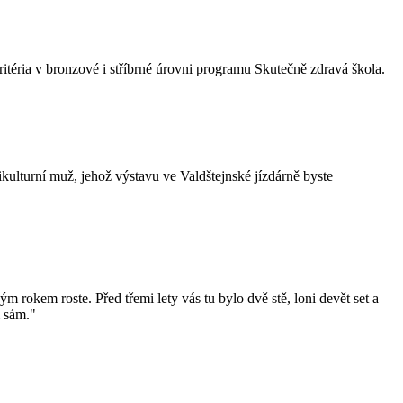
itéria v bronzové i stříbrné úrovni programu Skutečně zdravá škola.
kulturní muž, jehož výstavu ve Valdštejnské jízdárně byste
 rokem roste. Před třemi lety vás tu bylo dvě stě, loni devět set a
m sám."