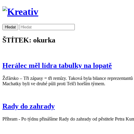
ŠTÍTEK: okurka
Herálec měl lídra tabulky na lopatě
Žďársko – Tři zápasy = tři remízy. Taková byla bilance reprezentantů
Machatky byli ve druhé půli proti Telči horším týmem.
Rady do zahrady
Příbram - Po týdnu přinášíme Rady do zahrady od pěstitele Petra Kum