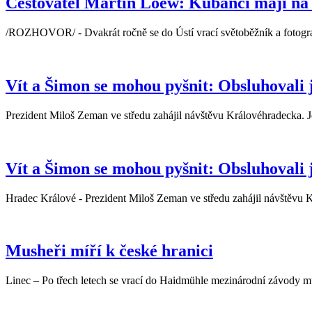
Cestovatel Martin Loew: Kubánci mají na
/ROZHOVOR/ - Dvakrát ročně se do Ústí vrací světoběžník a fotogra
Vít a Šimon se mohou pyšnit: Obsluhovali 
Prezident Miloš Zeman ve středu zahájil návštěvu Královéhradecka. J
Vít a Šimon se mohou pyšnit: Obsluhovali 
Hradec Králové - Prezident Miloš Zeman ve středu zahájil návštěvu K
Musheři míří k české hranici
Linec – Po třech letech se vrací do Haidmühle mezinárodní závody mu