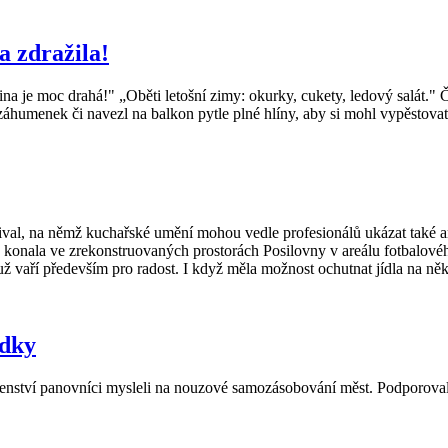
a zdražila!
nina je moc drahá!" „Oběti letošní zimy: okurky, cukety, ledový salát.
záhumenek či navezl na balkon pytle plné hlíny, aby si mohl vypěstovat
l, na němž kuchařské umění mohou vedle profesionálů ukázat také ama
se konala ve zrekonstruovaných prostorách Posilovny v areálu fotbalov
 vaří především pro radost. I když měla možnost ochutnat jídla na něko
dky
enství panovníci mysleli na nouzové samozásobování měst. Podporovali