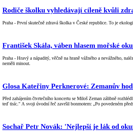
Rodiče školku vyhledávají cíleně kvůli zdr
Praha - První skutečně zdravá školka v České republice. To je ekolog
František Skála, váben hlasem mořské ok
Praha - Hravý a nápaditý, věčně na hraně vážného a nevážného, naléza
neměli minout.
Glosa Kateřiny Perknerové: Zemanův hod
Před zahájením čtvrtečního koncertu se Miloš Zeman zálibně rozhlédl p
teď tisíc." A svoji úvodní řeč završil bonmotem: „Po povedeném před
Sochař Petr Novák: 'Nejlepší je lák od oku