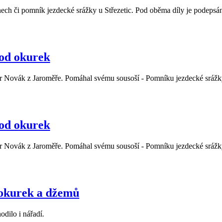
 či pomník jezdecké srážky u Střezetic. Pod oběma díly je podepsán
 od okurek
etr Novák z Jaroměře. Pomáhal svému sousoší - Pomníku jezdecké srážky v
 od okurek
etr Novák z Jaroměře. Pomáhal svému sousoší - Pomníku jezdecké srážky v
 okurek a džemů
odilo i nářadí.