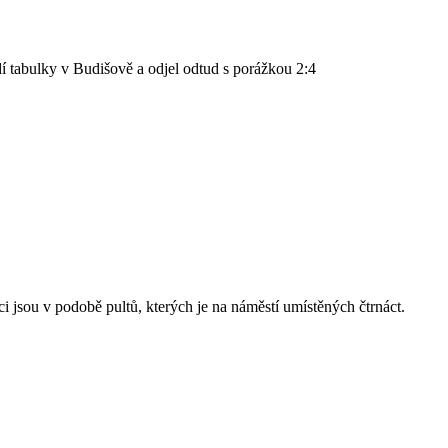
dí tabulky v Budišově a odjel odtud s porážkou 2:4
i jsou v podobě pultů, kterých je na náměstí umístěných čtrnáct.