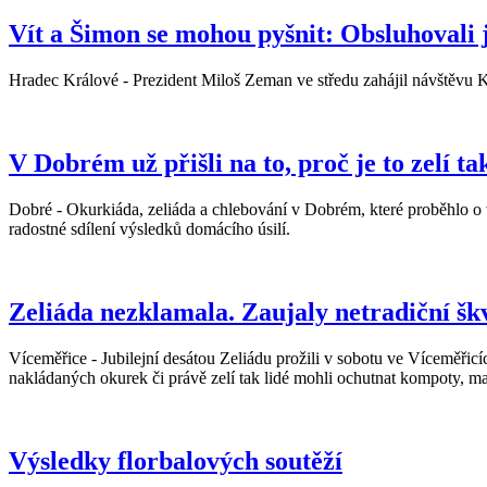
Vít a Šimon se mohou pyšnit: Obsluhovali 
Hradec Králové - Prezident Miloš Zeman ve středu zahájil návštěvu K
V Dobrém už přišli na to, proč je to zelí t
Dobré - Okurkiáda, zeliáda a chlebování v Dobrém, které proběhlo o 
radostné sdílení výsledků domácího úsilí.
Zeliáda nezklamala. Zaujaly netradiční š
Víceměřice - Jubilejní desátou Zeliádu prožili v sobotu ve Víceměřicíc
nakládaných okurek či právě zelí tak lidé mohli ochutnat kompoty, ma
Výsledky florbalových soutěží