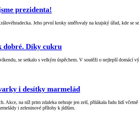
jsme prezidenta!
rálovéhradecka. Jeho první kroky směřovaly na krajský úřad, kde se s
ak dobré. Díky cukru
víkendu, se setkalo s velkým úspěchem. V soutěži o nejlepší domácí vý
kvarky i desítky marmelád
h. Akce, na níž prim zdaleka nehraje jen zelí, přilákala řadu lidí včetn
rmelády i zeleninové přílohy k jídlům.