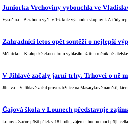
Juniorka Vrchoviny vybouchla ve Vladisla
Vysočina – Bez bodu vyšli v 16. kole východní skupiny I. A třídy rep
Zahradníci letos opět soutěží o nejlepší vý
Mělnicko – Kralupské ekocentrum vyhlásilo už třetí ročník pěstitels
V Jihlavě začaly jarní trhy. Trhovci o ně 
Jihlava – V Jihlavě začal provoz tržnice na Masarykově náměstí, ktero
Čajová škola v Lounech představuje zajím
Louny - Začne příští pátek v 18 hodin, zájemci budou moci přijít celke