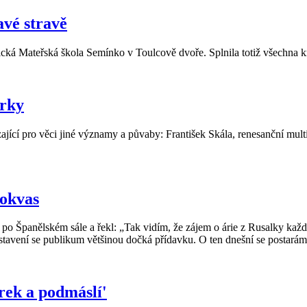
avé stravě
ická Mateřská škola Semínko v Toulcově dvoře. Splnila totiž všechna kr
urky
jící pro věci jiné významy a půvaby: František Skála, renesanční multi
okvas
o Španělském sále a řekl: „Tak vidím, že zájem o árie z Rusalky každým
stavení se publikum většinou dočká přídavku. O ten dnešní se postará
rek a podmáslí'