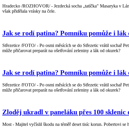
Hradecko /ROZHOVOR/ - Jezdecká socha „tatíčka" Masaryka v Lánech
však přidělala vrásky na čele.
Jak se rodí patina? Pomníku pomůže i lák
Střezetice /FOTO/ - Po osmi měsících se do Střezetic vrátil sochař P
může přičarovat preparát na ošetřování zeleniny a lák od okurek?
Jak se rodí patina? Pomníku pomůže i lák
Střezetice /FOTO/ - Po osmi měsících se do Střezetic vrátil sochař P
může přičarovat preparát na ošetřování zeleniny a lák od okurek?
Zloděj ukradl v paneláku přes 100 sklenic
Most - Majitel vyčíslil škodu na téměř deset tisíc korun. Pobertovi se h