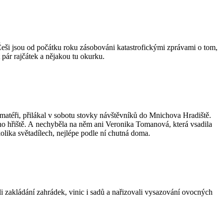
" Češi jsou od počátku roku zásobováni katastrofickými zprávami o tom,
 pár rajčátek a nějakou tu okurku.
téři, přilákal v sobotu stovky návštěvníků do Mnichova Hradiště.
ého hřiště. A nechyběla na něm ani Veronika Tomanová, která vsadila
lika světadílech, nejlépe podle ní chutná doma.
 zakládání zahrádek, vinic i sadů a nařizovali vysazování ovocných