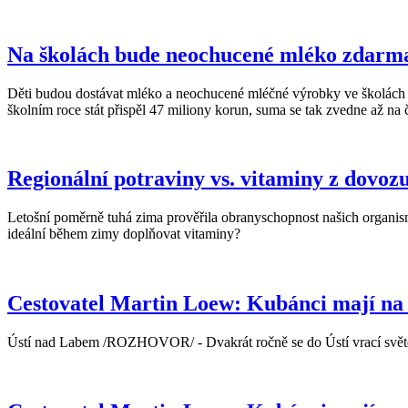
Na školách bude neochucené mléko zdarma.
Děti budou dostávat mléko a neochucené mléčné výrobky ve školách od
školním roce stát přispěl 47 miliony korun, suma se tak zvedne až na 
Regionální potraviny vs. vitaminy z dovozu
Letošní poměrně tuhá zima prověřila obranyschopnost našich organis
ideální během zimy doplňovat vitaminy?
Cestovatel Martin Loew: Kubánci mají na
Ústí nad Labem /ROZHOVOR/ - Dvakrát ročně se do Ústí vrací světob