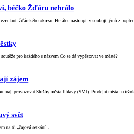
vi, béčko Žďáru nehrálo
rezentanti žďárského okresu. Herálec nastoupil v souboji týmů z popře
pěstky
ké soutěže pro každého s názvem Co se dá vypěstovat ve městě?
mají zájem
u mají provozovat Služby města Jihlavy (SMJ). Prodejní místa na tržnic
avý svět
m na tři „čajová setkání".