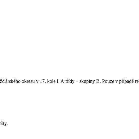
 žďárského okresu v 17. kole I. A třídy – skupiny B. Pouze v případě r
šty.