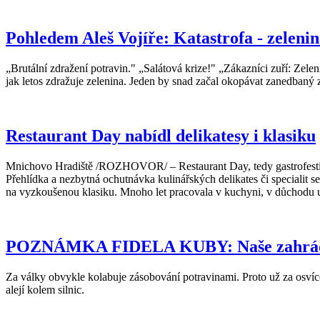
Pohledem Aleš Vojíře: Katastrofa - zelenin
„Brutální zdražení potravin." „Salátová krize!" „Zákazníci zuří: Zele
jak letos zdražuje zelenina. Jeden by snad začal okopávat zanedbaný 
Restaurant Day nabídl delikatesy i klasiku
Mnichovo Hradiště /ROZHOVOR/ – Restaurant Day, tedy gastrofestiva
Přehlídka a nezbytná ochutnávka kulinářských delikates či specialit 
na vyzkoušenou klasiku. Mnoho let pracovala v kuchyni, v důchodu už
POZNÁMKA FIDELA KUBY: Naše zahrá
Za války obvykle kolabuje zásobování potravinami. Proto už za osvíc
alejí kolem silnic.