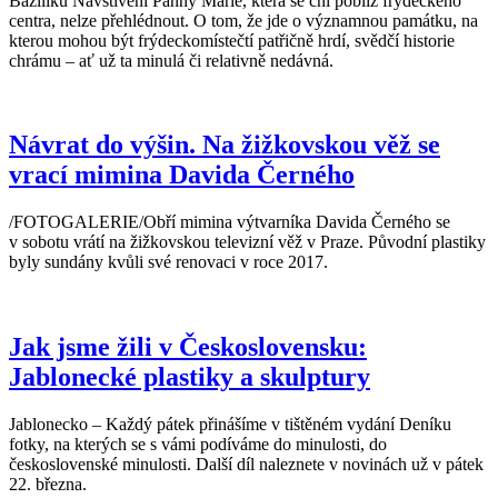
Baziliku Navštívení Panny Marie, která se ční poblíž frýdeckého
centra, nelze přehlédnout. O tom, že jde o významnou památku, na
kterou mohou být frýdeckomístečtí patřičně hrdí, svědčí historie
chrámu – ať už ta minulá či relativně nedávná.
Návrat do výšin. Na žižkovskou věž se
vrací mimina Davida Černého
/FOTOGALERIE/Obří mimina výtvarníka Davida Černého se
v sobotu vrátí na žižkovskou televizní věž v Praze. Původní plastiky
byly sundány kvůli své renovaci v roce 2017.
Jak jsme žili v Československu:
Jablonecké plastiky a skulptury
Jablonecko – Každý pátek přinášíme v tištěném vydání Deníku
fotky, na kterých se s vámi podíváme do minulosti, do
československé minulosti. Další díl naleznete v novinách už v pátek
22. března.