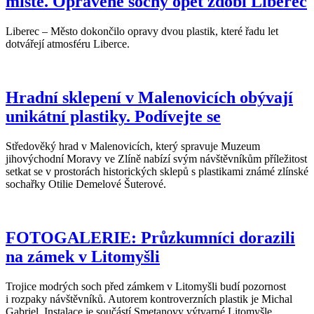
místě. Opravené sochy opět zdobí Liberec
Liberec – Město dokončilo opravy dvou plastik, které řadu let
dotvářejí atmosféru Liberce.
Hradní sklepení v Malenovicích obývají
unikátní plastiky. Podívejte se
Středověký hrad v Malenovicích, který spravuje Muzeum
jihovýchodní Moravy ve Zlíně nabízí svým návštěvníkům příležitost
setkat se v prostorách historických sklepů s plastikami známé zlínské
sochařky Otilie Demelové Šuterové.
FOTOGALERIE: Průzkumníci dorazili
na zámek v Litomyšli
Trojice modrých soch před zámkem v Litomyšli budí pozornost
i rozpaky návštěvníků. Autorem kontroverzních plastik je Michal
Gabriel. Instalace je součástí Smetanovy výtvarné Litomyšle,