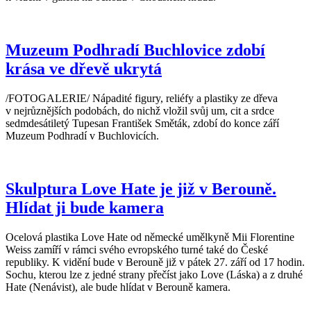
Muzeum Podhradí Buchlovice zdobí
krása ve dřevě ukrytá
/FOTOGALERIE/ Nápadité figury, reliéfy a plastiky ze dřeva
v nejrůznějších podobách, do nichž vložil svůj um, cit a srdce
sedmdesátiletý Tupesan František Směták, zdobí do konce září
Muzeum Podhradí v Buchlovicích.
Skulptura Love Hate je již v Berouně.
Hlídat ji bude kamera
Ocelová plastika Love Hate od německé umělkyně Mii Florentine
Weiss zamíří v rámci svého evropského turné také do České
republiky. K vidění bude v Berouně již v pátek 27. září od 17 hodin.
Sochu, kterou lze z jedné strany přečíst jako Love (Láska) a z druhé
Hate (Nenávist), ale bude hlídat v Berouně kamera.