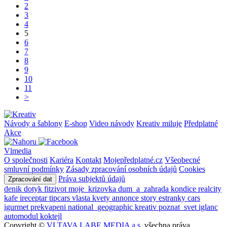
2
3
4
5
6
7
8
9
10
11
>
Návody a šablony
E-shop
Video návody
Kreativ miluje
Předplatné
Akce
Vlmedia
O společnosti
Kariéra
Kontakt
Mojepředplatné.cz
Všeobecné
smluvní podmínky
Zásady zpracování osobních údajů
Cookies
Práva subjektů údajů
Zpracování dat
denik
dotyk
fitzivot
moje_krizovka
dum_a_zahrada
kondice
realcity
kafe
ireceptar
tipcars
vlasta
kvety
annonce
story
estranky
cars
igurmet
prekvapeni
national_geographic
kreativ
poznat_svet
iglanc
automodul
koktejl
Copyright ©
VLTAVA LABE MEDIA a.s.
všechna práva