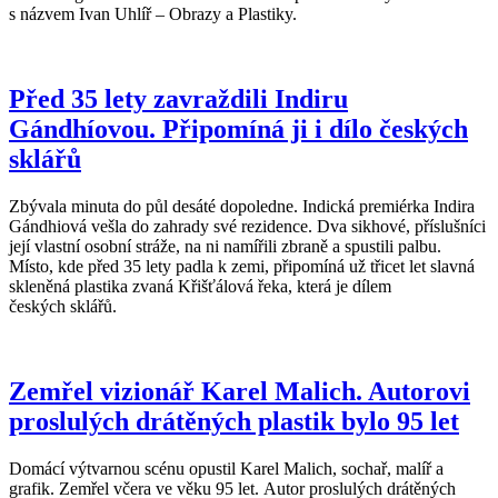
s názvem Ivan Uhlíř – Obrazy a Plastiky.
Před 35 lety zavraždili Indiru
Gándhíovou. Připomíná ji i dílo českých
sklářů
Zbývala minuta do půl desáté dopoledne. Indická premiérka Indira
Gándhiová vešla do zahrady své rezidence. Dva sikhové, příslušníci
její vlastní osobní stráže, na ni namířili zbraně a spustili palbu.
Místo, kde před 35 lety padla k zemi, připomíná už třicet let slavná
skleněná plastika zvaná Křišťálová řeka, která je dílem
českých sklářů.
Zemřel vizionář Karel Malich. Autorovi
proslulých drátěných plastik bylo 95 let
Domácí výtvarnou scénu opustil Karel Malich, sochař, malíř a
grafik. Zemřel včera ve věku 95 let. Autor proslulých drátěných