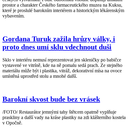
prostor a charakter Českého farmaceutického muzea na Kuksu,
které je proslulé barokním interiérem a historickým lékárenským
vybavením.
Gordana Turuk zažila hrůzy války, i
proto dnes umí sklu vdechnout duši
Sklo v interiéru nemusí reprezentovat jen skleničky po babičce
vystavené ve vitríně, kde na ně pomalu sedá prach. Ze stejného
materiálu může být i plastika, vitráž, dekorativní mísa na ovoce
umístěná uprostřed stolu a mnohé další.
Barokní skvost bude bez vrásek
/FOTO/ Restaurátor jemnými tahy štětcem opatrně vyplňuje
praskliny a další vady na kráse plastiky na zdi klášterního kostela
v Opočně.