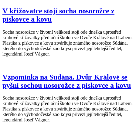
V křižovatce stojí socha nosorožce z
pískovce a kovu
Socha nosorožce v životní velikosti stojí ode dneška uprostřed
kruhové křižovatky před oční školou ve Dvoře Králové nad Labem.
Plastika z pískovce a kovu ztvárňuje známého nosorožce Súdána,
kterého do východočeské zoo kdysi přivezl její tehdejší ředitel,
legendární Josef Vágner.
Vzpomínka na Sudána. Dvůr Králové se
pyšní sochou nosorožce z pískovce a kovu
Socha nosorožce v životní velikosti stojí ode dneška uprostřed
kruhové křižovatky před oční školou ve Dvoře Králové nad Labem.
Plastika z pískovce a kovu ztvárňuje známého nosorožce Súdána,
kterého do východočeské zoo kdysi přivezl její tehdejší ředitel,
legendární Josef Vágner.