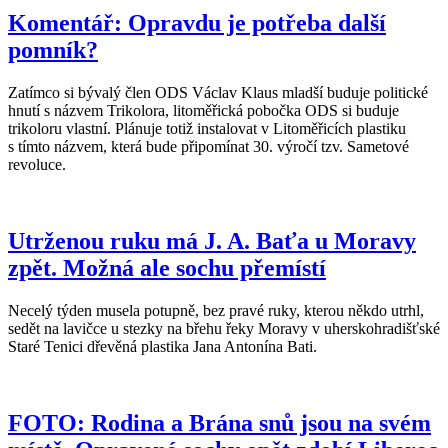
Komentář: Opravdu je potřeba další
pomník?
Zatímco si bývalý člen ODS Václav Klaus mladší buduje politické
hnutí s názvem Trikolora, litoměřická pobočka ODS si buduje
trikoloru vlastní. Plánuje totiž instalovat v Litoměřicích plastiku
s tímto názvem, která bude připomínat 30. výročí tzv. Sametové
revoluce.
Utrženou ruku má J. A. Baťa u Moravy
zpět. Možná ale sochu přemístí
Necelý týden musela potupně, bez pravé ruky, kterou někdo utrhl,
sedět na lavičce u stezky na břehu řeky Moravy v uherskohradišťské
Staré Tenici dřevěná plastika Jana Antonína Bati.
FOTO: Rodina a Brána snů jsou na svém