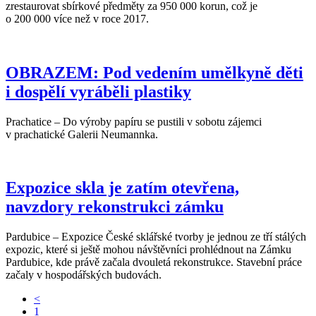
zrestaurovat sbírkové předměty za 950 000 korun, což je
o 200 000 více než v roce 2017.
OBRAZEM: Pod vedením umělkyně děti
i dospělí vyráběli plastiky
Prachatice – Do výroby papíru se pustili v sobotu zájemci
v prachatické Galerii Neumannka.
Expozice skla je zatím otevřena,
navzdory rekonstrukci zámku
Pardubice – Expozice České sklářské tvorby je jednou ze tří stálých
expozic, které si ještě mohou návštěvníci prohlédnout na Zámku
Pardubice, kde právě začala dvouletá rekonstrukce. Stavební práce
začaly v hospodářských budovách.
<
1