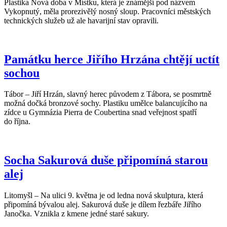
Plastika Nová doba v Místku, která je známější pod názvem
Vykopnutý, měla prorezivělý nosný sloup. Pracovníci městských
technických služeb už ale havarijní stav opravili.
Památku herce Jiřího Hrzána chtějí uctít
sochou
Tábor – Jiří Hrzán, slavný herec původem z Tábora, se posmrtně
možná dočká bronzové sochy. Plastiku umělce balancujícího na
zídce u Gymnázia Pierra de Coubertina snad veřejnost spatří
do října.
Socha Sakurová duše připomíná starou
alej
Litomyšl – Na ulici 9. května je od ledna nová skulptura, která
připomíná bývalou alej. Sakurová duše je dílem řezbáře Jiřího
Janočka. Vznikla z kmene jedné staré sakury.