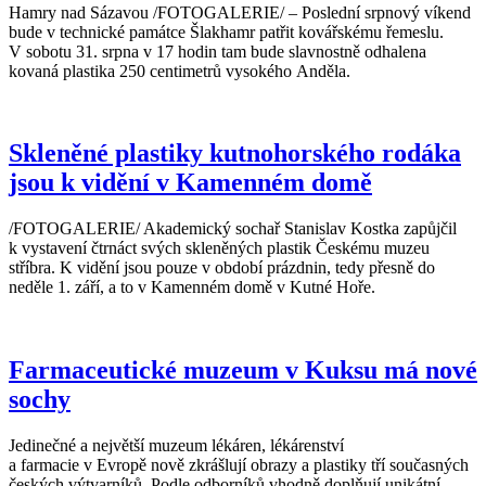
Hamry nad Sázavou /FOTOGALERIE/ – Poslední srpnový víkend
bude v technické památce Šlakhamr patřit kovářskému řemeslu.
V sobotu 31. srpna v 17 hodin tam bude slavnostně odhalena
kovaná plastika 250 centimetrů vysokého Anděla.
Skleněné plastiky kutnohorského rodáka
jsou k vidění v Kamenném domě
/FOTOGALERIE/ Akademický sochař Stanislav Kostka zapůjčil
k vystavení čtrnáct svých skleněných plastik Českému muzeu
stříbra. K vidění jsou pouze v období prázdnin, tedy přesně do
neděle 1. září, a to v Kamenném domě v Kutné Hoře.
Farmaceutické muzeum v Kuksu má nové
sochy
Jedinečné a největší muzeum lékáren, lékárenství
a farmacie v Evropě nově zkrášlují obrazy a plastiky tří současných
českých výtvarníků. Podle odborníků vhodně doplňují unikátní