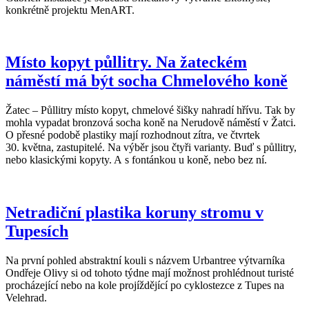
konkrétně projektu MenART.
Místo kopyt půllitry. Na žateckém
náměstí má být socha Chmelového koně
Žatec – Půllitry místo kopyt, chmelové šišky nahradí hřívu. Tak by
mohla vypadat bronzová socha koně na Nerudově náměstí v Žatci.
O přesné podobě plastiky mají rozhodnout zítra, ve čtvrtek
30. května, zastupitelé. Na výběr jsou čtyři varianty. Buď s půllitry,
nebo klasickými kopyty. A s fontánkou u koně, nebo bez ní.
Netradiční plastika koruny stromu v
Tupesích
Na první pohled abstraktní kouli s názvem Urbantree výtvarníka
Ondřeje Olivy si od tohoto týdne mají možnost prohlédnout turisté
procházející nebo na kole projíždějící po cyklostezce z Tupes na
Velehrad.