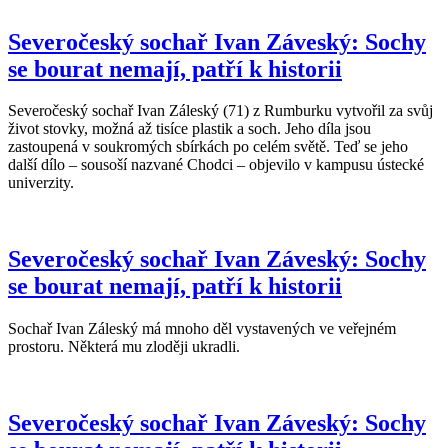
Severočeský sochař Ivan Záveský: Sochy
se bourat nemají, patří k historii
Severočeský sochař Ivan Záleský (71) z Rumburku vytvořil za svůj
život stovky, možná až tisíce plastik a soch. Jeho díla jsou
zastoupená v soukromých sbírkách po celém světě. Teď se jeho
další dílo – sousoší nazvané Chodci – objevilo v kampusu ústecké
univerzity.
Severočeský sochař Ivan Záveský: Sochy
se bourat nemají, patří k historii
Sochař Ivan Záleský má mnoho děl vystavených ve veřejném
prostoru. Některá mu zloději ukradli.
Severočeský sochař Ivan Záveský: Sochy