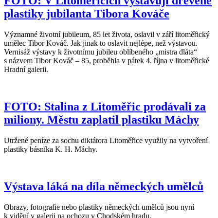
FOTO: V Litoměřicích vystavují dřevěné
plastiky jubilanta Tibora Kováče
Významné životní jubileum, 85 let života, oslavil v září litoměřický
umělec Tibor Kováč. Jak jinak to oslavit nejlépe, než výstavou.
Vernisáž výstavy k životnímu jubileu oblíbeného „mistra dláta“
s názvem Tibor Kováč – 85, proběhla v pátek 4. října v litoměřické
Hradní galerii.
FOTO: Stalina z Litoměřic prodávali za
miliony. Městu zaplatil plastiku Máchy
Utržené peníze za sochu diktátora Litoměřice využily na vytvoření
plastiky básníka K. H. Máchy.
Výstava láká na díla německých umělců
Obrazy, fotografie nebo plastiky německých umělců jsou nyní
k vidění v galerii na ochozu v Chodském hradu.