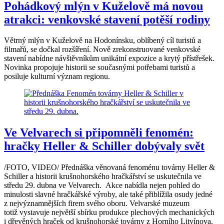
Pohádkový mlýn v Kuželově má novou
atrakci: venkovské stavení potěší rodiny
Větrný mlýn v Kuželově na Hodonínsku, oblíbený cíl turistů a
filmařů, se dočkal rozšíření. Nově zrekonstruované venkovské
stavení nabídne návštěvníkům unikátní expozice a krytý přístřešek.
Novinka propojuje historii se současnými potřebami turistů a
posiluje kulturní význam regionu.
Ve Velvarech si připomněli fenomén:
hračky Heller & Schiller dobývaly svět
/FOTO, VIDEO/ Přednáška věnovaná fenoménu továrny Heller &
Schiller a historii krušnohorského hračkářství se uskutečnila ve
středu 29. dubna ve Velvarech. Akce nabídla nejen pohled do
minulosti slavné hračkářské výroby, ale také přiblížila osudy jedné
z nejvýznamnějších firem svého oboru. Velvarské muzeum
totiž vystavuje největší sbírku produkce plechových mechanických
i dřevěných hraček od krušnohorské továrny z Horního Litvínova.