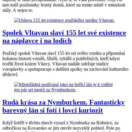
tam totiž pozůstatky fronty domů, které na tomto místě v minulosti
stály. A nejen to.
Spolek Vltavan slaví 155 let své existence
na náplavce i na lodích
Pražský spolek Vltavan slaví 155 let od svého vzniku a připomíná
bohatou historii vorařů, šífařů, rybářů a pobřežných, kteří kdysi
tvořili život kolem Vltavy. Vltavan nadále udržuje tradice
voroplavby a spolupracuje s dalšími spolky na zachování kulturního
dědictví.
Rudá krása za Nymburkem. Fantasticky
barevný lán si fotí i lovci kuriozit
Když šoféři v těchto dnech vyrazí z Nymburka na Bobnice, za
odbočkou na Kovansko se jim otevře nezvyklý pohled. Pole po