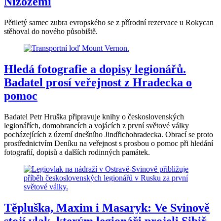
Nizozemí
Pětiletý samec zubra evropského se z přírodní rezervace u Rokycan
stěhoval do nového působiště.
Hledá fotografie a dopisy legionářů.
Badatel prosí veřejnost z Hradecka o
pomoc
Badatel Petr Hruška připravuje knihy o československých
legionářích, domobrancích a vojácích z první světové války
pocházejících z území dnešního Jindřichohradecka. Obrací se proto
prostřednictvím Deníku na veřejnost s prosbou o pomoc při hledání
fotografií, dopisů a dalších rodinných památek.
Těpluška, Maxim i Masaryk: Ve Svinově