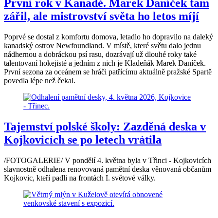
První rok v Kanadě. Marek Daníček tam
zářil, ale mistrovství světa ho letos míjí
Poprvé se dostal z komfortu domova, letadlo ho dopravilo na daleký
kanadský ostrov Newfoundland. V místě, které světu dalo jednu
nádhernou a dobráckou psí rasu, dozrávají už dlouhé roky také
talentovaní hokejisté a jedním z nich je Kladeňák Marek Daníček.
První sezona za oceánem se hráči patřícímu aktuálně pražské Spartě
povedla lépe než čekal.
Tajemství polské školy: Zazděná deska v
Kojkovicích se po letech vrátila
/FOTOGALERIE/ V pondělí 4. května byla v Třinci - Kojkovicích
slavnostně odhalena renovovaná pamětní deska věnovaná občanům
Kojkovic, kteří padli na frontách I. světové války.