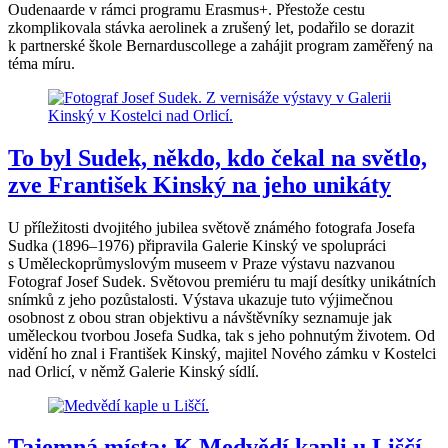
Oudenaarde v rámci programu Erasmus+. Přestože cestu
zkomplikovala stávka aerolinek a zrušený let, podařilo se dorazit
k partnerské škole Bernarduscollege a zahájit program zaměřený na
téma míru.
To byl Sudek, někdo, kdo čekal na světlo,
zve František Kinský na jeho unikáty
U příležitosti dvojitého jubilea světově známého fotografa Josefa
Sudka (1896–1976) připravila Galerie Kinský ve spolupráci
s Uměleckoprůmyslovým museem v Praze výstavu nazvanou
Fotograf Josef Sudek. Světovou premiéru tu mají desítky unikátních
snímků z jeho pozůstalosti. Výstava ukazuje tuto výjimečnou
osobnost z obou stran objektivu a návštěvníky seznamuje jak
uměleckou tvorbou Josefa Sudka, tak s jeho pohnutým životem. Od
vidění ho znal i František Kinský, majitel Nového zámku v Kostelci
nad Orlicí, v němž Galerie Kinský sídlí.
Tajemná místa: K Medvědí kapli u Liščí