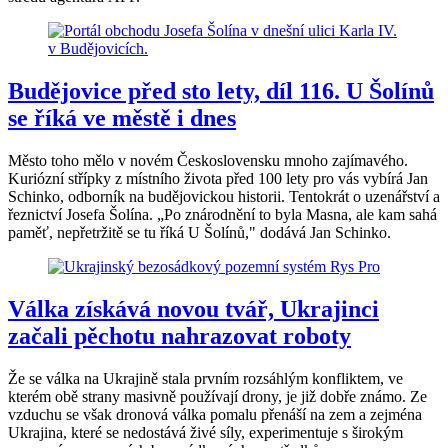
Budějovice před sto lety, díl 116. U Šolínů
se říká ve městě i dnes
Město toho mělo v novém Československu mnoho zajímavého.
Kuriózní střípky z místního života před 100 lety pro vás vybírá Jan
Schinko, odborník na budějovickou historii. Tentokrát o uzenářství a
řeznictví Josefa Šolína. „Po znárodnění to byla Masna, ale kam sahá
paměť, nepřetržitě se tu říká U Šolínů," dodává Jan Schinko.
Válka získává novou tvář, Ukrajinci
začali pěchotu nahrazovat roboty
Že se válka na Ukrajině stala prvním rozsáhlým konfliktem, ve
kterém obě strany masivně používají drony, je již dobře známo. Ze
vzduchu se však dronová válka pomalu přenáší na zem a zejména
Ukrajina, které se nedostává živé síly, experimentuje s širokým