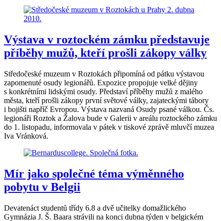
Výstava v roztockém zámku představuje
příběhy mužů, kteří prošli zákopy války
Středočeské muzeum v Roztokách připomíná od pátku výstavou
zapomenuté osudy legionářů. Expozice propojuje velké dějiny
s konkrétními lidskými osudy. Představí příběhy mužů z malého
města, kteří prošli zákopy první světové války, zajateckými tábory
i bojišti napříč Evropou. Výstava nazvaná Osudy psané válkou. Čs.
legionáři Roztok a Žalova bude v Galerii v areálu roztockého zámku
do 1. listopadu, informovala v pátek v tiskové zprávě mluvčí muzea
Iva Vránková.
Mír jako společné téma výměnného
pobytu v Belgii
Devatenáct studentů třídy 6.8 a dvě učitelky domažlického
Gymnázia J. Š. Baara strávili na konci dubna týden v belgickém