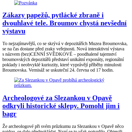
Zákazy papežů, pytlácké zbraně i
dvouhlavé tele. Broumov chystá nevšední
výstavu
To nejzajímavější, co se skrývá v depozitářích Muzea Broumovska,
se na čas dostane před zraky veřejnosti. Nová interaktivní výstava
s názvem (bez)CENNÍ SVĚDKOVÉ – poodhalené tajemství
broumovských depozitářů představí unikátní exponáty, regionální
poklady i neobvyklé kuriozity, které vyprávějí příběhy minulosti
Broumovska. Vernisáž se uskuteční 24. června od 17 hodin.
Archeologové za Slezankou v Opavě
odkryli historické sklepy. Pomohl jim i
bagr
Že archeologové při svém průzkumu za Slezankou v Opavě něco
najdou, se dalo předpokládat. Nyní se to však potvrdilo. Objevili