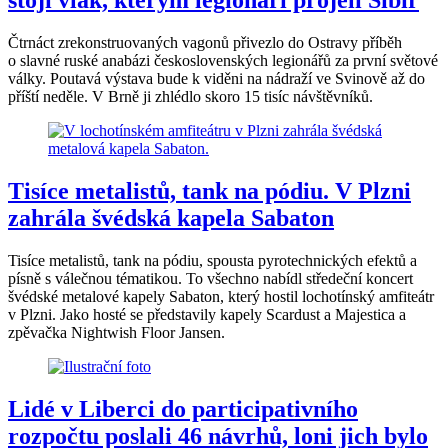
stojí vlak, kterým legionáři projeli Sibiř
Čtrnáct zrekonstruovaných vagonů přivezlo do Ostravy příběh
o slavné ruské anabázi československých legionářů za první světové
války. Poutavá výstava bude k viděni na nádraží ve Svinově až do
příští neděle. V Brně ji zhlédlo skoro 15 tisíc návštěvníků.
Tisíce metalistů, tank na pódiu. V Plzni
zahrála švédská kapela Sabaton
Tisíce metalistů, tank na pódiu, spousta pyrotechnických efektů a
písně s válečnou tématikou. To všechno nabídl středeční koncert
švédské metalové kapely Sabaton, který hostil lochotínský amfiteátr
v Plzni. Jako hosté se představily kapely Scardust a Majestica a
zpěvačka Nightwish Floor Jansen.
Lidé v Liberci do participativního
rozpočtu poslali 46 návrhů, loni jich bylo