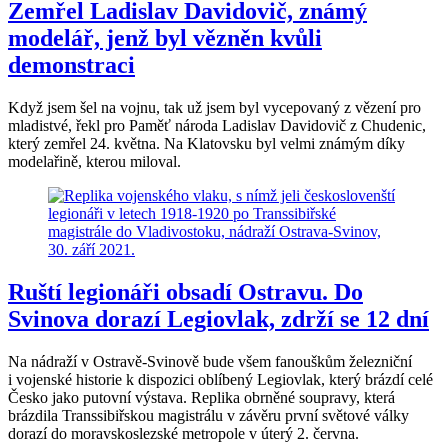
Zemřel Ladislav Davidovič, známý
modelář, jenž byl vězněn kvůli
demonstraci
Když jsem šel na vojnu, tak už jsem byl vycepovaný z vězení pro
mladistvé, řekl pro Paměť národa Ladislav Davidovič z Chudenic,
který zemřel 24. května. Na Klatovsku byl velmi známým díky
modelařině, kterou miloval.
Ruští legionáři obsadí Ostravu. Do
Svinova dorazí Legiovlak, zdrží se 12 dní
Na nádraží v Ostravě-Svinově bude všem fanouškům železniční
i vojenské historie k dispozici oblíbený Legiovlak, který brázdí celé
Česko jako putovní výstava. Replika obrněné soupravy, která
brázdila Transsibiřskou magistrálu v závěru první světové války
dorazí do moravskoslezské metropole v úterý 2. června.