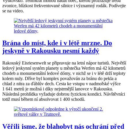
Vyškovsko. Tentokrát mohou hádat obec, kterou prozrazuje třeba
zvonice, blízkost frekventované silnice i významný rodák. Podívejte
se na video.
Brána do míst, kde i v létě mrzne. Do
jeskyně v Rakousku nesmí každý
Rakouský Eisriesenwelt se připravuje na letní nápor turistů. Největší
ledový jeskynní systém planety u městečka Werfen má 42 kilometrů
chodeb a monumentální ledové dómy, v nichž se i v létě drží teploty
kolem nuly. Dříve byl komplex považován za bránu do pekla a
chlad z nitra za ďáblův dech. Cesta ke vstupu v nadmořské výšce
1 641 metrů je možná i díky nejstrmější lanovce v Rakousku.
Následná prohlídka vyžaduje dobrou fyzickou kondici. Návštěvníci
totiž musí během ní absolvovat 1 400 schodů.
Věřili jsme, že blahobyt nás ochrání před