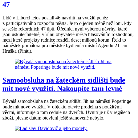
47
Lidé v Liberci letos poslali 46 návrhů na využití peněz
z participativního rozpočtu města. Je to o jeden méně než loni, kdy
se sešlo rekordních 47 tipů. Úředníci nyní vyberou návrhy, které
jsou uskutečnitelné, v říjnu obyvatelé města hlasováním rozhodnou,
mezi které projekty radnice rozdělí deset milionů korun. Řekl to
náměstek primátora pro městské bydlení a místní Agendu 21 Jan
Hruška (Piráti).
Samoobsluha na žateckém sídlišti bude
mít nové využití. Nakoupíte tam levně
Bývalá samoobsluha na žateckém sídlišti Jih na náměstí Poperinge
bude mít nové využití. V objektu otevře prodejna s použitými
věcmi, informuje o tom cedule na dveřích. Uvnitř je už v regálech
zboží, přesné datum otevření ještě stanovené nebylo.