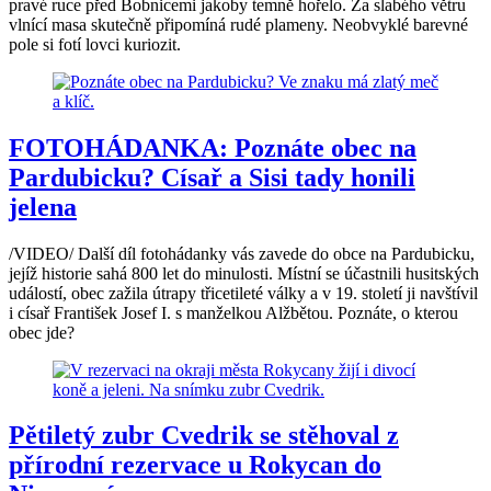
pravé ruce před Bobnicemi jakoby temně hořelo. Za slabého větru
vlnící masa skutečně připomíná rudé plameny. Neobvyklé barevné
pole si fotí lovci kuriozit.
FOTOHÁDANKA: Poznáte obec na
Pardubicku? Císař a Sisi tady honili
jelena
/VIDEO/ Další díl fotohádanky vás zavede do obce na Pardubicku,
jejíž historie sahá 800 let do minulosti. Místní se účastnili husitských
událostí, obec zažila útrapy třicetileté války a v 19. století ji navštívil
i císař František Josef I. s manželkou Alžbětou. Poznáte, o kterou
obec jde?
Pětiletý zubr Cvedrik se stěhoval z
přírodní rezervace u Rokycan do