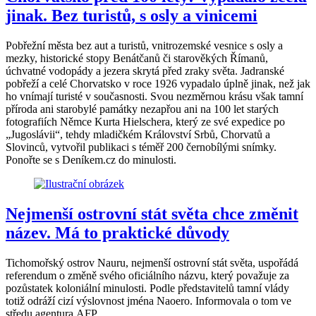
jinak. Bez turistů, s osly a vinicemi
Pobřežní města bez aut a turistů, vnitrozemské vesnice s osly a
mezky, historické stopy Benátčanů či starověkých Římanů,
úchvatné vodopády a jezera skrytá před zraky světa. Jadranské
pobřeží a celé Chorvatsko v roce 1926 vypadalo úplně jinak, než jak
ho vnímají turisté v současnosti. Svou nezměrnou krásu však tamní
příroda ani starobylé památky nezapřou ani na 100 let starých
fotografiích Němce Kurta Hielschera, který ze své expedice po
„Jugoslávii“, tehdy mladičkém Království Srbů, Chorvatů a
Slovinců, vytvořil publikaci s téměř 200 černobílými snímky.
Ponořte se s Deníkem.cz do minulosti.
Nejmenší ostrovní stát světa chce změnit
název. Má to praktické důvody
Tichomořský ostrov Nauru, nejmenší ostrovní stát světa, uspořádá
referendum o změně svého oficiálního názvu, který považuje za
pozůstatek koloniální minulosti. Podle představitelů tamní vlády
totiž odráží cizí výslovnost jména Naoero. Informovala o tom ve
středu agentura AFP.