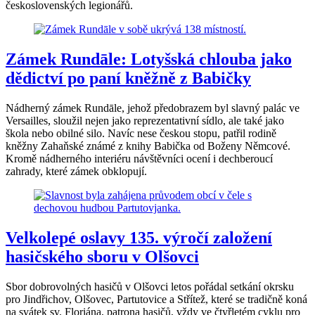
československých legionářů.
Zámek Rundāle: Lotyšská chlouba jako
dědictví po paní kněžně z Babičky
Nádherný zámek Rundāle, jehož předobrazem byl slavný palác ve
Versailles, sloužil nejen jako reprezentativní sídlo, ale také jako
škola nebo obilné silo. Navíc nese českou stopu, patřil rodině
kněžny Zahaňské známé z knihy Babička od Boženy Němcové.
Kromě nádherného interiéru návštěvníci ocení i dechberoucí
zahrady, které zámek obklopují.
Velkolepé oslavy 135. výročí založení
hasičského sboru v Olšovci
Sbor dobrovolných hasičů v Olšovci letos pořádal setkání okrsku
pro Jindřichov, Olšovec, Partutovice a Střítež, které se tradičně koná
na svátek sv. Floriána, patrona hasičů, vždy ve čtyřletém cyklu pro