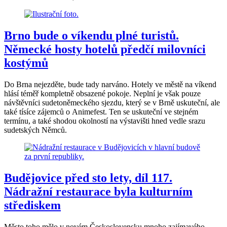
Brno bude o víkendu plné turistů.
Německé hosty hotelů předčí milovníci
kostýmů
Do Brna nejezděte, bude tady narváno. Hotely ve městě na víkend
hlásí téměř kompletně obsazené pokoje. Neplní je však pouze
návštěvníci sudetoněmeckého sjezdu, který se v Brně uskuteční, ale
také tísíce zájemců o Animefest. Ten se uskuteční ve stejném
termínu, a také shodou okolností na výstavišti hned vedle srazu
sudetských Němců.
Budějovice před sto lety, díl 117.
Nádražní restaurace byla kulturním
střediskem
Město toho mělo v novém Československu mnoho zajímavého.