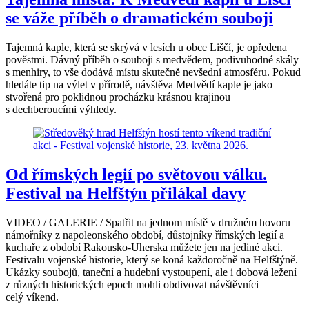
se váže příběh o dramatickém souboji
Tajemná kaple, která se skrývá v lesích u obce Liščí, je opředena
pověstmi. Dávný příběh o souboji s medvědem, podivuhodné skály
s menhiry, to vše dodává místu skutečně nevšední atmosféru. Pokud
hledáte tip na výlet v přírodě, návštěva Medvědí kaple je jako
stvořená pro poklidnou procházku krásnou krajinou
s dechberoucími výhledy.
Od římských legií po světovou válku.
Festival na Helfštýn přilákal davy
VIDEO / GALERIE / Spatřit na jednom místě v družném hovoru
námořníky z napoleonského období, důstojníky římských legií a
kuchaře z období Rakousko-Uherska můžete jen na jediné akci.
Festivalu vojenské historie, který se koná každoročně na Helfštýně.
Ukázky soubojů, taneční a hudební vystoupení, ale i dobová ležení
z různých historických epoch mohli obdivovat návštěvníci
celý víkend.