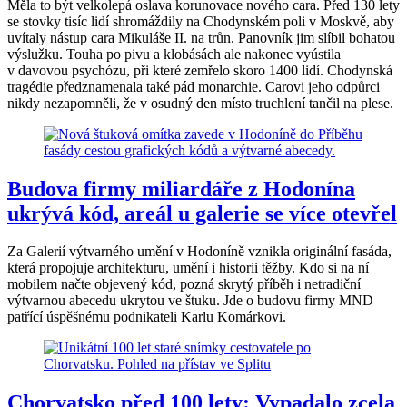
Měla to být velkolepá oslava korunovace nového cara. Před 130 lety
se stovky tisíc lidí shromáždily na Chodynském poli v Moskvě, aby
uvítaly nástup cara Mikuláše II. na trůn. Panovník jim slíbil bohatou
výslužku. Touha po pivu a klobásách ale nakonec vyústila
v davovou psychózu, při které zemřelo skoro 1400 lidí. Chodynská
tragédie předznamenala také pád monarchie. Carovi jeho odpůrci
nikdy nezapomněli, že v osudný den místo truchlení tančil na plese.
Budova firmy miliardáře z Hodonína
ukrývá kód, areál u galerie se více otevřel
Za Galerií výtvarného umění v Hodoníně vznikla originální fasáda,
která propojuje architekturu, umění i historii těžby. Kdo si na ní
mobilem načte objevený kód, pozná skrytý příběh i netradiční
výtvarnou abecedu ukrytou ve štuku. Jde o budovu firmy MND
patřící úspěšnému podnikateli Karlu Komárkovi.
Chorvatsko před 100 lety: Vypadalo zcela