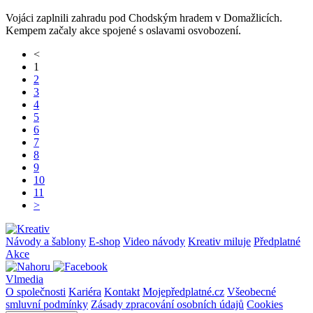
Vojáci zaplnili zahradu pod Chodským hradem v Domažlicích.
Kempem začaly akce spojené s oslavami osvobození.
<
1
2
3
4
5
6
7
8
9
10
11
>
Návody a šablony
E-shop
Video návody
Kreativ miluje
Předplatné
Akce
Vlmedia
O společnosti
Kariéra
Kontakt
Mojepředplatné.cz
Všeobecné
smluvní podmínky
Zásady zpracování osobních údajů
Cookies