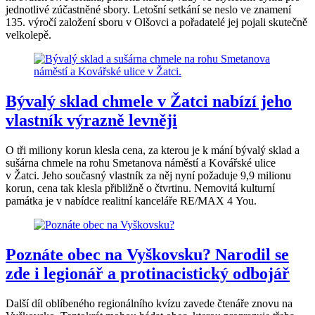
jednotlivé zúčastněné sbory. Letošní setkání se neslo ve znamení
135. výročí založení sboru v Olšovci a pořadatelé jej pojali skutečně
velkolepě.
Bývalý sklad chmele v Žatci nabízí jeho
vlastník výrazně levněji
O tři miliony korun klesla cena, za kterou je k mání bývalý sklad a
sušárna chmele na rohu Smetanova náměstí a Kovářské ulice
v Žatci. Jeho současný vlastník za něj nyní požaduje 9,9 milionu
korun, cena tak klesla přibližně o čtvrtinu. Nemovitá kulturní
památka je v nabídce realitní kanceláře RE/MAX 4 You.
Poznáte obec na Vyškovsku? Narodil se
zde i legionář a protinacistický odbojář
Další díl oblíbeného regionálního kvízu zavede čtenáře znovu na