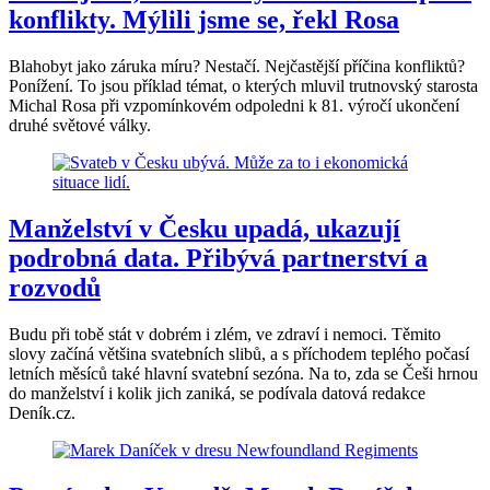
konflikty. Mýlili jsme se, řekl Rosa
Blahobyt jako záruka míru? Nestačí. Nejčastější příčina konfliktů?
Ponížení. To jsou příklad témat, o kterých mluvil trutnovský starosta
Michal Rosa při vzpomínkovém odpoledni k 81. výročí ukončení
druhé světové války.
Manželství v Česku upadá, ukazují
podrobná data. Přibývá partnerství a
rozvodů
Budu při tobě stát v dobrém i zlém, ve zdraví i nemoci. Těmito
slovy začíná většina svatebních slibů, a s příchodem teplého počasí
letních měsíců také hlavní svatební sezóna. Na to, zda se Češi hrnou
do manželství i kolik jich zaniká, se podívala datová redakce
Deník.cz.