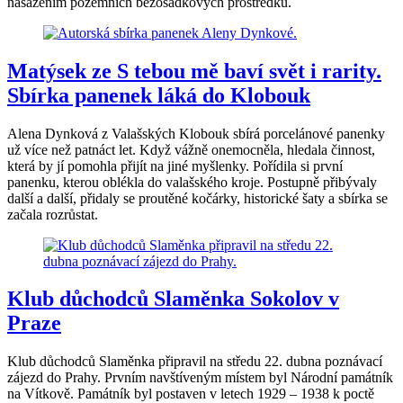
nasazením pozemních bezosádkových prostředků.
Matýsek ze S tebou mě baví svět i rarity.
Sbírka panenek láká do Klobouk
Alena Dynková z Valašských Klobouk sbírá porcelánové panenky
už více než patnáct let. Když vážně onemocněla, hledala činnost,
která by jí pomohla přijít na jiné myšlenky. Pořídila si první
panenku, kterou oblékla do valašského kroje. Postupně přibývaly
další a další, přidaly se proutěné kočárky, historické šaty a sbírka se
začala rozrůstat.
Klub důchodců Slaměnka Sokolov v
Praze
Klub důchodců Slaměnka připravil na středu 22. dubna poznávací
zájezd do Prahy. Prvním navštíveným místem byl Národní památník
na Vítkově. Památník byl postaven v letech 1929 – 1938 k poctě