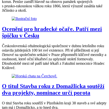
korun. Peníze zamíří hlavně na obnovu památek spojených
s prusko-rakouskou válkou roku 1866, která výrazně zasáhla také
Jičínsko a okolí.
Ocenění pro hradecké očaře. Patří mezi
špičku v Česku
Československá oftalmologická společnost v dubnu letošního roku
oslavila jubilejních 100 let své existence. Při té příležitosti si její
členové na společném setkání v Praze připomněli klíčové mezníky a
osobnosti, které oční lékařství za uplynulé století formovaly.
Dlouhodobě mezi ně patří také lékaři z Fakultní nemocnice Hradec
Králové.
O titul Stavba roku z Domažlicka soutěží
dva projekty, nominace určí porota
O titul Stavba roku soutěží v Plzeňském kraji 38 staveb a své adepty
tam má i Domažlicko, a to hned dva.