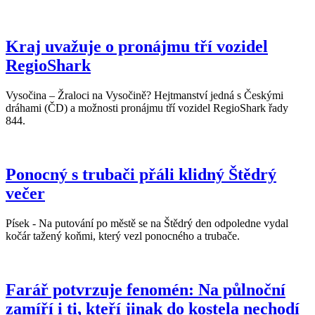
Kraj uvažuje o pronájmu tří vozidel
RegioShark
Vysočina – Žraloci na Vysočině? Hejtmanství jedná s Českými
dráhami (ČD) a možnosti pronájmu tří vozidel RegioShark řady
844.
Ponocný s trubači přáli klidný Štědrý
večer
Písek - Na putování po městě se na Štědrý den odpoledne vydal
kočár tažený koňmi, který vezl ponocného a trubače.
Farář potvrzuje fenomén: Na půlnoční
zamíří i ti, kteří jinak do kostela nechodí