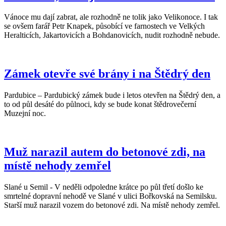
Vánoce mu dají zabrat, ale rozhodně ne tolik jako Velikonoce. I tak
se ovšem farář Petr Knapek, působící ve farnostech ve Velkých
Heralticích, Jakartovicích a Bohdanovicích, nudit rozhodně nebude.
Zámek otevře své brány i na Štědrý den
Pardubice – Pardubický zámek bude i letos otevřen na Štědrý den, a
to od půl desáté do půlnoci, kdy se bude konat štědrovečerní
Muzejní noc.
Muž narazil autem do betonové zdi, na
místě nehody zemřel
Slané u Semil - V neděli odpoledne krátce po půl třetí došlo ke
smrtelné dopravní nehodě ve Slané v ulici Bořkovská na Semilsku.
Starší muž narazil vozem do betonové zdi. Na místě nehody zemřel.