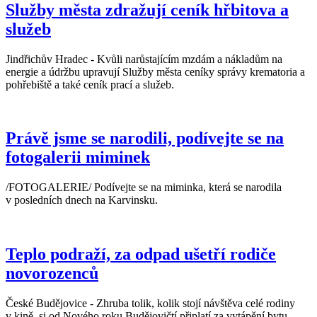
Služby města zdražují ceník hřbitova a
služeb
Jindřichův Hradec - Kvůli narůstajícím mzdám a nákladům na
energie a údržbu upravují Služby města ceníky správy krematoria a
pohřebiště a také ceník prací a služeb.
Právě jsme se narodili, podívejte se na
fotogalerii miminek
/FOTOGALERIE/ Podívejte se na miminka, která se narodila
v posledních dnech na Karvinsku.
Teplo podraží, za odpad ušetří rodiče
novorozenců
České Budějovice - Zhruba tolik, kolik stojí návštěva celé rodiny
v kině, si od Nového roku Budějovičtí připlatí za vytápění bytu.