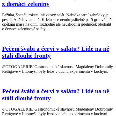
z domácí zeleniny
Pažitka, špenát, roketa, hlávkový salát. Nabídka jarní zahrádky je
pestrá. A těch vitaminů. K létu sice neodmyslitelně patří grilování či
opékání masa na ohni, rozhodně ale neuškodí si jídelníček obohatit
o čerstvé zeleninové saláty.
Pečení švábi a červi v salátu? Lidé na ně
stáli dlouhé fronty
/FOTOGALERIE/ Gastronomické slavnosti Magdaleny Dobromily
Rettigové v Litomyšli byly letos v duchu experimentu v kuchyni.
Pečení švábi a červi v salátu? Lidé na ně
stáli dlouhé fronty
/FOTOGALERIE/ Gastronomické slavnosti Magdaleny Dobromily
Rettigové v Litomyšli byly letos v duchu experimentu v kuchyni.