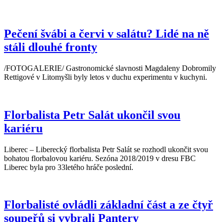
Pečení švábi a červi v salátu? Lidé na ně
stáli dlouhé fronty
/FOTOGALERIE/ Gastronomické slavnosti Magdaleny Dobromily
Rettigové v Litomyšli byly letos v duchu experimentu v kuchyni.
Florbalista Petr Salát ukončil svou
kariéru
Liberec – Liberecký florbalista Petr Salát se rozhodl ukončit svou
bohatou florbalovou kariéru. Sezóna 2018/2019 v dresu FBC
Liberec byla pro 33letého hráče poslední.
Florbalisté ovládli základní část a ze čtyř
soupeřů si vybrali Pantery