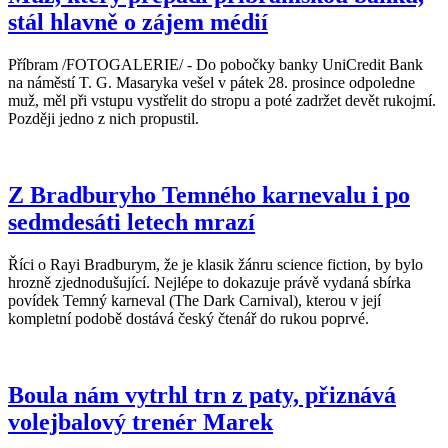
stál hlavně o zájem médií
Příbram /FOTOGALERIE/ - Do pobočky banky UniCredit Bank
na náměstí T. G. Masaryka vešel v pátek 28. prosince odpoledne
muž, měl při vstupu vystřelit do stropu a poté zadržet devět rukojmí.
Později jedno z nich propustil.
Z Bradburyho Temného karnevalu i po
sedmdesáti letech mrazí
Říci o Rayi Bradburym, že je klasik žánru science fiction, by bylo
hrozně zjednodušující. Nejlépe to dokazuje právě vydaná sbírka
povídek Temný karneval (The Dark Carnival), kterou v její
kompletní podobě dostává český čtenář do rukou poprvé.
Boula nám vytrhl trn z paty, přiznává
volejbalový trenér Marek