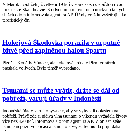
V Maroku zadrželi již celkem 19 lidí v souvislosti s vraždou dvou
turistek ze Skandinávie. S odvoláním mluvčího marockých tajných
služeb o tom informovala agentura AP. Úřady vraždu vyšetřují jako
teroristický čin.
Hokejová Škodovka porazila v urputné
bitvě před zaplněnou halou Spartu
Plzeň – Končily Vánoce, ale hokejová aréna v Plzni ve středu
praskala ve švech. Bylo téměř vyprodáno.
Tsunami se může vrátit, držte se dál od
pobřeží, varují úřady v Indonésii
Indonéské úřady varují obyvatele, aby se vyhýbali oblastem na
pobřeží. Právě zde si ničivá vlna tsunami o víkendu vyžádala životy
více než 420 lidí. Informovala o tom agentura AP. V oblasti stále
panuje nepříznivé počasí a panují obavy, že by mohla přijít další