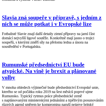
Slavia zná soupeře v přípravě, s jedním z
nich se může potkat i v Evropské lize
Fotbalisté Slavie znají další detaily zimní přípravy na jarní část
domácí nejvyšší ligové soutěže. Konkrétně mají jasno o trojici
soupeřů, s kterými změří síly na přelomu ledna a února na
soustředění v Portugalsku.
Rumunské předsednictví EU bude
atypické. Na vině je brexit a plánované
volby
V mnoha ohledech výjimečné bude předsednictví Evropské unie,
kterého se od počátku roku 2019 na šest měsíců poprvé ujme
Rumunsko. Typický rytmus práce předsednické země
s naplánovanými ministerskými jednáními a trpělivým posunováním
různých agend směrem ke kompromisu naruší nejprve britský