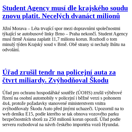
Student Agency musí dle krajského soudu
znovu platit. Necelých dvanáct milionů
Jižní Morava – Léta trvající spor mezi dopravními společnostmi
týkající se autobusové linky Brno – Praha nekončí. Student Agency
musí firmě Asiana zaplatit 11,7 milionu korun. Rozhodl o tom
minulý týden Krajský soud v Brně. Obě strany si nechaly lhůtu na
odvolání.
Úřad zrušil tendr na policejní auta za
čtvrt miliardy. Zvýhodňoval Škodu
Úřad pro ochranu hospodářské soutěže (ÚOHS) zrušil výběrové
řízení na osobní automobily v policejní i běžné verzi s pohonem
4x4, protože požadavky stanovené ministerstvem vnitra
zvýhodňovaly Škodu Auto před jinými uchazeči. Upozornil na to
web deníku E15, podle kterého se tak obnova vozového parku
bezpečnostních sborů za 250 milionů korun opozdí. Úřad podle
serveru rozhodoval na návrh českého importéra vozů Hyundai.