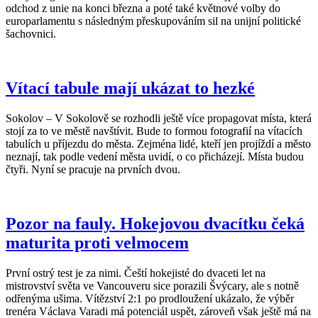
odchod z unie na konci března a poté také květnové volby do
europarlamentu s následným přeskupováním sil na unijní politické
šachovnici.
Vítací tabule mají ukázat to hezké
Sokolov – V Sokolově se rozhodli ještě více propagovat místa, která
stojí za to ve městě navštívit. Bude to formou fotografií na vítacích
tabulích u příjezdu do města. Zejména lidé, kteří jen projíždí a město
neznají, tak podle vedení města uvidí, o co přicházejí. Místa budou
čtyři. Nyní se pracuje na prvních dvou.
Pozor na fauly. Hokejovou dvacítku čeká
maturita proti velmocem
První ostrý test je za nimi. Čeští hokejisté do dvaceti let na
mistrovství světa ve Vancouveru sice porazili Švýcary, ale s notně
odřenýma ušima. Vítězství 2:1 po prodloužení ukázalo, že výběr
trenéra Václava Varadi má potenciál uspět, zároveň však ještě má na