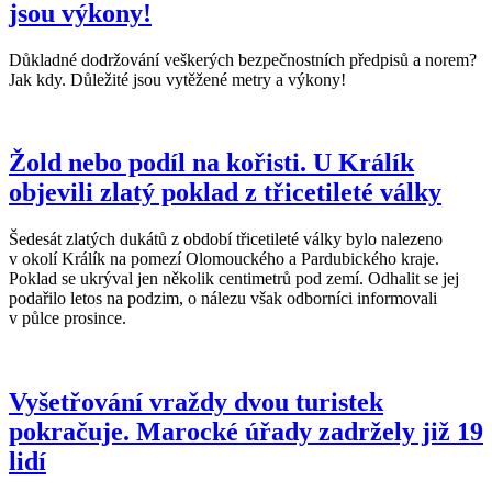
jsou výkony!
Důkladné dodržování veškerých bezpečnostních předpisů a norem?
Jak kdy. Důležité jsou vytěžené metry a výkony!
Žold nebo podíl na kořisti. U Králík
objevili zlatý poklad z třicetileté války
Šedesát zlatých dukátů z období třicetileté války bylo nalezeno
v okolí Králík na pomezí Olomouckého a Pardubického kraje.
Poklad se ukrýval jen několik centimetrů pod zemí. Odhalit se jej
podařilo letos na podzim, o nálezu však odborníci informovali
v půlce prosince.
Vyšetřování vraždy dvou turistek
pokračuje. Marocké úřady zadržely již 19
lidí