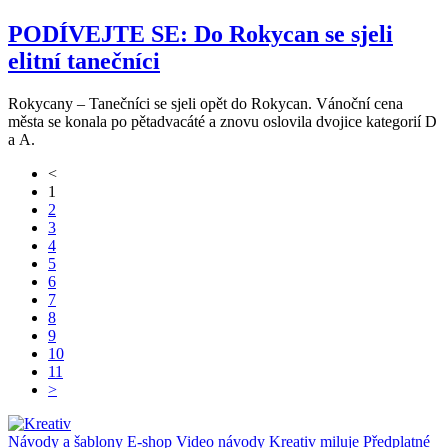
PODÍVEJTE SE: Do Rokycan se sjeli
elitní tanečníci
Rokycany – Tanečníci se sjeli opět do Rokycan. Vánoční cena
města se konala po pětadvacáté a znovu oslovila dvojice kategorií D
a A.
<
1
2
3
4
5
6
7
8
9
10
11
>
Návody a šablony
E-shop
Video návody
Kreativ miluje
Předplatné