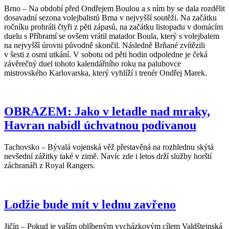
Brno – Na období před Ondřejem Boulou a s ním by se dala rozdělit
dosavadní sezona volejbalistů Brna v nejvyšší soutěži. Na začátku
ročníku prohráli čtyři z pěti zápasů, na začátku listopadu v domácím
duelu s Příbramí se ovšem vrátil matador Boula, který s volejbalem
na nejvyšší úrovni původně skončil. Následně Brňané zvítězili
v šesti z osmi utkání. V sobotu od pěti hodin odpoledne je čeká
závěrečný duel tohoto kalendářního roku na palubovce
mistrovského Karlovarska, který vyhlíží i trenér Ondřej Marek.
OBRAZEM: Jako v letadle nad mraky,
Havran nabídl úchvatnou podívanou
Tachovsko – Bývalá vojenská věž přestavěná na rozhlednu skýtá
nevšední zážitky také v zimě. Navíc zde i letos drží služby horští
záchranáři z Royal Rangers.
Lodžie bude mít v lednu zavřeno
Jičín – Pokud je vaším oblíbeným vycházkovým cílem Valdštejnská