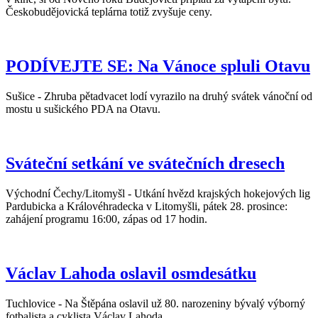
Českobudějovická teplárna totiž zvyšuje ceny.
PODÍVEJTE SE: Na Vánoce spluli Otavu
Sušice - Zhruba pětadvacet lodí vyrazilo na druhý svátek vánoční od
mostu u sušického PDA na Otavu.
Sváteční setkání ve svátečních dresech
Východní Čechy/Litomyšl - Utkání hvězd krajských hokejových lig
Pardubicka a Královéhradecka v Litomyšli, pátek 28. prosince:
zahájení programu 16:00, zápas od 17 hodin.
Václav Lahoda oslavil osmdesátku
Tuchlovice - Na Štěpána oslavil už 80. narozeniny bývalý výborný
fotbalista a cyklista Václav Lahoda.