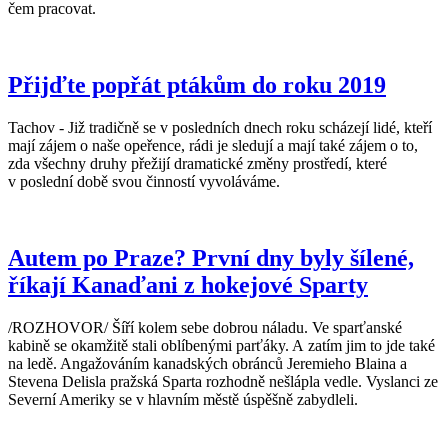
čem pracovat.
Přijďte popřát ptákům do roku 2019
Tachov - Již tradičně se v posledních dnech roku scházejí lidé, kteří
mají zájem o naše opeřence, rádi je sledují a mají také zájem o to,
zda všechny druhy přežijí dramatické změny prostředí, které
v poslední době svou činností vyvoláváme.
Autem po Praze? První dny byly šílené,
říkají Kanaďani z hokejové Sparty
/ROZHOVOR/ Šíří kolem sebe dobrou náladu. Ve sparťanské
kabině se okamžitě stali oblíbenými parťáky. A zatím jim to jde také
na ledě. Angažováním kanadských obránců Jeremieho Blaina a
Stevena Delisla pražská Sparta rozhodně nešlápla vedle. Vyslanci ze
Severní Ameriky se v hlavním městě úspěšně zabydleli.