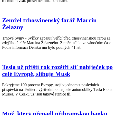
ročníkům však prošel několika změnami.
Zemřel trhosvinenský farář Marcin
Želazny
Trhové Sviny - Svíčky zapalují věřící před trhosvinenskou farou za
zdejšího faráře Marcina Želazného. Zemřel náhle ve vánočním čase.
Podle informací Deníku mu bylo pouhých 41 let.
Tesla už příští rok rozšíří síť nabíječek po
celé Evropě, slibuje Musk
Pokryjeme 100 procent Evropy, stojí v jednom z posledních
příspěvků na Twitteru výstředního majitele automobilky Tesla Elona
Muska. V Česku už jsou takové stanice tři.
Muž, který přepadl příbramskou banku,