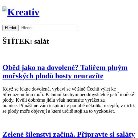
ŠTÍTEK: salát
Oběd jako na dovolené? Talířem plným
mořských plodů hosty neurazíte
Když se řekne dovolená, vybaví se většině Čechů výlet ke
Středozemnímu moři. K tamní kuchyni neodmyslitelně patří mořské
plody. Kvůli dobrému jídlu však nemusíte vyrážet za
hranice. Přinášíme vám inspiraci v podobě několika receptů, v nichž
se plody moře objevují a které určitě stojí za to vyzkoušet.
Zelené šílenství začíná. Připravte si saláty