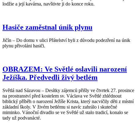
lodžie a její kavárna, navštivte ji do konce roku.
Hasiče zaměstnal únik plynu
Jičín – Do domu v ulici Přátelství byli z důvodu podezření na únik
plynu přivoláni hasiči.
OBRAZEM: Ve Světlé oslavili narození
Ježíška. Předvedli živý betlém
Světlá nad Sázavou – Desítky zájemců přišly ve čtvrtek 27. prosince
na prostranství před kostelem sv. Václava ve Světlé zhlédnout
biblický příběh o narození Ježíše Krista, který nacvičily děti z místní
základní školy. V živém betlému si navíc zahrálo i skutečné
miminko. Vánoční divadlo se ve Světlé už stalo tradicí, konalo se
tady už podvanácté.