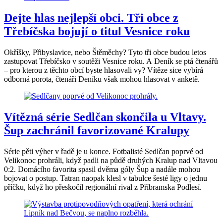
Dejte hlas nejlepší obci. Tři obce z
Třebíčska bojují o titul Vesnice roku
Okříšky, Přibyslavice, nebo Štěměchy? Tyto tři obce budou letos
zastupovat Třebíčsko v soutěži Vesnice roku. A Deník se ptá čtenářů
– pro kterou z těchto obcí byste hlasovali vy? Vítěze sice vybírá
odborná porota, čtenáři Deníku však mohou hlasovat v anketě.
Vítězná série Sedlčan skončila u Vltavy.
Šup zachránil favorizované Kralupy
Série pěti výher v řadě je u konce. Fotbalisté Sedlčan poprvé od
Velikonoc prohráli, když padli na půdě druhých Kralup nad Vltavou
0:2. Domácího favorita spasil dvěma góly Šup a nadále mohou
bojovat o postup. Tatran naopak klesl v tabulce šesté ligy o jednu
příčku, když ho přeskočil regionální rival z Příbramska Podlesí.