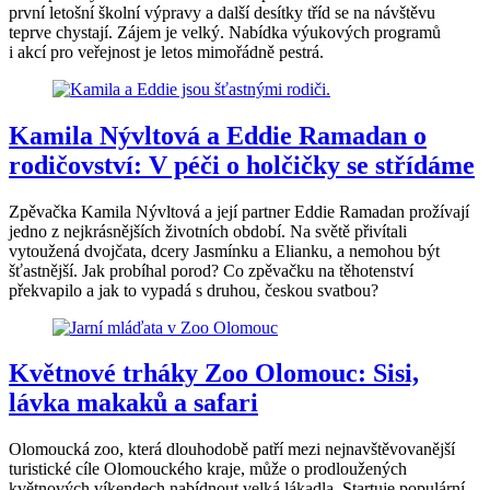
první letošní školní výpravy a další desítky tříd se na návštěvu
teprve chystají. Zájem je velký. Nabídka výukových programů
i akcí pro veřejnost je letos mimořádně pestrá.
Kamila Nývltová a Eddie Ramadan o
rodičovství: V péči o holčičky se střídáme
Zpěvačka Kamila Nývltová a její partner Eddie Ramadan prožívají
jedno z nejkrásnějších životních období. Na světě přivítali
vytoužená dvojčata, dcery Jasmínku a Elianku, a nemohou být
šťastnější. Jak probíhal porod? Co zpěvačku na těhotenství
překvapilo a jak to vypadá s druhou, českou svatbou?
Květnové trháky Zoo Olomouc: Sisi,
lávka makaků a safari
Olomoucká zoo, která dlouhodobě patří mezi nejnavštěvovanější
turistické cíle Olomouckého kraje, může o prodloužených
květnových víkendech nabídnout velká lákadla. Startuje populární