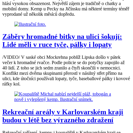
hlásí vysokou obsazenost. Největší zájem je tradičně o chatky a
mobilní domy. Kemp u Pecky na Jičínsku má některé termíny téměř
vyprodané už několik měsíců dopředu.
Záběry hromadné bitky na ulici šokují:
Lidé měli v ruce tyče, pálky i lopaty
/VIDEO/ V saské obci Mockrehna poblíž Lipska došlo v pátek
večer k hromadné rvačce. Podle policie se do potyčky zapojilo až
40 lidí. Z toho se jich sedm zranilo a čtyři skončili v nemocnici.
Konflikt mezi dvěma skupinami přerostl v násilný střet přímo na
ulici, kde útočníci používali lopaty, tyče, baseballové pálky i kovové
ráfky kol.
Rekreační areály v Karlovarském kraji
budou v létě bez výrazného zdražení
Rekreační zařízení, kempy i koupaliště v Karlovarském kraji se