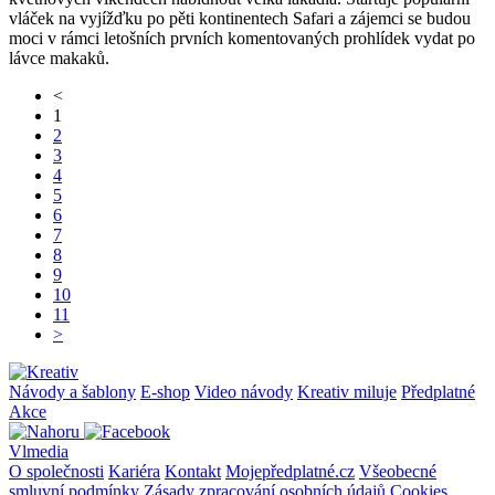
vláček na vyjížďku po pěti kontinentech Safari a zájemci se budou
moci v rámci letošních prvních komentovaných prohlídek vydat po
lávce makaků.
<
1
2
3
4
5
6
7
8
9
10
11
>
Návody a šablony
E-shop
Video návody
Kreativ miluje
Předplatné
Akce
Vlmedia
O společnosti
Kariéra
Kontakt
Mojepředplatné.cz
Všeobecné
smluvní podmínky
Zásady zpracování osobních údajů
Cookies