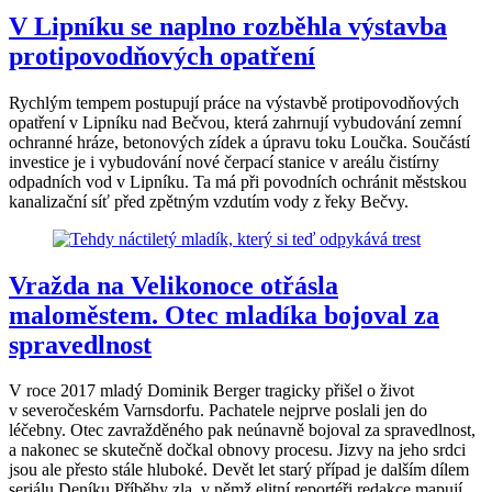
V Lipníku se naplno rozběhla výstavba
protipovodňových opatření
Rychlým tempem postupují práce na výstavbě protipovodňových
opatření v Lipníku nad Bečvou, která zahrnují vybudování zemní
ochranné hráze, betonových zídek a úpravu toku Loučka. Součástí
investice je i vybudování nové čerpací stanice v areálu čistírny
odpadních vod v Lipníku. Ta má při povodních ochránit městskou
kanalizační síť před zpětným vzdutím vody z řeky Bečvy.
Vražda na Velikonoce otřásla
maloměstem. Otec mladíka bojoval za
spravedlnost
V roce 2017 mladý Dominik Berger tragicky přišel o život
v severočeském Varnsdorfu. Pachatele nejprve poslali jen do
léčebny. Otec zavražděného pak neúnavně bojoval za spravedlnost,
a nakonec se skutečně dočkal obnovy procesu. Jizvy na jeho srdci
jsou ale přesto stále hluboké. Devět let starý případ je dalším dílem
seriálu Deníku Příběhy zla, v němž elitní reportéři redakce mapují