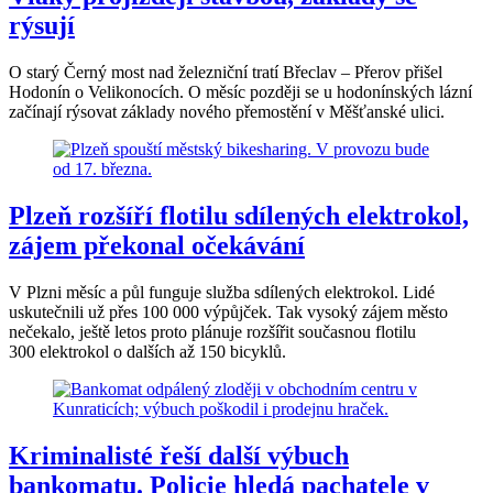
rýsují
O starý Černý most nad železniční tratí Břeclav – Přerov přišel
Hodonín o Velikonocích. O měsíc později se u hodonínských lázní
začínají rýsovat základy nového přemostění v Měšťanské ulici.
Plzeň rozšíří flotilu sdílených elektrokol,
zájem překonal očekávání
V Plzni měsíc a půl funguje služba sdílených elektrokol. Lidé
uskutečnili už přes 100 000 výpůjček. Tak vysoký zájem město
nečekalo, ještě letos proto plánuje rozšířit současnou flotilu
300 elektrokol o dalších až 150 bicyklů.
Kriminalisté řeší další výbuch
bankomatu. Policie hledá pachatele v