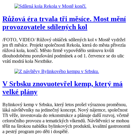
Růžová éra trvala tři měsíce. Most mění
provozovatele sdílených kol
/FOTO, VIDEO/ Růžový obláček sdílených kol v Mostě vydržel
jen tři měsíce. Projekt společnosti Rekola, která do města přivezla
růžová kola, končí. Město firmě vypovědělo smlouvu kvůli
dlouhodobému porušování podmínek a od 1. července se do ulic
vrátí modrá kola Nextbike.
V Srbsku znovuotevřel kemp, který má
velké plány
Bylinkový kemp v Srbsku, který letos prošel výraznou proměnou,
láká návštěvníky na jedinečný koncept. Nový nájemce, společnost
Tři věže, investovala do rekonstrukce a plánuje další rozvoj, včetně
celoročního provozu a tematických víkendů. Návštěvníci se mohou
těšit na širokou nabídku bylinkových produktů, kvalitní gastronomii
a pestrý program pro děti i dospělé.