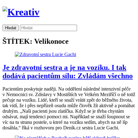
ŠTÍTEK: Velikonoce
Je zdravotní sestra a je na vozíku. I tak
dodává pacientům sílu: Zvládám všechno
Pacientům poskytuje naději. Na oddělení následné intenzivní péče
v Nemocnici sv. Zdislavy v Mostištích ve Velkém Meziříčí o ně totiž
pečuje na vozíku. Lidé, kteří se snaží vrátit zpět do běžného života,
tak vidí, že i přes nepřízeň osudu může člověk žít aktivně a pomáhat
druhým. „Naši pacienti jsou zlatíčka. Když se je třeba chystám
odsávat, mají tendenci pomoci mi. Například se snaží šoupnout se
víc na tu stranu postele, u které na vozíku sedím, abych na ně líp
dosáhla,“ říká v rozhovoru pro Deník.cz sestra Lucie Gachi.