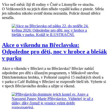
Více než měsíc žijí tři rodiny v Čisté u Litomyšle ve strachu.
O Velikonocích na jejich dům někdo vypálil kulku z pistole. Střela
jen náhodou nikoho uvnitř domu nezranila. Policie dosud střelce
nenašla.
Akce o víkendu na Břeclavsku:
Odpoledne pro děti, noc v hrobce a blešák
v parku
Akce o víkendu v Břeclavi a na Břeclavsku? Břeclav nabízí
odpoledne pro děti s úžasným programem, v Mikulově otevřou
Ditrichsteinskou hrobku, v Poštorné zazpívá 15 mužských sborů a
v parku u Café Bulldog v Břeclavi se rozprostře bleší trh. Vyberte si
v tipech Břeclavského deníku a užijte si víkend.