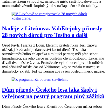
Tatran se rázem vyhoupl už na sedmé místo šesté fotbalové ligy a
momentálně vévodí skupině týmů v našlapaném středu tabulky.
Naděje z Litvínova. Valdštejnky přinesly
28 nových dárců pro Tesiho a další
Osud Pavla Tesárka z Loun, kterému přátelé říkají Tesi, znovu
ukázal, jak zásadní je dárcovství kostní dřeně. Tesi, táta
osmnáctiměsíčního chlapečka a milující partner, měl před sebou
transplantaci, ale jeho dárce na poslední chvíli odstoupil. Lékaři mu
dávali dva měsíce života. Protože ale vyhodnocení prvních odběrů
trvá přibližně měsíc, čas od Velikonoc, kdy se začalo testovat, se
dramaticky zkrátil. Teď už Tesimu zbývá jen poslední měsíc naděje.
Dům přírody Českého lesa láká školy i
veřejnost na pestrý program plný zážitků
Dům přírody Českého lesa v Klenčí pod Čerchovem má za sebou