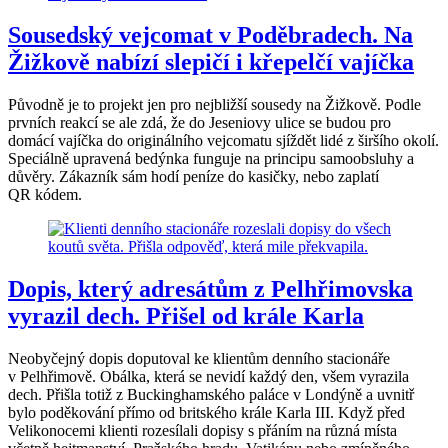
Sousedský vejcomat v Poděbradech. Na
Žižkově nabízí slepičí i křepelčí vajíčka
Původně je to projekt jen pro nejbližší sousedy na Žižkově. Podle
prvních reakcí se ale zdá, že do Jeseniovy ulice se budou pro
domácí vajíčka do originálního vejcomatu sjíždět lidé z širšího okolí.
Speciálně upravená bedýnka funguje na principu samoobsluhy a
důvěry. Zákazník sám hodí peníze do kasičky, nebo zaplatí
QR kódem.
Dopis, který adresátům z Pelhřimovska
vyrazil dech. Přišel od krále Karla
Neobyčejný dopis doputoval ke klientům denního stacionáře
v Pelhřimově. Obálka, která se nevidí každý den, všem vyrazila
dech. Přišla totiž z Buckinghamského paláce v Londýně a uvnitř
bylo poděkování přímo od britského krále Karla III. Když před
Velikonocemi klienti rozesílali dopisy s přáním na různá místa