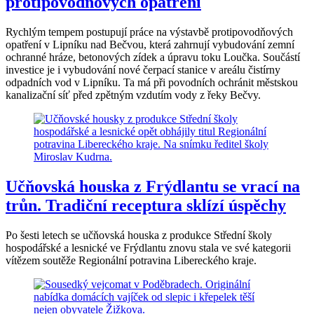
protipovodňových opatření
Rychlým tempem postupují práce na výstavbě protipovodňových
opatření v Lipníku nad Bečvou, která zahrnují vybudování zemní
ochranné hráze, betonových zídek a úpravu toku Loučka. Součástí
investice je i vybudování nové čerpací stanice v areálu čistírny
odpadních vod v Lipníku. Ta má při povodních ochránit městskou
kanalizační síť před zpětným vzdutím vody z řeky Bečvy.
Učňovská houska z Frýdlantu se vrací na
trůn. Tradiční receptura sklízí úspěchy
Po šesti letech se učňovská houska z produkce Střední školy
hospodářské a lesnické ve Frýdlantu znovu stala ve své kategorii
vítězem soutěže Regionální potravina Libereckého kraje.