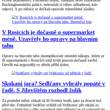
včetně hejtmanství, Pražského hradu, Vatikánu nebo zmíněného
Buckinghamského paláce, netroufali si vůbec odhadnout, kdo
odpoví. A po měsíce se dočkali opravdu mimořádné zásilky.
V Rosicích je dočasně o supermarket
méně. Uzavřely ho opravy na hlavním
tahu
Opravy na hlavním tahu zkomplikovaly místním nákupy. Jeden ze
tří supermarketů v Rosicích totiž kvůli pracem dočasně zavřel.
Otevřít má nejpozději ve středu příští týden.
Skokani jara? Sedlčany vyhrály popáté v
řadě. S Jílovištěm rozhodl žolík
Za poslední měsíc získali už tři čtvrtiny bodů, jako za dvacet kol
před tím. Fotbalisté Sedlčan ovládli od Velikonoc pět utkání za
sebou v šesté lize a díky povedené sérii vítězství se už vyhoupli do