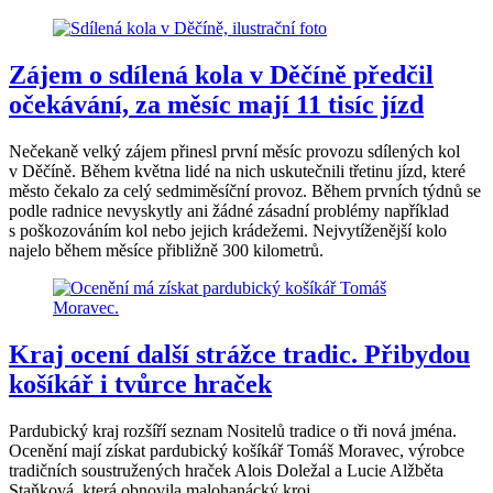
Zájem o sdílená kola v Děčíně předčil
očekávání, za měsíc mají 11 tisíc jízd
Nečekaně velký zájem přinesl první měsíc provozu sdílených kol
v Děčíně. Během května lidé na nich uskutečnili třetinu jízd, které
město čekalo za celý sedmiměsíční provoz. Během prvních týdnů se
podle radnice nevyskytly ani žádné zásadní problémy například
s poškozováním kol nebo jejich krádežemi. Nejvytíženější kolo
najelo během měsíce přibližně 300 kilometrů.
Kraj ocení další strážce tradic. Přibydou
košíkář i tvůrce hraček
Pardubický kraj rozšíří seznam Nositelů tradice o tři nová jména.
Ocenění mají získat pardubický košíkář Tomáš Moravec, výrobce
tradičních soustružených hraček Alois Doležal a Lucie Alžběta
Staňková, která obnovila malohanácký kroj.