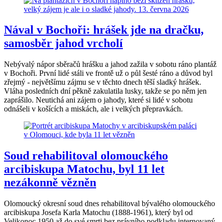
Nával v Bochoři: hrášek jde na dračku,
samosběr jahod vrcholí
Nebývalý nápor sběračů hrášku a jahod zažila v sobotu ráno plantáž
v Bochoři. První lidé stáli ve frontě už o půl šesté ráno a důvod byl
zřejmý - největšímu zájmu se v těchto dnech těší sladký hrášek.
Vláha posledních dní pěkně zakulatila lusky, takže se po něm jen
zaprášilo. Neutichá ani zájem o jahody, které si lidé v sobotu
odnášeli v košících a miskách, ale i velkých přepravkách.
Soud rehabilitoval olomouckého
arcibiskupa Matochu, byl 11 let
nezákonně vězněn
Olomoucký okresní soud dnes rehabilitoval bývalého olomouckého
arcibiskupa Josefa Karla Matochu (1888-1961), který byl od
Velikonoc 1950 až do své smrti bez právního podkladu internovaný