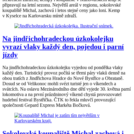
připravují na letní sezonu. Největší areál v regionu, sokolovské
koupaliště Michal, zachová i letos stejné ceny jako loni. Kemp
v Kyselce na Karlovarsku mírně zdraží.
Na jindřichohradeckou úzkokolejku
vyrazí vlaky každý den, pojedou i parní
jízdy
Na jindřichohradeckou úzkokolejku vyjedou od pondělka vlaky
každý den. Turistický provoz počítá se třemi páry vlaků denně na
obou tratích z Jindřichova Hradce do Nové Bystřice a Obrataně.
Dosud se od Velikonoc mohli svézt turisté jen o víkendech a
svátcích. Na oslavu Mezinárodního dne dětí vyjede 30. května parní
lokomotiva a na první prázdninový víkend chystá provozovatel
hudební festival Bystřička. ČTK to řekla mluvčí provozující
společnosti Gepard Express Markéta Bočková.
Sokolovské koupaliště Michal zachová i