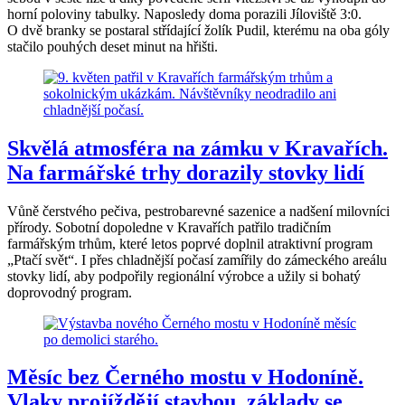
horní poloviny tabulky. Naposledy doma porazili Jíloviště 3:0.
O dvě branky se postaral střídající žolík Pudil, kterému na oba góly
stačilo pouhých deset minut na hřišti.
Skvělá atmosféra na zámku v Kravařích.
Na farmářské trhy dorazily stovky lidí
Vůně čerstvého pečiva, pestrobarevné sazenice a nadšení milovníci
přírody. Sobotní dopoledne v Kravařích patřilo tradičním
farmářským trhům, které letos poprvé doplnil atraktivní program
„Ptačí svět“. I přes chladnější počasí zamířily do zámeckého areálu
stovky lidí, aby podpořily regionální výrobce a užily si bohatý
doprovodný program.
Měsíc bez Černého mostu v Hodoníně.
Vlaky projíždějí stavbou, základy se