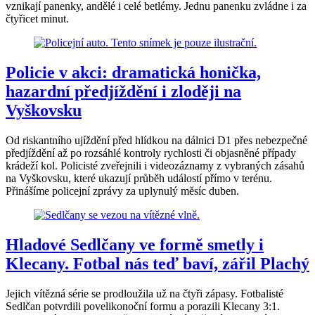
vznikají panenky, andělé i celé betlémy. Jednu panenku zvládne i za
čtyřicet minut.
Policie v akci: dramatická honička,
hazardní předjíždění i zloději na
Vyškovsku
Od riskantního ujíždění před hlídkou na dálnici D1 přes nebezpečné
předjíždění až po rozsáhlé kontroly rychlosti či objasněné případy
krádeží kol. Policisté zveřejnili i videozáznamy z vybraných zásahů
na Vyškovsku, které ukazují průběh událostí přímo v terénu.
Přinášíme policejní zprávy za uplynulý měsíc duben.
Hladové Sedlčany ve formě smetly i
Klecany. Fotbal nás teď baví, zářil Plachý
Jejich vítězná série se prodloužila už na čtyři zápasy. Fotbalisté
Sedlčan potvrdili povelikonoční formu a porazili Klecany 3:1.