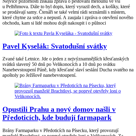
Nejvíce pozornosti získala zpráva o pěstování melounů ve vsi
u Pelhřimova. Dále to byl dopis, který vyrazil dech, a košíky, které
se prodávají samy. Čtenáři se také velmi rádi seznámili s místem,
které chytne za srdce a nepustí. A zaujala i zpráva o otevření nového
obchodu, kam si lidé mohou dojít nakoupit i o půlnoci
Pavel Kyselák: Svatodušní svátky
Zvané také Letnice. Jde o jeden z nejvýznamnějších křesťanských
svátků slavený 50 dnů po Velikonocích a 10 dnů po svátku
Nanebevstoupení Páně, kdy křesťané slaví seslání Ducha svatého na
apoštoly po Ježíšově nanebevstoupení.
Opustili Prahu a nový domov našli v
Předoticích, kde budují farmapark
Brány Farmaparku v Předoticích na Písecku, který provozují
manželé Brachtlovi, se poprvé otevřely loni o Velikonocích. Za