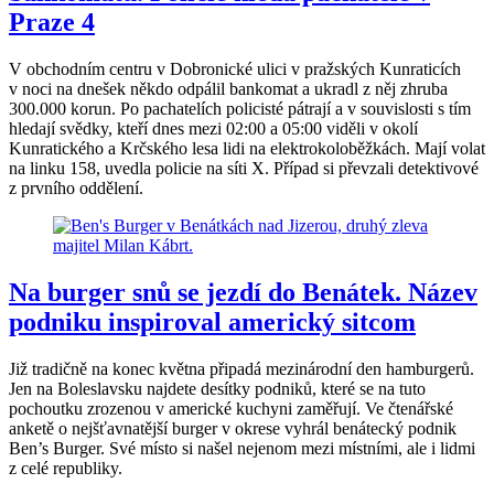
Praze 4
V obchodním centru v Dobronické ulici v pražských Kunraticích
v noci na dnešek někdo odpálil bankomat a ukradl z něj zhruba
300.000 korun. Po pachatelích policisté pátrají a v souvislosti s tím
hledají svědky, kteří dnes mezi 02:00 a 05:00 viděli v okolí
Kunratického a Krčského lesa lidi na elektrokoloběžkách. Mají volat
na linku 158, uvedla policie na síti X. Případ si převzali detektivové
z prvního oddělení.
Na burger snů se jezdí do Benátek. Název
podniku inspiroval americký sitcom
Již tradičně na konec května připadá mezinárodní den hamburgerů.
Jen na Boleslavsku najdete desítky podniků, které se na tuto
pochoutku zrozenou v americké kuchyni zaměřují. Ve čtenářské
anketě o nejšťavnatější burger v okrese vyhrál benátecký podnik
Ben’s Burger. Své místo si našel nejenom mezi místními, ale i lidmi
z celé republiky.