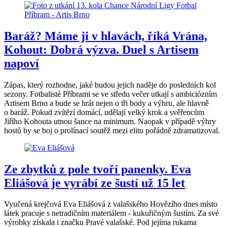
Baráž? Máme ji v hlavách, říká Vrána,
Kohout: Dobrá výzva. Duel s Artisem
napoví
Zápas, který rozhodne, jaké budou jejich naděje do posledních kol
sezony. Fotbalisté Příbrami se ve středu večer utkají s ambiciózním
Artisem Brno a bude se hrát nejen o tři body a výhru, ale hlavně
o baráž. Pokud zvítězí domácí, udělají velký krok a svěřencům
Jiřího Kohouta utnou šance na minimum. Naopak v případě výhry
hostů by se boj o prolínací soutěž mezi elitu pořádně zdramatizoval.
Ze zbytků z pole tvoří panenky. Eva
Eliášová je vyrábí ze šustí už 15 let
Vyučená krejčová Eva Eliášová z valašského Hovězího dnes místo
látek pracuje s netradičním materiálem - kukuřičným šustím. Za své
výrobky získala i značku Pravé valašské. Pod jejíma rukama