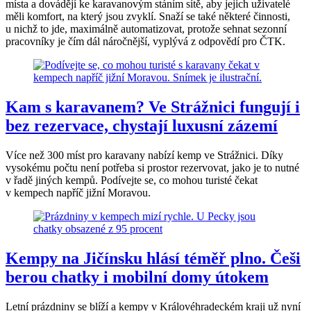
místa a dovádějí ke karavanovým stáním sítě, aby jejich uživatelé
měli komfort, na který jsou zvyklí. Snaží se také některé činnosti,
u nichž to jde, maximálně automatizovat, protože sehnat sezonní
pracovníky je čím dál náročnější, vyplývá z odpovědí pro ČTK.
Kam s karavanem? Ve Strážnici fungují i
bez rezervace, chystají luxusní zázemí
Více než 300 míst pro karavany nabízí kemp ve Strážnici. Díky
vysokému počtu není potřeba si prostor rezervovat, jako je to nutné
v řadě jiných kempů. Podívejte se, co mohou turisté čekat
v kempech napříč jižní Moravou.
Kempy na Jičínsku hlásí téměř plno. Češi
berou chatky i mobilní domy útokem
Letní prázdniny se blíží a kempy v Královéhradeckém kraji už nyní