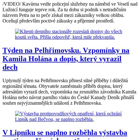
/VIDEO/ Kavárna vedle policejní služebny na náměstí ve Veselí nad
Lužnicí funguje teprve rok. Za tu dobu si podnik s netradičním
názvem Petra na to peče získal mezi zákazníky velkou oblibu.
Oceňují především poctivé zákusky a příjemné prostředí.
Týden na Pelhřimovsku. Vzpomínky na
Kamila Holána a dopis, který vyrazil
dech
Uplynulý týden na Pelhřimovsku přinesl silné příběhy i důležitá
regionální témata. Obyvatele zaměstnalo příběh dopisu, který
adresátům vyrazil dech, vzpomínka na zesnulého závodníka Kamila
Holána nebo návrat parního vlaku do České Kanady Deník přináší
souhrn nejvýznamnějších událostí z Pelhřimovska.
V Lipníku se naplno rozběhla výstavba