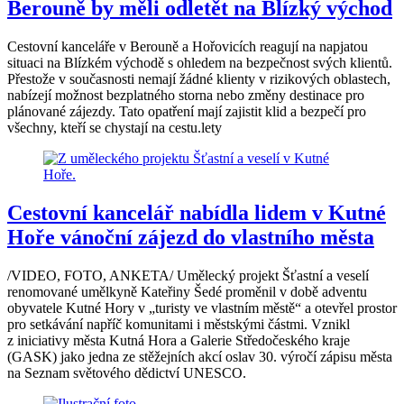
Berouně by měli odletět na Blízký východ
Cestovní kanceláře v Berouně a Hořovicích reagují na napjatou
situaci na Blízkém východě s ohledem na bezpečnost svých klientů.
Přestože v současnosti nemají žádné klienty v rizikových oblastech,
nabízejí možnost bezplatného storna nebo změny destinace pro
plánované zájezdy. Tato opatření mají zajistit klid a bezpečí pro
všechny, kteří se chystají na cestu.lety
Cestovní kancelář nabídla lidem v Kutné
Hoře vánoční zájezd do vlastního města
/VIDEO, FOTO, ANKETA/ Umělecký projekt Šťastní a veselí
renomované umělkyně Kateřiny Šedé proměnil v době adventu
obyvatele Kutné Hory v „turisty ve vlastním městě“ a otevřel prostor
pro setkávání napříč komunitami i městskými částmi. Vznikl
z iniciativy města Kutná Hora a Galerie Středočeského kraje
(GASK) jako jedna ze stěžejních akcí oslav 30. výročí zápisu města
na Seznam světového dědictví UNESCO.