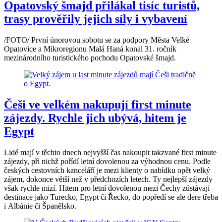
Opatovský šmajd přilákal tisíc turistů,
trasy prověřily jejich síly i vybavení
/FOTO/ První únorovou sobotu se za podpory Města Velké
Opatovice a Mikroregionu Malá Haná konal 31. ročník
mezinárodního turistického pochodu Opatovské šmajd.
Češi ve velkém nakupují first minute
zájezdy. Rychle jich ubývá, hitem je
Egypt
Lidé mají v těchto dnech nejvyšší čas nakoupit takzvané first minute
zájezdy, při nichž pořídí letní dovolenou za výhodnou cenu. Podle
českých cestovních kanceláří je mezi klienty o nabídku opět velký
zájem, dokonce větší než v předchozích letech. Ty nejlepší zájezdy
však rychle mizí. Hitem pro letní dovolenou mezi Čechy zůstávají
destinace jako Turecko, Egypt či Řecko, do popředí se ale dere třeba
i Albánie či Španělsko.