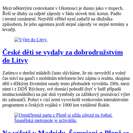
Mezi některými cestovkami v Olomouci je dusno jako v tropech.
Řeší se dluhy za odjeté zájezdy v řádu stovek tisíc korun. Padlo
i trestní oznámení. Největší věřitel nyní zatlačil na dlužníka
způsobem, že jeho agentura jezdí stejné zájezdy ve stejné termíny a
levněji.
České děti se vydaly za dobrodružstvím
do Litvy
Zatímco o dnešní mládeži často slýcháme, že nic nevydrží a volný
čas tráví na gauči s mobilním telefonem bez zájmu o realitu, skupina
dětí s těžkými životními osudy tento předsudek vyvrátila. Děti, mezi
nimi i z DDŠ Býchory, své domácí pohodlí (byť v řadě případů
institucionálního) na pár dnů vyměnily za zážitkový poznávací výlet
do zahraničí. Pobyt v cizí zemi vyvrcholil venkovním interaktivním
programem u českých vojáků v 1000 km vzdálené Rukle.
Na výletě v Madridu. Šampioni z Plzně se