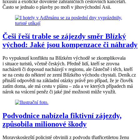
luxusní a exotické dovolené zahraničních cestovních kanceláří.
Často se jednalo o plavby po moři v jihovýchodní Asii.
Češi řeší trable se zájezdy směr Blízký
východ: Jaké jsou kompenzace či náhrady
Po vypuknutí konfliktu na Blízkém východě se zkomplikovala
i situace turistů, včetně českých. Předně lidí, kteří se zrovna
nacházeli či doposud nacházejí v regionu, ale částečně i těch, kteří
se na cestu do některé ze zemí Blízkého východu chystali. Deník.cz
přináší odpovědi na základní otázky právě pro případ, že je člověk
zatím doma, ale má cestu v plánu – zda a ve kterých případech má
nárok na vrácení peněz či jaké jiné možnosti může využít.
Podvodnice nabízela fiktivní zájezdy,
způsobila milionové škody
Moravskoslezští policisté obvinili z podvodu třiatřicetiletou ženu