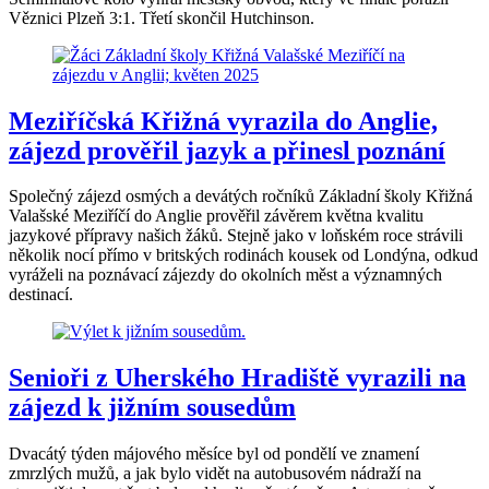
Věznici Plzeň 3:1. Třetí skončil Hutchinson.
Meziříčská Křižná vyrazila do Anglie,
zájezd prověřil jazyk a přinesl poznání
Společný zájezd osmých a devátých ročníků Základní školy Křižná
Valašské Meziříčí do Anglie prověřil závěrem května kvalitu
jazykové přípravy našich žáků. Stejně jako v loňském roce strávili
několik nocí přímo v britských rodinách kousek od Londýna, odkud
vyráželi na poznávací zájezdy do okolních měst a významných
destinací.
Senioři z Uherského Hradiště vyrazili na
zájezd k jižním sousedům
Dvacátý týden májového měsíce byl od pondělí ve znamení
zmrzlých mužů, a jak bylo vidět na autobusovém nádraží na