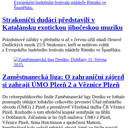
Strakoničtí dudáci představili v
Katalánsku exotickou jihočeskou muziku
Prázdninové zážitky v předstihu si už v červnu užili mladí členové
Dudáckých muzik ZUŠ Strakonice, kteří se nedávno vrátili
z Evropského hudebního festivalu mládeže Ritmiks ve Španělsku.
Zaměstnanecká liga: O zahraniční zájezd
si zahrají ÚMO Plzeň 2 a Věznice Plzeň
Do celorepublikového finále Zaměstnanecké ligy Deníku ve fotbalu
postoupily obhájce loňského celkového prvenství Úřad městského
obvodu (ÚMO) 2 Plzeň a premiérově Vězeňská služba ČR Věznice
Plzeň. Rozhodlo o tom středeční krajské semifinále na hřišti
v Dobřanech. Zúčastnila se ho čtyři mužstva: ÚMO 2 Plzeň,
Věznice Plzeň, firma Hutchinson a společnost Mattoni.
Semifinálové kolo vyhrál městský obvod, který ve finále porazil