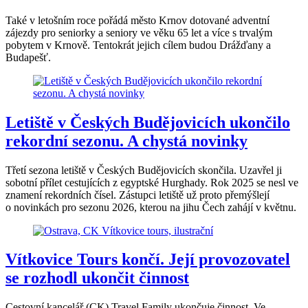
Také v letošním roce pořádá město Krnov dotované adventní
zájezdy pro seniorky a seniory ve věku 65 let a více s trvalým
pobytem v Krnově. Tentokrát jejich cílem budou Drážďany a
Budapešť.
Letiště v Českých Budějovicích ukončilo
rekordní sezonu. A chystá novinky
Třetí sezona letiště v Českých Budějovicích skončila. Uzavřel ji
sobotní přílet cestujících z egyptské Hurghady. Rok 2025 se nesl ve
znamení rekordních čísel. Zástupci letiště už proto přemýšlejí
o novinkách pro sezonu 2026, kterou na jihu Čech zahájí v květnu.
Vítkovice Tours končí. Její provozovatel
se rozhodl ukončit činnost
Cestovní kancelář (CK) Travel Family ukončuje činnost. Ve