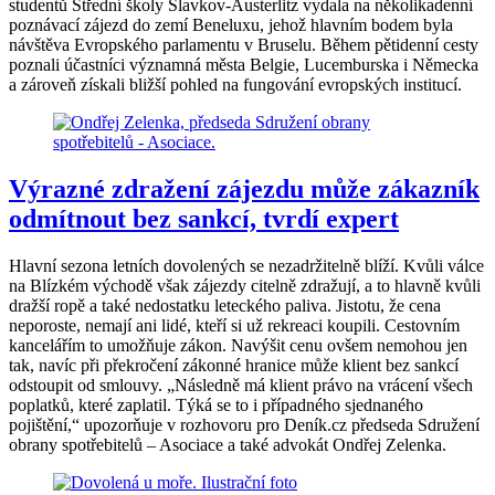
studentů Střední školy Slavkov-Austerlitz vydala na několikadenní
poznávací zájezd do zemí Beneluxu, jehož hlavním bodem byla
návštěva Evropského parlamentu v Bruselu. Během pětidenní cesty
poznali účastníci významná města Belgie, Lucemburska i Německa
a zároveň získali bližší pohled na fungování evropských institucí.
Výrazné zdražení zájezdu může zákazník
odmítnout bez sankcí, tvrdí expert
Hlavní sezona letních dovolených se nezadržitelně blíží. Kvůli válce
na Blízkém východě však zájezdy citelně zdražují, a to hlavně kvůli
dražší ropě a také nedostatku leteckého paliva. Jistotu, že cena
neporoste, nemají ani lidé, kteří si už rekreaci koupili. Cestovním
kancelářím to umožňuje zákon. Navýšit cenu ovšem nemohou jen
tak, navíc při překročení zákonné hranice může klient bez sankcí
odstoupit od smlouvy. „Následně má klient právo na vrácení všech
poplatků, které zaplatil. Týká se to i případného sjednaného
pojištění,“ upozorňuje v rozhovoru pro Deník.cz předseda Sdružení
obrany spotřebitelů – Asociace a také advokát Ondřej Zelenka.