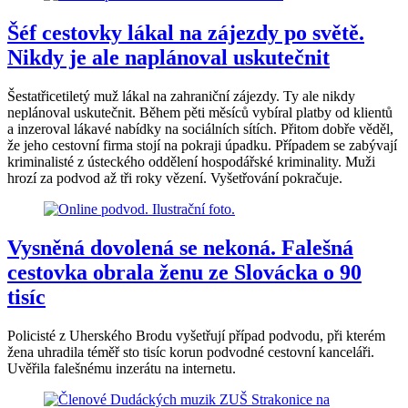
Šéf cestovky lákal na zájezdy po světě.
Nikdy je ale naplánoval uskutečnit
Šestatřicetiletý muž lákal na zahraniční zájezdy. Ty ale nikdy
neplánoval uskutečnit. Během pěti měsíců vybíral platby od klientů
a inzeroval lákavé nabídky na sociálních sítích. Přitom dobře věděl,
že jeho cestovní firma stojí na pokraji úpadku. Případem se zabývají
kriminalisté z ústeckého oddělení hospodářské kriminality. Muži
hrozí za podvod až tři roky vězení. Vyšetřování pokračuje.
Vysněná dovolená se nekoná. Falešná
cestovka obrala ženu ze Slovácka o 90
tisíc
Policisté z Uherského Brodu vyšetřují případ podvodu, při kterém
žena uhradila téměř sto tisíc korun podvodné cestovní kanceláři.
Uvěřila falešnému inzerátu na internetu.