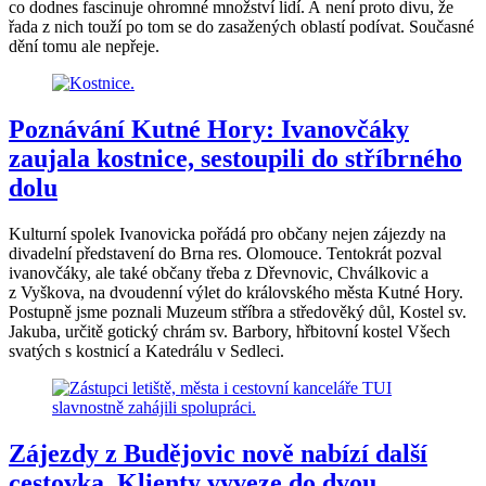
co dodnes fascinuje ohromné množství lidí. A není proto divu, že
řada z nich touží po tom se do zasažených oblastí podívat. Současné
dění tomu ale nepřeje.
Poznávání Kutné Hory: Ivanovčáky
zaujala kostnice, sestoupili do stříbrného
dolu
Kulturní spolek Ivanovicka pořádá pro občany nejen zájezdy na
divadelní představení do Brna res. Olomouce. Tentokrát pozval
ivanovčáky, ale také občany třeba z Dřevnovic, Chválkovic a
z Vyškova, na dvoudenní výlet do královského města Kutné Hory.
Postupně jsme poznali Muzeum stříbra a středověký důl, Kostel sv.
Jakuba, určitě gotický chrám sv. Barbory, hřbitovní kostel Všech
svatých s kostnicí a Katedrálu v Sedleci.
Zájezdy z Budějovic nově nabízí další
cestovka. Klienty vyveze do dvou