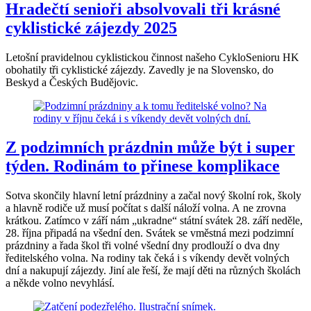
Hradečtí senioři absolvovali tři krásné
cyklistické zájezdy 2025
Letošní pravidelnou cyklistickou činnost našeho CykloSenioru HK
obohatily tři cyklistické zájezdy. Zavedly je na Slovensko, do
Beskyd a Českých Budějovic.
Z podzimních prázdnin může být i super
týden. Rodinám to přinese komplikace
Sotva skončily hlavní letní prázdniny a začal nový školní rok, školy
a hlavně rodiče už musí počítat s další náloží volna. A ne zrovna
krátkou. Zatímco v září nám „ukradne“ státní svátek 28. září neděle,
28. října připadá na všední den. Svátek se vměstná mezi podzimní
prázdniny a řada škol tři volné všední dny prodlouží o dva dny
ředitelského volna. Na rodiny tak čeká i s víkendy devět volných
dní a nakupují zájezdy. Jiní ale řeší, že mají děti na různých školách
a někde volno nevyhlásí.