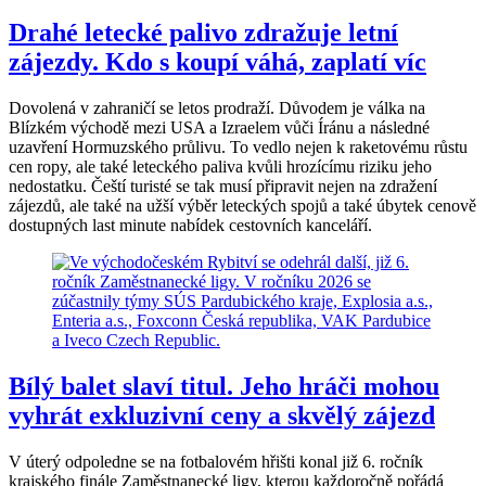
Drahé letecké palivo zdražuje letní
zájezdy. Kdo s koupí váhá, zaplatí víc
Dovolená v zahraničí se letos prodraží. Důvodem je válka na
Blízkém východě mezi USA a Izraelem vůči Íránu a následné
uzavření Hormuzského průlivu. To vedlo nejen k raketovému růstu
cen ropy, ale také leteckého paliva kvůli hrozícímu riziku jeho
nedostatku. Čeští turisté se tak musí připravit nejen na zdražení
zájezdů, ale také na užší výběr leteckých spojů a také úbytek cenově
dostupných last minute nabídek cestovních kanceláří.
Bílý balet slaví titul. Jeho hráči mohou
vyhrát exkluzivní ceny a skvělý zájezd
V úterý odpoledne se na fotbalovém hřišti konal již 6. ročník
krajského finále Zaměstnanecké ligy, kterou každoročně pořádá