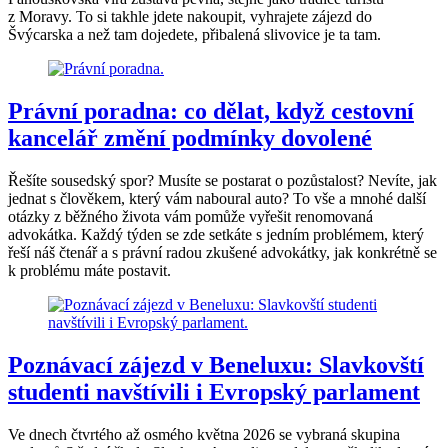
z Moravy. To si takhle jdete nakoupit, vyhrajete zájezd do
Švýcarska a než tam dojedete, přibalená slivovice je ta tam.
Právní poradna: co dělat, když cestovní
kancelář změní podmínky dovolené
Řešíte sousedský spor? Musíte se postarat o pozůstalost? Nevíte, jak
jednat s člověkem, který vám naboural auto? To vše a mnohé další
otázky z běžného života vám pomůže vyřešit renomovaná
advokátka. Každý týden se zde setkáte s jedním problémem, který
řeší náš čtenář a s právní radou zkušené advokátky, jak konkrétně se
k problému máte postavit.
Poznávací zájezd v Beneluxu: Slavkovští
studenti navštívili i Evropský parlament
Ve dnech čtvrtého až osmého května 2026 se vybraná skupina