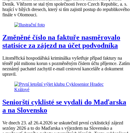
Deník. Vítězem se stal tým společnosti Iveco Czech Republic, a. s.
hrající v bílých dresech, který si tím zajistil postup do republikového
finále v Olomouci.
Změněné číslo na faktuře nasměrovalo
statisíce za zájezd na účet podvodníka
Litoměřická hospodářská kriminálka vyšetřuje případ faktury na
téměř půl milionu korun s pozměněným číslem účtu příjemce. Zatím
neznámý pachatel zachytil e-mail cestovní kanceláře a dokument
upravil.
Seniorští cyklisté se vydali do Maďarska
a na Slovensko
Ve dnech 23. až 26.4.2026 se uskutečnil první cyklistický zájezd
sezóny 2026 a to do Maďarska s výjezdem na Slovensko a