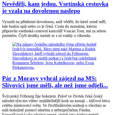
Nevěděli, kam jedou. Vsetínská cestovka
je vzala na dovolenou naslepo
Vyrazili na pětidenní dovolenou, aniž věděli, do které země míří,
kde budou spát nebo co je čeká. Cesta do neznáma, kterou
připravila vsetínská cestovní kancelář Vsacan Tour, má za sebou
premiéru. Čtyři desítky turistů se z ní vrátily o víkendu.
Pár z Moravy vyhrál zájezd na MS:
Slivovici jsme měli, ale než jsme odjeli...
Švýcarský Fribourg žije hokejem. Právě ve čtvrtek čeká český
národní tým ten vůbec nejdůležitější krok na turnaji – klíčová bitva
celého mistrovství světa. Ve čtvrtfinálovém souboji o všechno se
naši hokejisté postaví silnému a nebezpečnému Finsku.
Fanouškovská víra zůstává pevná, stejně jako tradice turistů