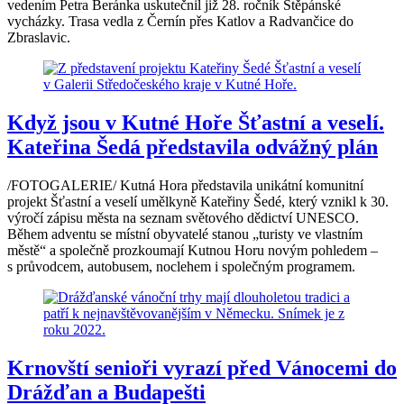
vedením Petra Beránka uskutečnil již 28. ročník Štěpánské
vycházky. Trasa vedla z Černín přes Katlov a Radvančice do
Zbraslavic.
Když jsou v Kutné Hoře Šťastní a veselí.
Kateřina Šedá představila odvážný plán
/FOTOGALERIE/ Kutná Hora představila unikátní komunitní
projekt Šťastní a veselí umělkyně Kateřiny Šedé, který vznikl k 30.
výročí zápisu města na seznam světového dědictví UNESCO.
Během adventu se místní obyvatelé stanou „turisty ve vlastním
městě“ a společně prozkoumají Kutnou Horu novým pohledem –
s průvodcem, autobusem, noclehem i společným programem.
Krnovští senioři vyrazí před Vánocemi do
Drážďan a Budapešti