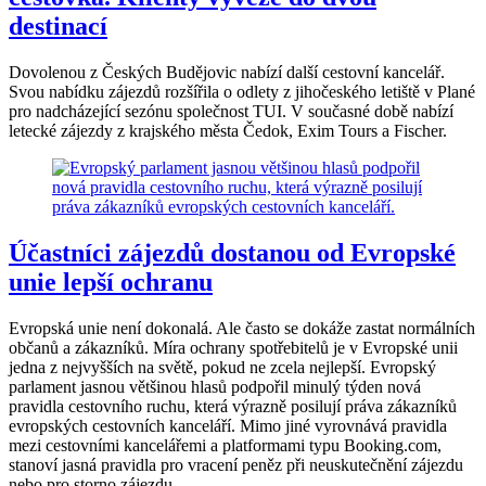
destinací
Dovolenou z Českých Budějovic nabízí další cestovní kancelář.
Svou nabídku zájezdů rozšířila o odlety z jihočeského letiště v Plané
pro nadcházející sezónu společnost TUI. V současné době nabízí
letecké zájezdy z krajského města Čedok, Exim Tours a Fischer.
Účastníci zájezdů dostanou od Evropské
unie lepší ochranu
Evropská unie není dokonalá. Ale často se dokáže zastat normálních
občanů a zákazníků. Míra ochrany spotřebitelů je v Evropské unii
jedna z nejvyšších na světě, pokud ne zcela nejlepší. Evropský
parlament jasnou většinou hlasů podpořil minulý týden nová
pravidla cestovního ruchu, která výrazně posilují práva zákazníků
evropských cestovních kanceláří. Mimo jiné vyrovnává pravidla
mezi cestovními kancelářemi a platformami typu Booking.com,
stanoví jasná pravidla pro vracení peněz při neuskutečnění zájezdu
nebo pro storno zájezdu.