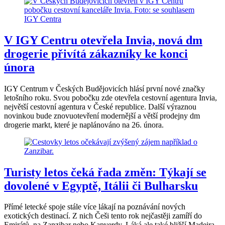
V IGY Centru otevřela Invia, nová dm
drogerie přivítá zákazníky ke konci
února
IGY Centrum v Českých Budějovicích hlásí první nové značky
letošního roku. Svou pobočku zde otevřela cestovní agentura Invia,
největší cestovní agentura v České republice. Další výraznou
novinkou bude znovuotevření modernější a větší prodejny dm
drogerie markt, které je naplánováno na 26. února.
Turisty letos čeká řada změn: Týkají se
dovolené v Egyptě, Itálii či Bulharsku
Přímé letecké spoje stále více lákají na poznávání nových
exotických destinací. Z nich Češi tento rok nejčastěji zamíří do
Emirátů, na Zanzibar nebo Kapverdy. Láká ale také bližší Madeira