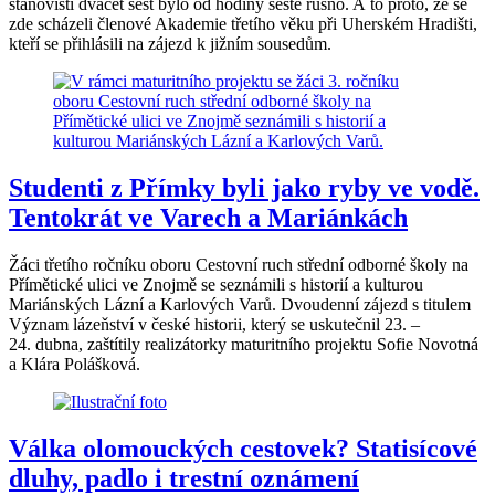
stanovišti dvacet šest bylo od hodiny šesté rušno. A to proto, že se
zde scházeli členové Akademie třetího věku při Uherském Hradišti,
kteří se přihlásili na zájezd k jižním sousedům.
Studenti z Přímky byli jako ryby ve vodě.
Tentokrát ve Varech a Mariánkách
Žáci třetího ročníku oboru Cestovní ruch střední odborné školy na
Přímětické ulici ve Znojmě se seznámili s historií a kulturou
Mariánských Lázní a Karlových Varů. Dvoudenní zájezd s titulem
Význam lázeňství v české historii, který se uskutečnil 23. –
24. dubna, zaštítily realizátorky maturitního projektu Sofie Novotná
a Klára Polášková.
Válka olomouckých cestovek? Statisícové
dluhy, padlo i trestní oznámení