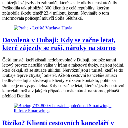
nabízející zájezdy do zahraničí, které se ale nikdy neuskutečnily.
Poškodila tak přibližně 300 klientů z celé republiky, kterým
způsobila škodu téměř 23,4 milionu korun. Novináře o tom
informovala policejní mluvčí Soňa Štětínská.
Dovolená v Dubaji: Kdy se začne létat,
které zájezdy se ruší, nároky na storno
Čeští turisté, kteří zůstali nedobrovolně v Dubaji, protože tamní
letový provoz narušila válka v Íránu a raketové útoky, nejsou jediní,
kteří čekají, až se situace uklidní. Nervózní jsou i turisté, kteří se do
Dubaje teprve chystají odletět. Ačkoli cestovní kanceláře situaci
bedlivě sledují a zůstávají s klienty v úzkém kontaktu, politická
situace je nevyzpytatelná. Kdy se začne létat, které zájezdy cestovní
kanceláře ruší a v jakých případech máte nárok na storno, přináší
přehled Deníku.
Riziko? Klienti cestovních kanceláří v