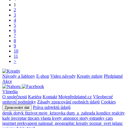
1
2
3
4
5
6
7
8
9
10
11
>
Návody a šablony
E-shop
Video návody
Kreativ miluje
Předplatné
Akce
Vlmedia
O společnosti
Kariéra
Kontakt
Mojepředplatné.cz
Všeobecné
smluvní podmínky
Zásady zpracování osobních údajů
Cookies
Práva subjektů údajů
Zpracování dat
denik
dotyk
fitzivot
moje_krizovka
dum_a_zahrada
kondice
realcity
kafe
ireceptar
tipcars
vlasta
kvety
annonce
story
estranky
cars
igurmet
prekvapeni
national_geographic
kreativ
poznat_svet
iglanc