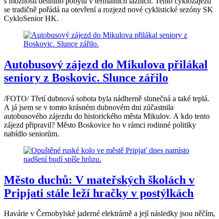
s možností denního pobytu v termálních lázních. Tento cyklozájezd
se tradičně pořádá na otevření a rozjezd nové cyklistické sezóny SK
CykloSenior HK.
Autobusový zájezd do Mikulova přilákal
seniory z Boskovic. Slunce zářilo
/FOTO/ Třetí dubnová sobota byla nádherně slunečná a také teplá.
A já jsem se v tomto krásném dubnovém dni zúčastnila
autobusového zájezdu do historického města Mikulov. A kdo tento
zájezd připravil? Město Boskovice ho v rámci rodinné politiky
nabídlo seniorům.
Město duchů: V mateřských školách v
Pripjati stále leží hračky v postýlkách
Havárie v Černobylské jaderné elektrárně a její následky jsou něčím,