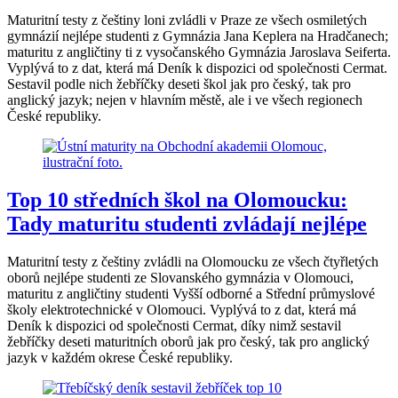
Maturitní testy z češtiny loni zvládli v Praze ze všech osmiletých
gymnázií nejlépe studenti z Gymnázia Jana Keplera na Hradčanech;
maturitu z angličtiny ti z vysočanského Gymnázia Jaroslava Seiferta.
Vyplývá to z dat, která má Deník k dispozici od společnosti Cermat.
Sestavil podle nich žebříčky deseti škol jak pro český, tak pro
anglický jazyk; nejen v hlavním městě, ale i ve všech regionech
České republiky.
Top 10 středních škol na Olomoucku:
Tady maturitu studenti zvládají nejlépe
Maturitní testy z češtiny zvládli na Olomoucku ze všech čtyřletých
oborů nejlépe studenti ze Slovanského gymnázia v Olomouci,
maturitu z angličtiny studenti Vyšší odborné a Střední průmyslové
školy elektrotechnické v Olomouci. Vyplývá to z dat, která má
Deník k dispozici od společnosti Cermat, díky nimž sestavil
žebříčky deseti maturitních oborů jak pro český, tak pro anglický
jazyk v každém okrese České republiky.