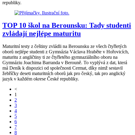
republiky.
TOP 10 škol na Berounsku: Tady studenti
zvládají nejlépe maturitu
Maturitní testy z češtiny zvládli na Berounsku ze všech čtyřletých
oborů nejlépe studenti z Gymnázia Václava Hraběte v Hořovicích,
maturitu z angličtiny ti ze čtyřletého gymnaziálního oboru na
Gymnáziu Joachima Barranda v Berouně. To vyplývá z dat, která
má Deník k dispozici od společnosti Cermat, díky nimž sestavil
žebříčky deseti maturitních oborů jak pro český, tak pro anglický
jazyk v každém okrese České republiky.
<
1
2
3
4
5
6
7
8