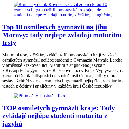
Top 10 osmiletých gymnázií na jihu
Moravy: tady nejlépe zvládají maturitní
testy
Maturitní testy z češtiny zvládli v Jihomoravském kraji ze všech
osmiletých gymnázií nejlépe studenti z Gymnázia Matyáše Lercha
v brněnské Žižkově ulici. Maturitu z anglického jazyka ti
z Biskupského gymnázia v Barvičově ulici v Brně. Vyplývá to z dat,
která má Deník k dispozici od společnosti Cermat, a díky nimž
sestavil žebříčky deseti osmiletých gymnázií nejlepších v maturitních
testech z češtiny i angličtiny v každém kraji České republiky.
TOP osmiletých gymnázií kraje: Tady
zvládají nejlépe studenti maturitu z
jazyků