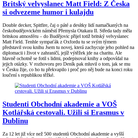
Britský velvyslanec Matt Field: Z Česka
si odvezeme humor i kulajdu
Double decker, Spitfire, čaj o páté a desítky lidí namačkaných na
českobudějovickém náměstí Přemysla Otakara II. Středa tady měla
britskou atmosféru – do Budějovic přijel totiž britský velvyslanec
Matt Field. Tenhle sympaťák z Oxfordu tu se svým týmem
představil svou knihu Jsem tu novej, která zachycuje jeho pohled na
diplomacii i život v zahraničí, jejíž výtěžek jde na charitu. Ale
hlavně ochotně se fotil s lidmi, podepisoval knihy a odpovídal na
jejich otázky. V rozhovoru pro Deník pak mluvil o tom, jak se mu
v Česku žije, co ho tu překvapilo i proč pro něj bude na konci roku
loučení s republikou těžké.
Studenti Obchodní akademie a VOŠ
Kotlářská cestovali. Užili si Erasmus v
Dublinu
Za 12 let již více než 500 studentů Obchodní akademie a vyšší