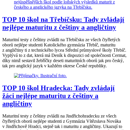
TOP 10 škol na Třebíčsku: Tady zvládají
nejlépe maturitu z češtiny a angličtiny
Maturitní testy z češtiny zvládli na Třebíčsku ze všech čtyřletých
oborů nejlépe studenti Katolického gymnázia Třebíč, maturitu
z angličtiny ti z technického lycea Střední průmyslové školy Třebíč.
Vyplývá to z dat, která má Deník k dispozici od společnosti Cermat,
díky nimž sestavil žebříčky deseti maturitních oborů jak pro český,
tak pro anglický jazyk v každém okrese České republiky.
TOP 10 škol Hradecka: Tady zvládají
žáci nejlépe maturitu z češtiny a
angličtiny
Maturitní testy z češtiny zvládli na Jindřichohradecku ze všech
čtyřletých oborů nejlépe studenti z Gymnázia Vítězslava Nováka
v Jindřichově Hradci, stejně tak i maturitu z angličtiny. Ukazují to