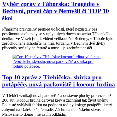
Výběr zpráv z Táborska: Tragédie v
Bechyni, první čáp v Nemyšli či TOP 10
škol
Přinášíme pravidelný přehled událostí, které nezůstaly bez
povšimnutí a objevily se v uplynulých dnech na webu Táborského
deníku. Ve Veselí jsou k vidění velikonoční Betlémy, v Táboře bylo
zprůchodněné schodiště na hráz Jordánu, v Bechyni dvě dívky
přecenily své síly na ferratě a museli je zachránit hasiči.
Top 10 zpráv z Třebíčska: sbírka pro
potápěče, nová parkoviště i kocour hrdina
V Třebíči vznikají nová parkoviště a odstavné plochy pro více než
200 aut. Kocour hrdina daroval krev a zachránil tak život jinému.
Policisté vyhlásili sbírku na podporu rodiny kolegy potápěče, který
zahynul na Dalešické přehradě. Záchrana třebíčského skvostu –
Malovaného domu – se zatím odkládá.