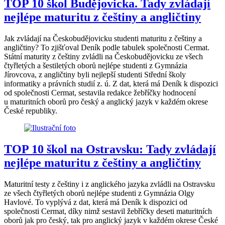
TOP 10 škol Budějovicka. Tady zvládají
nejlépe maturitu z češtiny a angličtiny
Jak zvládají na Českobudějovicku studenti maturitu z češtiny a
angličtiny? To zjišťoval Deník podle tabulek společnosti Cermat.
Státní maturity z češtiny zvládli na Českobudějovicku ze všech
čtyřletých a šestiletých oborů nejlépe studenti z Gymnázia
Jírovcova, z angličtiny byli nejlepší studenti Střední školy
informatiky a právních studií z. ú. Z dat, která má Deník k dispozici
od společnosti Cermat, sestavila redakce žebříčky hodnocení
u maturitních oborů pro český a anglický jazyk v každém okrese
České republiky.
TOP 10 škol na Ostravsku: Tady zvládají
nejlépe maturitu z češtiny a angličtiny
Maturitní testy z češtiny i z anglického jazyka zvládli na Ostravsku
ze všech čtyřletých oborů nejlépe studenti z Gymnázia Olgy
Havlové. To vyplývá z dat, která má Deník k dispozici od
společnosti Cermat, díky nimž sestavil žebříčky deseti maturitních
oborů jak pro český, tak pro anglický jazyk v každém okrese České