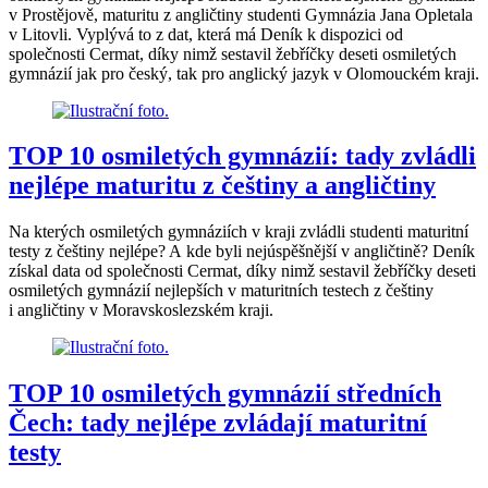
v Prostějově, maturitu z angličtiny studenti Gymnázia Jana Opletala
v Litovli. Vyplývá to z dat, která má Deník k dispozici od
společnosti Cermat, díky nimž sestavil žebříčky deseti osmiletých
gymnázií jak pro český, tak pro anglický jazyk v Olomouckém kraji.
TOP 10 osmiletých gymnázií: tady zvládli
nejlépe maturitu z češtiny a angličtiny
Na kterých osmiletých gymnáziích v kraji zvládli studenti maturitní
testy z češtiny nejlépe? A kde byli nejúspěšnější v angličtině? Deník
získal data od společnosti Cermat, díky nimž sestavil žebříčky deseti
osmiletých gymnázií nejlepších v maturitních testech z češtiny
i angličtiny v Moravskoslezském kraji.
TOP 10 osmiletých gymnázií středních
Čech: tady nejlépe zvládají maturitní
testy