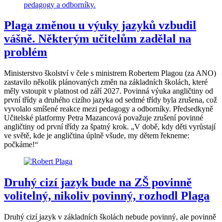
Plaga změnou u výuky jazyků vzbudil
vášně. Některým učitelům zadělal na
problém
Ministerstvo školství v čele s ministrem Robertem Plagou (za ANO)
zastavilo několik plánovaných změn na základních školách, které
měly vstoupit v platnost od září 2027. Povinná výuka angličtiny od
první třídy a druhého cizího jazyka od sedmé třídy byla zrušena, což
vyvolalo smíšené reakce mezi pedagogy a odborníky. Předsedkyně
Učitelské platformy Petra Mazancová považuje zrušení povinné
angličtiny od první třídy za špatný krok. „V době, kdy děti vyrůstají
ve světě, kde je angličtina úplně všude, my dětem řekneme:
počkáme!“
Druhý cizí jazyk bude na ZŠ povinně
volitelný, nikoliv povinný, rozhodl Plaga
Druhý cizí jazyk v základních školách nebude povinný, ale povinně