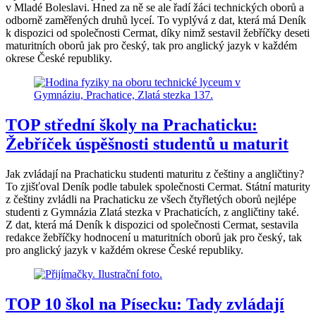
v Mladé Boleslavi. Hned za ně se ale řadí žáci technických oborů a
odborně zaměřených druhů lyceí. To vyplývá z dat, která má Deník
k dispozici od společnosti Cermat, díky nimž sestavil žebříčky deseti
maturitních oborů jak pro český, tak pro anglický jazyk v každém
okrese České republiky.
TOP střední školy na Prachaticku:
Žebříček úspěšnosti studentů u maturit
Jak zvládají na Prachaticku studenti maturitu z češtiny a angličtiny?
To zjišťoval Deník podle tabulek společnosti Cermat. Státní maturity
z češtiny zvládli na Prachaticku ze všech čtyřletých oborů nejlépe
studenti z Gymnázia Zlatá stezka v Prachaticích, z angličtiny také.
Z dat, která má Deník k dispozici od společnosti Cermat, sestavila
redakce žebříčky hodnocení u maturitních oborů jak pro český, tak
pro anglický jazyk v každém okrese České republiky.
TOP 10 škol na Písecku: Tady zvládají