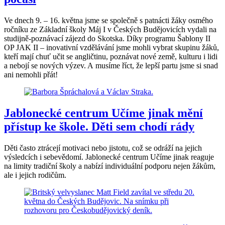
Ve dnech 9. – 16. května jsme se společně s patnácti žáky osmého
ročníku ze Základní školy Máj I v Českých Budějovicích vydali na
studijně-poznávací zájezd do Skotska. Díky programu Šablony II
OP JAK II – inovativní vzdělávání jsme mohli vybrat skupinu žáků,
kteří mají chuť učit se angličtinu, poznávat nové země, kulturu i lidi
a nebojí se nových výzev. A musíme říct, že lepší partu jsme si snad
ani nemohli přát!
Jablonecké centrum Učíme jinak mění
přístup ke škole. Děti sem chodí rády
Děti často ztrácejí motivaci nebo jistotu, což se odráží na jejich
výsledcích i sebevědomí. Jablonecké centrum Učíme jinak reaguje
na limity tradiční školy a nabízí individuální podporu nejen žákům,
ale i jejich rodičům.