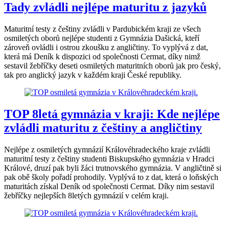
Tady zvládli nejlépe maturitu z jazyků
Maturitní testy z češtiny zvládli v Pardubickém kraji ze všech
osmiletých oborů nejlépe studenti z Gymnázia Dašická, kteří
zároveň ovládli i ostrou zkoušku z angličtiny. To vyplývá z dat,
která má Deník k dispozici od společnosti Cermat, díky nimž
sestavil žebříčky deseti osmiletých maturitních oborů jak pro český,
tak pro anglický jazyk v každém kraji České republiky.
TOP 8letá gymnázia v kraji: Kde nejlépe
zvládli maturitu z češtiny a angličtiny
Nejlépe z osmiletých gymnázií Královéhradeckého kraje zvládli
maturitní testy z češtiny studenti Biskupského gymnázia v Hradci
Králové, druzí pak byli žáci trutnovského gymnázia. V angličtině si
pak obě školy pořadí prohodily. Vyplývá to z dat, která o loňských
maturitách získal Deník od společnosti Cermat. Díky nim sestavil
žebříčky nejlepších 8letých gymnázií v celém kraji.