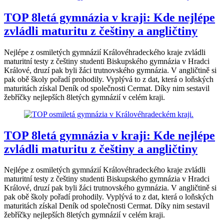
TOP 8letá gymnázia v kraji: Kde nejlépe
zvládli maturitu z češtiny a angličtiny
Nejlépe z osmiletých gymnázií Královéhradeckého kraje zvládli
maturitní testy z češtiny studenti Biskupského gymnázia v Hradci
Králové, druzí pak byli žáci trutnovského gymnázia. V angličtině si
pak obě školy pořadí prohodily. Vyplývá to z dat, která o loňských
maturitách získal Deník od společnosti Cermat. Díky nim sestavil
žebříčky nejlepších 8letých gymnázií v celém kraji.
TOP 8letá gymnázia v kraji: Kde nejlépe
zvládli maturitu z češtiny a angličtiny
Nejlépe z osmiletých gymnázií Královéhradeckého kraje zvládli
maturitní testy z češtiny studenti Biskupského gymnázia v Hradci
Králové, druzí pak byli žáci trutnovského gymnázia. V angličtině si
pak obě školy pořadí prohodily. Vyplývá to z dat, která o loňských
maturitách získal Deník od společnosti Cermat. Díky nim sestavil
žebříčky nejlepších 8letých gymnázií v celém kraji.