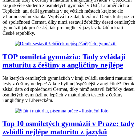
kraji skvěle studenti z osmiletých gymnázií v Ústí, Litoměřicích a
Teplicích, ani další gymnázia v největších městech kraje se ale
v hodnocení neztratila. Vyplývá to z dat, která má Deník k dispozici
od společnosti Cermat, díky nimž sestavil žebříčky deseti osmiletých
gymnázií jak pro český, tak pro anglický jazyk v každém kraji
České republiky.
TOP osmiletá gymnázia: Tady zvládají
maturitu z češtiny a angličtiny nejlépe
Na kterých osmiletých gymnáziích v kraji zvládli studenti maturitní
testy z češtiny nejlépe? A kde byli nejúspěšnější v angličtině? Deník
získal data od společnosti Cermat, díky nimž sestavil žebříčky deseti
osmiletých gymnázií nejlepších v maturitních testech z češtiny
i angličtiny v Libereckém.
Top 10 osmiletých gymnázií v Praze: tady
zvládli nejlépe maturitu z jazyků