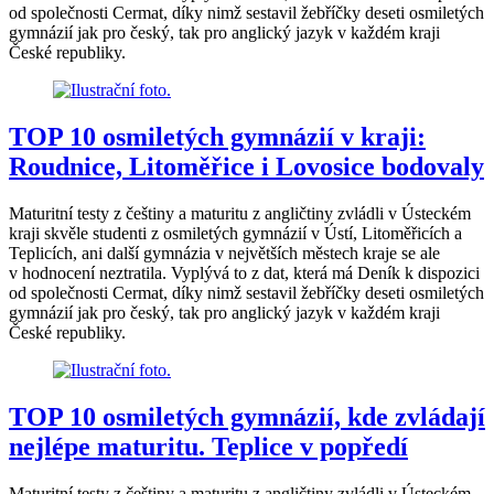
od společnosti Cermat, díky nimž sestavil žebříčky deseti osmiletých
gymnázií jak pro český, tak pro anglický jazyk v každém kraji
České republiky.
TOP 10 osmiletých gymnázií v kraji:
Roudnice, Litoměřice i Lovosice bodovaly
Maturitní testy z češtiny a maturitu z angličtiny zvládli v Ústeckém
kraji skvěle studenti z osmiletých gymnázií v Ústí, Litoměřicích a
Teplicích, ani další gymnázia v největších městech kraje se ale
v hodnocení neztratila. Vyplývá to z dat, která má Deník k dispozici
od společnosti Cermat, díky nimž sestavil žebříčky deseti osmiletých
gymnázií jak pro český, tak pro anglický jazyk v každém kraji
České republiky.
TOP 10 osmiletých gymnázií, kde zvládají
nejlépe maturitu. Teplice v popředí
Maturitní testy z češtiny a maturitu z angličtiny zvládli v Ústeckém