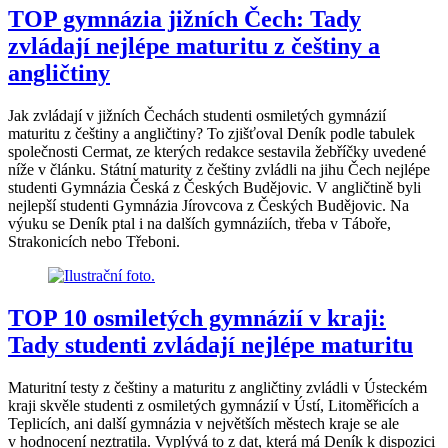
TOP gymnázia jižních Čech: Tady
zvládají nejlépe maturitu z češtiny a
angličtiny
Jak zvládají v jižních Čechách studenti osmiletých gymnázií
maturitu z češtiny a angličtiny? To zjišťoval Deník podle tabulek
společnosti Cermat, ze kterých redakce sestavila žebříčky uvedené
níže v článku. Státní maturity z češtiny zvládli na jihu Čech nejlépe
studenti Gymnázia Česká z Českých Budějovic. V angličtině byli
nejlepší studenti Gymnázia Jírovcova z Českých Budějovic. Na
výuku se Deník ptal i na dalších gymnáziích, třeba v Táboře,
Strakonicích nebo Třeboni.
TOP 10 osmiletých gymnázií v kraji:
Tady studenti zvládají nejlépe maturitu
Maturitní testy z češtiny a maturitu z angličtiny zvládli v Ústeckém
kraji skvěle studenti z osmiletých gymnázií v Ústí, Litoměřicích a
Teplicích, ani další gymnázia v největších městech kraje se ale
v hodnocení neztratila. Vyplývá to z dat, která má Deník k dispozici