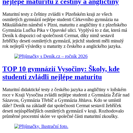
nejlépe maturitu z češtiny a angličtiny
Maturitní testy z češtiny zvládli v Plzeňském kraji ze všech
osmiletých gymnázií nejlépe studenti Církevního gymnázia na
Mikulášském náměstí v Plzni, maturitu z angličtiny ti z plzeňského
Gymnázia Luďka Pika v Opavské ulici. Vyplývá to z dat, která má
Deník k dispozici od společnosti Cermat, díky nimž sestavil
žebříčky deseti osmiletých gymnázií, jejichž studenti měli minulý
rok nejlepší výsledky u maturity z českého a anglického jazyka.
TOP 10 gymnázií Vysočiny: Školy, kde
studenti zvládli nejlépe maturitu
Maturitní didaktické testy z českého jazyka a angličtiny v loňském
roce v Kraji Vysočina zvládli nejlépe studenti z Gymnázia Žďár nad
Sázavou, Gymnázia Třebíč a Gymnázia Jihlava. Kdo se umístil
dále? Deník na základě dat společnosti Cermat sestavil žebříček
deseti nejúspěšnějších osmiletých gymnázií v kraji. Rozhodovalo
průměrné procentní skóre ve společné části maturitní zkoušky.