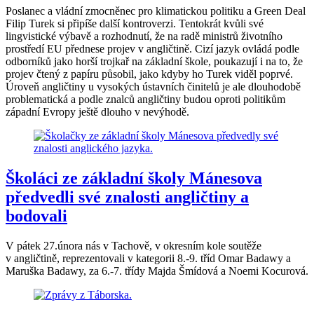
Poslanec a vládní zmocněnec pro klimatickou politiku a Green Deal
Filip Turek si připíše další kontroverzi. Tentokrát kvůli své
lingvistické výbavě a rozhodnutí, že na radě ministrů životního
prostředí EU přednese projev v angličtině. Cizí jazyk ovládá podle
odborníků jako horší trojkař na základní škole, poukazují i na to, že
projev čtený z papíru působil, jako kdyby ho Turek viděl poprvé.
Úroveň angličtiny u vysokých ústavních činitelů je ale dlouhodobě
problematická a podle znalců angličtiny budou oproti politikům
západní Evropy ještě dlouho v nevýhodě.
Školáci ze základní školy Mánesova
předvedli své znalosti angličtiny a
bodovali
V pátek 27.února nás v Tachově, v okresním kole soutěže
v angličtině, reprezentovali v kategorii 8.-9. tříd Omar Badawy a
Maruška Badawy, za 6.-7. třídy Majda Šmídová a Noemi Kocurová.