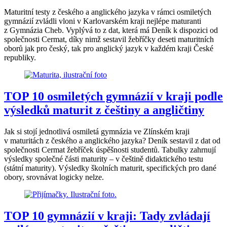
Maturitní testy z českého a anglického jazyka v rámci osmiletých
gymnázií zvládli vloni v Karlovarském kraji nejlépe maturanti
z Gymnázia Cheb. Vyplývá to z dat, která má Deník k dispozici od
společnosti Cermat, díky nimž sestavil žebříčky deseti maturitních
oborů jak pro český, tak pro anglický jazyk v každém kraji České
republiky.
TOP 10 osmiletých gymnázií v kraji podle
výsledků maturit z češtiny a angličtiny
Jak si stojí jednotlivá osmiletá gymnázia ve Zlínském kraji
v maturitách z českého a anglického jazyka? Deník sestavil z dat od
společnosti Cermat žebříček úspěšnosti studentů. Tabulky zahrnují
výsledky společné části maturity – v češtině didaktického testu
(státní maturity). Výsledky školních maturit, specifických pro dané
obory, srovnávat logicky nelze.
TOP 10 gymnázií v kraji: Tady zvládají