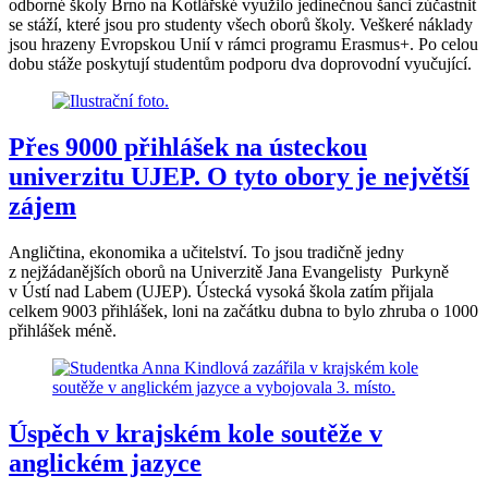
odborné školy Brno na Kotlářské využilo jedinečnou šanci zúčastnit
se stáží, které jsou pro studenty všech oborů školy. Veškeré náklady
jsou hrazeny Evropskou Unií v rámci programu Erasmus+. Po celou
dobu stáže poskytují studentům podporu dva doprovodní vyučující.
Přes 9000 přihlášek na ústeckou
univerzitu UJEP. O tyto obory je největší
zájem
Angličtina, ekonomika a učitelství. To jsou tradičně jedny
z nejžádanějších oborů na Univerzitě Jana Evangelisty Purkyně
v Ústí nad Labem (UJEP). Ústecká vysoká škola zatím přijala
celkem 9003 přihlášek, loni na začátku dubna to bylo zhruba o 1000
přihlášek méně.
Úspěch v krajském kole soutěže v
anglickém jazyce