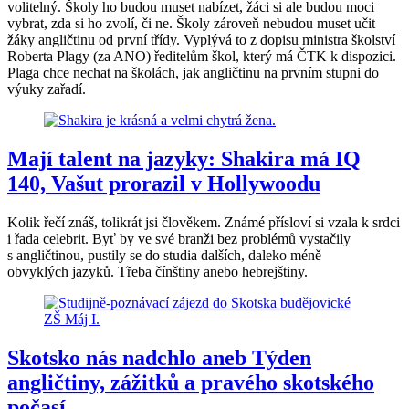
volitelný. Školy ho budou muset nabízet, žáci si ale budou moci
vybrat, zda si ho zvolí, či ne. Školy zároveň nebudou muset učit
žáky angličtinu od první třídy. Vyplývá to z dopisu ministra školství
Roberta Plagy (za ANO) ředitelům škol, který má ČTK k dispozici.
Plaga chce nechat na školách, jak angličtinu na prvním stupni do
výuky zařadí.
Mají talent na jazyky: Shakira má IQ
140, Vašut prorazil v Hollywoodu
Kolik řečí znáš, tolikrát jsi člověkem. Známé přísloví si vzala k srdci
i řada celebrit. Byť by ve své branži bez problémů vystačily
s angličtinou, pustily se do studia dalších, daleko méně
obvyklých jazyků. Třeba čínštiny anebo hebrejštiny.
Skotsko nás nadchlo aneb Týden
angličtiny, zážitků a pravého skotského
počasí