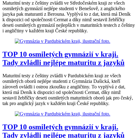
Maturitní testy z češtiny zvládli ve Středočeském kraji ze všech
osmiletých gymnázií nejlépe studenti v Benešově, z anglického
jazyka pak maturanti z Berouna. Vyplývá to z dat, která má Deník
k dispozici od společnosti Cermat a díky nimž sestavil žebříčky
deseti osmiletých gymnázií nejlepších v maturitních testech z češtiny
i angličtiny v každém kraji České republiky.
TOP 10 osmiletých gymnázií v kraji.
Tady zvládli nejlépe maturitu z jazyků
Maturitní testy z češtiny zvládli v Pardubickém kraji ze všech
osmiletých oborů nejlépe studenti z Gymnázia Dašická, kteří
zároveň ovládli i ostrou zkoušku z angličtiny. To vyplývá z dat,
která má Deník k dispozici od společnosti Cermat, díky nimž
sestavil žebříčky deseti osmiletých maturitních oborů jak pro český,
tak pro anglický jazyk v každém kraji České republiky.
TOP 10 osmiletých gymnázií v kraji.
Tady zvládli nejlépe maturitu z jazyků