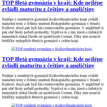
TOP 8letá gymnázia v kraji: Kde nejlépe
zvládli maturitu z češtiny a angličtiny
Nejlépe z osmiletých gymnázií Královéhradeckého kraje zvládli
maturitní testy z češtiny studenti Biskupského gymnázia v Hradci
Králové, druzí pak byli žáci trutnovského gymnázia. V angličtině si
pak obě školy pořadí prohodily. Vyplývá to z dat, která o loňských
maturitách získal Deník od společnosti Cermat. Díky nim sestavil
žebříčky nejlepších 8letých gymnázií v celém kraji.
TOP 8letá gymnázia v kraji: Kde nejlépe
zvládli maturitu z češtiny a angličtiny
Nejlépe z osmiletých gymnázií Královéhradeckého kraje zvládli
maturitní testy z češtiny studenti Biskupského gymnázia v Hradci
Králové, druzí pak byli žáci trutnovského gymnázia. V angličtině si
pak obě školy pořadí prohodily. Vyplývá to z dat, která o loňských
maturitách získal Deník od společnosti Cermat. Díky nim sestavil
žebříčky nejlepších 8letých gymnázií v celém kraji.