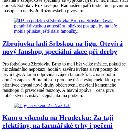
rukama a zabijačkové speciality se vyprodávají dřív, než mnozí stačí
dorazit. Sobota v Rožnově pod Radhoštěm patří tradičnímu pivnímu
masopustu na dvoře Rožnovského pivovaru.
Zbrojovka ladí Srbskou na ligu. Otevírá
nový fanshop, speciální akce při derby
Pro fotbalovou Zbrojovku Brno to mají být velké měsíce, pokud se
nic zásadního nepokazí, hodlá v závěru května slavit postup do
první ligy. A tomu odpovídá i zájem fanoušků. Už na sobotní
domácí zápas s Příbramí jsou prodané tisíce vstupenek, klub pro
příznivce chystá nové druhy občerstvení, otevření kamenného
fanshopu či pravidelné fanzony. A hlavní zpráva – cena piva
i občerstvení zůstává stejná jako na podzim.
Kam o víkendu na Hradecku: Za taji
elektřiny, na farmářské trhy i pečení