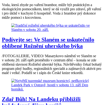
Voda, která zbyde po vaření brambor, může být praktickým a
ekologickým pomocníkem, který se dá využít pro zdraví, při vaření
i pro úklid v kuchyni či koupelně. Voda z brambor prý dokonce
může pomoci s kocovinou.
Podívejte se: Ve Slaném se uskutečnilo
oblíbené Rožnění uherského býka
/FOTOGALERIE, VIDEO/ Masarykovo náměstí ve Slaném se
v sobotu 20. září opět proměnilo v centrum dění – konala se zde
oblíbená slavnost Rožnění uherské býka. Návštěvníky čekal bohatý
program plný hudby, regionálních specialit a zajímavých aktivit pro
malé i velké. Podařil se i zápis do České knize rekordů.
Zdař Bůh! Na Landeku přiblížili