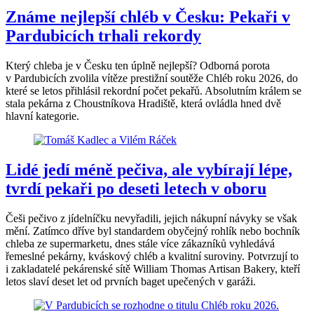
Známe nejlepší chléb v Česku: Pekaři v
Pardubicích trhali rekordy
Který chleba je v Česku ten úplně nejlepší? Odborná porota
v Pardubicích zvolila vítěze prestižní soutěže Chléb roku 2026, do
které se letos přihlásil rekordní počet pekařů. Absolutním králem se
stala pekárna z Choustníkova Hradiště, která ovládla hned dvě
hlavní kategorie.
Lidé jedí méně pečiva, ale vybírají lépe,
tvrdí pekaři po deseti letech v oboru
Češi pečivo z jídelníčku nevyřadili, jejich nákupní návyky se však
mění. Zatímco dříve byl standardem obyčejný rohlík nebo bochník
chleba ze supermarketu, dnes stále více zákazníků vyhledává
řemeslné pekárny, kváskový chléb a kvalitní suroviny. Potvrzují to
i zakladatelé pekárenské sítě William Thomas Artisan Bakery, kteří
letos slaví deset let od prvních baget upečených v garáži.