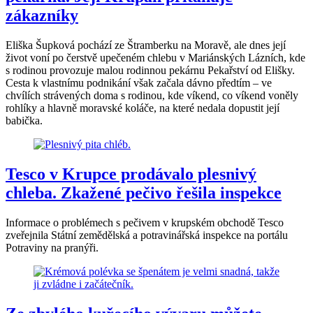
zákazníky
Eliška Šupková pochází ze Štramberku na Moravě, ale dnes její
život voní po čerstvě upečeném chlebu v Mariánských Lázních, kde
s rodinou provozuje malou rodinnou pekárnu Pekařství od Elišky.
Cesta k vlastnímu podnikání však začala dávno předtím – ve
chvílích strávených doma s rodinou, kde víkend, co víkend voněly
rohlíky a hlavně moravské koláče, na které nedala dopustit její
babička.
Tesco v Krupce prodávalo plesnivý
chleba. Zkažené pečivo řešila inspekce
Informace o problémech s pečivem v krupském obchodě Tesco
zveřejnila Státní zemědělská a potravinářská inspekce na portálu
Potraviny na pranýři.