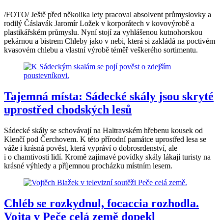
/FOTO/ Ještě před několika lety pracoval absolvent průmyslovky a
rodilý Čáslavák Jaromír Ložek v korporátech v kovovýrobě a
plastikářském průmyslu. Nyní stojí za vyhlášenou kutnohorskou
pekárnou a bistrem Chleby jako v nebi, která si zakládá na poctivém
kvasovém chlebu a vlastní výrobě téměř veškerého sortimentu.
Tajemná místa: Sádecké skály jsou skryté
uprostřed chodských lesů
Sádecké skály se schovávají na Haltravském hřebenu kousek od
Klenčí pod Čerchovem. K této přírodní památce uprostřed lesa se
váže i krásná pověst, která vypráví o dobrosrdenství, ale
i o chamtivosti lidí. Kromě zajímavé povídky skály lákají turisty na
krásné výhledy a příjemnou procházku místním lesem.
Chléb se rozkydnul, focaccia rozhodla.
Vojta v Peče celá země dopekl