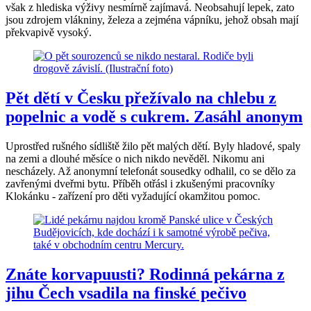
však z hlediska výživy nesmírně zajímavá. Neobsahují lepek, zato
jsou zdrojem vlákniny, železa a zejména vápníku, jehož obsah mají
překvapivě vysoký.
Pět dětí v Česku přežívalo na chlebu z
popelnic a vodě s cukrem. Zasáhl anonym
Uprostřed rušného sídliště žilo pět malých dětí. Byly hladové, spaly
na zemi a dlouhé měsíce o nich nikdo nevěděl. Nikomu ani
nescházely. Až anonymní telefonát sousedky odhalil, co se dělo za
zavřenými dveřmi bytu. Příběh otřásl i zkušenými pracovníky
Klokánku - zařízení pro děti vyžadující okamžitou pomoc.
Znáte korvapuusti? Rodinná pekárna z
jihu Čech vsadila na finské pečivo