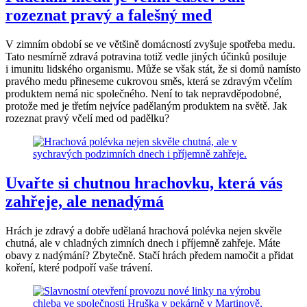
rozeznat pravý a falešný med
V zimním období se ve většině domácností zvyšuje spotřeba medu.
Tato nesmírně zdravá potravina totiž vedle jiných účinků posiluje
i imunitu lidského organismu. Může se však stát, že si domů namísto
pravého medu přineseme cukrovou směs, která se zdravým včelím
produktem nemá nic společného. Není to tak nepravděpodobné,
protože med je třetím nejvíce padělaným produktem na světě. Jak
rozeznat pravý včelí med od padělku?
Uvařte si chutnou hrachovku, která vás
zahřeje, ale nenadýmá
Hrách je zdravý a dobře udělaná hrachová polévka nejen skvěle
chutná, ale v chladných zimních dnech i příjemně zahřeje. Máte
obavy z nadýmání? Zbytečně. Stačí hrách předem namočit a přidat
koření, které podpoří vaše trávení.