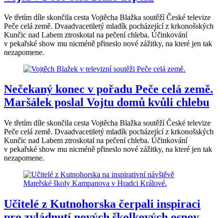
Ve třetím díle skončila cesta Vojtěcha Blažka soutěží České televize
Peče celá země. Dvaadvacetiletý mladík pocházející z krkonošských
Kunčic nad Labem ztroskotal na pečení chleba. Účinkování
v pekařské show mu nicméně přineslo nové zážitky, na které jen tak
nezapomene.
Nečekaný konec v pořadu Peče celá země.
Maršálek poslal Vojtu domů kvůli chlebu
Ve třetím díle skončila cesta Vojtěcha Blažka soutěží České televize
Peče celá země. Dvaadvacetiletý mladík pocházející z krkonošských
Kunčic nad Labem ztroskotal na pečení chleba. Účinkování
v pekařské show mu nicméně přineslo nové zážitky, na které jen tak
nezapomene.
Učitelé z Kutnohorska čerpali inspiraci
pro zvládnutí nových školkových osnov