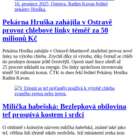
Pekárna Hruška zahájila v Ostravě
provoz chlebové linky téměř za 50
milionů Kč
Pekárna Hruška zahájila v Ostravě-Martinově zkušební provoz nové
linky na výrobu chleba. Zrychlí díky ní výrobu, díky čemuž se chléb
do prodejen dostane ještě čerstvější. Oproti staré lince ušetří až
25 procent nákladů na energie. Do linky společnost investovala
téměř 50 milionů korun. ČTK to dnes řekl ředitel Pekárny Hruška
Radim Kavan.
Milička habešská: Bezlepková obilovina
tef prospívá kostem i srdci
O obilnině s krásným názvem milička habešská, známé také jako
tef, většina lidí zřejmě nikdy neslyšela. Její miniaturní zrnka jsou