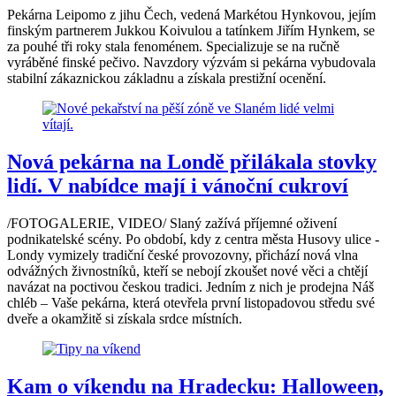
Pekárna Leipomo z jihu Čech, vedená Markétou Hynkovou, jejím
finským partnerem Jukkou Koivulou a tatínkem Jiřím Hynkem, se
za pouhé tři roky stala fenoménem. Specializuje se na ručně
vyráběné finské pečivo. Navzdory výzvám si pekárna vybudovala
stabilní zákaznickou základnu a získala prestižní ocenění.
Nová pekárna na Londě přilákala stovky
lidí. V nabídce mají i vánoční cukroví
/FOTOGALERIE, VIDEO/ Slaný zažívá příjemné oživení
podnikatelské scény. Po období, kdy z centra města Husovy ulice -
Londy vymizely tradiční české provozovny, přichází nová vlna
odvážných živnostníků, kteří se nebojí zkoušet nové věci a chtějí
navázat na poctivou českou tradici. Jedním z nich je prodejna Náš
chléb – Vaše pekárna, která otevřela první listopadovou středu své
dveře a okamžitě si získala srdce místních.
Kam o víkendu na Hradecku: Halloween,