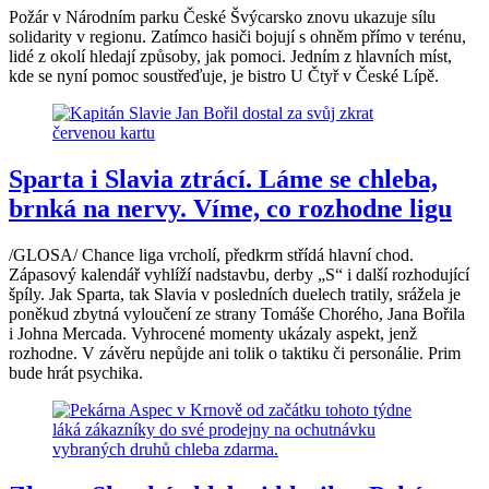
Požár v Národním parku České Švýcarsko znovu ukazuje sílu
solidarity v regionu. Zatímco hasiči bojují s ohněm přímo v terénu,
lidé z okolí hledají způsoby, jak pomoci. Jedním z hlavních míst,
kde se nyní pomoc soustřeďuje, je bistro U Čtyř v České Lípě.
Sparta i Slavia ztrácí. Láme se chleba,
brnká na nervy. Víme, co rozhodne ligu
/GLOSA/ Chance liga vrcholí, předkrm střídá hlavní chod.
Zápasový kalendář vyhlíží nadstavbu, derby „S“ i další rozhodující
špíly. Jak Sparta, tak Slavia v posledních duelech tratily, srážela je
poněkud zbytná vyloučení ze strany Tomáše Chorého, Jana Bořila
i Johna Mercada. Vyhrocené momenty ukázaly aspekt, jenž
rozhodne. V závěru nepůjde ani tolik o taktiku či personálie. Prim
bude hrát psychika.