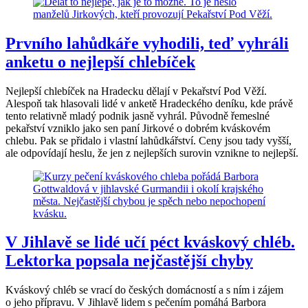
Prvního lahůdkáře vyhodili, teď vyhráli
anketu o nejlepší chlebíček
Nejlepší chlebíček na Hradecku dělají v Pekařství Pod Věží.
Alespoň tak hlasovali lidé v anketě Hradeckého deníku, kde právě
tento relativně mladý podnik jasně vyhrál. Původně řemeslné
pekařství vzniklo jako sen paní Jirkové o dobrém kváskovém
chlebu. Pak se přidalo i vlastní lahůdkářství. Ceny jsou tady vyšší,
ale odpovídají heslu, že jen z nejlepších surovin vznikne to nejlepší.
V Jihlavě se lidé učí péct kváskový chléb.
Lektorka popsala nejčastější chyby
Kváskový chléb se vrací do českých domácností a s ním i zájem
o jeho přípravu. V Jihlavě lidem s pečením pomáhá Barbora