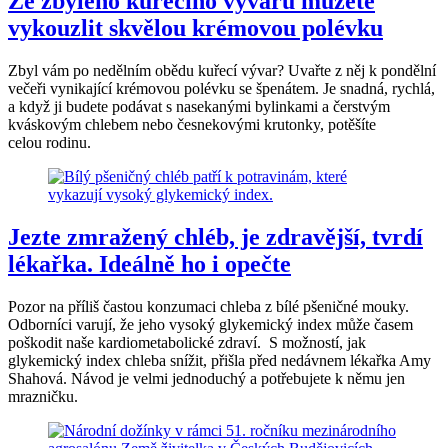
Ze zbylého kuřecího vývaru můžete
vykouzlit skvělou krémovou polévku
Zbyl vám po nedělním obědu kuřecí vývar? Uvařte z něj k pondělní
večeři vynikající krémovou polévku se špenátem. Je snadná, rychlá,
a když ji budete podávat s nasekanými bylinkami a čerstvým
kváskovým chlebem nebo česnekovými krutonky, potěšíte
celou rodinu.
Jezte zmražený chléb, je zdravější, tvrdí
lékařka. Ideálně ho i opečte
Pozor na příliš častou konzumaci chleba z bílé pšeničné mouky.
Odborníci varují, že jeho vysoký glykemický index může časem
poškodit naše kardiometabolické zdraví. S možností, jak
glykemický index chleba snížit, přišla před nedávnem lékařka Amy
Shahová. Návod je velmi jednoduchý a potřebujete k němu jen
mrazničku.