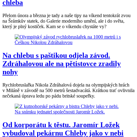
chleba
Přelom února a března je tady a naše tipy na víkend tentokrát zvou
na Šrámkův statek, do Galerie moderního umění, ale i do světa,
který je plný kostiček. Kam se o víkendu chystáte vy?
Na chlebu s paštikou odjela závod.
Zdráhalovou ale na pětistovce zradily
nohy
Rychlobruslařka Nikola Zdráhalová dojela na olympijských hrách
v Miláně v závodě na 500 metrů šestadvacátá. Krátkou trať ovlivnila
nečekaná úprava ledu po pádu britské soupeřky.
Od korporátu k těstu. Jaromír Ložek
vybudoval pekárnu Chleby jako v nebi