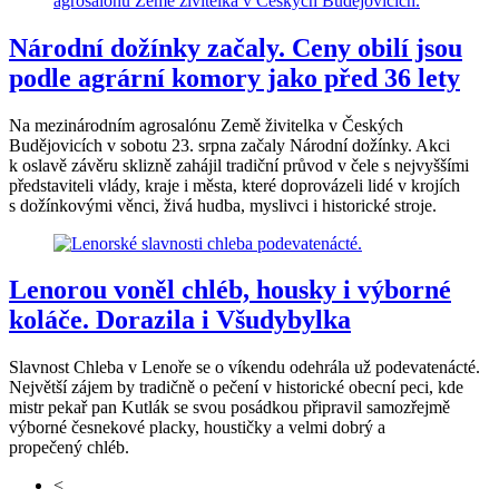
Národní dožínky začaly. Ceny obilí jsou
podle agrární komory jako před 36 lety
Na mezinárodním agrosalónu Země živitelka v Českých
Budějovicích v sobotu 23. srpna začaly Národní dožínky. Akci
k oslavě závěru sklizně zahájil tradiční průvod v čele s nejvyššími
představiteli vlády, kraje i města, které doprovázeli lidé v krojích
s dožínkovými věnci, živá hudba, myslivci i historické stroje.
Lenorou voněl chléb, housky i výborné
koláče. Dorazila i Všudybylka
Slavnost Chleba v Lenoře se o víkendu odehrála už podevatenácté.
Největší zájem by tradičně o pečení v historické obecní peci, kde
mistr pekař pan Kutlák se svou posádkou připravil samozřejmě
výborné česnekové placky, houstičky a velmi dobrý a
propečený chléb.
<