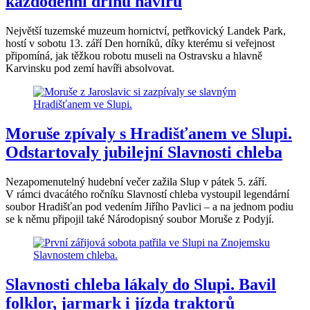
každodenní dřinu havířů
Největší tuzemské muzeum hornictví, petřkovický Landek Park,
hostí v sobotu 13. září Den horníků, díky kterému si veřejnost
připomíná, jak těžkou robotu museli na Ostravsku a hlavně
Karvinsku pod zemí havíři absolvovat.
Moruše zpívaly s Hradišťanem ve Slupi.
Odstartovaly jubilejní Slavnosti chleba
Nezapomenutelný hudební večer zažila Slup v pátek 5. září.
V rámci dvacátého ročníku Slavností chleba vystoupil legendární
soubor Hradišťan pod vedením Jiřího Pavlici – a na jednom podiu
se k němu připojil také Národopisný soubor Moruše z Podyjí.
Slavnosti chleba lákaly do Slupi. Bavil
folklor, jarmark i jízda traktorů