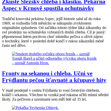
Zkuste Slezský chleba i klasiku. Pekárna
Aspec v Krnově spustila ochutnávky
Tradiční krnovská pekárna Aspec, jejíž historie sahá až do roku
1969, se rozhodla čelit měnícím se nákupním zvyklostem
originálním způsobem. Od začátku tohoto týdne láká zákazníky do
své prodejny na ochutnávku vybraných druhů chleba. Cíl je jasný:
připomenout lidem poctivou chuť místního pečiva a oživit zájem
o bochníky, které v poslední době končí v rukou zákazníků méně
často než dříve.
Fronty na sekanou i chleba. Učni ve
Frýdlantu pečou šťavnaté a křupavé hity
V malé prodejně v centru Frýdlantu to voní čerstvým chlebem,
koláči i sekanou. Všechno tu vzniká pod rukama učňů místní střední
školy. Za pečivem a uzeninami sem míří lidé už 35 let.