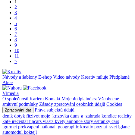
1
2
3
4
5
6
7
8
9
10
11
>
Návody a šablony
E-shop
Video návody
Kreativ miluje
Předplatné
Akce
Vlmedia
O společnosti
Kariéra
Kontakt
Mojepředplatné.cz
Všeobecné
smluvní podmínky
Zásady zpracování osobních údajů
Cookies
Práva subjektů údajů
Zpracování dat
denik
dotyk
fitzivot
moje_krizovka
dum_a_zahrada
kondice
realcity
kafe
ireceptar
tipcars
vlasta
kvety
annonce
story
estranky
cars
igurmet
prekvapeni
national_geographic
kreativ
poznat_svet
iglanc
automodul
koktejl