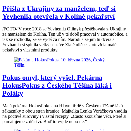
Přišla z Ukrajiny za manželem, teď si
Yevheniia otevřela v Kolíně pekařství
/FOTO/ V roce 2018 se Yevheniia Oliinyk přestěhovala z Ukrajiny
za manželem do Kolína. Ten už v té době pracoval v automobilce, a
tak se rozhodla, že se vydá za ním. Narodila se jim tu dcera a
Yevhaniia si splnila velký sen. Ve Zlaté uličce si otevřela malé
pekařství s vlastními produkty.
Pokus omyl, který vyšel. Pekárna
HokusPokus z Českého Těšína láká i
Poláky
Malá pekárna HokusPokus na Hlavní třídě v Českém Těšíně láká
zákazníky z obou stran hranice. Majitelka Lenka Voráčková vsadila
na poctivé suroviny i vlastní recepty. „Často zkoušíme věci, které si
pamatujeme z dětství. Buď to vyjde nebo ne.”