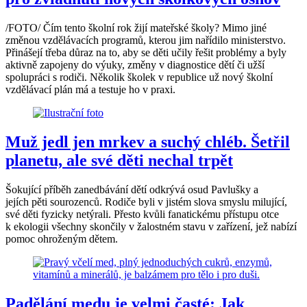
/FOTO/ Čím tento školní rok žijí mateřské školy? Mimo jiné
změnou vzdělávacích programů, kterou jim nařídilo ministerstvo.
Přinášejí třeba důraz na to, aby se děti učily řešit problémy a byly
aktivně zapojeny do výuky, změny v diagnostice dětí či užší
spolupráci s rodiči. Několik školek v republice už nový školní
vzdělávací plán má a testuje ho v praxi.
Muž jedl jen mrkev a suchý chléb. Šetřil
planetu, ale své děti nechal trpět
Šokující příběh zanedbávání dětí odkrývá osud Pavlušky a
jejích pěti sourozenců. Rodiče byli v jistém slova smyslu milující,
své děti fyzicky netýrali. Přesto kvůli fanatickému přístupu otce
k ekologii všechny skončily v žalostném stavu v zařízení, jež nabízí
pomoc ohroženým dětem.
Padělání medu je velmi časté: Jak