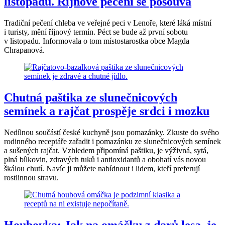
listopadu. Říjnové pečení se posouvá
Tradiční pečení chleba ve veřejné peci v Lenoře, které láká místní
i turisty, mění říjnový termín. Péct se bude až první sobotu
v listopadu. Informovala o tom místostarostka obce Magda
Chrapanová.
Chutná paštika ze slunečnicových
semínek a rajčat prospěje srdci i mozku
Nedílnou součástí české kuchyně jsou pomazánky. Zkuste do svého
rodinného receptáře zařadit i pomazánku ze slunečnicových semínek
a sušených rajčat. Vzhledem připomíná paštiku, je výživná, sytá,
plná bílkovin, zdravých tuků i antioxidantů a obohatí vás novou
škálou chutí. Navíc ji můžete nabídnout i lidem, kteří preferují
rostlinnou stravu.
Houbovka: Jak na omáčku z darů lesa, je