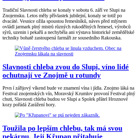
Tradiční Slavnosti chleba se konaly v sobotu 6. září ve Slupi na
Znojemsku. Letos měly přívlastek jubilejní, konaly se totiž po
dvacáté. Vesnice ožila spoustou řemeslníků, náves před mlýnem
ovládl jarmark plný mistrů různých rukodělných řemesel, výrobců
sýrů, uzenin i pekařů a nechyběla ani výstava historické zemědělské
techniky bohatě zastoupená farmáři ze sousedního Rakouska.
Slavnosti chleba zvou do Slupi, víno lidé
ochutnají ve Znojmě u rotundy
Prvn í zářijový víkend bude ve znamení vína i jídla. Znojmo láká na
Festival znojemských vín, Moravský Krumlov provoní Festival plný
chuti, Slavnosti chleba budou ve Slupi a Spolek přátel Hroznové
kozy pořádá Zarážení hory.
Toužila po lepším chlebu, tak má svou
pekárnu. Její Křupan přitahuje