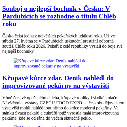
Souboj o nejlepší bochník v Česku: V
Pardubicích se rozhodne o titulu Chléb
roku
Česko čeká jedna z největších pekařských událostí roku. Už ve
středu 27. května se v Pardubicích uskuteční prestižní odborná
soutěž Chléb roku 2026. Pekaři z celé republiky vyslali do boje své
nejlepší bochníky.
Křupavé kůrce zdar. Deník nahlédl do
improvizované pekárny na výstavišti
Vůně čerstvě upečeného chleba, křupavé rohlíky i sladké koláče.
Návštěvníci výstavy CZECH FOOD EXPO na českobudějovickém
výstavišti mohli nahlédnout přímo do srdce moderní pekařiny. Ve
stánku Svazu pekařů a cukrářů totiž vyrostla malá improvizovaná
pekárna, kde se od rána do večera skutečně peklo.