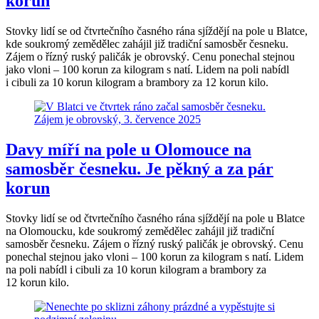
korun
Stovky lidí se od čtvrtečního časného rána sjíždějí na pole u Blatce,
kde soukromý zemědělec zahájil již tradiční samosběr česneku.
Zájem o řízný ruský paličák je obrovský. Cenu ponechal stejnou
jako vloni – 100 korun za kilogram s natí. Lidem na poli nabídl
i cibuli za 10 korun kilogram a brambory za 12 korun kilo.
Davy míří na pole u Olomouce na
samosběr česneku. Je pěkný a za pár
korun
Stovky lidí se od čtvrtečního časného rána sjíždějí na pole u Blatce
na Olomoucku, kde soukromý zemědělec zahájil již tradiční
samosběr česneku. Zájem o řízný ruský paličák je obrovský. Cenu
ponechal stejnou jako vloni – 100 korun za kilogram s natí. Lidem
na poli nabídl i cibuli za 10 korun kilogram a brambory za
12 korun kilo.