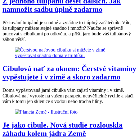
Z jednoho tulipánu deset dalších. Jak
namnožit sadbu úplně zadarmo
Pěstování tulipánů je snadné a zvládne to i úplný začátečník. Víte,
že tulipány můžete stejně snadno i množit? Naučte se správně
pracovat s cibulkami po odkvětu, a příští jaro bude váš tulipánový
záhon větší.
Cibulová nať za oknem: Čerstvé vitamíny
vypěstujete i v zimě a skoro zadarmo
Doma vypěstovaná jarní cibulka vám zajistí vitamíny i v zimě.
Cibulová nať vyroste na vašem parapetu neuvěřitelně rychle a stačí
vám k tomu jen sklenice s vodou nebo trocha hlíny.
Je jako cibule. Nová studie rozlouskla
záhadu kolem jádra Země