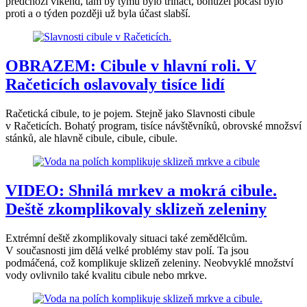
předchozí víkend, tam by týmů bylo třináct, bohužel počasí bylo
proti a o týden později už byla účast slabší.
OBRAZEM: Cibule v hlavní roli. V
Račeticích oslavovaly tisíce lidí
Račetická cibule, to je pojem. Stejně jako Slavnosti cibule
v Račeticích. Bohatý program, tisíce návštěvníků, obrovské množsví
stánků, ale hlavně cibule, cibule, cibule.
VIDEO: Shnilá mrkev a mokrá cibule.
Deště zkomplikovaly sklizeň zeleniny
Extrémní deště zkomplikovaly situaci také zemědělcům.
V současnosti jim dělá velké problémy stav polí. Ta jsou
podmáčená, což komplikuje sklizeň zeleniny. Neobvyklé množství
vody ovlivnilo také kvalitu cibule nebo mrkve.