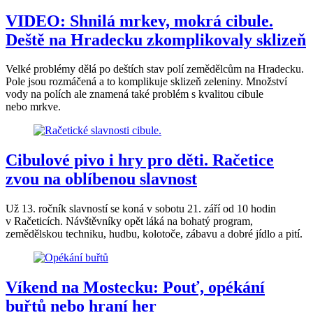
VIDEO: Shnilá mrkev, mokrá cibule.
Deště na Hradecku zkomplikovaly sklizeň
Velké problémy dělá po deštích stav polí zemědělcům na Hradecku.
Pole jsou rozmáčená a to komplikuje sklizeň zeleniny. Množství
vody na polích ale znamená také problém s kvalitou cibule
nebo mrkve.
Cibulové pivo i hry pro děti. Račetice
zvou na oblíbenou slavnost
Už 13. ročník slavností se koná v sobotu 21. září od 10 hodin
v Račeticích. Návštěvníky opět láká na bohatý program,
zemědělskou techniku, hudbu, kolotoče, zábavu a dobré jídlo a pití.
Víkend na Mostecku: Pouť, opékání
buřtů nebo hraní her