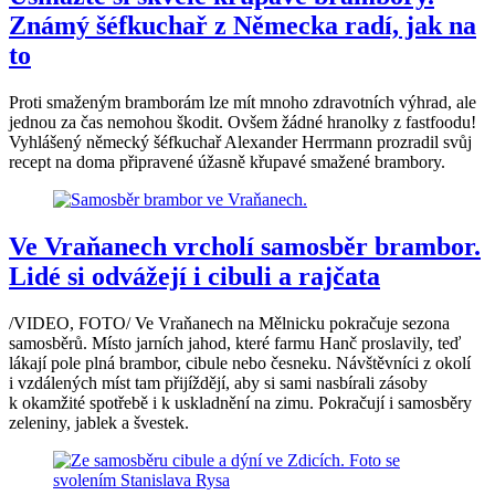
Známý šéfkuchař z Německa radí, jak na
to
Proti smaženým bramborám lze mít mnoho zdravotních výhrad, ale
jednou za čas nemohou škodit. Ovšem žádné hranolky z fastfoodu!
Vyhlášený německý šéfkuchař Alexander Herrmann prozradil svůj
recept na doma připravené úžasně křupavé smažené brambory.
Ve Vraňanech vrcholí samosběr brambor.
Lidé si odvážejí i cibuli a rajčata
/VIDEO, FOTO/ Ve Vraňanech na Mělnicku pokračuje sezona
samosběrů. Místo jarních jahod, které farmu Hanč proslavily, teď
lákají pole plná brambor, cibule nebo česneku. Návštěvníci z okolí
i vzdálených míst tam přijíždějí, aby si sami nasbírali zásoby
k okamžité spotřebě i k uskladnění na zimu. Pokračují i samosběry
zeleniny, jablek a švestek.