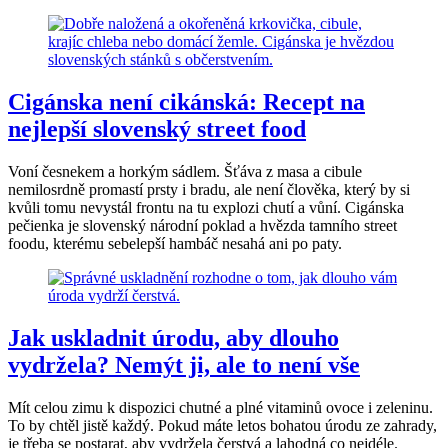
Cigánska není cikánská: Recept na
nejlepší slovenský street food
Voní česnekem a horkým sádlem. Šťáva z masa a cibule
nemilosrdně promastí prsty i bradu, ale není člověka, který by si
kvůli tomu nevystál frontu na tu explozi chutí a vůní. Cigánska
pečienka je slovenský národní poklad a hvězda tamního street
foodu, kterému sebelepší hambáč nesahá ani po paty.
Jak uskladnit úrodu, aby dlouho
vydržela? Nemýt ji, ale to není vše
Mít celou zimu k dispozici chutné a plné vitaminů ovoce i zeleninu.
To by chtěl jistě každý. Pokud máte letos bohatou úrodu ze zahrady,
je třeba se postarat, aby vydržela čerstvá a lahodná co nejdéle.