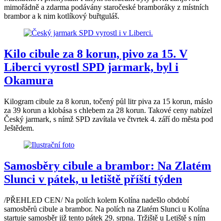
mimořádně a zdarma podávány staročeské bramboráky z místních
brambor a k nim kotlíkový buřtguláš.
Kilo cibule za 8 korun, pivo za 15. V
Liberci vyrostl SPD jarmark, byl i
Okamura
Kilogram cibule za 8 korun, točený půl litr piva za 15 korun, máslo
za 39 korun a klobása s chlebem za 28 korun. Takové ceny nabízel
Český jarmark, s nímž SPD zavítala ve čtvrtek 4. září do města pod
Ještědem.
Samosběry cibule a brambor: Na Zlatém
Slunci v pátek, u letiště příští týden
/PŘEHLED CEN/ Na polích kolem Kolína nadešlo období
samosběrů cibule a brambor. Na polích na Zlatém Slunci u Kolína
startuje samosběr již tento pátek 29. srpna. Tržiště u Letiště s ním