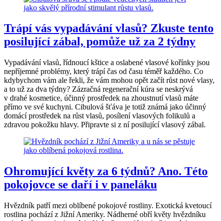
Trápí vás vypadávání vlasů? Zkuste tento
posilující zábal, pomůže už za 2 týdny
Vypadávání vlasů, řídnoucí kštice a oslabené vlasové kořínky jsou
nepříjemné problémy, který trápí čas od času téměř každého. Co
kdybychom vám ale řekli, že vám mohou opět začít růst nové vlasy,
a to už za dva týdny? Zázračná regenerační kúra se neskrývá
v drahé kosmetice, účinný prostředek na zhoustnutí vlasů máte
přímo ve své kuchyni. Cibulová šťáva je totiž známá jako účinný
domácí prostředek na růst vlasů, posílení vlasových folikulů a
zdravou pokožku hlavy. Připravte si z ní posilující vlasový zábal.
Ohromující květy za 6 týdnů? Ano. Této
pokojovce se daří i v paneláku
Hvězdník patří mezi oblíbené pokojové rostliny. Exotická kvetoucí
rostlina pochází z Jižní Ameriky. Nádherné obří květy hvězdníku