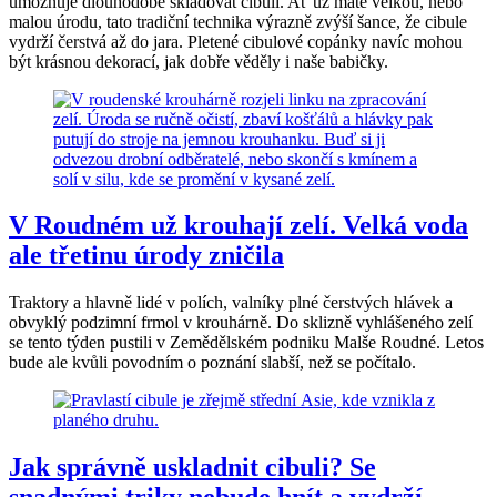
umožňuje dlouhodobě skladovat cibuli. Ať už máte velkou, nebo
malou úrodu, tato tradiční technika výrazně zvýší šance, že cibule
vydrží čerstvá až do jara. Pletené cibulové copánky navíc mohou
být krásnou dekorací, jak dobře věděly i naše babičky.
V Roudném už krouhají zelí. Velká voda
ale třetinu úrody zničila
Traktory a hlavně lidé v polích, valníky plné čerstvých hlávek a
obvyklý podzimní frmol v krouhárně. Do sklizně vyhlášeného zelí
se tento týden pustili v Zemědělském podniku Malše Roudné. Letos
bude ale kvůli povodním o poznání slabší, než se počítalo.
Jak správně uskladnit cibuli? Se