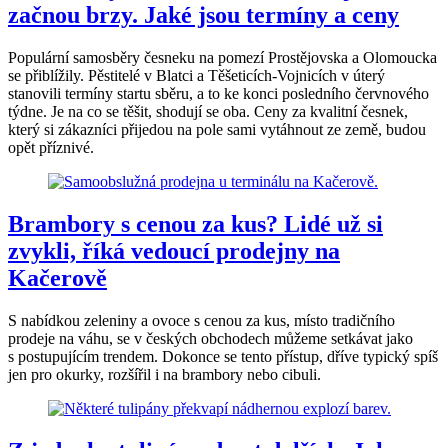
začnou brzy. Jaké jsou termíny a ceny
Populární samosběry česneku na pomezí Prostějovska a Olomoucka
se přiblížily. Pěstitelé v Blatci a Těšeticích-Vojnicích v úterý
stanovili termíny startu sběru, a to ke konci posledního červnového
týdne. Je na co se těšit, shodují se oba. Ceny za kvalitní česnek,
který si zákazníci přijedou na pole sami vytáhnout ze země, budou
opět příznivé.
Brambory s cenou za kus? Lidé už si
zvykli, říká vedoucí prodejny na
Kačerově
S nabídkou zeleniny a ovoce s cenou za kus, místo tradičního
prodeje na váhu, se v českých obchodech můžeme setkávat jako
s postupujícím trendem. Dokonce se tento přístup, dříve typický spíš
jen pro okurky, rozšířil i na brambory nebo cibuli.