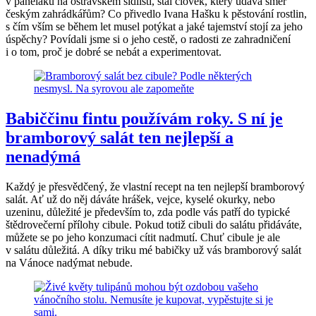
v paneláku na ostravském sídlišti, stal člověk, který udává směr
českým zahrádkářům? Co přivedlo Ivana Hašku k pěstování rostlin,
s čím vším se během let musel potýkat a jaké tajemství stojí za jeho
úspěchy? Povídali jsme si o jeho cestě, o radosti ze zahradničení
i o tom, proč je dobré se nebát a experimentovat.
Babiččinu fintu používám roky. S ní je
bramborový salát ten nejlepší a
nenadýmá
Každý je přesvědčený, že vlastní recept na ten nejlepší bramborový
salát. Ať už do něj dáváte hrášek, vejce, kyselé okurky, nebo
uzeninu, důležité je především to, zda podle vás patří do typické
štědrovečerní přílohy cibule. Pokud totiž cibuli do salátu přidáváte,
můžete se po jeho konzumaci cítit nadmutí. Chuť cibule je ale
v salátu důležitá. A díky triku mé babičky už vás bramborový salát
na Vánoce nadýmat nebude.