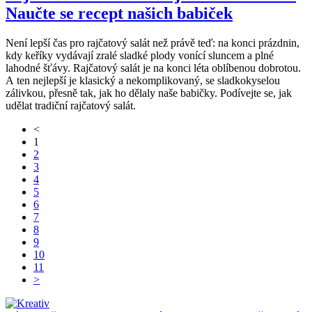
Naučte se recept našich babiček
Není lepší čas pro rajčatový salát než právě teď: na konci prázdnin,
kdy keříky vydávají zralé sladké plody vonící sluncem a plné
lahodné šťávy. Rajčatový salát je na konci léta oblíbenou dobrotou.
A ten nejlepší je klasický a nekomplikovaný, se sladkokyselou
zálivkou, přesně tak, jak ho dělaly naše babičky. Podívejte se, jak
udělat tradiční rajčatový salát.
<
1
2
3
4
5
6
7
8
9
10
11
>