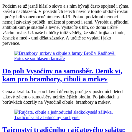
Podzim se už jasně hlásí o slovo a s ním bývají často spojené i rýma,
kašel a nachlazení. V posledních letech navíc v tomto období rostou
i počty lidí s onemocněním covid-19. Pokud podzimní nemoci
nemají závažný průběh, můžete si pomoci i sami. Vyrobit si přírodní
antibiotikum je snadné a levné. Vystačíte s tím, co doma určitě
všichni máte. Už naše babičky totiž věděly, že silná trojka - cibule,
česnek a med - umí dělat zázraky. A určitě se vyplatí i jako
prevence.
Do polí Vysočiny na samosběr. Deník ví,
kam pro brambory, cibuli a mrkev
Cena a kvalita. To jsou hlavní důvody, proč je v posledních letech
takový zájem o samosběry nejrůznějších plodin. Po jahodách a
borůvkách dozrály na Vysočině cibule, brambory a mrkev.
Tajemství tradičního rajčatového salátu: