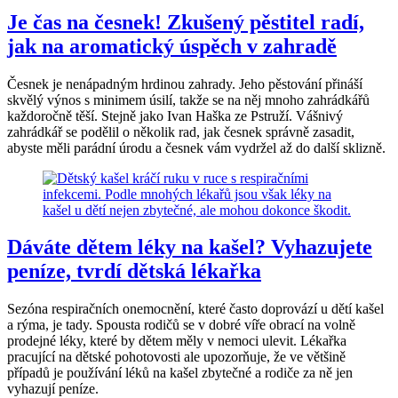
Je čas na česnek! Zkušený pěstitel radí,
jak na aromatický úspěch v zahradě
Česnek je nenápadným hrdinou zahrady. Jeho pěstování přináší
skvělý výnos s minimem úsilí, takže se na něj mnoho zahrádkářů
každoročně těší. Stejně jako Ivan Haška ze Pstruží. Vášnivý
zahrádkář se podělil o několik rad, jak česnek správně zasadit,
abyste měli parádní úrodu a česnek vám vydržel až do další sklizně.
Dáváte dětem léky na kašel? Vyhazujete
peníze, tvrdí dětská lékařka
Sezóna respiračních onemocnění, které často doprovází u dětí kašel
a rýma, je tady. Spousta rodičů se v dobré víře obrací na volně
prodejné léky, které by dětem měly v nemoci ulevit. Lékařka
pracující na dětské pohotovosti ale upozorňuje, že ve většině
případů je používání léků na kašel zbytečné a rodiče za ně jen
vyhazují peníze.