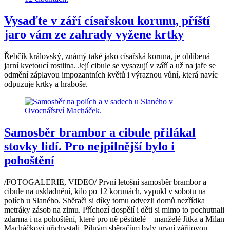
Vysaďte v září císařskou korunu, příští
jaro vám ze zahrady vyžene krtky
Řebčík královský, známý také jako císařská koruna, je oblíbená
jarní kvetoucí rostlina. Její cibule se vysazují v září a už na jaře se
odmění záplavou impozantních květů i výraznou vůní, která navíc
odpuzuje krtky a hraboše.
Samosběr brambor a cibule přilákal
stovky lidí. Pro nejpilnější bylo i
pohoštění
/FOTOGALERIE, VIDEO/ První letošní samosběr brambor a
cibule na uskladnění, kilo po 12 korunách, vypukl v sobotu na
polích u Slaného. Sběrači si díky tomu odvezli domů nezřídka
metráky zásob na zimu. Příchozí dospělí i děti si mimo to pochutnali
zdarma i na pohoštění, které pro ně pěstitelé – manželé Jitka a Milan
Macháčkovi přichystali. Pilným sběračům byly první zářijovou