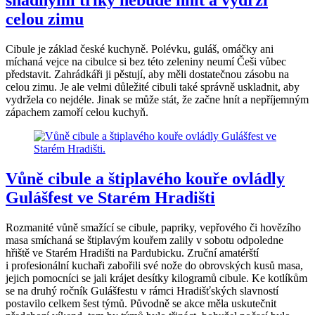
snadnými triky nebude hnít a vydrží
celou zimu
Cibule je základ české kuchyně. Polévku, guláš, omáčky ani
míchaná vejce na cibulce si bez této zeleniny neumí Češi vůbec
představit. Zahrádkáři ji pěstují, aby měli dostatečnou zásobu na
celou zimu. Je ale velmi důležité cibuli také správně uskladnit, aby
vydržela co nejdéle. Jinak se může stát, že začne hnít a nepříjemným
zápachem zamoří celou kuchyň.
Vůně cibule a štiplavého kouře ovládly
Gulášfest ve Starém Hradišti
Rozmanité vůně smažící se cibule, papriky, vepřového či hovězího
masa smíchaná se štiplavým kouřem zalily v sobotu odpoledne
hřiště ve Starém Hradišti na Pardubicku. Zruční amatérští
i profesionální kuchaři zabořili své nože do obrovských kusů masa,
jejich pomocníci se jali krájet desítky kilogramů cibule. Ke kotlíkům
se na druhý ročník Gulášfestu v rámci Hradišťských slavností
postavilo celkem šest týmů. Původně se akce měla uskutečnit