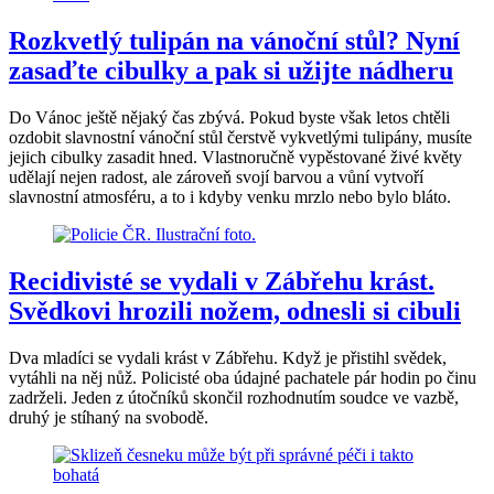
Rozkvetlý tulipán na vánoční stůl? Nyní
zasaďte cibulky a pak si užijte nádheru
Do Vánoc ještě nějaký čas zbývá. Pokud byste však letos chtěli
ozdobit slavnostní vánoční stůl čerstvě vykvetlými tulipány, musíte
jejich cibulky zasadit hned. Vlastnoručně vypěstované živé květy
udělají nejen radost, ale zároveň svojí barvou a vůní vytvoří
slavnostní atmosféru, a to i kdyby venku mrzlo nebo bylo bláto.
Recidivisté se vydali v Zábřehu krást.
Svědkovi hrozili nožem, odnesli si cibuli
Dva mladíci se vydali krást v Zábřehu. Když je přistihl svědek,
vytáhli na něj nůž. Policisté oba údajné pachatele pár hodin po činu
zadrželi. Jeden z útočníků skončil rozhodnutím soudce ve vazbě,
druhý je stíhaný na svobodě.