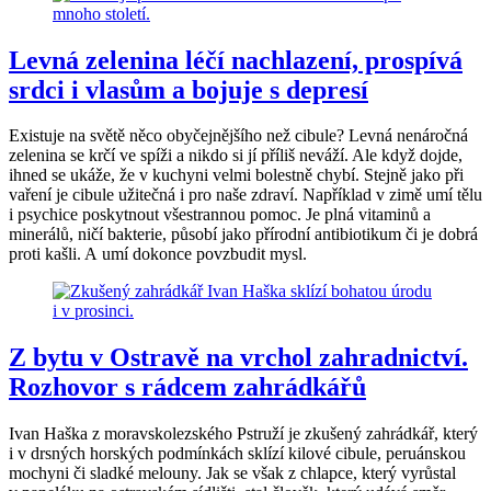
Levná zelenina léčí nachlazení, prospívá
srdci i vlasům a bojuje s depresí
Existuje na světě něco obyčejnějšího než cibule? Levná nenáročná
zelenina se krčí ve spíži a nikdo si jí příliš neváží. Ale když dojde,
ihned se ukáže, že v kuchyni velmi bolestně chybí. Stejně jako při
vaření je cibule užitečná i pro naše zdraví. Například v zimě umí tělu
i psychice poskytnout všestrannou pomoc. Je plná vitaminů a
minerálů, ničí bakterie, působí jako přírodní antibiotikum či je dobrá
proti kašli. A umí dokonce povzbudit mysl.
Z bytu v Ostravě na vrchol zahradnictví.
Rozhovor s rádcem zahrádkářů
Ivan Haška z moravskolezského Pstruží je zkušený zahrádkář, který
i v drsných horských podmínkách sklízí kilové cibule, peruánskou
mochyni či sladké melouny. Jak se však z chlapce, který vyrůstal