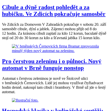
Cibule a dýně radost pohledět a za
hubičku. Ve Zdicích pokračuje samosběr
Ve Zdicích za Domovem V Zahradách pokračuje v sobotu 20. září
samosběr cibule, dýní a jablek. Zájemci mohou přijít od 8 do
12 hodin. Za krásnou cibuli zaplatí za kilo 12 korun, baculaté dýně
stojí od 20 do 30 korun za kilo a šťavnatá jablka 15 korun kilo.
Pro čerstvou zeleninu i o půlnoci. Nový
automat v Brně funguje nonstop
Automat s čerstvou zeleninou je nově ve Štolcově ulici
v brněnských Černovicích. Lidé jej mohou využívat čtyřiadvacet
hodin denně, nakoupí tam cibuli i brambory. V Brně už jde o šestý
automat.
Hospodská klasika v kulinářské soutěži: