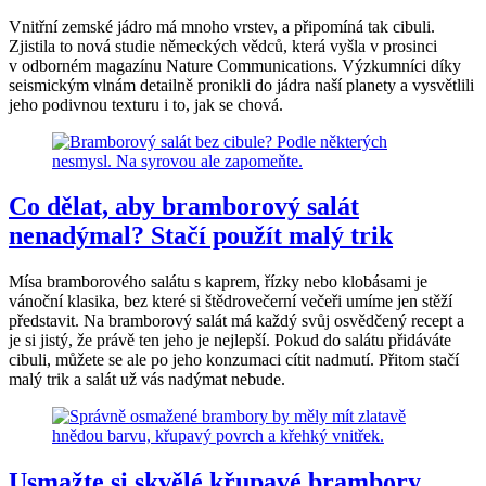
Vnitřní zemské jádro má mnoho vrstev, a připomíná tak cibuli.
Zjistila to nová studie německých vědců, která vyšla v prosinci
v odborném magazínu Nature Communications. Výzkumníci díky
seismickým vlnám detailně pronikli do jádra naší planety a vysvětlili
jeho podivnou texturu i to, jak se chová.
Co dělat, aby bramborový salát
nenadýmal? Stačí použít malý trik
Mísa bramborového salátu s kaprem, řízky nebo klobásami je
vánoční klasika, bez které si štědrovečerní večeři umíme jen stěží
představit. Na bramborový salát má každý svůj osvědčený recept a
je si jistý, že právě ten jeho je nejlepší. Pokud do salátu přidáváte
cibuli, můžete se ale po jeho konzumaci cítit nadmutí. Přitom stačí
malý trik a salát už vás nadýmat nebude.
Usmažte si skvělé křupavé brambory.