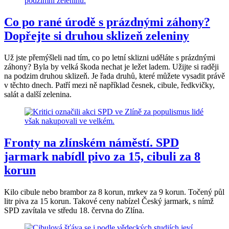
Co po rané úrodě s prázdnými záhony?
Dopřejte si druhou sklizeň zeleniny
Už jste přemýšleli nad tím, co po letní sklizni uděláte s prázdnými
záhony? Byla by velká škoda nechat je ležet ladem. Užijte si raději
na podzim druhou sklizeň. Je řada druhů, které můžete vysadit právě
v těchto dnech. Patří mezi ně například česnek, cibule, ředkvičky,
salát a další zelenina.
Fronty na zlínském náměstí. SPD
jarmark nabídl pivo za 15, cibuli za 8
korun
Kilo cibule nebo brambor za 8 korun, mrkev za 9 korun. Točený půl
litr piva za 15 korun. Takové ceny nabízel Český jarmark, s nímž
SPD zavítala ve středu 18. června do Zlína.