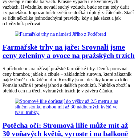
vykvétají v mnoha barvách. Krásně vypadá i v květinových
vazbách. Hvězdníku nevadí suchý vzduch, bude se mu tedy dařit
i v paneláku. Impozantních květů se dočká i úplný začátečník. Stačí
se řídit několika jednoduchými pravidly, kdy a jak sázet a jak
o hvězdník pečovat.
Farmářské trhy na jaře: Srovnali jsme
ceny zeleniny a ovoce na pražských trzích
S příchodem jara ožívají pražské farmářské trhy. Deník porovnal
ceny brambor, jablek a cibule – základních surovin, které zákazník
najde téměř na každém trhu. Rozdíly jsou i desítky korun za kilo.
Pomalu začíná i prodej jahod a dalších produktů. Nabídka zboží a
přehled cen na třech vybraných trzích je v závěru článku.
Potěcha očí: Stromová lilie může mít až
30 voňavých květů, vyroste i na balkoně