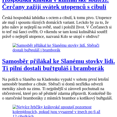
Čerčany zažijí svátek utopenců s cibulí
Česká hospodská lahůdka s octem a cibulí, k tomu pivo. Utopence
ale mají i spoustu různých domácích variant. Leckdo by za to, že
jeho nálev je nejlepší na světě, snad i položil život. V Čerčanech si
to teď má šanci ověřit. O víkendu se tam koná kulinářská soutěž
právě o nejlepší utopence, nazvaná Kdo se utopí v obdivu?
Samosběr přilákal ke Slanému stovky lidí.
Ti pilní dostali buřtguláš i bramborák
Na polích u Slaného na Kladensku vypukl v sobotu první letošní
samosběr brambor a cibule. Sběrači si domů nezřídka odvezli
metráky zásob na zimu. Ti nejpilnější si zároveň pochutnali na
občerstvení, které pro ně pěstitelé zdarma připravili. Konkrétně šlo
o staročeské bramboráky z místních brambor a kotlíkový buřtguláš.