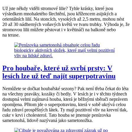
Už jste někdy viděli stromové lilie? Tyhle krásky, které jsou
výsledkem mnohaletého šlechtění, jsou křížencem asijských a
orientálních lilií. Na stoncích, vysokých až 2,5 metru, mohou nést
20 až 30 nádherných voňavých květů ve tvaru trubky. Výhoda je, že
stromovou lilii můžete pěstovat i v květináči na balkoně nebo
na terase.
Pro houbaře, které už svrbí prsty: V
lesích lze už teď najít superpotravinu
Nemůžete se dočkat houbařské sezony? Pak není třeba čekat do léta
na všechny praváky, kozáky či bedly. V lesích je i v těchto týdnech
dostupná velmi zajímavá houba, která je běžnými sběrači neprávem
opomíjena. Přitom jde o superpotravinu, která v sobě ukrývá celou
řadu zdraví prospěšných látek. Ty mají pozitivní vliv na krevní tlak,
cukr v krvi i cholesterol. Tato houba se jmenuje penízovka
sametonohá, lidově nazývaná jako sametonožka.