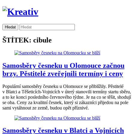
ŠTÍTEK: cibule
Samosběry česneku u Olomouce začnou
brzy. Pěstitelé zveřejnili termíny i ceny
Populární samosběry česneku u Olomouce se přiblížily. Pěstitelé
v Blatci a Těšeticích-Vojnicích v úterý stanovili termíny startu sběru,
a to ke konci posledního červnového týdne. Je na co se těšit, shodují
se oba. Ceny za kvalitní česnek, který si zákazníci přijedou na pole
sami vytáhnout ze země, budou opět příznivé.
Samosběry česneku v Blatci a Vojnicích