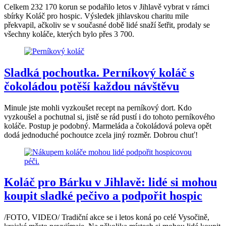
Celkem 232 170 korun se podařilo letos v Jihlavě vybrat v rámci
sbírky Koláč pro hospic. Výsledek jihlavskou charitu mile
překvapil, ačkoliv se v současné době lidé snaží šetřit, prodaly se
všechny koláče, kterých bylo přes 3 700.
Sladká pochoutka. Perníkový koláč s
čokoládou potěší každou návštěvu
Minule jste mohli vyzkoušet recept na perníkový dort. Kdo
vyzkoušel a pochutnal si, jistě se rád pustí i do tohoto perníkového
koláče. Postup je podobný. Marmeláda a čokoládová poleva opět
dodá jednoduché pochoutce zcela jiný rozměr. Dobrou chuť!
Koláč pro Bárku v Jihlavě: lidé si mohou
koupit sladké pečivo a podpořit hospic
/FOTO, VIDEO/ Tradiční akce se i letos koná po celé Vysočině,