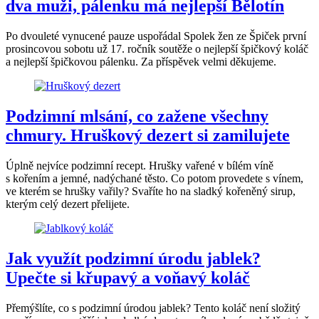
dva muži, pálenku má nejlepší Bělotín
Po dvouleté vynucené pauze uspořádal Spolek žen ze Špiček první
prosincovou sobotu už 17. ročník soutěže o nejlepší špičkový koláč
a nejlepší špičkovou pálenku. Za příspěvek velmi děkujeme.
Podzimní mlsání, co zažene všechny
chmury. Hruškový dezert si zamilujete
Úplně nejvíce podzimní recept. Hrušky vařené v bílém víně
s kořením a jemné, nadýchané těsto. Co potom provedete s vínem,
ve kterém se hrušky vařily? Svaříte ho na sladký kořeněný sirup,
kterým celý dezert přelijete.
Jak využít podzimní úrodu jablek?
Upečte si křupavý a voňavý koláč
Přemýšlíte, co s podzimní úrodou jablek? Tento koláč není složitý