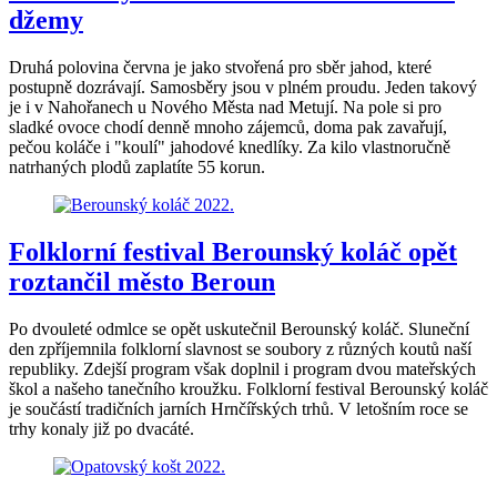
džemy
Druhá polovina června je jako stvořená pro sběr jahod, které
postupně dozrávají. Samosběry jsou v plném proudu. Jeden takový
je i v Nahořanech u Nového Města nad Metují. Na pole si pro
sladké ovoce chodí denně mnoho zájemců, doma pak zavařují,
pečou koláče i "koulí" jahodové knedlíky. Za kilo vlastnoručně
natrhaných plodů zaplatíte 55 korun.
Folklorní festival Berounský koláč opět
roztančil město Beroun
Po dvouleté odmlce se opět uskutečnil Berounský koláč. Sluneční
den zpříjemnila folklorní slavnost se soubory z různých koutů naší
republiky. Zdejší program však doplnil i program dvou mateřských
škol a našeho tanečního kroužku. Folklorní festival Berounský koláč
je součástí tradičních jarních Hrnčířských trhů. V letošním roce se
trhy konaly již po dvacáté.