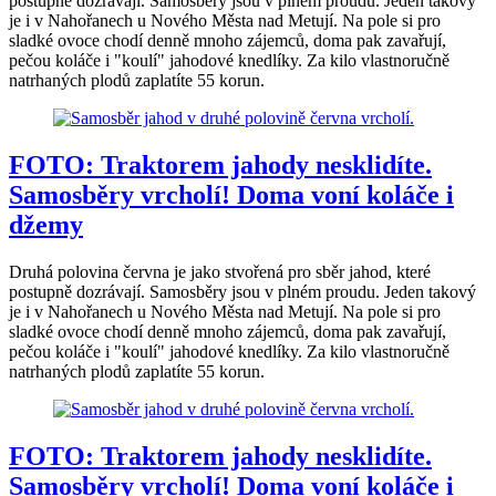
postupně dozrávají. Samosběry jsou v plném proudu. Jeden takový
je i v Nahořanech u Nového Města nad Metují. Na pole si pro
sladké ovoce chodí denně mnoho zájemců, doma pak zavařují,
pečou koláče i "koulí" jahodové knedlíky. Za kilo vlastnoručně
natrhaných plodů zaplatíte 55 korun.
FOTO: Traktorem jahody nesklidíte.
Samosběry vrcholí! Doma voní koláče i
džemy
Druhá polovina června je jako stvořená pro sběr jahod, které
postupně dozrávají. Samosběry jsou v plném proudu. Jeden takový
je i v Nahořanech u Nového Města nad Metují. Na pole si pro
sladké ovoce chodí denně mnoho zájemců, doma pak zavařují,
pečou koláče i "koulí" jahodové knedlíky. Za kilo vlastnoručně
natrhaných plodů zaplatíte 55 korun.
FOTO: Traktorem jahody nesklidíte.
Samosběry vrcholí! Doma voní koláče i