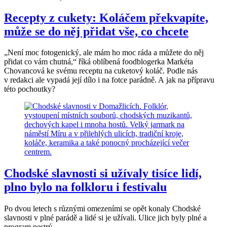
Recepty z cukety: Koláčem překvapíte,
může se do něj přidat vše, co chcete
„Není moc fotogenický, ale mám ho moc ráda a můžete do něj
přidat co vám chutná,“ říká oblíbená foodblogerka Markéta
Chovancová ke svému receptu na cuketový koláč. Podle nás
v redakci ale vypadá její dílo i na fotce parádně. A jak na přípravu
této pochoutky?
Chodské slavnosti si užívaly tisíce lidí,
plno bylo na folkloru i festivalu
Po dvou letech s různými omezeními se opět konaly Chodské
slavnosti v plné parádě a lidé si je užívali. Ulice jich byly plné a
program pestrý.