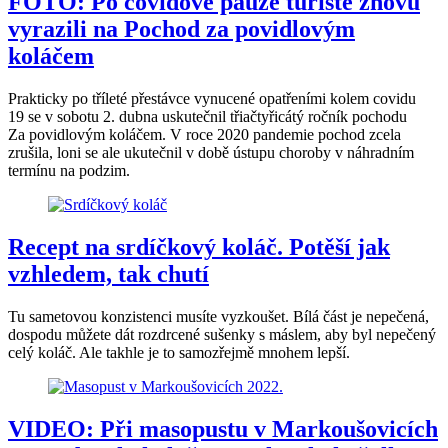
FOTO: Po covidové pauze turisté znovu
vyrazili na Pochod za povidlovým
koláčem
Prakticky po tříleté přestávce vynucené opatřeními kolem covidu
19 se v sobotu 2. dubna uskutečnil třiačtyřicátý ročník pochodu
Za povidlovým koláčem. V roce 2020 pandemie pochod zcela
zrušila, loni se ale ukutečnil v době ústupu choroby v náhradním
termínu na podzim.
Recept na srdíčkový koláč. Potěší jak
vzhledem, tak chutí
Tu sametovou konzistenci musíte vyzkoušet. Bílá část je nepečená,
dospodu můžete dát rozdrcené sušenky s máslem, aby byl nepečený
celý koláč. Ale takhle je to samozřejmě mnohem lepší.
VIDEO: Při masopustu v Markoušovicích