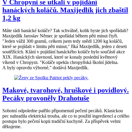
V Chropyni se utkali v pojídání
hanáckých koláčů. Maxijedlík jich zbaštil
1,2 kg
Máte rádi hanácké koláče? Tak schválně, kolik byste jich spořádali?
Maxijedlík Jaroslav Němec je spořádal během pěti minut čtyři.
"Jeden vážil 300 gramů, celkem jsem tedy snědl 1200 kg koláčů,
které se pojídali v limitu pěti minut," říká Maxijedlík, jeden z deseti
soutěžících. Klání v pojídání hanáckého koláče bylo součástí akce
XIX. Hanáckých slavností, které se konaly poslední květnový
víkend v Chropyni. "Koláče upekla chropyňská školní jídelna.
A byly opravdu výborné," dodává Maxijedlík.
Makové, tvarohové, hruškové i povidlový.
Pecáky provoněly Drahotuše
Sobotní odpoledne patřilo připomenutí pečení pecáků. Klasickou
pec nahradila elektrická trouba, ale co to použití ingrediencí a celého
postupu bylo pečení kopii tradiční kuchyně. Za příspěvek velmi
děkujeme.