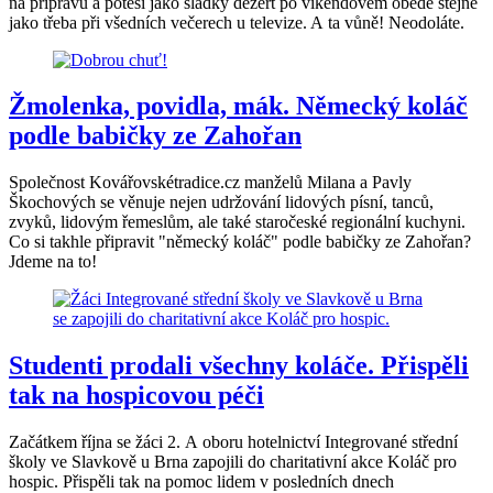
na přípravu a potěší jako sladký dezert po víkendovém obědě stejně
jako třeba při všedních večerech u televize. A ta vůně! Neodoláte.
Žmolenka, povidla, mák. Německý koláč
podle babičky ze Zahořan
Společnost Kovářovskétradice.cz manželů Milana a Pavly
Škochových se věnuje nejen udržování lidových písní, tanců,
zvyků, lidovým řemeslům, ale také staročeské regionální kuchyni.
Co si takhle připravit "německý koláč" podle babičky ze Zahořan?
Jdeme na to!
Studenti prodali všechny koláče. Přispěli
tak na hospicovou péči
Začátkem října se žáci 2. A oboru hotelnictví Integrované střední
školy ve Slavkově u Brna zapojili do charitativní akce Koláč pro
hospic. Přispěli tak na pomoc lidem v posledních dnech