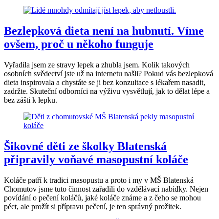
Bezlepková dieta není na hubnutí. Víme
ovšem, proč u někoho funguje
Vyřadila jsem ze stravy lepek a zhubla jsem. Kolik takových
osobních svědectví jste už na internetu našli? Pokud vás bezlepková
dieta inspirovala a chystáte se ji bez konzultace s lékařem nasadit,
zadržte. Skuteční odborníci na výživu vysvětlují, jak to dělat lépe a
bez zášti k lepku.
Šikovné děti ze školky Blatenská
připravily voňavé masopustní koláče
Koláče patří k tradici masopustu a proto i my v MŠ Blatenská
Chomutov jsme tuto činnost zařadili do vzdělávací nabídky. Nejen
povídání o pečení koláčů, jaké koláče známe a z čeho se mohou
péct, ale prožít si přípravu pečení, je ten správný prožitek.