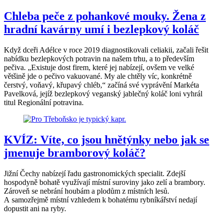
Chleba peče z pohankové mouky. Žena z
hradní kavárny umí i bezlepkový koláč
Když dceři Adélce v roce 2019 diagnostikovali celiakii, začali řešit
nabídku bezlepkových potravin na našem trhu, a to především
pečiva. „Existuje dost firem, které jej nabízejí, ovšem ve velké
většině jde o pečivo vakuované. My ale chtěly víc, konkrétně
čerstvý, voňavý, křupavý chléb,“ začíná své vyprávění Markéta
Pavelková, jejíž bezlepkový veganský jablečný koláč loni vyhrál
titul Regionální potravina.
KVÍZ: Víte, co jsou hnětýnky nebo jak se
jmenuje bramborový koláč?
Jižní Čechy nabízejí řadu gastronomických specialit. Zdejší
hospodyně bohatě využívají místní suroviny jako zelí a brambory.
Zároveň se nebrání houbám a plodům z místních lesů.
A samozřejmě místní vzhledem k bohatému rybníkářství nedají
dopustit ani na ryby.