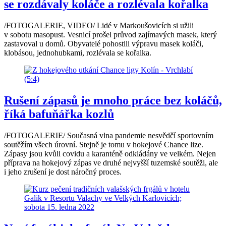
se rozdávaly koláče a rozlévala kořalka
/FOTOGALERIE, VIDEO/ Lidé v Markoušovicích si užili
v sobotu masopust. Vesnicí prošel průvod zajímavých masek, který
zastavoval u domů. Obyvatelé pohostili výpravu masek koláči,
klobásou, jednohubkami, rozlévala se kořalka.
Rušení zápasů je mnoho práce bez koláčů,
říká bafuňářka kozlů
/FOTOGALERIE/ Současná vlna pandemie nesvědčí sportovním
soutěžím všech úrovní. Stejně je tomu v hokejové Chance lize.
Zápasy jsou kvůli covidu a karanténě odkládány ve velkém. Nejen
příprava na hokejový zápas ve druhé nejvyšší tuzemské soutěži, ale
i jeho zrušení je dost náročný proces.