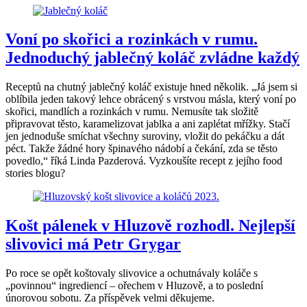
Voní po skořici a rozinkách v rumu.
Jednoduchý jablečný koláč zvládne každý
Receptů na chutný jablečný koláč existuje hned několik. „Já jsem si
oblíbila jeden takový lehce obrácený s vrstvou másla, který voní po
skořici, mandlích a rozinkách v rumu. Nemusíte tak složitě
připravovat těsto, karamelizovat jablka a ani zaplétat mřížky. Stačí
jen jednoduše smíchat všechny suroviny, vložit do pekáčku a dát
péct. Takže žádné hory špinavého nádobí a čekání, zda se těsto
povedlo,“ říká Linda Pazderová. Vyzkoušíte recept z jejího food
stories blogu?
Košt pálenek v Hluzově rozhodl. Nejlepší
slivovici má Petr Grygar
Po roce se opět koštovaly slivovice a ochutnávaly koláče s
„povinnou“ ingrediencí – ořechem v Hluzově, a to poslední
únorovou sobotu. Za příspěvek velmi děkujeme.