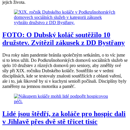
jejich života.
FOTO: O Dubský koláč soutěžilo 10
družstev. Zvítězil zákusek z DD Bystřany
Dva roky nám pandemie bránila společným setkáním, o to víc jsme
si to letos užili. Do Podkrušnohorských domovů sociálních služeb se
sjelo 10 družstev z různých domovů pro seniory, aby změřily své
síly při XIX. ročníku Dubského koláče. Soutěžilo se v sedmi
disciplínách, kde se testovaly znalosti soutěžících z oblasti vaření,
ale i to, jak šikovně by si v kuchyni senioři počínali. Disciplíny byly
zaměřeny na jemnou motoriku a paměť.
Lidé jsou štědří, za koláče pro hospic dali
v Jihlavě přes dvě stě třicet tisíc