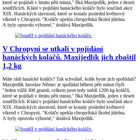
které se pojídali v limitu pěti minut," říká Maxijedlík, jeden z deseti
soutěžících. Klání v pojídání hanáckého koláče bylo součástí akce
XIX. Hanáckých slavností, které se konaly poslední květnový
víkend v Chropyni. "Koláče upekla chropyňská školní jídelna.
A byly opravdu výborné," dodává Maxijedlík.
V Chropyni se utkali v pojídání
hanáckých koláčů. Maxijedlík jich zbaštil
1,2 kg
Máte rádi hanácké koláče? Tak schválně, kolik byste jich spořádali?
Maxijedlík Jaroslav Němec je spořádal během pěti minut čtyři.
"Jeden vážil 300 gramů, celkem jsem tedy snědl 1200 kg koláčů,
které se pojídali v limitu pěti minut," říká Maxijedlík, jeden z deseti
soutěžících. Klání v pojídání hanáckého koláče bylo součástí akce
XIX. Hanáckých slavností, které se konaly poslední květnový
víkend v Chropyni. "Koláče upekla chropyňská školní jídelna.
A byly opravdu výborné," dodává Maxijedlík.