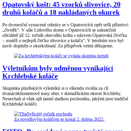
Opatovský košt: 45 vzorků slivovice, 20
druhů koláčů a 18 nakládaných okurek
Po dvouroční vynucené odmlce se v Opatovicích opět sešli příznivci
„čtvrtěk“. V sále Lidového domu v Opatovicích se uskutečnil
oficiálně již 12. ročník obecního koštu s názvem Opatovská čtvrťka
– soutěž o nejlepší čtrťku slivovice a koláča“. V letošním roce byl
navíc doplněn o okurkobraní. Za příspěvek velmi děkujeme.
Výletníkům byly odměnou vynikající
Krchlebské koláče
Skupinka plzeňských výletníků si o víkendu zvolila za cíl
dvanáctikilometrové trasy obec v domažlickém okrese Krchleby.
Nenechali si však ujít tamní sladkou pochoutku, jakými jsou tradiční
Krchlebské koláče.