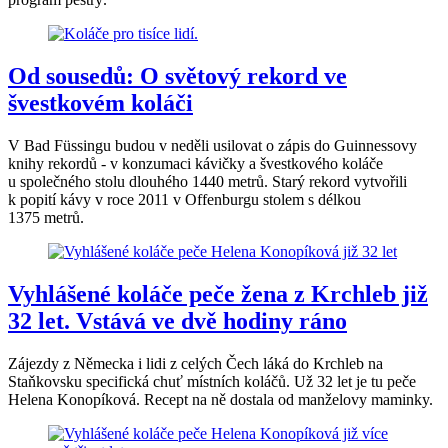
Od sousedů: O světový rekord ve
švestkovém koláči
V Bad Füssingu budou v neděli usilovat o zápis do Guinnessovy
knihy rekordů - v konzumaci kávičky a švestkového koláče
u společného stolu dlouhého 1440 metrů. Starý rekord vytvořili
k popití kávy v roce 2011 v Offenburgu stolem s délkou
1375 metrů.
Vyhlášené koláče peče žena z Krchleb již
32 let. Vstává ve dvě hodiny ráno
Zájezdy z Německa i lidi z celých Čech láká do Krchleb na
Staňkovsku specifická chuť místních koláčů. Už 32 let je tu peče
Helena Konopíková. Recept na ně dostala od manželovy maminky.