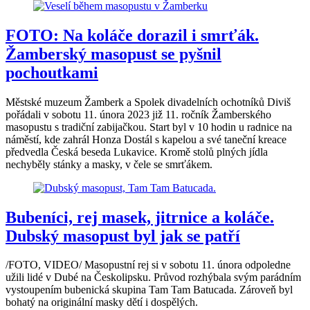
FOTO: Na koláče dorazil i smrťák.
Žamberský masopust se pyšnil
pochoutkami
Městské muzeum Žamberk a Spolek divadelních ochotníků Diviš
pořádali v sobotu 11. února 2023 již 11. ročník Žamberského
masopustu s tradiční zabijačkou. Start byl v 10 hodin u radnice na
náměstí, kde zahrál Honza Dostál s kapelou a své taneční kreace
předvedla Česká beseda Lukavice. Kromě stolů plných jídla
nechyběly stánky a masky, v čele se smrťákem.
Bubeníci, rej masek, jitrnice a koláče.
Dubský masopust byl jak se patří
/FOTO, VIDEO/ Masopustní rej si v sobotu 11. února odpoledne
užili lidé v Dubé na Českolipsku. Průvod rozhýbala svým parádním
vystoupením bubenická skupina Tam Tam Batucada. Zároveň byl
bohatý na originální masky dětí i dospělých.