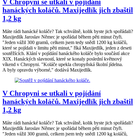
V Chropyni se utkali v pojídání
hanáckých koláčů. Maxijedlík jich zbaštil
1,2 kg
Máte rádi hanácké koláče? Tak schválně, kolik byste jich spořádali?
Maxijedlík Jaroslav Němec je spořádal během pěti minut čtyři.
"Jeden vážil 300 gramů, celkem jsem tedy snědl 1200 kg koláčů,
které se pojídali v limitu pěti minut," říká Maxijedlík, jeden z deseti
soutěžících. Klání v pojídání hanáckého koláče bylo součástí akce
XIX. Hanáckých slavností, které se konaly poslední květnový
víkend v Chropyni. "Koláče upekla chropyňská školní jídelna.
A byly opravdu výborné," dodává Maxijedlík.
V Chropyni se utkali v pojídání
hanáckých koláčů. Maxijedlík jich zbaštil
1,2 kg
Máte rádi hanácké koláče? Tak schválně, kolik byste jich spořádali?
Maxijedlík Jaroslav Němec je spořádal během pěti minut čtyři.
"Jeden vážil 300 gramů, celkem jsem tedy snědl 1200 kg koláčů,