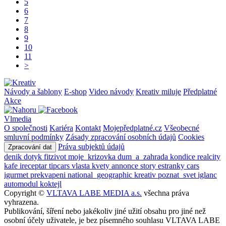
5
6
7
8
9
10
11
>
Návody a šablony
E-shop
Video návody
Kreativ miluje
Předplatné
Akce
Vlmedia
O společnosti
Kariéra
Kontakt
Mojepředplatné.cz
Všeobecné
smluvní podmínky
Zásady zpracování osobních údajů
Cookies
Práva subjektů údajů
Zpracování dat
denik
dotyk
fitzivot
moje_krizovka
dum_a_zahrada
kondice
realcity
kafe
ireceptar
tipcars
vlasta
kvety
annonce
story
estranky
cars
igurmet
prekvapeni
national_geographic
kreativ
poznat_svet
iglanc
automodul
koktejl
Copyright ©
VLTAVA LABE MEDIA a.s.
všechna práva
vyhrazena.
Publikování, šíření nebo jakékoliv jiné užití obsahu pro jiné než
osobní účely uživatele, je bez písemného souhlasu VLTAVA LABE