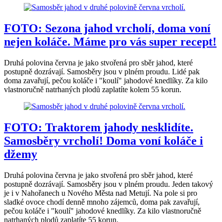
FOTO: Sezona jahod vrcholí, doma voní
nejen koláče. Máme pro vás super recept!
Druhá polovina června je jako stvořená pro sběr jahod, které
postupně dozrávají. Samosběry jsou v plném proudu. Lidé pak
doma zavařují, pečou koláče i "koulí" jahodové knedlíky. Za kilo
vlastnoručně natrhaných plodů zaplatíte kolem 55 korun.
FOTO: Traktorem jahody nesklidíte.
Samosběry vrcholí! Doma voní koláče i
džemy
Druhá polovina června je jako stvořená pro sběr jahod, které
postupně dozrávají. Samosběry jsou v plném proudu. Jeden takový
je i v Nahořanech u Nového Města nad Metují. Na pole si pro
sladké ovoce chodí denně mnoho zájemců, doma pak zavařují,
pečou koláče i "koulí" jahodové knedlíky. Za kilo vlastnoručně
natrhaných plodů zaplatíte 55 korun.