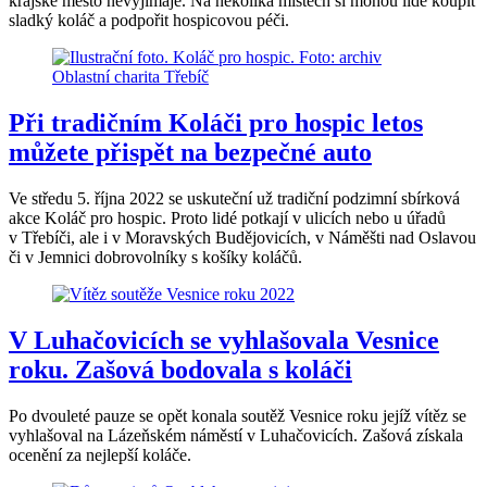
krajské město nevyjímaje. Na několika místech si mohou lidé koupit
sladký koláč a podpořit hospicovou péči.
Při tradičním Koláči pro hospic letos
můžete přispět na bezpečné auto
Ve středu 5. října 2022 se uskuteční už tradiční podzimní sbírková
akce Koláč pro hospic. Proto lidé potkají v ulicích nebo u úřadů
v Třebíči, ale i v Moravských Budějovicích, v Náměšti nad Oslavou
či v Jemnici dobrovolníky s košíky koláčů.
V Luhačovicích se vyhlašovala Vesnice
roku. Zašová bodovala s koláči
Po dvouleté pauze se opět konala soutěž Vesnice roku jejíž vítěz se
vyhlašoval na Lázeňském náměstí v Luhačovicích. Zašová získala
ocenění za nejlepší koláče.