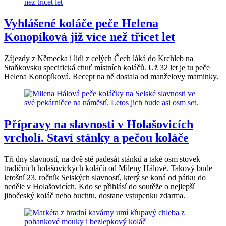
Vyhlášené koláče peče Helena
Konopíková již více než třicet let
Zájezdy z Německa i lidi z celých Čech láká do Krchleb na
Staňkovsku specifická chuť místních koláčů. Už 32 let je tu peče
Helena Konopíková. Recept na ně dostala od manželovy maminky.
Přípravy na slavnosti v Holašovicích
vrcholí. Staví stánky a pečou koláče
Tři dny slavností, na dvě stě padesát stánků a také osm stovek
tradičních holašovických koláčů od Mileny Hálové. Takový bude
letošní 23. ročník Selských slavností, který se koná od pátku do
neděle v Holašovicích. Kdo se přihlásí do soutěže o nejlepší
jihočeský koláč nebo buchtu, dostane vstupenku zdarma.