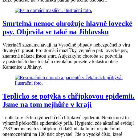
Smrtelná nemoc ohrožuje hlavně lovecké
psy. Objevila se také na Jihlavsku
Veterináři zaznamenávají na Vysočině případy nebezpečného viru
divokých prasat. Pro domácí mazlíčky, zejména pak lovecké psy,
znamená nákaza jistou smrt. Aujeszkyho choroba se potvrdila
v posledních dnech také u divokého prasete v katastru obce
Kamenice u Jihlavy.
Teplicko se potýká s chřipkovou epidemií.
Jsme na tom nejhůře v kraji
Teplicko v těchto týdnech čelí chřipkové epidemii. Nemocnost tu
výrazně překročila epidemický práh. Hygienici zde aktuálně evidují
2383 nemocných s chřipkou či dalšími akutními respiračními
onemocněními na 100 tisíc obyvatel. Jde o vysoké číslo, které