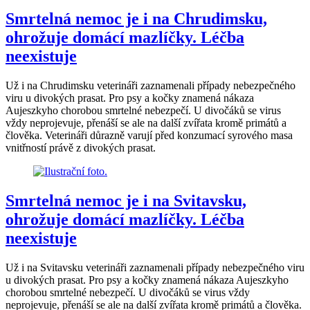
Smrtelná nemoc je i na Chrudimsku,
ohrožuje domácí mazlíčky. Léčba
neexistuje
Už i na Chrudimsku veterináři zaznamenali případy nebezpečného
viru u divokých prasat. Pro psy a kočky znamená nákaza
Aujeszkyho chorobou smrtelné nebezpečí. U divočáků se virus
vždy neprojevuje, přenáší se ale na další zvířata kromě primátů a
člověka. Veterináři důrazně varují před konzumací syrového masa
vnitřností právě z divokých prasat.
Smrtelná nemoc je i na Svitavsku,
ohrožuje domácí mazlíčky. Léčba
neexistuje
Už i na Svitavsku veterináři zaznamenali případy nebezpečného viru
u divokých prasat. Pro psy a kočky znamená nákaza Aujeszkyho
chorobou smrtelné nebezpečí. U divočáků se virus vždy
neprojevuje, přenáší se ale na další zvířata kromě primátů a člověka.