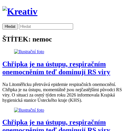
ŠTÍTEK: nemoc
Chřipka je na ústupu, respiračním
onemocněním teď dominují RS viry
Na Litoměřicku přetrvává epidemie respiračních onemocnění.
Chřipka je na ústupu, momentálně jsou nejčastějšími původci RS
viry. O situaci za osmý týden roku 2026 informovala Krajská
hygienická stanice Ústeckého kraje (KHS).
Chřipka je na ústupu, respiračním
onemocněním teď dominují RS viry