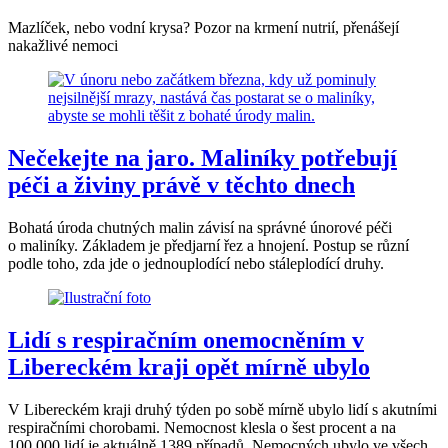
Mazlíček, nebo vodní krysa? Pozor na krmení nutrií, přenášejí
nakažlivé nemoci
Nečekejte na jaro. Maliníky potřebují
péči a živiny právě v těchto dnech
Bohatá úroda chutných malin závisí na správné únorové péči
o maliníky. Základem je předjarní řez a hnojení. Postup se různí
podle toho, zda jde o jednouplodící nebo stáleplodící druhy.
Lidí s respiračním onemocněním v
Libereckém kraji opět mírně ubylo
V Libereckém kraji druhý týden po sobě mírně ubylo lidí s akutními
respiračními chorobami. Nemocnost klesla o šest procent a na
100 000 lidí je aktuálně 1389 případů. Nemocných ubylo ve všech