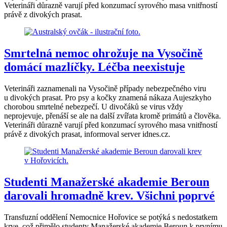
Veterináři důrazně varují před konzumací syrového masa vnitřností
právě z divokých prasat.
Smrtelná nemoc ohrožuje na Vysočině
domácí mazlíčky. Léčba neexistuje
Veterináři zaznamenali na Vysočině případy nebezpečného viru
u divokých prasat. Pro psy a kočky znamená nákaza Aujeszkyho
chorobou smrtelné nebezpečí. U divočáků se virus vždy
neprojevuje, přenáší se ale na další zvířata kromě primátů a člověka.
Veterináři důrazně varují před konzumací syrového masa vnitřností
právě z divokých prasat, informoval server idnes.cz.
Studenti Manažerské akademie Beroun
darovali hromadně krev. Všichni poprvé
Transfuzní oddělení Nemocnice Hořovice se potýká s nedostatkem
krve, což přimělo studenty Manažerské akademie Beroun k prvnímu