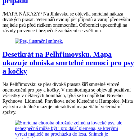
případů
/MAPA NÁKAZY/ Na Jihlavsku se objevila smrtelná nákaza
divokých prasat. Veterináři evidují pět případů a varují především
majitele psů před rizikem onemocnění. Odborníci upozorňují na
zásady prevence i bezpečné zacházení se zvěřinou.
Desetkrát na Pelhřimovsku. Mapa
ukazuje ohniska smrtelné nemoci pro psy
a kočky
Na Pelhřimovsku se přes divoká prasata šíří smrtelné virové
onemocnění pro psy a kočky. V monitoringu se objevují pozitivní
výsledky v některých honitbách, týká se to například Nového
Rychnova, Lidmaně, Pravíkova nebo Kletečné u Humpolce. Místa
výskytu aktuálně ukazuje interaktivní mapa Státní veterinární
správy.