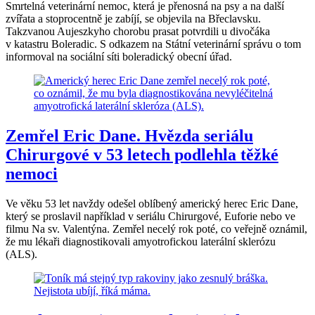
Smrtelná veterinární nemoc, která je přenosná na psy a na další
zvířata a stoprocentně je zabíjí, se objevila na Břeclavsku.
Takzvanou Aujeszkyho chorobu prasat potvrdili u divočáka
v katastru Boleradic. S odkazem na Státní veterinární správu o tom
informoval na sociální síti boleradický obecní úřad.
Zemřel Eric Dane. Hvězda seriálu
Chirurgové v 53 letech podlehla těžké
nemoci
Ve věku 53 let navždy odešel oblíbený americký herec Eric Dane,
který se proslavil například v seriálu Chirurgové, Euforie nebo ve
filmu Na sv. Valentýna. Zemřel necelý rok poté, co veřejně oznámil,
že mu lékaři diagnostikovali amyotrofickou laterální sklerózu
(ALS).