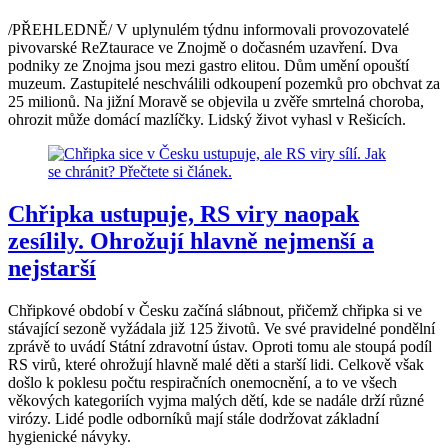
/PŘEHLEDNĚ/ V uplynulém týdnu informovali provozovatelé
pivovarské ReZtaurace ve Znojmě o dočasném uzavření. Dva
podniky ze Znojma jsou mezi gastro elitou. Dům umění opouští
muzeum. Zastupitelé neschválili odkoupení pozemků pro obchvat za
25 milionů. Na jižní Moravě se objevila u zvěře smrtelná choroba,
ohrozit může domácí mazlíčky. Lidský život vyhasl v Rešicích.
Chřipka ustupuje, RS viry naopak
zesílily. Ohrožují hlavně nejmenší a
nejstarší
Chřipkové období v Česku začíná slábnout, přičemž chřipka si ve
stávající sezoně vyžádala již 125 životů. Ve své pravidelné pondělní
zprávě to uvádí Státní zdravotní ústav. Oproti tomu ale stoupá podíl
RS virů, které ohrožují hlavně malé děti a starší lidi. Celkově však
došlo k poklesu počtu respiračních onemocnění, a to ve všech
věkových kategoriích vyjma malých dětí, kde se nadále drží různé
virózy. Lidé podle odborníků mají stále dodržovat základní
hygienické návyky.