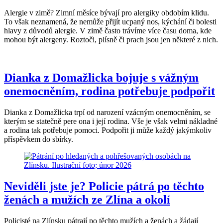
Alergie v zimě? Zimní měsíce bývají pro alergiky obdobím klidu.
To však neznamená, že nemůže přijít ucpaný nos, kýchání či bolesti
hlavy z důvodů alergie. V zimě často trávíme více času doma, kde
mohou být alergeny. Roztoči, plísně či prach jsou jen některé z nich.
Dianka z Domažlicka bojuje s vážným
onemocněním, rodina potřebuje podpořit
Dianka z Domažlicka trpí od narození vzácným onemocněním, se
kterým se statečně pere ona i její rodina. Vše je však velmi nákladné
a rodina tak potřebuje pomoci. Podpořit ji může každý jakýmkoliv
příspěvkem do sbírky.
Neviděli jste je? Policie pátrá po těchto
ženách a mužích ze Zlína a okolí
Policisté na Zlínsku pátrají po těchto mužích a ženách a žádají