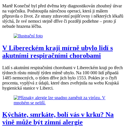
Martě Konečné byl před dvěma lety diagnostikován zhoubný útvar
na vaječníku. Podstoupila náročnou operaci, která ji málem
připravila o život. Ze strany zdravotní pojišťovny i některých lékařů
slýchá, že své nemoci stejně dříve či později podlehne – proto jí
nebude hrazena léčba.
V Libereckém kraji mírně ubylo lidí s
akutními respiračními chorobami
Lidí s akutními respiračními chorobami v Libereckém kraji po třech
týdnech růstu minulý týden mírně ubylo. Na 100 000 lidí připadá
1485 nemocných, o týden dříve jich bylo 1553. Pokles je o čtyři
procenta, vyplývá z údajů, které dnes zveřejnila na webu Krajská
hygienická stanice v Liberci.
Kýcháte, smrkáte, bolí vás v krku? Na
vině může být zimní alergie