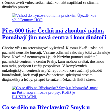
s černou zvěří vůbec setkal, stačí kontakt například se slinami
divokého prasete.
Přes 600 tisíc Čechů má zhoubný nádor.
Pomáhají jim nová centra i koordinátoři
Choďte včas na screeningová vyšetření. K tomu lékaři i zástupci
pacientů neustále burcují. Včasné odhalení rakoviny totiž zachraňuje
život. Nově má nemocným i jejich blízkým pomoci unikátní
pacientské centrum v centru Prahy, kam mohou zavítat, dostanou
tam radu, podporu i zažijí pospolitost. V komplexních
onkologických centrech napříč republikou zase začínají působit
koordinátoři, kteří mají provést pacienta spletitými cestami
diagnostiky a léčby, přispět ke snížení čekacích lhůt i stresu.
Co se dělo na Břeclavsku? Smyk u