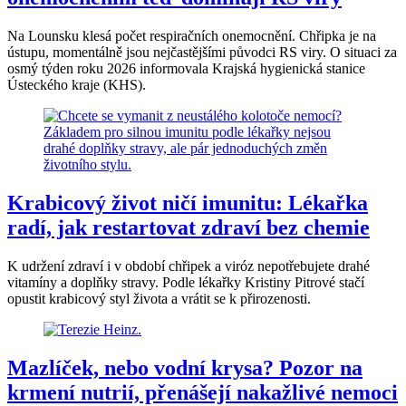
Na Lounsku klesá počet respiračních onemocnění. Chřipka je na
ústupu, momentálně jsou nejčastějšími původci RS viry. O situaci za
osmý týden roku 2026 informovala Krajská hygienická stanice
Ústeckého kraje (KHS).
Krabicový život ničí imunitu: Lékařka
radí, jak restartovat zdraví bez chemie
K udržení zdraví i v období chřipek a viróz nepotřebujete drahé
vitamíny a doplňky stravy. Podle lékařky Kristiny Pitrové stačí
opustit krabicový styl života a vrátit se k přirozenosti.
Mazlíček, nebo vodní krysa? Pozor na
krmení nutrií, přenášejí nakažlivé nemoci