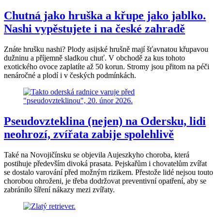
Chutná jako hruška a křupe jako jablko.
Nashi vypěstujete i na české zahradě
Znáte hrušku nashi? Plody asijské hrušně mají šťavnatou křupavou
dužninu a příjemně sladkou chuť. V obchodě za kus tohoto
exotického ovoce zaplatíte až 50 korun. Stromy jsou přitom na péči
nenáročné a plodí i v českých podmínkách.
Pseudovzteklina (nejen) na Odersku, lidi
neohrozí, zvířata zabije spolehlivě
Také na Novojičínsku se objevila Aujeszkyho choroba, která
postihuje především divoká prasata. Pejskařům i chovatelům zvířat
se dostalo varování před možným rizikem. Přestože lidé nejsou touto
chorobou ohroženi, je třeba dodržovat preventivní opatření, aby se
zabránilo šíření nákazy mezi zvířaty.