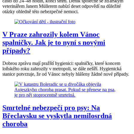
často do 24–48 hodin, končí smrtí. Deník společně se žďárským
veterinářem Janem Müllerem nabízí deset odpovědí na důležité
otázky ohledně této nebezpečné nemoci.
V Praze zahrozily kolem Vánoc
spalničky. Jak je to nyní s novými
případy?
Dobrou zprávu mají pražští hygienici: spalničky, které koncem
loňského roku zahrozily v metropoli, se dále nešíří. Hygienická
stanice potvrzuje, že od Vánoc nebyly hlášeny žádné nové případy.
Smrtelné nebezpečí pro psy: Na
Břeclavsku se vyskytla nemilosrdná
choroba