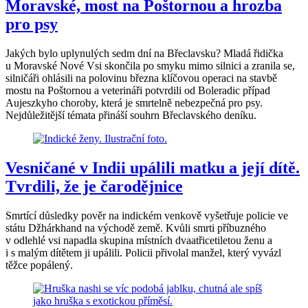
Moravské, most na Poštornou a hrozba
pro psy
Jakých bylo uplynulých sedm dní na Břeclavsku? Mladá řidička
u Moravské Nové Vsi skončila po smyku mimo silnici a zranila se,
silničáři ohlásili na polovinu března klíčovou operaci na stavbě
mostu na Poštornou a veterináři potvrdili od Boleradic případ
Aujeszkyho choroby, která je smrtelně nebezpečná pro psy.
Nejdůležitější témata přináší souhrn Břeclavského deníku.
Vesničané v Indii upálili matku a její dítě.
Tvrdili, že je čarodějnice
Smrtící důsledky pověr na indickém venkově vyšetřuje policie ve
státu Džhárkhand na východě země. Kvůli smrti příbuzného
v odlehlé vsi napadla skupina místních dvaatřicetiletou ženu a
i s malým dítětem ji upálili. Policii přivolal manžel, který vyvázl
těžce popálený.