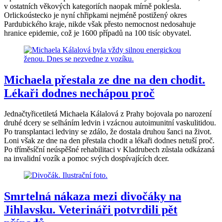
v ostatních věkových kategoriích naopak mírně poklesla.
Orlickoústecko je nyní chřipkami nejméně postižený okres
Pardubického kraje, nikde však přesto nemocnost nedosahuje
hranice epidemie, což je 1600 případů na 100 tisíc obyvatel.
Michaela přestala ze dne na den chodit.
Lékaři dodnes nechápou proč
Jednačtyřicetiletá Michaela Kálalová z Prahy bojovala po narození
druhé dcery se selháním ledvin i vzácnou autoimunitní vaskulitidou.
Po transplantaci ledviny se zdálo, že dostala druhou šanci na život.
Loni však ze dne na den přestala chodit a lékaři dodnes netuší proč.
Po tříměsíční neúspěšné rehabilitaci v Kladrubech zůstala odkázaná
na invalidní vozík a pomoc svých dospívajících dcer.
Smrtelná nákaza mezi divočáky na
Jihlavsku. Veterináři potvrdili pět