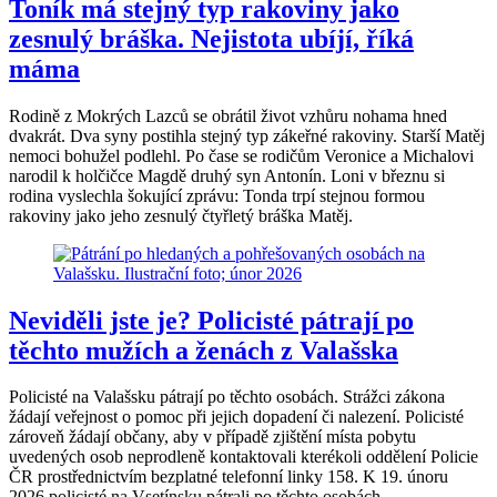
Toník má stejný typ rakoviny jako
zesnulý bráška. Nejistota ubíjí, říká
máma
Rodině z Mokrých Lazců se obrátil život vzhůru nohama hned
dvakrát. Dva syny postihla stejný typ zákeřné rakoviny. Starší Matěj
nemoci bohužel podlehl. Po čase se rodičům Veronice a Michalovi
narodil k holčičce Magdě druhý syn Antonín. Loni v březnu si
rodina vyslechla šokující zprávu: Tonda trpí stejnou formou
rakoviny jako jeho zesnulý čtyřletý bráška Matěj.
Neviděli jste je? Policisté pátrají po
těchto mužích a ženách z Valašska
Policisté na Valašsku pátrají po těchto osobách. Strážci zákona
žádají veřejnost o pomoc při jejich dopadení či nalezení. Policisté
zároveň žádají občany, aby v případě zjištění místa pobytu
uvedených osob neprodleně kontaktovali kterékoli oddělení Policie
ČR prostřednictvím bezplatné telefonní linky 158. K 19. únoru
2026 policisté na Vsetínsku pátrali po těchto osobách.