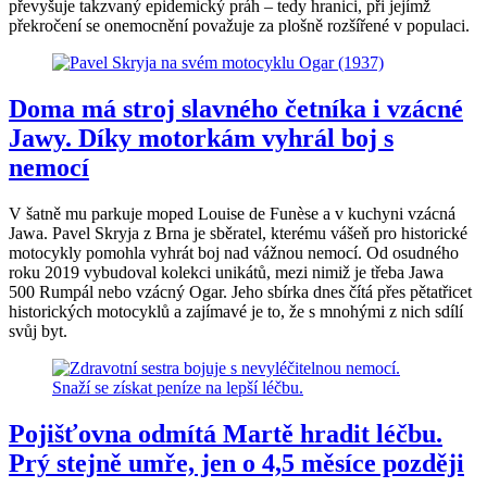
převyšuje takzvaný epidemický práh – tedy hranici, při jejímž
překročení se onemocnění považuje za plošně rozšířené v populaci.
Doma má stroj slavného četníka i vzácné
Jawy. Díky motorkám vyhrál boj s
nemocí
V šatně mu parkuje moped Louise de Funèse a v kuchyni vzácná
Jawa. Pavel Skryja z Brna je sběratel, kterému vášeň pro historické
motocykly pomohla vyhrát boj nad vážnou nemocí. Od osudného
roku 2019 vybudoval kolekci unikátů, mezi nimiž je třeba Jawa
500 Rumpál nebo vzácný Ogar. Jeho sbírka dnes čítá přes pětatřicet
historických motocyklů a zajímavé je to, že s mnohými z nich sdílí
svůj byt.
Pojišťovna odmítá Martě hradit léčbu.
Prý stejně umře, jen o 4,5 měsíce později