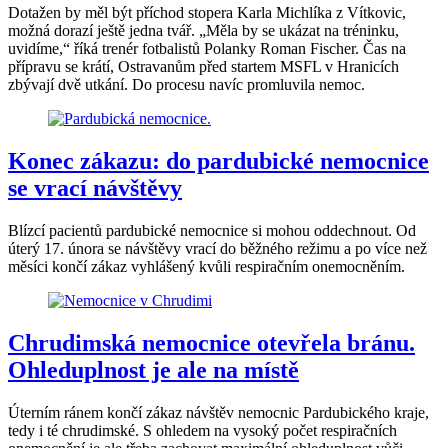
Dotažen by měl být příchod stopera Karla Michlíka z Vítkovic,
možná dorazí ještě jedna tvář. „Měla by se ukázat na tréninku,
uvidíme,“ říká trenér fotbalistů Polanky Roman Fischer. Čas na
přípravu se krátí, Ostravanům před startem MSFL v Hranicích
zbývají dvě utkání. Do procesu navíc promluvila nemoc.
Konec zákazu: do pardubické nemocnice
se vrací návštěvy
Blízcí pacientů pardubické nemocnice si mohou oddechnout. Od
úterý 17. února se návštěvy vrací do běžného režimu a po více než
měsíci končí zákaz vyhlášený kvůli respiračním onemocněním.
Chrudimská nemocnice otevřela bránu.
Ohleduplnost je ale na místě
Úterním ránem končí zákaz návštěv nemocnic Pardubického kraje,
tedy i té chrudimské. S ohledem na vysoký počet respiračních