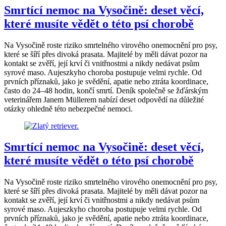
Smrtící nemoc na Vysočině: deset věcí,
které musíte vědět o této psí chorobě
Na Vysočině roste riziko smrtelného virového onemocnění pro psy,
které se šíří přes divoká prasata. Majitelé by měli dávat pozor na
kontakt se zvěří, její krví či vnitřnostmi a nikdy nedávat psům
syrové maso. Aujeszkyho choroba postupuje velmi rychle. Od
prvních příznaků, jako je svědění, apatie nebo ztráta koordinace,
často do 24–48 hodin, končí smrtí. Deník společně se žďárským
veterinářem Janem Müllerem nabízí deset odpovědí na důležité
otázky ohledně této nebezpečné nemoci.
Smrtící nemoc na Vysočině: deset věcí,
které musíte vědět o této psí chorobě
Na Vysočině roste riziko smrtelného virového onemocnění pro psy,
které se šíří přes divoká prasata. Majitelé by měli dávat pozor na
kontakt se zvěří, její krví či vnitřnostmi a nikdy nedávat psům
syrové maso. Aujeszkyho choroba postupuje velmi rychle. Od
prvních příznaků, jako je svědění, apatie nebo ztráta koordinace,