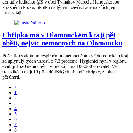
donutily ředitelku MŠ v obci Tymákov Marcelu Hanouskovou
k ráznému kroku. Školku na týden uzavře. Lidé na sítích její
krok vítají.
Chřipka má v Olomouckém kraji pět
obětí, nejvíc nemocných na Olomoucku
Počet lidí s akutním respiračním onemocněním v Olomouckém kraji
za uplynulý týden vzrostl o 7,3 procenta. Hygienici nyní v regionu
evidují 1520 nemocných v přepočtu na 100.000 obyvatel. Ve
statistikách mají 19 případů těžkých případů chřipky, z toho
pět úmrtí.
<
1
2
3
4
5
6
7
8