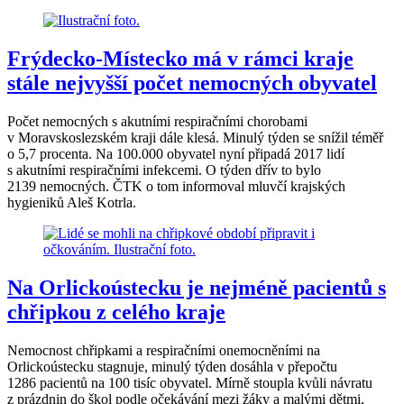
Frýdecko-Místecko má v rámci kraje
stále nejvyšší počet nemocných obyvatel
Počet nemocných s akutními respiračními chorobami
v Moravskoslezském kraji dále klesá. Minulý týden se snížil téměř
o 5,7 procenta. Na 100.000 obyvatel nyní připadá 2017 lidí
s akutními respiračními infekcemi. O týden dřív to bylo
2139 nemocných. ČTK o tom informoval mluvčí krajských
hygieniků Aleš Kotrla.
Na Orlickoústecku je nejméně pacientů s
chřipkou z celého kraje
Nemocnost chřipkami a respiračními onemocněními na
Orlickoústecku stagnuje, minulý týden dosáhla v přepočtu
1286 pacientů na 100 tisíc obyvatel. Mírně stoupla kvůli návratu
z prázdnin do škol podle očekávání mezi žáky a malými dětmi,