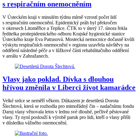
s respiračním onemocněním
V Ústeckém kraji v minulém týdnu mírně vzrostl počet lidí
s respiračním onemocnění. Epidemický práh byl překročen
v okresech Litoměřice a Teplice. ČTK to v úterý 17. února řekla
ředitelka protiepidemického odboru Krajské hygienické stanice
Ústeckého kraje Eva Patrasová. Mostecká nemocnice dočasně kvůli
výskytu respiračních onemocnění v regionu uzavřela návštěvy na
oddělení následné péče a v lůžkové části rehabilitačního oddělení
v areálu v Zahražanech.
Vlasy jako poklad. Dívka s dlouhou
hřívou změnila v Liberci život kamarádce
Velké srdce se neměří věkem. Důkazem je desetiletá Dorota
Šlechtová, která se rozhodla pro mimořádný čin – nadačnímu fondu
Daruj vlasy věnovala letos v lednu své dlouhé, pečlivě pěstované
vlasy. Ty nyní poslouží k výrobě paruk pro lidi, kteří o vlasy přišli
v důsledku vážného onemocnění.