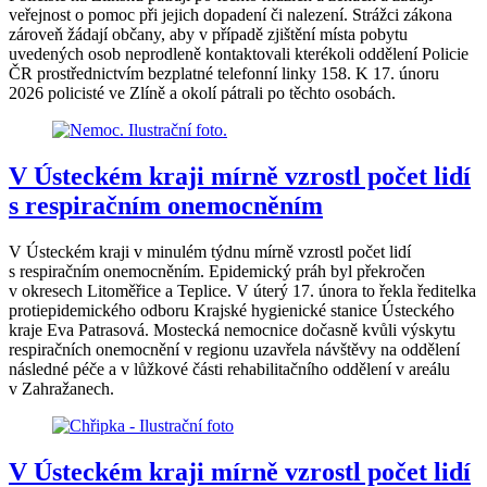
veřejnost o pomoc při jejich dopadení či nalezení. Strážci zákona
zároveň žádají občany, aby v případě zjištění místa pobytu
uvedených osob neprodleně kontaktovali kterékoli oddělení Policie
ČR prostřednictvím bezplatné telefonní linky 158. K 17. únoru
2026 policisté ve Zlíně a okolí pátrali po těchto osobách.
V Ústeckém kraji mírně vzrostl počet lidí
s respiračním onemocněním
V Ústeckém kraji v minulém týdnu mírně vzrostl počet lidí
s respiračním onemocněním. Epidemický práh byl překročen
v okresech Litoměřice a Teplice. V úterý 17. února to řekla ředitelka
protiepidemického odboru Krajské hygienické stanice Ústeckého
kraje Eva Patrasová. Mostecká nemocnice dočasně kvůli výskytu
respiračních onemocnění v regionu uzavřela návštěvy na oddělení
následné péče a v lůžkové části rehabilitačního oddělení v areálu
v Zahražanech.
V Ústeckém kraji mírně vzrostl počet lidí