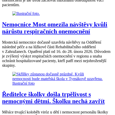
onemocnění je ale třeba zachovat maximální ohleduplnost vůči
pacientům.
Nemocnice Most omezila návštěvy kvůli
nárůstu respiračních onemocnění
Mostecká nemocnice dočasně uzavřela návštěvy na Oddělení
následné péče a na lůžkové části Rehabilitačního oddělení
v Zahražanech. Opatření platí od 16. do 28. února 2026. Důvodem
je zvýšený výskyt respiračních onemocnění v regionu a snaha
ochránit hospitalizované pacienty, kteří patří mezi nejohroženější
skupiny.
Ředitelce školky došla trpělivost s
nemocnými dětmi. Školku nechá zavřít
Měsíce trvající koloběh viróz u dětí i nemocnost personálu školky