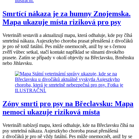
Smrtící nákaza je za humny Znojemska.
Mapa ukazuje místa riziková pro psy
Veterináři sestavili a aktualizují mapu, která odhaluje, kde psy číhá
smrtelná nákaza. Aujeszkyho choroba prasat přenášená z divočáků
je pro ně totiž fatální. Pes může onemocnět, aniž by se s černou
zvěří vůbec setkal, stačí kontakt například se slinami divokého
prasete. Zatím se případy v okolí objevily na Břeclavsku, Brněnsku
nebo Jihlavsku.
Zóny smrti pro psy na Břeclavsku: Mapa
nemoci ukazuje riziková místa
Veterináři nabízejí mapu, která odhaluje, kde na Břeclavsku číhá na
psy smrtelná nákaza. Aujeszkyho choroba prasat přenášená
z divočáků je pro ně vždy fatální. Pes může onemocnět, aniž by se