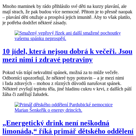
Mnoho maminek by rádo přihlásilo své děti na kurzy plavání, ale
mají strach, že pak budou více nemocné. Přitom je to přesně naopak
– plavání děti otužuje a prospívá jejich imunitě. Aby to však platilo,
je potřeba dodržet některé zásady.
10 jídel, která nejsou dobrá k večeři. Jsou
mezi nimi i zdravé potraviny
Pokud vás trápí nekvalitní spánek, možná za to může večeře.
Odborníci upozorňují, že některé typy potravin – a je mezi nimi
i řada zdravých – mohou z různých důvodů narušovat spánek.
Některé zvyšují teplotu těla, jiné hladinu cukru v krvi, z dalších pálí
žáha či zatěžují žaludek.
„Energetický drink není neškodná
limonáda,“ říká primář dětského oddělení