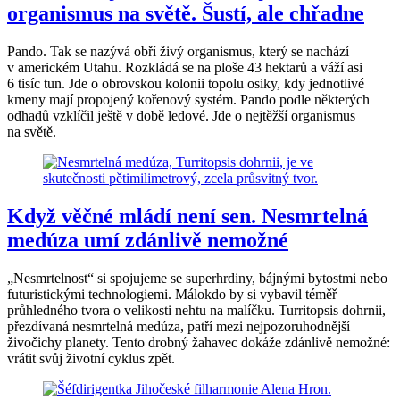
organismus na světě. Šustí, ale chřadne
Pando. Tak se nazývá obří živý organismus, který se nachází
v americkém Utahu. Rozkládá se na ploše 43 hektarů a váží asi
6 tisíc tun. Jde o obrovskou kolonii topolu osiky, kdy jednotlivé
kmeny mají propojený kořenový systém. Pando podle některých
odhadů vzklíčil ještě v době ledové. Jde o nejtěžší organismus
na světě.
Když věčné mládí není sen. Nesmrtelná
medúza umí zdánlivě nemožné
„Nesmrtelnost“ si spojujeme se superhrdiny, bájnými bytostmi nebo
futuristickými technologiemi. Málokdo by si vybavil téměř
průhledného tvora o velikosti nehtu na malíčku. Turritopsis dohrnii,
přezdívaná nesmrtelná medúza, patří mezi nejpozoruhodnější
živočichy planety. Tento drobný žahavec dokáže zdánlivě nemožné:
vrátit svůj životní cyklus zpět.