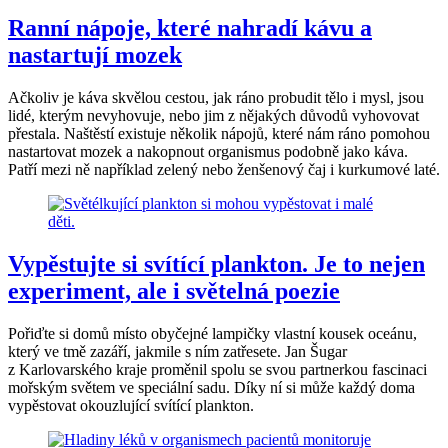
Ranní nápoje, které nahradí kávu a
nastartují mozek
Ačkoliv je káva skvělou cestou, jak ráno probudit tělo i mysl, jsou
lidé, kterým nevyhovuje, nebo jim z nějakých důvodů vyhovovat
přestala. Naštěstí existuje několik nápojů, které nám ráno pomohou
nastartovat mozek a nakopnout organismus podobně jako káva.
Patří mezi ně například zelený nebo ženšenový čaj i kurkumové laté.
Vypěstujte si svítící plankton. Je to nejen
experiment, ale i světelná poezie
Pořiďte si domů místo obyčejné lampičky vlastní kousek oceánu,
který ve tmě zazáří, jakmile s ním zatřesete. Jan Šugar
z Karlovarského kraje proměnil spolu se svou partnerkou fascinaci
mořským světem ve speciální sadu. Díky ní si může každý doma
vypěstovat okouzlující svítící plankton.