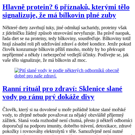
Hlavně protein? 6 příznaků, kterými tělo
signalizuje, že má bílkovin plné zuby
Některé diety zavrhují tuky, jiné odmítají sacharidy, proteiny však
z jídelníčku žádný způsob stravování nevyřazuje. Ba právě naopak,
řada diet se na proteiny, tedy bílkoviny, soustřeďuje. Bílkoviny totiž
hrají zásadní roli při udržování zdraví a dobré kondice. Jenže pokud
člověk konzumuje bílkovin příliš mnoho, mohly by ho překvapit
nepříjemné a někdy i nebezpečné vedlejší účinky. Podívejte se, jak
vaše tělo signalizuje, že má bílkovin až moc.
Ranní rituál pro zdraví: Sklenice slané
vody po ránu prý dokáže divy
Člověk, který si na dovolené u moře pořádně lokne slané mořské
vody, to zřejmě nebude považovat za nějaký obzvláště příjemný
zážitek. Slaná voda rozhodně není chutná, přesto ji někteří odborníci
doporučují na podporu imunity, dobrého trávení, detoxikace, zdravé
pokožky i rovnováhy elektrolytů v těle. Samozřejmě není nutné