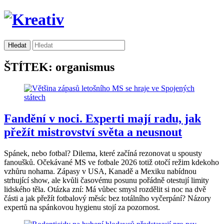
ŠTÍTEK: organismus
Fandění v noci. Experti mají radu, jak
přežít mistrovství světa a neusnout
Spánek, nebo fotbal? Dilema, které začíná rezonovat u spousty
fanoušků. Očekávané MS ve fotbale 2026 totiž otočí režim kdekoho
vzhůru nohama. Zápasy v USA, Kanadě a Mexiku nabídnou
strhující show, ale kvůli časovému posunu pořádně otestují limity
lidského těla. Otázka zní: Má vůbec smysl rozdělit si noc na dvě
části a jak přežít fotbalový měsíc bez totálního vyčerpání? Názory
expertů na spánkovou hygienu stojí za pozornost.