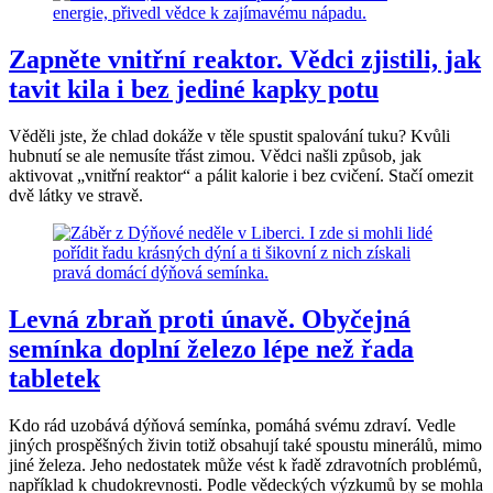
Zapněte vnitřní reaktor. Vědci zjistili, jak
tavit kila i bez jediné kapky potu
Věděli jste, že chlad dokáže v těle spustit spalování tuku? Kvůli
hubnutí se ale nemusíte třást zimou. Vědci našli způsob, jak
aktivovat „vnitřní reaktor“ a pálit kalorie i bez cvičení. Stačí omezit
dvě látky ve stravě.
Levná zbraň proti únavě. Obyčejná
semínka doplní železo lépe než řada
tabletek
Kdo rád uzobává dýňová semínka, pomáhá svému zdraví. Vedle
jiných prospěšných živin totiž obsahují také spoustu minerálů, mimo
jiné železa. Jeho nedostatek může vést k řadě zdravotních problémů,
například k chudokrevnosti. Podle vědeckých výzkumů by se mohla