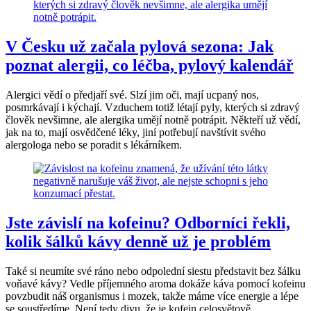
V Česku už začala pylová sezona: Jak
poznat alergii, co léčba, pylový kalendář
Alergici vědí o předjaří své. Slzí jim oči, mají ucpaný nos,
posmrkávají i kýchají. Vzduchem totiž létají pyly, kterých si zdravý
člověk nevšimne, ale alergika umějí notně potrápit. Někteří už vědí,
jak na to, mají osvědčené léky, jiní potřebují navštívit svého
alergologa nebo se poradit s lékárníkem.
Jste závislí na kofeinu? Odborníci řekli,
kolik šálků kávy denně už je problém
Také si neumíte své ráno nebo odpolední siestu představit bez šálku
voňavé kávy? Vedle příjemného aroma dokáže káva pomocí kofeinu
povzbudit náš organismus i mozek, takže máme více energie a lépe
se soustředíme. Není tedy divu, že je kofein celosvětově