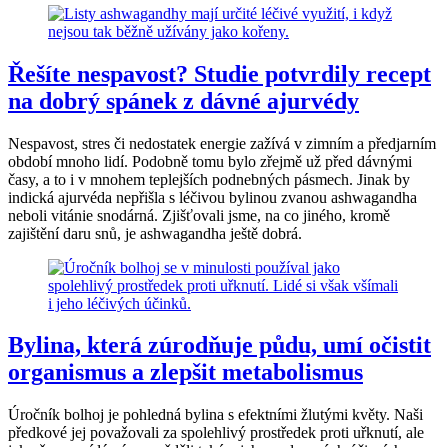
Řešíte nespavost? Studie potvrdily recept
na dobrý spánek z dávné ajurvédy
Nespavost, stres či nedostatek energie zažívá v zimním a předjarním
období mnoho lidí. Podobně tomu bylo zřejmě už před dávnými
časy, a to i v mnohem teplejších podnebných pásmech. Jinak by
indická ajurvéda nepřišla s léčivou bylinou zvanou ashwagandha
neboli vitánie snodárná. Zjišťovali jsme, na co jiného, kromě
zajištění daru snů, je ashwagandha ještě dobrá.
Bylina, která zúrodňuje půdu, umí očistit
organismus a zlepšit metabolismus
Úročník bolhoj je pohledná bylina s efektními žlutými květy. Naši
předkové jej považovali za spolehlivý prostředek proti uřknutí, ale