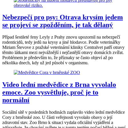
Nebezpečí pro psy: Otrava krysím jedem
se projeví se zpožděním, je tak dělaný
Případ šestileté feny Leyly z Prahy znovu upozornil na nebezpečí
rodenticidů, tedy jedů na krysy a jiné hlodavce. Podle veterinářky
Miriam Števove z pražské veterinární kliniky Centralvet patří otravy
těmito látkami mezi nejvážnější i nejčastější otravy domácích zvířat.
Problémem je především to, že příznaky se často objeví až po
několika dnech, kdy už jed působí v organismu.
Video lední medvědice z Brna vyvolalo
emoce. Zoo vysvětluje, proč je to
normální
Sociální sítě v posledních hodinách zaplavilo video lední medvědice
Cory z brněnské zoo. U části veřejnosti vyvolalo obavy o její
zdravotní stav. Zoo Brno k situaci vydala oficiální vyjádření a
zdůrazňuje, že chování zvířete je v tomto teplém počasí běžné a není