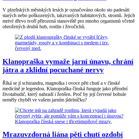
V plzeňských městských lesích je označováno okolo sto padesáti
starých nebo poškozených, takzvaných habitatových, stromů. Jejich
mrtvé dřevo tvoří přirozená stanoviště pro mnoho organismů včetně
ohrožených druhů hub, rostlin i živočichů.
Klanopraška vymaže jarní únavu, chrání
játra a zklidní pocuchané nervy
Říká se jí schizandra, magnolka i ovoce pěti chutí a v čínské
medicíně je legendou. Klanopraška čínská funguje jako přírodní
životabudič, který nahradí i ženšen. Proč by její červené bobule
neměly chybět ve vašem jarním jídelníčku?
Mrazuvzdorná liána pěti chutí ozdobí