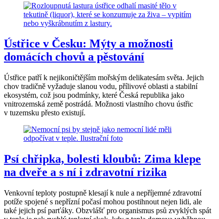
Ústřice v Česku: Mýty a možnosti
domácích chovů a pěstování
Ústřice patří k nejikoničtějším mořským delikatesám světa. Jejich
chov tradičně vyžaduje slanou vodu, přílivové oblasti a stabilní
ekosystém, což jsou podmínky, které Česká republika jako
vnitrozemská země postrádá. Možnosti vlastního chovu ústřic
v tuzemsku přesto existují.
Psí chřipka, bolesti kloubů: Zima klepe
na dveře a s ní i zdravotní rizika
Venkovní teploty postupně klesají k nule a nepříjemné zdravotní
potíže spojené s nepřízní počasí mohou postihnout nejen lidi, ale
také jejich psí parťáky. Obzvlášť pro organismus psů zvyklých spát