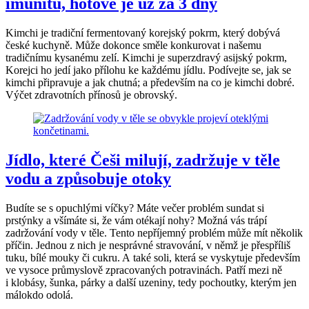
imunitu, hotové je už za 3 dny
Kimchi je tradiční fermentovaný korejský pokrm, který dobývá
české kuchyně. Může dokonce směle konkurovat i našemu
tradičnímu kysanému zelí. Kimchi je superzdravý asijský pokrm,
Korejci ho jedí jako přílohu ke každému jídlu. Podívejte se, jak se
kimchi připravuje a jak chutná; a především na co je kimchi dobré.
Výčet zdravotních přínosů je obrovský.
Jídlo, které Češi milují, zadržuje v těle
vodu a způsobuje otoky
Budíte se s opuchlými víčky? Máte večer problém sundat si
prstýnky a všímáte si, že vám otékají nohy? Možná vás trápí
zadržování vody v těle. Tento nepříjemný problém může mít několik
příčin. Jednou z nich je nesprávné stravování, v němž je přespříliš
tuku, bílé mouky či cukru. A také soli, která se vyskytuje především
ve vysoce průmyslově zpracovaných potravinách. Patří mezi ně
i klobásy, šunka, párky a další uzeniny, tedy pochoutky, kterým jen
málokdo odolá.