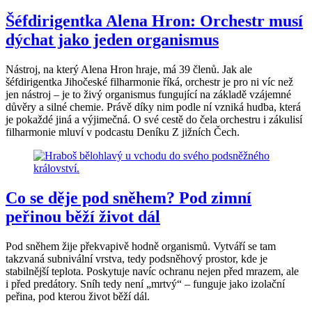
Šéfdirigentka Alena Hron: Orchestr musí
dýchat jako jeden organismus
Nástroj, na který Alena Hron hraje, má 39 členů. Jak ale
šéfdirigentka Jihočeské filharmonie říká, orchestr je pro ni víc než
jen nástroj – je to živý organismus fungující na základě vzájemné
důvěry a silné chemie. Právě díky nim podle ní vzniká hudba, která
je pokaždé jiná a výjimečná. O své cestě do čela orchestru i zákulisí
filharmonie mluví v podcastu Deníku Z jižních Čech.
Co se děje pod sněhem? Pod zimní
peřinou běží život dál
Pod sněhem žije překvapivě hodně organismů. Vytváří se tam
takzvaná subnivální vrstva, tedy podsněhový prostor, kde je
stabilnější teplota. Poskytuje navíc ochranu nejen před mrazem, ale
i před predátory. Sníh tedy není „mrtvý“ – funguje jako izolační
peřina, pod kterou život běží dál.