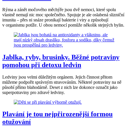
Rýma a zánět močového měchýře jsou dvě nemoci, které spolu
vlastně nemají nic moc společného. Spojuje je ale oslabená slizniční
imunita – přes ni snáze pronikají bakterie i viry a způsobují
v organismu potíže. U obou nemocí pomůže několik stejných bylin.
Jablka, ryby, brusinky. Běžné potraviny
pomohou při detoxu ledvin
Ledviny jsou velmi důležitým orgánem. Jejich činnost přitom
můžeme podpořit správným stravováním. Některé potraviny na ně
působí přímo blahodárně. Deset z nich lze dokonce označit jako
superpotraviny pro zdravé ledviny.
Plavání je tou nejpřirozenější formou
otužování