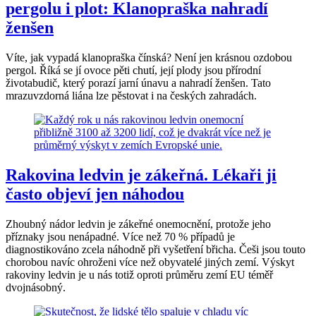
pergolu i plot: Klanopraška nahradí
ženšen
Víte, jak vypadá klanopraška čínská? Není jen krásnou ozdobou
pergol. Říká se jí ovoce pěti chutí, její plody jsou přírodní
životabudič, který porazí jarní únavu a nahradí ženšen. Tato
mrazuvzdorná liána lze pěstovat i na českých zahradách.
Rakovina ledvin je zákeřná. Lékaři ji
často objeví jen náhodou
Zhoubný nádor ledvin je zákeřné onemocnění, protože jeho
příznaky jsou nenápadné. Více než 70 % případů je
diagnostikováno zcela náhodně při vyšetření břicha. Češi jsou touto
chorobou navíc ohroženi více než obyvatelé jiných zemí. Výskyt
rakoviny ledvin je u nás totiž oproti průměru zemí EU téměř
dvojnásobný.