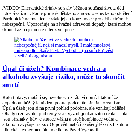
/VIDEO/ Energetické drinky se staly běžnou součástí života dětí
i dospívajících. Podle primáře dětského a novorozeneckého oddělení
Pardubické nemocnice je však jejich konzumace pro děti extrémně
nebezpečná. Upozorňuje na závažné zdravotní dopady, které mohou
skončit až na jednotce intenzivní péče.
Úpal či úžeh? Kombinace vedra a
alkoholu zvyšuje riziko, může to skončit
smrtí
Bolest hlavy, motání se, nevolnost i ztráta vědomí. I tak může
dopadnout běžný letní den, pokud podceníte přehřátí organismu.
Úpal a úžeh jsou si na první pohled podobné, ale vznikají odlišně.
Oba tyto zdravotní problémy však vyžadují okamžitou reakci. Jaké
jsou příznaky, kdy je situace vážná a proč kombinace vedra a
alkoholu zvyšuje riziko? Odpovědi nabízí zkušený lékař z Institutu
klinické a experimentální medicíny Pavel Vychodil.