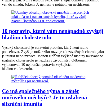
v teple je pak rychlý teplotní skok, kdy z tepla domova vyběhnou
ven do chladu, šokem. A nemusí je potrápit jen nachlazení.
10 potravin, které vám nenápadně zvyšují
hladinu cholesterolu
Vysoký cholesterol je zdravotní problém, který není radno
podceňovat. Zvyšuje totiž riziko rozvoje tak závažných chorob, jako
je infarkt nebo mrtvice. Jednou z příčin zvýšené hladiny takzvaného
špatného cholesterolu je nezdravý životní styl. Odborníci
vyjmenovali 10 nejhorších potravin zvyšujících
hladinu cholesterolu.
Co má společného rýma a zánět
močového měchýře? Je to oslabená
slizniční imunita