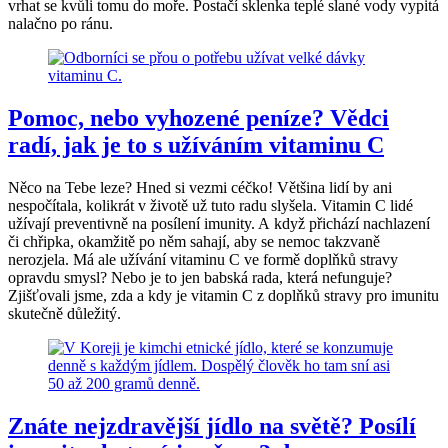
vrhat se kvůli tomu do moře. Postačí sklenka teplé slané vody vypitá
nalačno po ránu.
Pomoc, nebo vyhozené peníze? Vědci
radí, jak je to s užíváním vitaminu C
Něco na Tebe leze? Hned si vezmi céčko! Většina lidí by ani
nespočítala, kolikrát v životě už tuto radu slyšela. Vitamin C lidé
užívají preventivně na posílení imunity. A když přichází nachlazení
či chřipka, okamžitě po něm sahají, aby se nemoc takzvaně
nerozjela. Má ale užívání vitaminu C ve formě doplňků stravy
opravdu smysl? Nebo je to jen babská rada, která nefunguje?
Zjišťovali jsme, zda a kdy je vitamin C z doplňků stravy pro imunitu
skutečně důležitý.
Znáte nejzdravější jídlo na světě? Posílí