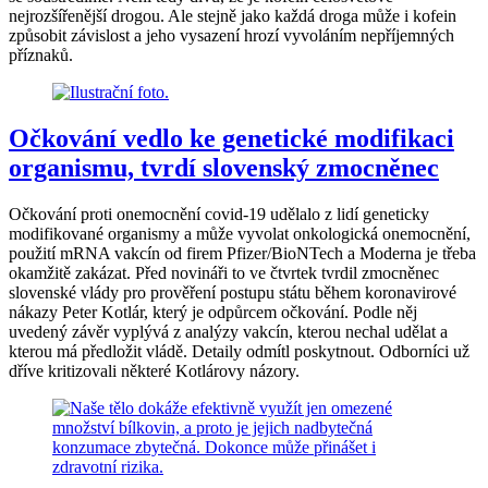
nejrozšířenější drogou. Ale stejně jako každá droga může i kofein
způsobit závislost a jeho vysazení hrozí vyvoláním nepříjemných
příznaků.
Očkování vedlo ke genetické modifikaci
organismu, tvrdí slovenský zmocněnec
Očkování proti onemocnění covid-19 udělalo z lidí geneticky
modifikované organismy a může vyvolat onkologická onemocnění,
použití mRNA vakcín od firem Pfizer/BioNTech a Moderna je třeba
okamžitě zakázat. Před novináři to ve čtvrtek tvrdil zmocněnec
slovenské vlády pro prověření postupu státu během koronavirové
nákazy Peter Kotlár, který je odpůrcem očkování. Podle něj
uvedený závěr vyplývá z analýzy vakcín, kterou nechal udělat a
kterou má předložit vládě. Detaily odmítl poskytnout. Odborníci už
dříve kritizovali některé Kotlárovy názory.