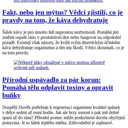
Fakt, nebo jen mýtus? Vědci zjistili, co je
pravdy na tom, že káva dehydratuje
Šálek kávy je pro mnoho lidí naprostou nezbytností. Pomáhá jim
změnit ospalé ráno v produktivní den nebo fungovat na odpolední
poradě. Existují však názory, že kvůli svým diuretickým účinkům
káva dehydratuje organismus a tím mu škodí. Vědci zkoumali, co je
na tom pravdy.
Přírodní uspávadlo za pár korun:
Pomáhá tělu odplavit toxiny a opravit
buňky
Dospělý člověk potřebuje k regeneraci organismu kvalitní spánek
v délce sedmi až osmi hodin. Jak ale brzy usnout a pak mít dobré
spaní až do rána? Přírodní pomoc může poskytnout docela obyčejná
potravina. Je to šálek teplého mléka. Zdůvodnění je zajímavé.