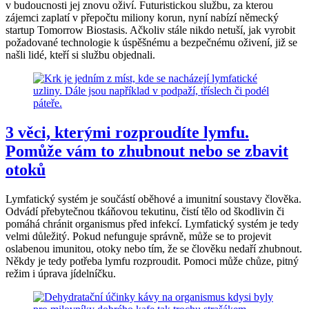
v budoucnosti jej znovu oživí. Futuristickou službu, za kterou
zájemci zaplatí v přepočtu miliony korun, nyní nabízí německý
startup Tomorrow Biostasis. Ačkoliv stále nikdo netuší, jak vyrobit
požadované technologie k úspěšnému a bezpečnému oživení, již se
našli lidé, kteří si službu objednali.
3 věci, kterými rozproudíte lymfu.
Pomůže vám to zhubnout nebo se zbavit
otoků
Lymfatický systém je součástí oběhové a imunitní soustavy člověka.
Odvádí přebytečnou tkáňovou tekutinu, čistí tělo od škodlivin či
pomáhá chránit organismus před infekcí. Lymfatický systém je tedy
velmi důležitý. Pokud nefunguje správně, může se to projevit
oslabenou imunitou, otoky nebo tím, že se člověku nedaří zhubnout.
Někdy je tedy potřeba lymfu rozproudit. Pomoci může chůze, pitný
režim i úprava jídelníčku.