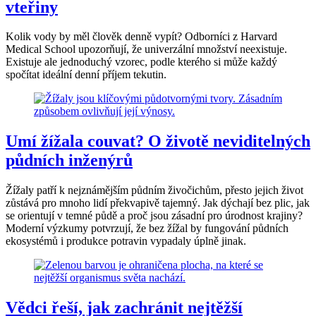
vteřiny
Kolik vody by měl člověk denně vypít? Odborníci z Harvard
Medical School upozorňují, že univerzální množství neexistuje.
Existuje ale jednoduchý vzorec, podle kterého si může každý
spočítat ideální denní příjem tekutin.
Umí žížala couvat? O životě neviditelných
půdních inženýrů
Žížaly patří k nejznámějším půdním živočichům, přesto jejich život
zůstává pro mnoho lidí překvapivě tajemný. Jak dýchají bez plic, jak
se orientují v temné půdě a proč jsou zásadní pro úrodnost krajiny?
Moderní výzkumy potvrzují, že bez žížal by fungování půdních
ekosystémů i produkce potravin vypadaly úplně jinak.
Vědci řeší, jak zachránit nejtěžší