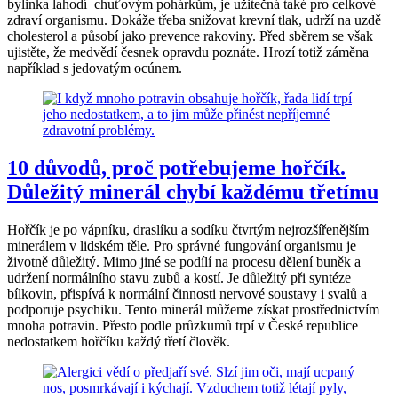
bylinka lahodí chuťovým pohárkům, je užitečná také pro celkové
zdraví organismu. Dokáže třeba snižovat krevní tlak, udrží na uzdě
cholesterol a působí jako prevence rakoviny. Před sběrem se však
ujistěte, že medvědí česnek opravdu poznáte. Hrozí totiž záměna
například s jedovatým ocúnem.
10 důvodů, proč potřebujeme hořčík.
Důležitý minerál chybí každému třetímu
Hořčík je po vápníku, draslíku a sodíku čtvrtým nejrozšířenějším
minerálem v lidském těle. Pro správné fungování organismu je
životně důležitý. Mimo jiné se podílí na procesu dělení buněk a
udržení normálního stavu zubů a kostí. Je důležitý při syntéze
bílkovin, přispívá k normální činnosti nervové soustavy i svalů a
podporuje psychiku. Tento minerál můžeme získat prostřednictvím
mnoha potravin. Přesto podle průzkumů trpí v České republice
nedostatkem hořčíku každý třetí člověk.