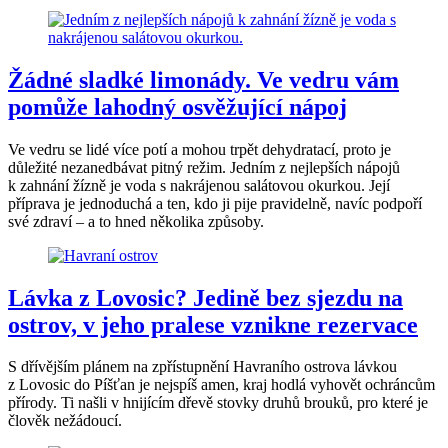
Žádné sladké limonády. Ve vedru vám
pomůže lahodný osvěžující nápoj
Ve vedru se lidé více potí a mohou trpět dehydratací, proto je
důležité nezanedbávat pitný režim. Jedním z nejlepších nápojů
k zahnání žízně je voda s nakrájenou salátovou okurkou. Její
příprava je jednoduchá a ten, kdo ji pije pravidelně, navíc podpoří
své zdraví – a to hned několika způsoby.
Lávka z Lovosic? Jedině bez sjezdu na
ostrov, v jeho pralese vznikne rezervace
S dřívějším plánem na zpřístupnění Havraního ostrova lávkou
z Lovosic do Píšťan je nejspíš amen, kraj hodlá vyhovět ochráncům
přírody. Ti našli v hnijícím dřevě stovky druhů brouků, pro které je
člověk nežádoucí.