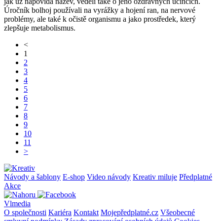
jak už napovídá název, věděli také o jeho ozdravných účincích.
Úročník bolhoj používali na vyrážky a hojení ran, na nervové
problémy, ale také k očistě organismu a jako prostředek, který
zlepšuje metabolismus.
<
1
2
3
4
5
6
7
8
9
10
11
>
Návody a šablony
E-shop
Video návody
Kreativ miluje
Předplatné
Akce
Vlmedia
O společnosti
Kariéra
Kontakt
Mojepředplatné.cz
Všeobecné