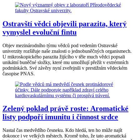
Ostravští vědci objevili parazita, který
vymyslel evoluční fintu
Objev mezinárodního týmu vědců pod vedením Ostravské
univerzity rozšiřuje naše znalosti o jednobuněčných organismech.
U mikroskopického parazita žijícího v těle much vědci popsali
unikátní buněčné složky, které mu umožňují přežít v extrémních
podmínkách. Své závěry nyní zveřejnili v prestižním vědeckém
časopise PNAS.
Zelený poklad právě roste: Aromatické
listy podpoří imunitu i činnost srdce
Nastal čas medvědího česneku. Kdo hledá, ten ho může najít
dokonce i ve velkých městech. Kromě toho, že tato aromatická