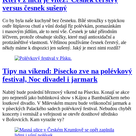
versus česnek sušený
Co by byla naše kuchyně bez česneku. Bílé stroužky s typickou
ostře štiplavou chutí a vůní dodají říz polévkám, pomazánkám
i masovým jídlům, ale to není vše. Česnek je také přírodním
léčivem, protože obsahuje složky, které mají antioxidační a
protizánětlivé vlastnosti. Většinou používáme česnek čerstvý, ale
někdy máme k dispozici jen sušený. Jaký je mezi nimi rozdíl?
Tipy na víkend: Písecko zve na polévkový
festival, Noc divadel i jarmark
Nabitý bude poslední březnový víkend na Písecku. Konají se akce
pro nejmenší jako bublinková show s Kájou a Bambuláčkem nebo
loutkové divadlo. V Milevském muzeu bude velikonoční jarmark a
v píseckých Palackého sadech polévkový festival. Nebudou chybět
koncerty i vernisáž a veřejnosti se otevře dostihové středisko
v Bošovicích. Kam vyrazíte vy?