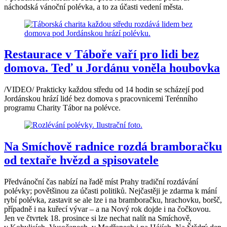
náchodská vánoční polévka, a to za účasti vedení města.
Restaurace v Táboře vaří pro lidi bez
domova. Teď u Jordánu voněla houbovka
/VIDEO/ Prakticky každou středu od 14 hodin se scházejí pod
Jordánskou hrází lidé bez domova s pracovnicemi Terénního
programu Charity Tábor na polévce.
Na Smíchově radnice rozdá bramboračku
od textaře hvězd a spisovatele
Předvánoční čas nabízí na řadě míst Prahy tradiční rozdávání
polévky; povětšinou za účasti politiků. Nejčastěji je zdarma k mání
rybí polévka, zastavit se ale lze i na bramboračku, hrachovku, boršč,
případně i na kuřecí vývar – a na Nový rok dojde i na čočkovou.
Jen ve čtvrtek 18. prosince si lze nechat nalít na Smíchově,