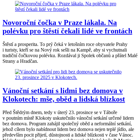
Novoroční čočka v Praze lákala. Na
polévku pro štěstí čekali lidé ve frontách
Štěstí a prosperita. To prý čeká v letošním roce obyvatele Prahy
i turisty, kteří se na Nový rok sešli na Kampě, aby si vychutnali
tradiční čočkovou polévku. Rozdával ji Spolek občanů a přátel Malé
Strany a Hradčan.
Vánoční setkání s lidmi bez domova v
Klokotech: mše, oběd a lidská blízkost
Před Štědrým dnem, tedy v úterý 23. prosince se v Táboře
v poutním místě Klokoty uskutečnilo vánoční setkání určené lidem
bez domova. Program zahájil společný oběd a neformální setkání,
jehož cílem bylo nabídnout lidem bez domova nejen teplé jídlo, ale
především pocit přijetí, důstojnosti a lidské blízkosti v čase Vánoc.