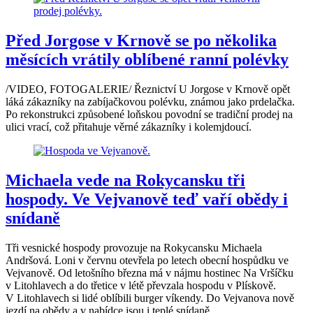
Před Jorgose v Krnově se po několika
měsících vrátily oblíbené ranní polévky
/VIDEO, FOTOGALERIE/ Řeznictví U Jorgose v Krnově opět
láká zákazníky na zabíjačkovou polévku, známou jako prdelačka.
Po rekonstrukci způsobené loňskou povodní se tradiční prodej na
ulici vrací, což přitahuje věrné zákazníky i kolemjdoucí.
Michaela vede na Rokycansku tři
hospody. Ve Vejvanově teď vaří obědy i
snídaně
Tři vesnické hospody provozuje na Rokycansku Michaela
Andršová. Loni v červnu otevřela po letech obecní hospůdku ve
Vejvanově. Od letošního března má v nájmu hostinec Na Vršíčku
v Litohlavech a do třetice v létě převzala hospodu v Plískově.
V Litohlavech si lidé oblíbili burger víkendy. Do Vejvanova nově
jezdí na obědy a v nabídce jsou i teplé snídaně.