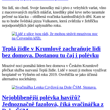
Sto lidí, sto chutí. Svoje fanoušky má i pivo z velrybích varlat, víno
z macerovaných myších mláďat, knedlíky plné krve nebo tarantule
pečené na klacku – oblíbená svačinka kambodžských dětí. Kam se
na to hrabe švédská pizza Vulkanen, která zvítězila v žebříčku
nejodpornějších jídel uplynulého roku.
Teplá židle v Krumlově zachraňuje lidi
bez domova. Dostanou tu čaj i polévku
Mrazivé noci pomáhá lidem bez domova v Českém Krumlově
přečkat služba nazvaná Teplá židle. Lidé v nouzi ji mohou využívat
bezplatně ve Vyšném od roku 2019. Osvědčila se jako účinná
alternativa noclehárny.
Nejoblíbenější polévka havířů?
Jednoznačně fazolová, říká svačinářka z