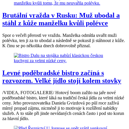
Brutální vražda v Rusku: Muž ubodal a
stáhl z kůže manželku kvůli polévce
Spor o večeři přerostl ve vraždu. Manželka odmítla uvařit muži
polévku, ten ji za to ubodal a následně se pokusil ji stáhnout z kůže.
K činu se po několika dnech dobrovolně přiznal.
Levné poděbradské bistro začíná s
rozvozem. Velké jídlo stojí kolem stovky
/VIDEA, FOTOGALERIE/ Hotový boom zažilo na jaře nové
poděbradské bistro, které láká na tradiční česká jídla za velmi nízké
ceny. Jeho provozovatelka Daniela Gvizdová po půl roce zažívá
mírný propad zájmu, nicméně ji to motivuje k rozšíření nabídky
služeb. A to stále při jinde nevídaných cenách často i pod sto korun
za hlavní jídlo.