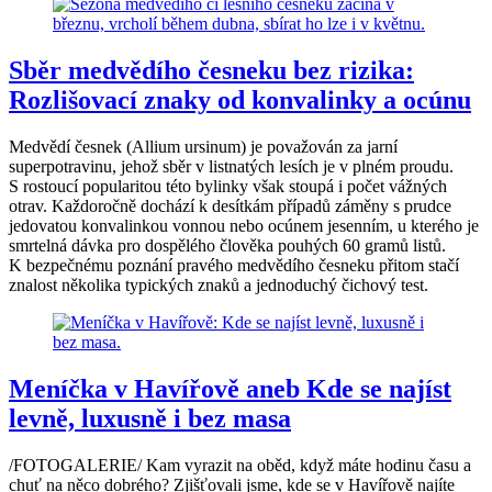
Sběr medvědího česneku bez rizika:
Rozlišovací znaky od konvalinky a ocúnu
Medvědí česnek (Allium ursinum) je považován za jarní
superpotravinu, jehož sběr v listnatých lesích je v plném proudu.
S rostoucí popularitou této bylinky však stoupá i počet vážných
otrav. Každoročně dochází k desítkám případů záměny s prudce
jedovatou konvalinkou vonnou nebo ocúnem jesenním, u kterého je
smrtelná dávka pro dospělého člověka pouhých 60 gramů listů.
K bezpečnému poznání pravého medvědího česneku přitom stačí
znalost několika typických znaků a jednoduchý čichový test.
Meníčka v Havířově aneb Kde se najíst
levně, luxusně i bez masa
/FOTOGALERIE/ Kam vyrazit na oběd, když máte hodinu času a
chuť na něco dobrého? Zjišťovali jsme, kde se v Havířově najíte