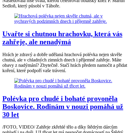
Následovala mše svatá, kterou celebroval oblátský kněz P. Martin
Sedloň, který působí v Táboře.
Uvařte si chutnou hrachovku, která vás
zahřeje, ale nenadýmá
Hrách je zdravý a dobře udělaná hrachová polévka nejen skvěle
chutná, ale v chladných zimních dnech i příjemně zahřeje. Máte
obavy z nadýmání? Zbytečně. Stačí hrách předem namočit a přidat
koření, které podpoří vaše trávení.
Polévka pro chudé i bohaté provoněla
Boskovice. Rodinám v nouzi pomáhá už
30 let
/FOTO, VIDEO/ Zahřeje zkřehlé tělo a díky štědrým dárcům
pohladí i na duši. Už třicet let má nespočet domácností na Štědrý