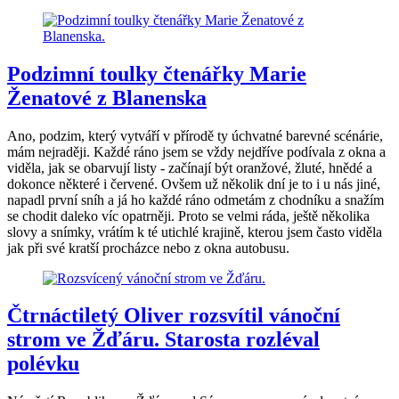
Podzimní toulky čtenářky Marie
Ženatové z Blanenska
Ano, podzim, který vytváří v přírodě ty úchvatné barevné scénárie,
mám nejraději. Každé ráno jsem se vždy nejdříve podívala z okna a
viděla, jak se obarvují listy - začínají být oranžové, žluté, hnědé a
dokonce některé i červené. Ovšem už několik dní je to i u nás jiné,
napadl první sníh a já ho každé ráno odmetám z chodníku a snažím
se chodit daleko víc opatrněji. Proto se velmi ráda, ještě několika
slovy a snímky, vrátím k té utichlé krajině, kterou jsem často viděla
jak při své kratší procházce nebo z okna autobusu.
Čtrnáctiletý Oliver rozsvítil vánoční
strom ve Žďáru. Starosta rozléval
polévku