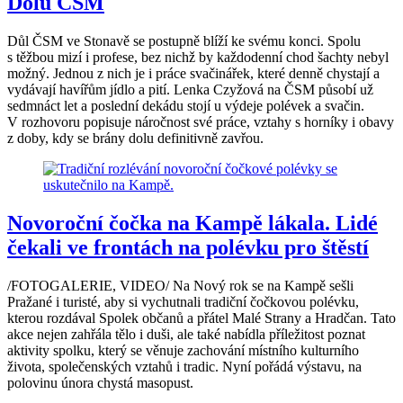
Dolu ČSM
Důl ČSM ve Stonavě se postupně blíží ke svému konci. Spolu
s těžbou mizí i profese, bez nichž by každodenní chod šachty nebyl
možný. Jednou z nich je i práce svačinářek, které denně chystají a
vydávají havířům jídlo a pití. Lenka Czyžová na ČSM působí už
sedmnáct let a poslední dekádu stojí u výdeje polévek a svačin.
V rozhovoru popisuje náročnost své práce, vztahy s horníky i obavy
z doby, kdy se brány dolu definitivně zavřou.
Novoroční čočka na Kampě lákala. Lidé
čekali ve frontách na polévku pro štěstí
/FOTOGALERIE, VIDEO/ Na Nový rok se na Kampě sešli
Pražané i turisté, aby si vychutnali tradiční čočkovou polévku,
kterou rozdával Spolek občanů a přátel Malé Strany a Hradčan. Tato
akce nejen zahřála tělo i duši, ale také nabídla příležitost poznat
aktivity spolku, který se věnuje zachování místního kulturního
života, společenských vztahů i tradic. Nyní pořádá výstavu, na
polovinu února chystá masopust.