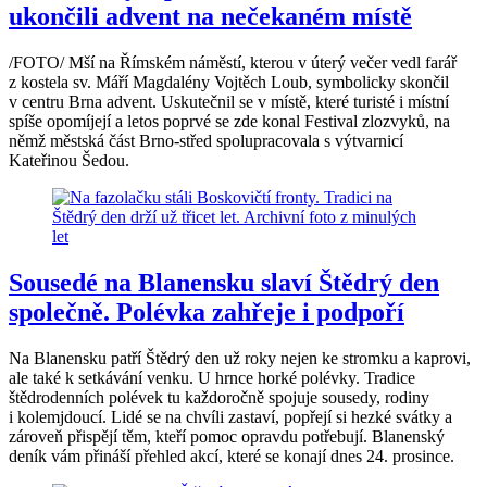
ukončili advent na nečekaném místě
/FOTO/ Mší na Římském náměstí, kterou v úterý večer vedl farář
z kostela sv. Máří Magdalény Vojtěch Loub, symbolicky skončil
v centru Brna advent. Uskutečnil se v místě, které turisté i místní
spíše opomíjejí a letos poprvé se zde konal Festival zlozvyků, na
němž městská část Brno-střed spolupracovala s výtvarnicí
Kateřinou Šedou.
Sousedé na Blanensku slaví Štědrý den
společně. Polévka zahřeje i podpoří
Na Blanensku patří Štědrý den už roky nejen ke stromku a kaprovi,
ale také k setkávání venku. U hrnce horké polévky. Tradice
štědrodenních polévek tu každoročně spojuje sousedy, rodiny
i kolemjdoucí. Lidé se na chvíli zastaví, popřejí si hezké svátky a
zároveň přispějí těm, kteří pomoc opravdu potřebují. Blanenský
deník vám přináší přehled akcí, které se konají dnes 24. prosince.