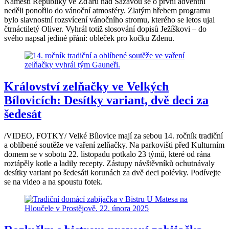
Náměstí Republiky ve Žďáru nad Sázavou se o první adventní
neděli ponořilo do vánoční atmosféry. Zlatým hřebem programu
bylo slavnostní rozsvícení vánočního stromu, kterého se letos ujal
čtrnáctiletý Oliver. Vyhrál totiž slosování dopisů Ježíškovi – do
svého napsal jediné přání: obleček pro kočku Zdenu.
Království zelňačky ve Velkých
Bílovicích: Desítky variant, dvě deci za
šedesát
/VIDEO, FOTKY/ Velké Bílovice mají za sebou 14. ročník tradiční
a oblíbené soutěže ve vaření zelňačky. Na parkovišti před Kulturním
domem se v sobotu 22. listopadu potkalo 23 týmů, které od rána
roztápěly kotle a ladily recepty. Zástupy návštěvníků ochutnávaly
desítky variant po šedesáti korunách za dvě deci polévky. Podívejte
se na video a na spoustu fotek.