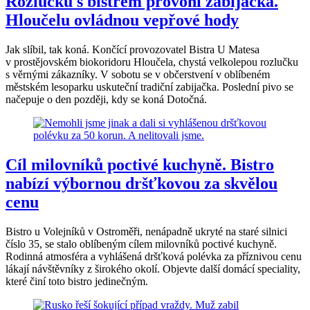
Rozlučku s bistrem provoní zabijačka.
Hloučelu ovládnou vepřové hody
Jak slíbil, tak koná. Končící provozovatel Bistra U Matesa
v prostějovském biokoridoru Hloučela, chystá velkolepou rozlučku
s věrnými zákazníky. V sobotu se v občerstvení v oblíbeném
městském lesoparku uskuteční tradiční zabijačka. Poslední pivo se
načepuje o den později, kdy se koná Dotočná.
Cíl milovníků poctivé kuchyně. Bistro
nabízí výbornou dršťkovou za skvělou
cenu
Bistro u Volejníků v Ostroměři, nenápadně ukryté na staré silnici
číslo 35, se stalo oblíbeným cílem milovníků poctivé kuchyně.
Rodinná atmosféra a vyhlášená dršťková polévka za příznivou cenu
lákají návštěvníky z širokého okolí. Objevte další domácí speciality,
které činí toto bistro jedinečným.