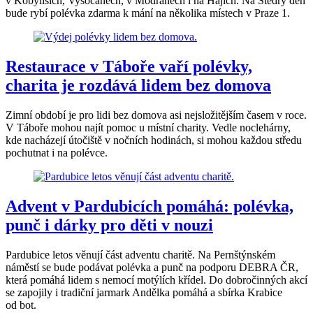
v Kobylisích, Vysočanech, v Modřanech i na Hájích. Na Štědrý den
bude rybí polévka zdarma k mání na několika místech v Praze 1.
Restaurace v Táboře vaří polévky,
charita je rozdává lidem bez domova
Zimní období je pro lidi bez domova asi nejsložitějším časem v roce.
V Táboře mohou najít pomoc u místní charity. Vedle noclehárny,
kde nacházejí útočiště v nočních hodinách, si mohou každou středu
pochutnat i na polévce.
Advent v Pardubicích pomáhá: polévka,
punč i dárky pro děti v nouzi
Pardubice letos věnují část adventu charitě. Na Pernštýnském
náměstí se bude podávat polévka a punč na podporu DEBRA ČR,
která pomáhá lidem s nemocí motýlích křídel. Do dobročinných akcí
se zapojily i tradiční jarmark Andělka pomáhá a sbírka Krabice
od bot.