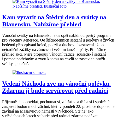
Kam vyrazit na Štědrý den a svátky na
Blanensku. Nabízíme přehled
Vánoční svátky na Blanensku letos opět nabídnou pestrý program
pro všechny generace. Od štědrodenních setkání u polévky a živých
betlémů přes zpívání koled, poezii a duchovní zastavení až po
netradiční zážitky na zámcích i večerní taneční párty. Přinášíme
přehled akcí, které propojují vánoční tradice, sousedská setkání
i pomoc potřebným a zvou k tomu na chvíli se zastavit a prožít
svátky společně.
Vedení Náchoda zve na vánoční polévku.
Zdarma ji bude servírovat před radnicí
Příjemně si popovídat, pochutnat si, zahřát se a třeba si i společně
zazpívat budou moci všichni, kteří v pondělí 22. prosince dopoledne
zavítají na Masarykovo náměstí v Náchodě. Stejně jako
v předchozích letech se bude před radnicí zdarma podávat