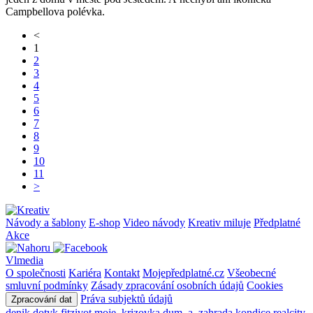
Campbellova polévka.
<
1
2
3
4
5
6
7
8
9
10
11
>
Návody a šablony
E-shop
Video návody
Kreativ miluje
Předplatné
Akce
Vlmedia
O společnosti
Kariéra
Kontakt
Mojepředplatné.cz
Všeobecné
smluvní podmínky
Zásady zpracování osobních údajů
Cookies
Práva subjektů údajů
Zpracování dat
denik
dotyk
fitzivot
moje_krizovka
dum_a_zahrada
kondice
realcity