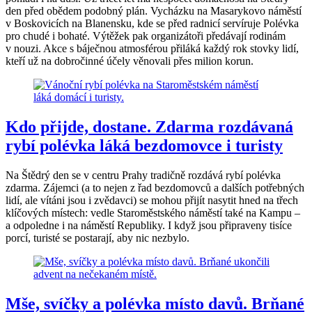
den před obědem podobný plán. Vycházku na Masarykovo náměstí
v Boskovicích na Blanensku, kde se před radnicí servíruje Polévka
pro chudé i bohaté. Výtěžek pak organizátoři předávají rodinám
v nouzi. Akce s báječnou atmosférou přiláká každý rok stovky lidí,
kteří už na dobročinné účely věnovali přes milion korun.
Kdo přijde, dostane. Zdarma rozdávaná
rybí polévka láká bezdomovce i turisty
Na Štědrý den se v centru Prahy tradičně rozdává rybí polévka
zdarma. Zájemci (a to nejen z řad bezdomovců a dalších potřebných
lidí, ale vítáni jsou i zvědavci) se mohou přijít nasytit hned na třech
klíčových místech: vedle Staroměstského náměstí také na Kampu –
a odpoledne i na náměstí Republiky. I když jsou připraveny tisíce
porcí, turisté se postarají, aby nic nezbylo.
Mše, svíčky a polévka místo davů. Brňané