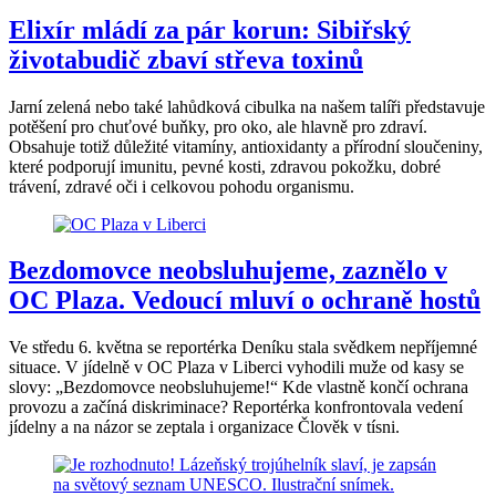
Elixír mládí za pár korun: Sibiřský
životabudič zbaví střeva toxinů
Jarní zelená nebo také lahůdková cibulka na našem talíři představuje
potěšení pro chuťové buňky, pro oko, ale hlavně pro zdraví.
Obsahuje totiž důležité vitamíny, antioxidanty a přírodní sloučeniny,
které podporují imunitu, pevné kosti, zdravou pokožku, dobré
trávení, zdravé oči i celkovou pohodu organismu.
Bezdomovce neobsluhujeme, zaznělo v
OC Plaza. Vedoucí mluví o ochraně hostů
Ve středu 6. května se reportérka Deníku stala svědkem nepříjemné
situace. V jídelně v OC Plaza v Liberci vyhodili muže od kasy se
slovy: „Bezdomovce neobsluhujeme!“ Kde vlastně končí ochrana
provozu a začíná diskriminace? Reportérka konfrontovala vedení
jídelny a na názor se zeptala i organizace Člověk v tísni.