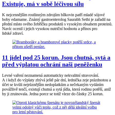
Existuje, má v sobě léčivou sílu
K nejcennějším rostlinným zdrojům bílkovin patří mladé sójové
boby edamame. Známý gastroenterolog Saurabh Sethi je zařadil na
přední místo svého žebříčku produktů s vysokým obsahem proteinů.
Navíc ocenil i jejich vysokou nutriční hodnotu a přínos pro
lidské zdraví.
11 jídel pod 25 korun. Jsou chutná, sytá a
před výplatou ochrání naši peněženku
Levné vaření neznamená automaticky nekvalitní stravování.
A i když do výplaty zbývá ještě pár dní, lednička zeje prázdnotou a
účet se kvůli nejrůznějším nedoplatkům a nečekaným vydáním
povážlivě tenčí, existují chutná a sytá jídla, která rodinu potěší, aniž
by ji zruinovala. Jedna porce se totiž vleze do částky 25 korun.