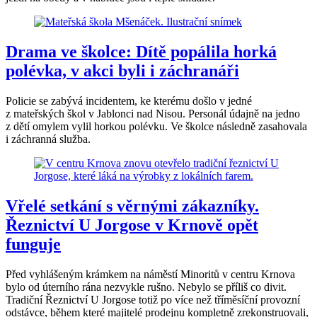
Drama ve školce: Dítě popálila horká
polévka, v akci byli i záchranáři
Policie se zabývá incidentem, ke kterému došlo v jedné
z mateřských škol v Jablonci nad Nisou. Personál údajně na jedno
z dětí omylem vylil horkou polévku. Ve školce následně zasahovala
i záchranná služba.
Vřelé setkání s věrnými zákazníky.
Řeznictví U Jorgose v Krnově opět
funguje
Před vyhlášeným krámkem na náměstí Minoritů v centru Krnova
bylo od úterního rána nezvykle rušno. Nebylo se příliš co divit.
Tradiční Řeznictví U Jorgose totiž po více než tříměsíční provozní
odstávce, během které majitelé prodejnu kompletně zrekonstruovali,