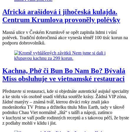
Africká arašídová i jihočeská kulajda.
Centrum Krumlova provoněly polévky
Masná ulice v Českém Krumlově se opět zaplnila lidmi i vůní
polévek. Tradiční dobročinná akce vynesla téměř 100 tisíc korun na
podporu dobrovolníků.
Kachna, Phở či Bun Bo Nam Bo? Bývalá
Miss obsluhuje ve vietnamské restauraci
Představte si restauraci, kde si objednáte autentické asijské speciality
a ke stolu vás osobně usadí vítězka soutěže krásy. Žádná VIP zóna,
žádné manýry – známá tvář, kterou diváci roky znali jako
moderátorku TV Prima a držitelku titulu Miss Earth, tady v tátově
podniku Chau Viet normálně „lítá“ s talíři a nápoji, zatímco
v kuchyni se vaří podle rodinných receptů a s takovou péčí, že byste
z podlahy mohli v klidu i jíst.