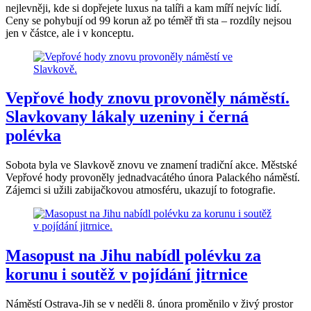
nejlevněji, kde si dopřejete luxus na talíři a kam míří nejvíc lidí.
Ceny se pohybují od 99 korun až po téměř tři sta – rozdíly nejsou
jen v částce, ale i v konceptu.
Vepřové hody znovu provoněly náměstí.
Slavkovany lákaly uzeniny i černá
polévka
Sobota byla ve Slavkově znovu ve znamení tradiční akce. Městské
Vepřové hody provoněly jednadvacátého února Palackého náměstí.
Zájemci si užili zabijačkovou atmosféru, ukazují to fotografie.
Masopust na Jihu nabídl polévku za
korunu i soutěž v pojídání jitrnice
Náměstí Ostrava-Jih se v neděli 8. února proměnilo v živý prostor