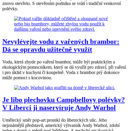
znovu otevřelo. S otevřením podniku se vrátí i tradiční venkovní
polévky.
Nevylévejte vodu z vařených brambor:
Dá se opravdu užitečně využít
Voda, která zbyde po vaření brambor, může být praktickým a
ekologickým pomocníkem, který se dá využít pro zdraví, při vaření
i pro úklid v kuchyni či koupelně. Voda z brambor prý dokonce
může pomoci s kocovinou.
Je libo plechovku Campbellovy polévky?
V Liberci ji naservíruje Andy Warhol
Umělecký směr pop-art pronikl do libereckých ulic. Jeho
nejznámější představil, americký výtvarník Andy Warhol, zdobí
jeden z domů v městě pod Ještědem. A nechybí ani ikonická