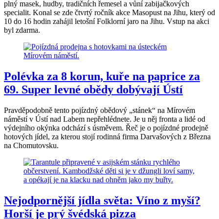
plný masek, hudby, tradičních řemesel a vůní zabijačkových
specialit. Konal se zde čtvrtý ročník akce Masopust na Jihu, který od
10 do 16 hodin zahájil letošní Folklorní jaro na Jihu. Vstup na akci
byl zdarma.
Polévka za 8 korun, kuře na paprice za
69. Super levné obědy dobývají Ústí
Pravděpodobně tento pojízdný obědový „stánek“ na Mírovém
náměstí v Ústí nad Labem nepřehlédnete. Je u něj fronta a lidé od
výdejního okýnka odchází s úsměvem. Řeč je o pojízdné prodejně
hotových jídel, za kterou stojí rodinná firma Darvašových z Března
na Chomutovsku.
Nejodpornější jídla světa: Víno z myší?
Horší je prý švédská pizza