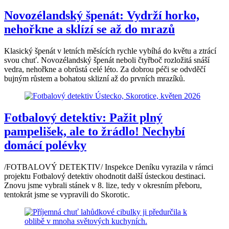
Novozélandský špenát: Vydrží horko,
nehořkne a sklízí se až do mrazů
Klasický špenát v letních měsících rychle vybíhá do květu a ztrácí
svou chuť. Novozélandský špenát neboli čtyřboč rozložitá snáší
vedra, nehořkne a obrůstá celé léto. Za dobrou péči se odvděčí
bujným růstem a bohatou sklizní až do prvních mrazíků.
Fotbalový detektiv: Pažit plný
pampelišek, ale to žrádlo! Nechybí
domácí polévky
/FOTBALOVÝ DETEKTIV/ Inspekce Deníku vyrazila v rámci
projektu Fotbalový detektiv ohodnotit další ústeckou destinaci.
Znovu jsme vybrali stánek v 8. lize, tedy v okresním přeboru,
tentokrát jsme se vypravili do Skorotic.