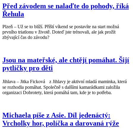
Před závodem se nalaďte do pohody, říká
Řehula
Plzeň – Už se to blíží. Příští víkend se postavíte na start možná
prvního triatlonu v životě. Doteď jste trénovali, ale jak prožít
zbývající čas do závodu?
Jsou na mateřské, ale chtějí pomáhat. Šijí
pytlíčky pro děti
Jihlava – Jitka Ficková z Jihlavy je aktivní mladá maminka, která
se rozhodla pomáhat. Společně s dalšími kamarádkami založila
organizaci Dobrotety, která pomáhá tam, kde je to potřeba.
Michaela píše z Asie. Díl jedenáctý:
Vrcholky hor, políčka a darovaná rýže