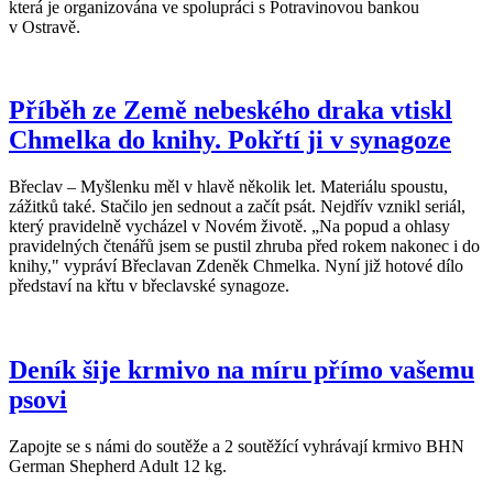
která je organizována ve spolupráci s Potravinovou bankou
v Ostravě.
Příběh ze Země nebeského draka vtiskl
Chmelka do knihy. Pokřtí ji v synagoze
Břeclav – Myšlenku měl v hlavě několik let. Materiálu spoustu,
zážitků také. Stačilo jen sednout a začít psát. Nejdřív vznikl seriál,
který pravidelně vycházel v Novém životě. „Na popud a ohlasy
pravidelných čtenářů jsem se pustil zhruba před rokem nakonec i do
knihy," vypráví Břeclavan Zdeněk Chmelka. Nyní již hotové dílo
představí na křtu v břeclavské synagoze.
Deník šije krmivo na míru přímo vašemu
psovi
Zapojte se s námi do soutěže a 2 soutěžící vyhrávají krmivo BHN
German Shepherd Adult 12 kg.