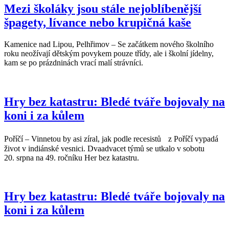
Mezi školáky jsou stále nejoblíbenější
špagety, lívance nebo krupičná kaše
Kamenice nad Lipou, Pelhřimov – Se začátkem nového školního
roku neožívají dětským povykem pouze třídy, ale i školní jídelny,
kam se po prázdninách vrací malí strávníci.
Hry bez katastru: Bledé tváře bojovaly na
koni i za kůlem
Poříčí – Vinnetou by asi zíral, jak podle recesistů z Poříčí vypadá
život v indiánské vesnici. Dvaadvacet týmů se utkalo v sobotu
20. srpna na 49. ročníku Her bez katastru.
Hry bez katastru: Bledé tváře bojovaly na
koni i za kůlem