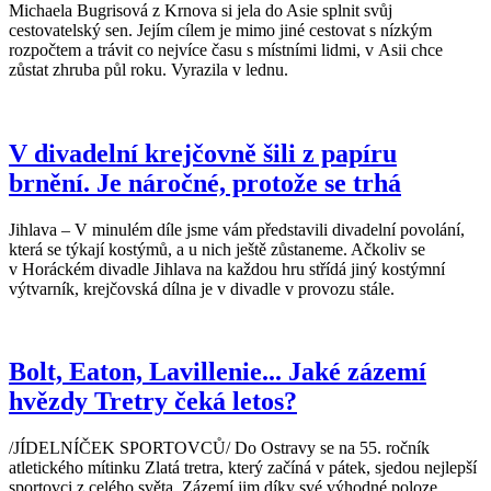
Michaela Bugrisová z Krnova si jela do Asie splnit svůj
cestovatelský sen. Jejím cílem je mimo jiné cestovat s nízkým
rozpočtem a trávit co nejvíce času s místními lidmi, v Asii chce
zůstat zhruba půl roku. Vyrazila v lednu.
V divadelní krejčovně šili z papíru
brnění. Je náročné, protože se trhá
Jihlava – V minulém díle jsme vám představili divadelní povolání,
která se týkají kostýmů, a u nich ještě zůstaneme. Ačkoliv se
v Horáckém divadle Jihlava na každou hru střídá jiný kostýmní
výtvarník, krejčovská dílna je v divadle v provozu stále.
Bolt, Eaton, Lavillenie... Jaké zázemí
hvězdy Tretry čeká letos?
/JÍDELNÍČEK SPORTOVCŮ/ Do Ostravy se na 55. ročník
atletického mítinku Zlatá tretra, který začíná v pátek, sjedou nejlepší
sportovci z celého světa. Zázemí jim díky své výhodné poloze