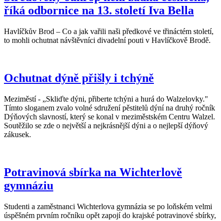
říká odbornice na 13. století Iva Bella
Havlíčkův Brod – Co a jak vařili naši předkové ve třináctém století,
to mohli ochutnat návštěvníci divadelní pouti v Havlíčkově Brodě.
Ochutnat dýně přišly i tchýně
Meziměstí - „Skliďte dýni, přiberte tchýni a hurá do Walzelovky."
Tímto sloganem zvalo volné sdružení pěstitelů dýní na druhý ročník
Dýňových slavností, který se konal v meziměstském Centru Walzel.
Soutěžilo se zde o největší a nejkrásnější dýni a o nejlepší dýňový
zákusek.
Potravinová sbírka na Wichterlově
gymnáziu
Studenti a zaměstnanci Wichterlova gymnázia se po loňském velmi
úspěšném prvním ročníku opět zapojí do krajské potravinové sbírky,