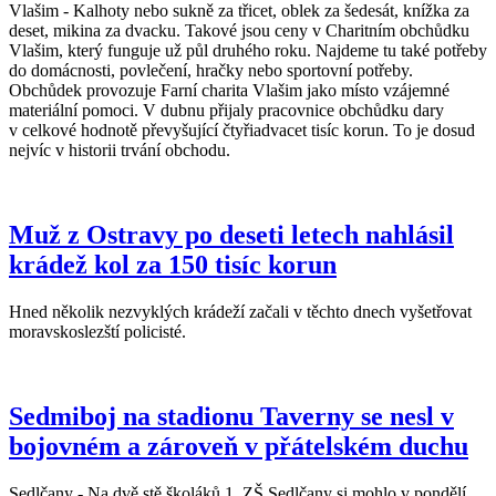
Vlašim - Kalhoty nebo sukně za třicet, oblek za šedesát, knížka za
deset, mikina za dvacku. Takové jsou ceny v Charitním obchůdku
Vlašim, který funguje už půl druhého roku. Najdeme tu také potřeby
do domácnosti, povlečení, hračky nebo sportovní potřeby.
Obchůdek provozuje Farní charita Vlašim jako místo vzájemné
materiální pomoci. V dubnu přijaly pracovnice obchůdku dary
v celkové hodnotě převyšující čtyřiadvacet tisíc korun. To je dosud
nejvíc v historii trvání obchodu.
Muž z Ostravy po deseti letech nahlásil
krádež kol za 150 tisíc korun
Hned několik nezvyklých krádeží začali v těchto dnech vyšetřovat
moravskoslezští policisté.
Sedmiboj na stadionu Taverny se nesl v
bojovném a zároveň v přátelském duchu
Sedlčany - Na dvě stě školáků 1. ZŠ Sedlčany si mohlo v pondělí