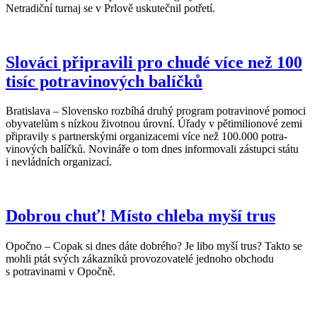
Netradiční turnaj se v Prlově uskutečnil potřetí.
Slováci připravili pro chudé více než 100
tisíc potravinových balíčků
Bratislava – Slovensko rozbíhá druhý program potravinové pomoci
obyvatelům s nízkou životnou úrovní. Úřady v pětimilionové zemi
připravily s partnerskými organizacemi více než 100.000 potra­
vinových balíčků. Novináře o tom dnes informovali zástupci státu
i nevládních organizací.
Dobrou chuť! Místo chleba myší trus
Opočno – Copak si dnes dáte dobrého? Je libo myší trus? Takto se
mohli ptát svých zákazníků provozovatelé jednoho obchodu
s potravinami v Opočně.