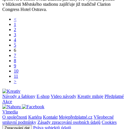
v blízkosti Městského stadionu zajišťuje již tradičně Clarion
Congress Hotel Ostrava.
<
1
2
3
4
5
6
7
8
9
10
11
>
Návody a šablony
E-shop
Video návody
Kreativ miluje
Předplatné
Akce
Vlmedia
O společnosti
Kariéra
Kontakt
Mojepředplatné.cz
Všeobecné
smluvní podmínky
Zásady zpracování osobních údajů
Cookies
Práva subjektů údajů
Zpracování dat