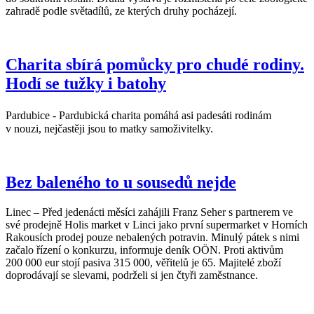
zahradě podle světadílů, ze kterých druhy pocházejí.
Charita sbírá pomůcky pro chudé rodiny.
Hodí se tužky i batohy
Pardubice - Pardubická charita pomáhá asi padesáti rodinám
v nouzi, nejčastěji jsou to matky samoživitelky.
Bez baleného to u sousedů nejde
Linec – Před jedenácti měsíci zahájili Franz Seher s partnerem ve
své prodejně Holis market v Linci jako první supermarket v Horních
Rakousích prodej pouze nebalených potravin. Minulý pátek s nimi
začalo řízení o konkurzu, informuje deník OÖN. Proti aktivům
200 000 eur stojí pasiva 315 000, věřitelů je 65. Majitelé zboží
doprodávají se slevami, podrželi si jen čtyři zaměstnance.