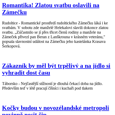
Romantika! Zlatou svatbu oslavili na
Zámečku
Rudoltice - Romantické prostředí rudoltického Zámečku láká i ke
svatbám. V sobotu zde manželé Helekalovi slavili dokonce zlatou
svatbu. „Zúčastnilo se jí přes třicet členů rodiny a manžele na
Zámeček přivezl pan Beran z Lanškrouna v krásném veteránu,"
popsala slavnostní událost na Zámečku jeho kastelánka Krasava
Šerkopová.
Zákazník by měl být trpělivý a na jídlo si
vyhradit dost času
Táborsko - Nejčastější stížností je dlouhá čekací doba na jídlo.
Především teď v létě pracují číšníci i kuchaři pod tlakem
Kočky budou v novozélandské metropoli
povinně nosit čip