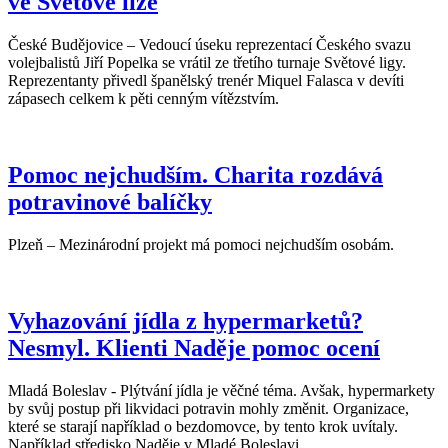
ve Světové lize
České Budějovice – Vedoucí úseku reprezentací Českého svazu
volejbalistů Jiří Popelka se vrátil ze třetího turnaje Světové ligy.
Reprezentanty přivedl španělský trenér Miquel Falasca v devíti
zápasech celkem k pěti cenným vítězstvím.
Pomoc nejchudším. Charita rozdává
potravinové balíčky
Plzeň – Mezinárodní projekt má pomoci nejchudším osobám.
Vyhazování jídla z hypermarketů?
Nesmyl. Klienti Naděje pomoc ocení
Mladá Boleslav - Plýtvání jídla je věčné téma. Avšak, hypermarkety
by svůj postup při likvidaci potravin mohly změnit. Organizace,
které se starají například o bezdomovce, by tento krok uvítaly.
Například středisko Naděje v Mladé Boleslavi.