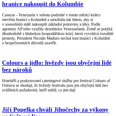
hranice nakoupit do Kolumbie
Caracas - Venezuela v sobotu podruhé v tomto měsíci krátce
otevřela hranici s Kolumbií a umožnila tak lidem, aby si
v sousedním státě nakoupili základní potraviny a léky. Podle
agentury AP toho využily desetitisíce Venezuelanů. Země se potýká
dlouhodobě s hlubokou hospodářskou krizí, která vyvolává rozsáhlé
protesty. Prezident Nicolás Maduro nechal loni hranici s Kolumbií
z bezpečnostních důvodů uzavřít.
Colours a jídlo: hvězdy jsou obyčejní lidé
bez nároků
Hoteliéři a poskytovatel cateringové služby pro festival Colours of
Ostrava se shodují, že hvězdy festivalu jsou jen obyčejní lidé bez
zvláštních požadavků, kteří snědí, co jim dají
Jiří Popelka chválí Jihočechy za výkony