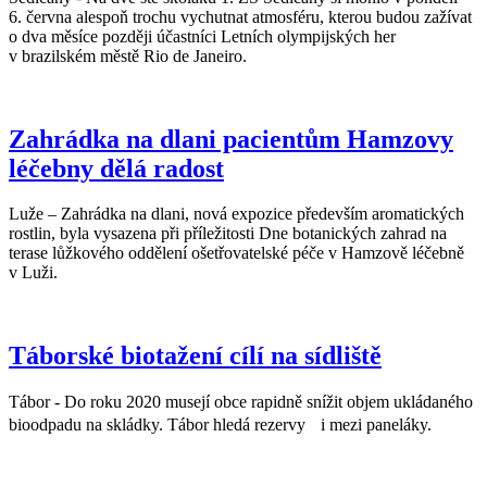
6. června alespoň trochu vychutnat atmosféru, kterou budou zažívat
o dva měsíce později účastníci Letních olympijských her
v brazilském městě Rio de Janeiro.
Zahrádka na dlani pacientům Hamzovy
léčebny dělá radost
Luže – Zahrádka na dlani, nová expozice především aromatických
rostlin, byla vysazena při příležitosti Dne botanických zahrad na
terase lůžkového oddělení ošetřovatelské péče v Hamzově léčebně
v Luži.
Táborské biotažení cílí na sídliště
Tábor - Do roku 2020 musejí obce rapidně snížit objem ukládaného
bioodpadu na skládky. Tábor hledá rezervy i mezi paneláky.