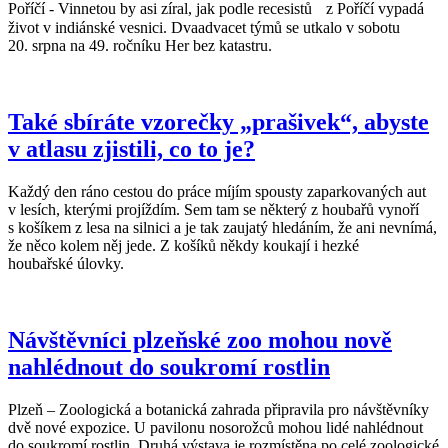
Poříčí - Vinnetou by asi zíral, jak podle recesistů z Poříčí vypadá
život v indiánské vesnici. Dvaadvacet týmů se utkalo v sobotu
20. srpna na 49. ročníku Her bez katastru.
Také sbíráte vzorečky „prašivek“, abyste
v atlasu zjistili, co to je?
Každý den ráno cestou do práce míjím spousty zaparkovaných aut
v lesích, kterými projíždím. Sem tam se některý z houbařů vynoří
s košíkem z lesa na silnici a je tak zaujatý hledáním, že ani nevnímá,
že něco kolem něj jede. Z košíků někdy koukají i hezké
houbařské úlovky.
Návštěvníci plzeňské zoo mohou nově
nahlédnout do soukromí rostlin
Plzeň – Zoologická a botanická zahrada připravila pro návštěvníky
dvě nové expozice. U pavilonu nosorožců mohou lidé nahlédnout
do soukromí rostlin. Druhá výstava je rozmístěna po celé zoologické