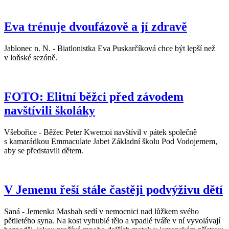
Eva trénuje dvoufázově a jí zdravě
Jablonec n. N. - Biatlonistka Eva Puskarčíková chce být lepší než
v loňské sezóně.
FOTO: Elitní běžci před závodem
navštívili školáky
Všebořice - Běžec Peter Kwemoi navštívil v pátek společně
s kamarádkou Emmaculate Jabet Základní školu Pod Vodojemem,
aby se představili dětem.
V Jemenu řeší stále častěji podvýživu dětí
Saná - Jemenka Masbah sedí v nemocnici nad lůžkem svého
pětiletého syna. Na kost vyhublé tělo a vpadlé tváře v ní vyvolávají