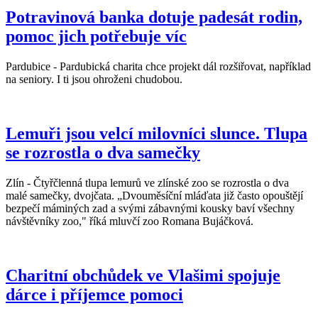
Potravinová banka dotuje padesát rodin,
pomoc jich potřebuje víc
Pardubice - Pardubická charita chce projekt dál rozšiřovat, například
na seniory. I ti jsou ohroženi chudobou.
Lemuři jsou velcí milovníci slunce. Tlupa
se rozrostla o dva samečky
Zlín - Čtyřčlenná tlupa lemurů ve zlínské zoo se rozrostla o dva
malé samečky, dvojčata. „Dvouměsíční mláďata již často opouštějí
bezpečí máminých zad a svými zábavnými kousky baví všechny
návštěvníky zoo," říká mluvčí zoo Romana Bujáčková.
Charitní obchůdek ve Vlašimi spojuje
dárce i příjemce pomoci