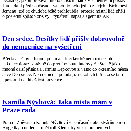
beznaděj, jakou prožívá mnoho dalších matek v jemenském přístavu
Hudajdá. I před současnou válkou to bylo jedno z nejchudších měst
Jemenu, teď se chudoba ještě prohloubila, protože místní lidé přišli
o poslední způsob obživy - rybaření, napsala agentura AP.
Den srdce. Desítky lidí přišly dobrovolně
do nemocnice na vyšetření
Břeclav – Chvíli bloudí po areálu břeclavské nemocnice, ale
nakonec dorazí správně do prvního patra budovy A. Stejně jako
mnohé další přilákala Jarmilu Lepkovou z Valtic do okresního města
akce Den srdce. Nemocnice ji pořádá již několik let. Snaží se tam
upozornit na důležitost prevence.
Kamila Nývltová: Jaká místa mám v
Praze ráda
Praha - Zpěvačka Kamila Nývltová v současné době ztvárňuje roli
Angeliky a od ledna opět roli Kleopatry ve stejnojmenných