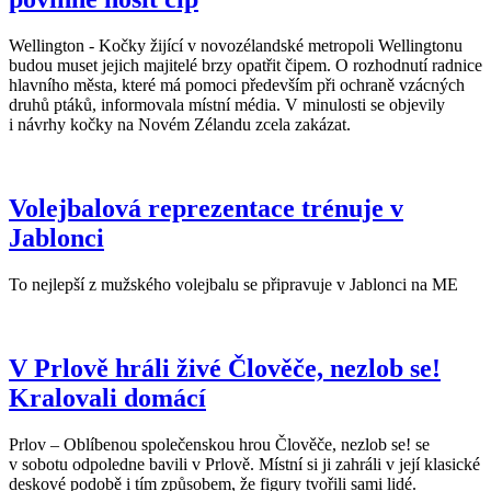
Wellington - Kočky žijící v novozélandské metropoli Wellingtonu
budou muset jejich majitelé brzy opatřit čipem. O rozhodnutí radnice
hlavního města, které má pomoci především při ochraně vzácných
druhů ptáků, informovala místní média. V minulosti se objevily
i návrhy kočky na Novém Zélandu zcela zakázat.
Volejbalová reprezentace trénuje v
Jablonci
To nejlepší z mužského volejbalu se připravuje v Jablonci na ME
V Prlově hráli živé Člověče, nezlob se!
Kralovali domácí
Prlov – Oblíbenou společenskou hrou Člověče, nezlob se! se
v sobotu odpoledne bavili v Prlově. Místní si ji zahráli v její klasické
deskové podobě i tím způsobem, že figury tvořili sami lidé.