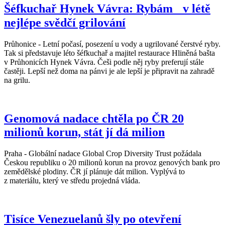
Šéfkuchař Hynek Vávra: Rybám v létě
nejlépe svědčí grilování
Průhonice - Letní počasí, posezení u vody a ugrilované čerstvé ryby.
Tak si představuje léto šéfkuchař a majitel restaurace Hliněná bašta
v Průhonicích Hynek Vávra. Češi podle něj ryby preferují stále
častěji. Lepší než doma na pánvi je ale lepší je připravit na zahradě
na grilu.
Genomová nadace chtěla po ČR 20
milionů korun, stát jí dá milion
Praha - Globální nadace Global Crop Diversity Trust požádala
Českou republiku o 20 milionů korun na provoz genových bank pro
zemědělské plodiny. ČR jí plánuje dát milion. Vyplývá to
z materiálu, který ve středu projedná vláda.
Tisíce Venezuelanů šly po otevření