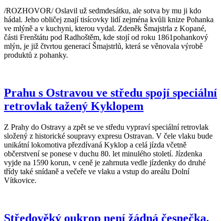
/ROZHOVOR/ Oslavil už sedmdesátku, ale sotva by mu ji kdo
hádal. Jeho obličej znají tisícovky lidí zejména kvůli knize Pohanka
ve mlýně a v kuchyni, kterou vydal. Zdeněk Šmajstrla z Kopané,
části Frenštátu pod Radhoštěm, kde stojí od roku 1861pohankový
mlýn, je již čtvrtou generací Šmajstrlů, která se věnovala výrobě
produktů z pohanky.
Prahu s Ostravou ve středu spojí speciální
retrovlak tažený Kyklopem
Z Prahy do Ostravy a zpět se ve středu vypraví speciální retrovlak
složený z historické soupravy expresu Ostravan. V čele vlaku bude
unikátní lokomotiva přezdívaná Kyklop a celá jízda včetně
občerstvení se ponese v duchu 80. let minulého století. Jízdenka
vyjde na 1590 korun, v ceně je zahrnuta vedle jízdenky do druhé
třídy také snídaně a večeře ve vlaku a vstup do areálu Dolní
Vítkovice.
Středověký oukrop není žádná česnečka,