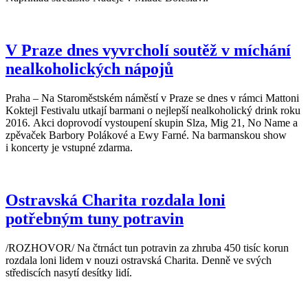
V Praze dnes vyvrcholí soutěž v míchání
nealkoholických nápojů
Praha – Na Staroměstském náměstí v Praze se dnes v rámci Mattoni
Koktejl Festivalu utkají barmani o nejlepší nealkoholický drink roku
2016. Akci doprovodí vystoupení skupin Slza, Mig 21, No Name a
zpěvaček Barbory Polákové a Ewy Farné. Na barmanskou show
i koncerty je vstupné zdarma.
Ostravská Charita rozdala loni
potřebným tuny potravin
/ROZHOVOR/ Na čtrnáct tun potravin za zhruba 450 tisíc korun
rozdala loni lidem v nouzi ostravská Charita. Denně ve svých
střediscích nasytí desítky lidí.