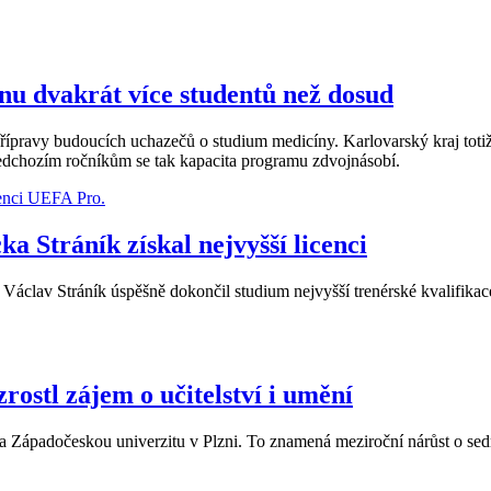
u dvakrát více studentů než dosud
ípravy budoucích uchazečů o studium medicíny. Karlovarský kraj toti
ředchozím ročníkům se tak kapacita programu zdvojnásobí.
 Stráník získal nejvyšší licenci
cka Václav Stráník úspěšně dokončil studium nejvyšší trenérské kvalifi
zrostl zájem o učitelství i umění
í na Západočeskou univerzitu v Plzni. To znamená meziroční nárůst o se