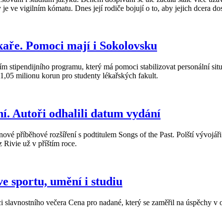
e ve vigilním kómatu. Dnes její rodiče bojují o to, aby jejich dcera dost
kaře. Pomoci mají i Sokolovsku
 stipendijního programu, který má pomoci stabilizovat personální situa
 1,05 milionu korun pro studenty lékařských fakult.
í. Autoři odhalili datum vydání
ové příběhové rozšíření s podtitulem Songs of the Past. Polští vývojář
 Rivie už v příštím roce.
ve sportu, umění i studiu
i slavnostního večera Cena pro nadané, který se zaměřil na úspěchy v o