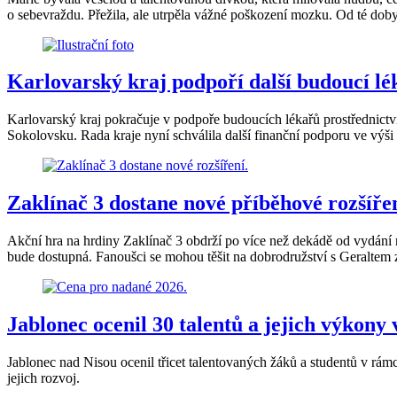
o sebevraždu. Přežila, ale utrpěla vážné poškození mozku. Od té doby j
Karlovarský kraj podpoří další budoucí lé
Karlovarský kraj pokračuje v podpoře budoucích lékařů prostřednictvím
Sokolovsku. Rada kraje nyní schválila další finanční podporu ve výši
Zaklínač 3 dostane nové příběhové rozšířen
Akční hra na hrdiny Zaklínač 3 obdrží po více než dekádě od vydání n
bude dostupná. Fanoušci se mohou těšit na dobrodružství s Geraltem z
Jablonec ocenil 30 talentů a jejich výkony 
Jablonec nad Nisou ocenil třicet talentovaných žáků a studentů v rámc
jejich rozvoj.