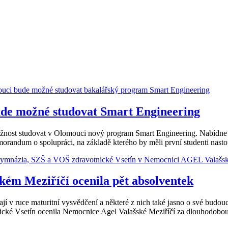
ude možné studovat Smart Engineering
 možnost studovat v Olomouci nový program Smart Engineering. Nabíd
morandum o spolupráci, na základě kterého by měli první studenti nas
kém Meziříčí ocenila pět absolventek
 v ruce maturitní vysvědčení a některé z nich také jasno o své budouc
nické Vsetín ocenila Nemocnice Agel Valašské Meziříčí za dlouhodobo