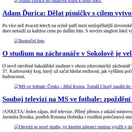
Adam Ďurica: Dělat písničky s cílem vytvoři
Po více než dvaceti letech na scéně patří mezi nejúspěšnější slovens
dnes netouží za každou cenu po dalším hitu. S novým singlem Iskrí v
O studium na záchranáře v Sokolově je vel
O nově otevřené bakalářské studium v oboru zdravotnický záchranář v
37. Karlovarský kraj, který už začal hledat možnosti, jak vyššímu poč
budoucnost.
Souboj televizí na MS ve fotbale: zpoždění
/ANKETA/ Jeden zápas, dvě televize. Přímý přenos z utkání mistrovst
Jaromíra Bosáka, postřeh Romana Hubníka i rozdílná poločasová stud