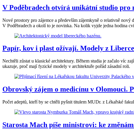
V Poděbradech otvírá unikátní studio pro 
Nové prostory pro zájemce a především zájemkyně o relativně nový dru
V Poděbradech a okolí to je novinka. Na kolik vyjde jedna hodina cv
Papír, kov i plast ožívají. Modely z Liber
Nechtěli zůstat u klasické architektury. Během studia je začalo víc z
ukazuje, proč mají fyzické modely v architektuře pořád zásadní roli.
Obrovský zájem o medicínu v Olomouci. Př
Počet adeptů, kteří by se chtěli pyšnit titulem MUDr. z Lékařské fa
Starosta Mach píše ministrovi: ke změn