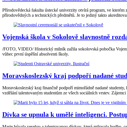
Přírodovědecká fakulta ústecké univerzity otvírá program, ve kterém 
přírodovědných a technických předmětů. Je to jediný takto akreditov
Vojenská škola v Sokolově slavnostně rozd
/FOTO, VIDEO/ Historický milník zažila sokolovská pobočka Vojenské
vůbec první úspěšní absolventi školy.
Moravskoslezský kraj podpoří nadané stude
Moravskoslezský kraj finančně podpoří mimořádně nadané studenty, kt
vzdělání talentovaným studentům ze všech sociálních vrstev. Zájemci
Dívka se upnula k umělé inteligenci. Postup
Marie bývala veselou a talentovanou dívkou, která milovala hudbu, ces