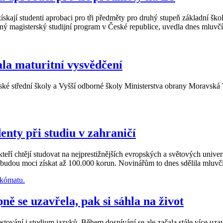
získají studenti aprobaci pro tři předměty pro druhý stupeň základní šk
aný magisterský studijní program v České republice, uvedla dnes mluvč
ala maturitní vysvědčení
 střední školy a Vyšší odborné školy Ministerstva obrany Moravská Tř
nty při studiu v zahraničí
eří chtějí studovat na nejprestižnějších evropských a světových univ
 budou moci získat až 100.000 korun. Novinářům to dnes sdělila mluvčí
ně se uzavřela, pak si sáhla na život
tování i studium jazyků. Během dospívání se ale začala stále více uzav