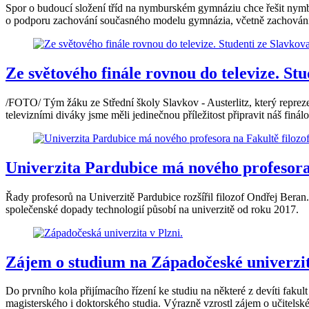
Spor o budoucí složení tříd na nymburském gymnáziu chce řešit nymb
o podporu zachování současného modelu gymnázia, včetně zachování 
Ze světového finále rovnou do televize. Stu
/FOTO/ Tým žáku ze Střední školy Slavkov - Austerlitz, který repre
televizními diváky jsme měli jedinečnou příležitost připravit náš finá
Univerzita Pardubice má nového profesora.
Řady profesorů na Univerzitě Pardubice rozšířil filozof Ondřej Beran.
společenské dopady technologií působí na univerzitě od roku 2017.
Zájem o studium na Západočeské univerzit
Do prvního kola přijímacího řízení ke studiu na některé z devíti faku
magisterského i doktorského studia. Výrazně vzrostl zájem o učitel