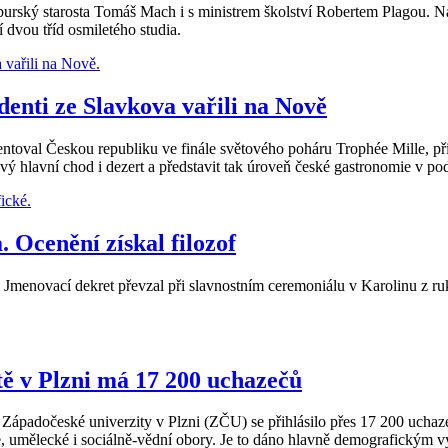
urský starosta Tomáš Mach i s ministrem školství Robertem Plagou. Na
dvou tříd osmiletého studia.
denti ze Slavkova vařili na Nově
zentoval Českou republiku ve finále světového poháru Trophée Mille, 
lový hlavní chod i dezert a představit tak úroveň české gastronomie v p
 Ocenění získal filozof
 Jmenovací dekret převzal při slavnostním ceremoniálu v Karolinu z ruko
ě v Plzni má 17 200 uchazečů
lt Západočeské univerzity v Plzni (ZČU) se přihlásilo přes 17 200 ucha
ské, umělecké i sociálně-vědní obory. Je to dáno hlavně demografickým