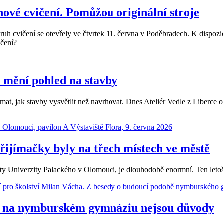
nové cvičení. Pomůžou originální stroje
h cvičení se otevřely ve čtvrtek 11. června v Poděbradech. K dispozici
ičení?
ce mění pohled na stavby
ajímat, jak stavby vysvětlit než navrhovat. Dnes Ateliér Vedle z Liber
ijímačky byly na třech místech ve městě
kulty Univerzity Palackého v Olomouci, je dlouhodobě enormní. Ten let
ám na nymburském gymnáziu nejsou důvody