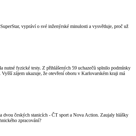
uperStar, vypráví o své inženýrské minulosti a vysvětluje, proč už
la nutné fyzické testy. Z přihlášených 59 uchazečů splnilo podmínky
t. Vyšší zájem ukazuje, že otevření oboru v Karlovarském kraji má
na dvou českých stanicích - ČT sport a Nova Action. Zaujaly hlášky
chnického zpracování?