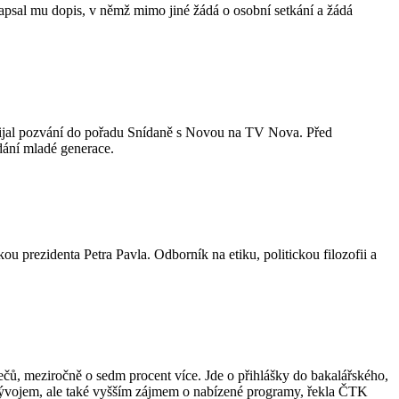
psal mu dopis, v němž mimo jiné žádá o osobní setkání a žádá
přijal pozvání do pořadu Snídaně s Novou na TV Nova. Před
odání mladé generace.
u prezidenta Petra Pavla. Odborník na etiku, politickou filozofii a
zečů, meziročně o sedm procent více. Jde o přihlášky do bakalářského,
 vývojem, ale také vyšším zájmem o nabízené programy, řekla ČTK