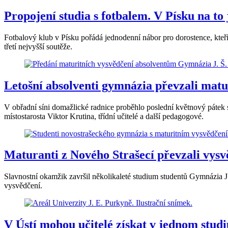
Propojení studia s fotbalem. V Písku na to 
Fotbalový klub v Písku pořádá jednodenní nábor pro dorostence, kteří 
třetí nejvyšší soutěže.
Letošní absolventi gymnázia převzali matu
V obřadní síni domažlické radnice proběhlo poslední květnový pátek 
místostarosta Viktor Krutina, třídní učitelé a další pedagogové.
Maturanti z Nového Strašecí převzali vys
Slavnostní okamžik završil několikaleté studium studentů Gymnázia J.
vysvědčení.
V Ústí mohou učitelé získat v jednom stud