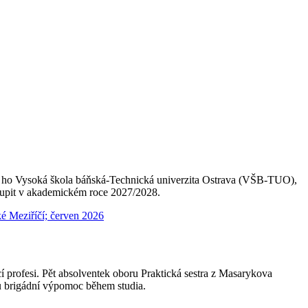
ne ho Vysoká škola báňská-Technická univerzita Ostrava (VŠB-TUO),
toupit v akademickém roce 2027/2028.
í profesi. Pět absolventek oboru Praktická sestra z Masarykova
u brigádní výpomoc během studia.