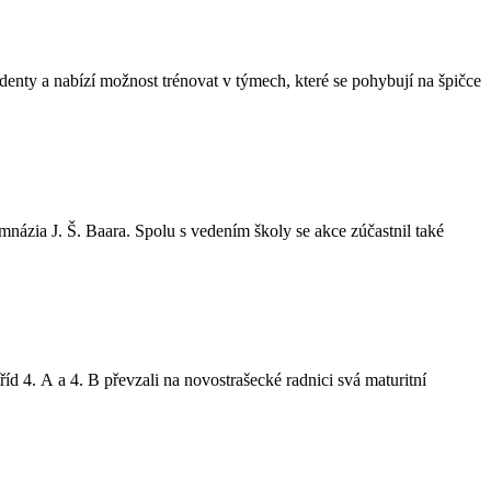
udenty a nabízí možnost trénovat v týmech, které se pohybují na špičce
názia J. Š. Baara. Spolu s vedením školy se akce zúčastnil také
d 4. A a 4. B převzali na novostrašecké radnici svá maturitní