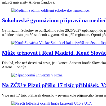
mluvčí univerzity Andrea Čandová.
Sokolovské gymnázium připraví na medicín
Gymnázium Sokolov se od školního roku 2026/2027 opět zapojí do př
nabídne místo pro 30 studentů z gymnázií napříč regionem. Oproti p
Může trénovat i Real Madrid. Kouč Slovácka
Dlouhá, více než desetiletá cesta, je u konce. Asistent kouče Slová
Arsenal Londýn.
Na ZČU v Plzni přišlo 17 tisíc přihlášek. V
Více než 17 tisíc přihlášek dorazilo v prvním kole přijímacího řízen