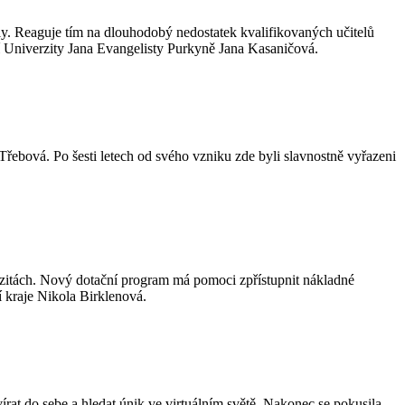
oly. Reaguje tím na dlouhodobý nedostatek kvalifikovaných učitelů
í Univerzity Jana Evangelisty Purkyně Jana Kasaničová.
ebová. Po šesti letech od svého vzniku zde byli slavnostně vyřazeni
erzitách. Nový dotační program má pomoci zpřístupnit nákladné
 kraje Nikola Birklenová.
írat do sebe a hledat únik ve virtuálním světě. Nakonec se pokusila