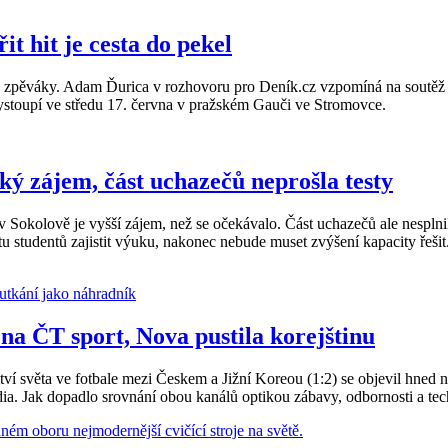
t hit je cesta do pekel
ké zpěváky. Adam Ďurica v rozhovoru pro Deník.cz vzpomíná na soutěž S
ystoupí ve středu 17. června v pražském Gauči ve Stromovce.
ký zájem, část uchazečů neprošla testy
 Sokolově je vyšší zájem, než se očekávalo. Část uchazečů ale nesplni
tu studentů zajistit výuku, nakonec nebude muset zvýšení kapacity řeši
 na ČT sport, Nova pustila korejštinu
ví světa ve fotbale mezi Českem a Jižní Koreou (1:2) se objevil hned 
ia. Jak dopadlo srovnání obou kanálů optikou zábavy, odbornosti a te