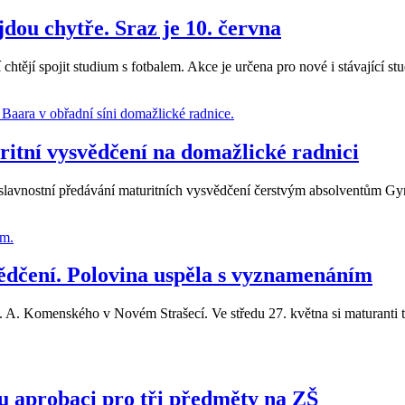
jdou chytře. Sraz je 10. června
chtějí spojit studium s fotbalem. Akce je určena pro nové i stávající st
ritní vysvědčení na domažlické radnici
slavnostní předávání maturitních vysvědčení čerstvým absolventům Gym
vědčení. Polovina uspěla s vyznamenáním
 A. Komenského v Novém Strašecí. Ve středu 27. května si maturanti tří
iu aprobaci pro tři předměty na ZŠ