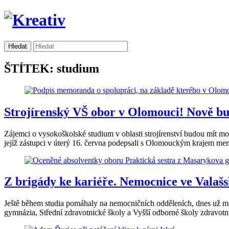
ŠTÍTEK: studium
Strojírenský VŠ obor v Olomouci! Nově b
Zájemci o vysokoškolské studium v oblasti strojírenství budou mít
jejíž zástupci v úterý 16. června podepsali s Olomouckým krajem me
Z brigády ke kariéře. Nemocnice ve Valašs
Ještě během studia pomáhaly na nemocničních odděleních, dnes už mají
gymnázia, Střední zdravotnické školy a Vyšší odborné školy zdravot