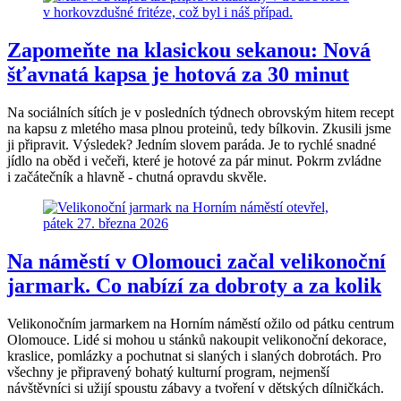
Zapomeňte na klasickou sekanou: Nová
šťavnatá kapsa je hotová za 30 minut
Na sociálních sítích je v posledních týdnech obrovským hitem recept
na kapsu z mletého masa plnou proteinů, tedy bílkovin. Zkusili jsme
ji připravit. Výsledek? Jedním slovem paráda. Je to rychlé snadné
jídlo na oběd i večeři, které je hotové za pár minut. Pokrm zvládne
i začátečník a hlavně - chutná opravdu skvěle.
Na náměstí v Olomouci začal velikonoční
jarmark. Co nabízí za dobroty a za kolik
Velikonočním jarmarkem na Horním náměstí ožilo od pátku centrum
Olomouce. Lidé si mohou u stánků nakoupit velikonoční dekorace,
kraslice, pomlázky a pochutnat si slaných i slaných dobrotách. Pro
všechny je připravený bohatý kulturní program, nejmenší
návštěvníci si užijí spoustu zábavy a tvoření v dětských dílničkách.