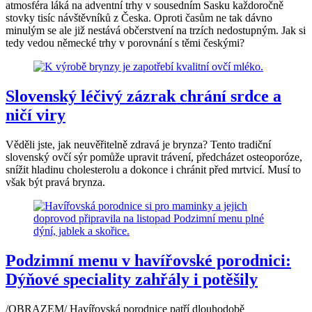
atmosféra láká na adventní trhy v sousedním Sasku každoročně
stovky tisíc návštěvníků z Česka. Oproti časům ne tak dávno
minulým se ale již nestává občerstvení na trzích nedostupným. Jak si
tedy vedou německé trhy v porovnání s těmi českými?
Slovenský léčivý zázrak chrání srdce a
ničí viry
Věděli jste, jak neuvěřitelně zdravá je brynza? Tento tradiční
slovenský ovčí sýr pomůže upravit trávení, předcházet osteoporóze,
snížit hladinu cholesterolu a dokonce i chránit před mrtvicí. Musí to
však být pravá brynza.
Podzimní menu v havířovské porodnici:
Dýňové speciality zahřály i potěšily
/OBRAZEM/ Havířovská porodnice patří dlouhodobě