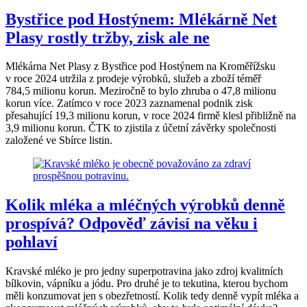
Bystřice pod Hostýnem: Mlékárně Net
Plasy rostly tržby, zisk ale ne
Mlékárna Net Plasy z Bystřice pod Hostýnem na Kroměřížsku
v roce 2024 utržila z prodeje výrobků, služeb a zboží téměř
784,5 milionu korun. Meziročně to bylo zhruba o 47,8 milionu
korun více. Zatímco v roce 2023 zaznamenal podnik zisk
přesahující 19,3 milionu korun, v roce 2024 firmě klesl přibližně na
3,9 milionu korun. ČTK to zjistila z účetní závěrky společnosti
založené ve Sbírce listin.
Kolik mléka a mléčných výrobků denně
prospívá? Odpověď závisí na věku i
pohlaví
Kravské mléko je pro jedny superpotravina jako zdroj kvalitních
bílkovin, vápníku a jódu. Pro druhé je to tekutina, kterou bychom
měli konzumovat jen s obezřetností. Kolik tedy denně vypít mléka a