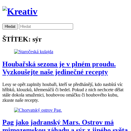
ŠTÍTEK: sýr
Houbařská sezona je v plném proudu.
Vyzkoušejte naše jedinečné recepty
Lesy se opět zaplnily houbaři, kteří se předhánějí, kdo nasbírá víc
hříbků, klouzků, křemenáčů či bedel. Pokud z nich nechcete dělat
stále dokola smaženici, houbovou omáčku či houbového kubu,
zkuste naše recepty.
Pag jako jadranský Mars. Ostrov má
mimozemskou záhadu a sýr z jiného světa