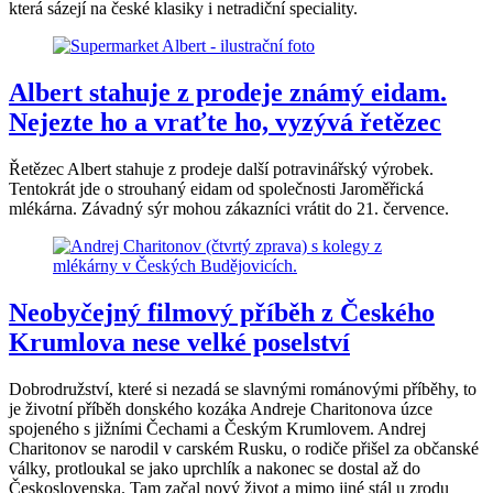
která sázejí na české klasiky i netradiční speciality.
Albert stahuje z prodeje známý eidam.
Nejezte ho a vraťte ho, vyzývá řetězec
Řetězec Albert stahuje z prodeje další potravinářský výrobek.
Tentokrát jde o strouhaný eidam od společnosti Jaroměřická
mlékárna. Závadný sýr mohou zákazníci vrátit do 21. července.
Neobyčejný filmový příběh z Českého
Krumlova nese velké poselství
Dobrodružství, které si nezadá se slavnými románovými příběhy, to
je životní příběh donského kozáka Andreje Charitonova úzce
spojeného s jižními Čechami a Českým Krumlovem. Andrej
Charitonov se narodil v carském Rusku, o rodiče přišel za občanské
války, protloukal se jako uprchlík a nakonec se dostal až do
Československa. Tam začal nový život a mimo jiné stál u zrodu