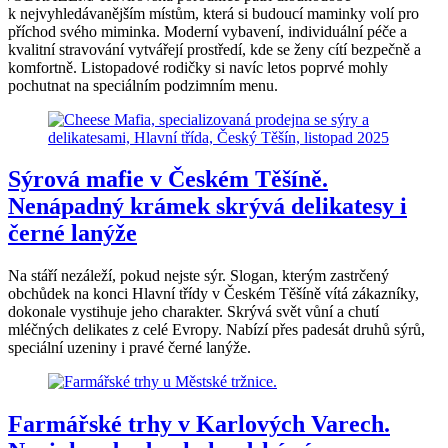
k nejvyhledávanějším místům, která si budoucí maminky volí pro
příchod svého miminka. Moderní vybavení, individuální péče a
kvalitní stravování vytvářejí prostředí, kde se ženy cítí bezpečně a
komfortně. Listopadové rodičky si navíc letos poprvé mohly
pochutnat na speciálním podzimním menu.
Sýrová mafie v Českém Těšíně.
Nenápadný krámek skrývá delikatesy i
černé lanýže
Na stáří nezáleží, pokud nejste sýr. Slogan, kterým zastrčený
obchůdek na konci Hlavní třídy v Českém Těšíně vítá zákazníky,
dokonale vystihuje jeho charakter. Skrývá svět vůní a chutí
mléčných delikates z celé Evropy. Nabízí přes padesát druhů sýrů,
speciální uzeniny i pravé černé lanýže.
Farmářské trhy v Karlových Varech.