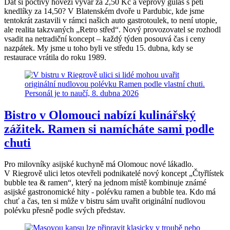
Dát si poctivý hovězí vývar za 2,50 Kč a vepřový guláš s pěti
knedlíky za 14,50? V Blatenském dvoře u Pardubic, kde jsme
tentokrát zastavili v rámci našich auto gastrotoulek, to není utopie,
ale realita takzvaných „Retro střed“. Nový provozovatel se rozhodl
vsadit na netradiční koncept – každý týden posouvá čas i ceny
nazpátek. My jsme u toho byli ve středu 15. dubna, kdy se
restaurace vrátila do roku 1989.
Bistro v Olomouci nabízí kulinářský
zážitek. Ramen si namícháte sami podle
chuti
Pro milovníky asijské kuchyně má Olomouc nové lákadlo.
V Riegrově ulici letos otevřeli podnikatelé nový koncept „Čtyřlístek
bubble tea & ramen“, který na jednom místě kombinuje známé
asijské gastronomické hity - polévku ramen a bubble tea. Kdo má
chuť a čas, ten si může v bistru sám uvařit originální nudlovou
polévku přesně podle svých představ.