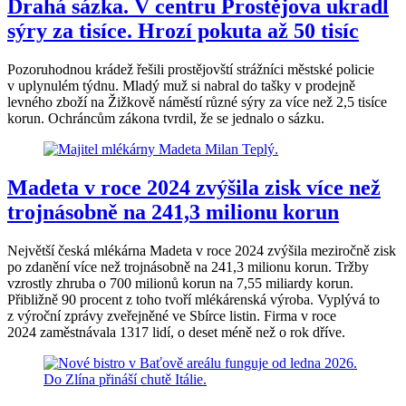
Drahá sázka. V centru Prostějova ukradl
sýry za tisíce. Hrozí pokuta až 50 tisíc
Pozoruhodnou krádež řešili prostějovští strážníci městské policie
v uplynulém týdnu. Mladý muž si nabral do tašky v prodejně
levného zboží na Žižkově náměstí různé sýry za více než 2,5 tisíce
korun. Ochráncům zákona tvrdil, že se jednalo o sázku.
Madeta v roce 2024 zvýšila zisk více než
trojnásobně na 241,3 milionu korun
Největší česká mlékárna Madeta v roce 2024 zvýšila meziročně zisk
po zdanění více než trojnásobně na 241,3 milionu korun. Tržby
vzrostly zhruba o 700 milionů korun na 7,55 miliardy korun.
Přibližně 90 procent z toho tvoří mlékárenská výroba. Vyplývá to
z výroční zprávy zveřejněné ve Sbírce listin. Firma v roce
2024 zaměstnávala 1317 lidí, o deset méně než o rok dříve.