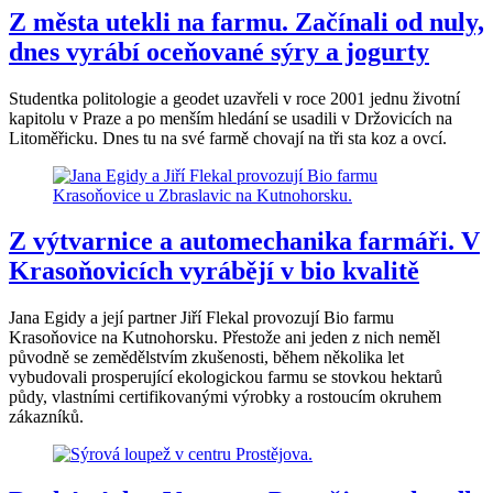
Z města utekli na farmu. Začínali od nuly,
dnes vyrábí oceňované sýry a jogurty
Studentka politologie a geodet uzavřeli v roce 2001 jednu životní
kapitolu v Praze a po menším hledání se usadili v Držovicích na
Litoměřicku. Dnes tu na své farmě chovají na tři sta koz a ovcí.
Z výtvarnice a automechanika farmáři. V
Krasoňovicích vyrábějí v bio kvalitě
Jana Egidy a její partner Jiří Flekal provozují Bio farmu
Krasoňovice na Kutnohorsku. Přestože ani jeden z nich neměl
původně se zemědělstvím zkušenosti, během několika let
vybudovali prosperující ekologickou farmu se stovkou hektarů
půdy, vlastními certifikovanými výrobky a rostoucím okruhem
zákazníků.