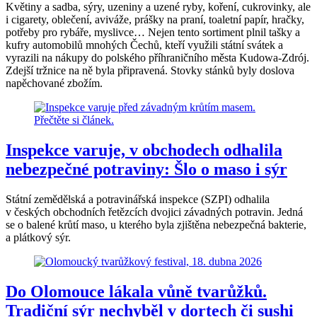
Květiny a sadba, sýry, uzeniny a uzené ryby, koření, cukrovinky, ale
i cigarety, oblečení, aviváže, prášky na praní, toaletní papír, hračky,
potřeby pro rybáře, myslivce… Nejen tento sortiment plnil tašky a
kufry automobilů mnohých Čechů, kteří využili státní svátek a
vyrazili na nákupy do polského příhraničního města Kudowa-Zdrój.
Zdejší tržnice na ně byla připravená. Stovky stánků byly doslova
napěchované zbožím.
Inspekce varuje, v obchodech odhalila
nebezpečné potraviny: Šlo o maso i sýr
Státní zemědělská a potravinářská inspekce (SZPI) odhalila
v českých obchodních řetězcích dvojici závadných potravin. Jedná
se o balené krůtí maso, u kterého byla zjištěna nebezpečná bakterie,
a plátkový sýr.
Do Olomouce lákala vůně tvarůžků.
Tradiční sýr nechyběl v dortech či sushi