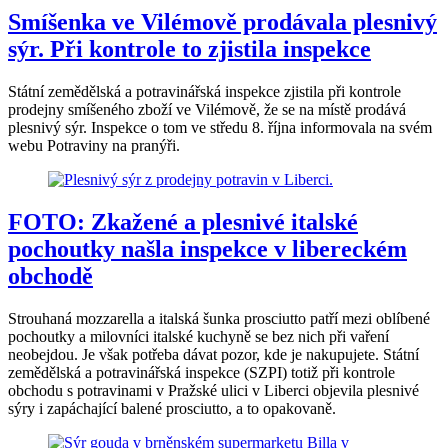
Smíšenka ve Vilémově prodávala plesnivý
sýr. Při kontrole to zjistila inspekce
Státní zemědělská a potravinářská inspekce zjistila při kontrole
prodejny smíšeného zboží ve Vilémově, že se na místě prodává
plesnivý sýr. Inspekce o tom ve středu 8. října informovala na svém
webu Potraviny na pranýři.
FOTO: Zkažené a plesnivé italské
pochoutky našla inspekce v libereckém
obchodě
Strouhaná mozzarella a italská šunka prosciutto patří mezi oblíbené
pochoutky a milovníci italské kuchyně se bez nich při vaření
neobejdou. Je však potřeba dávat pozor, kde je nakupujete. Státní
zemědělská a potravinářská inspekce (SZPI) totiž při kontrole
obchodu s potravinami v Pražské ulici v Liberci objevila plesnivé
sýry i zapáchající balené prosciutto, a to opakovaně.