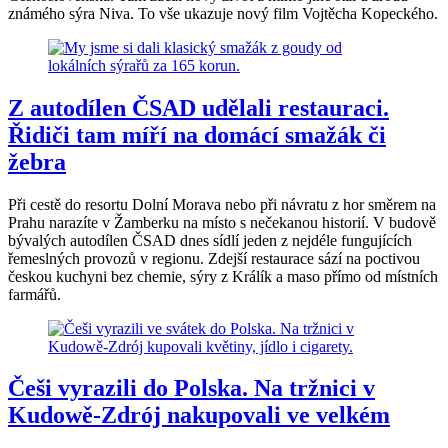
známého sýra Niva. To vše ukazuje nový film Vojtěcha Kopeckého.
Z autodílen ČSAD udělali restauraci.
Řidiči tam míří na domácí smažák či
žebra
Při cestě do resortu Dolní Morava nebo při návratu z hor směrem na
Prahu narazíte v Žamberku na místo s nečekanou historií. V budově
bývalých autodílen ČSAD dnes sídlí jeden z nejdéle fungujících
řemeslných provozů v regionu. Zdejší restaurace sází na poctivou
českou kuchyni bez chemie, sýry z Králík a maso přímo od místních
farmářů.
Češi vyrazili do Polska. Na tržnici v
Kudowě-Zdrój nakupovali ve velkém