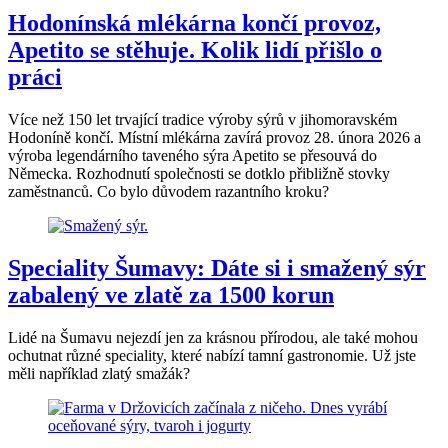
Hodonínská mlékárna končí provoz,
Apetito se stěhuje. Kolik lidí přišlo o
práci
Více než 150 let trvající tradice výroby sýrů v jihomoravském
Hodoníně končí. Místní mlékárna zavírá provoz 28. února 2026 a
výroba legendárního taveného sýra Apetito se přesouvá do
Německa. Rozhodnutí společnosti se dotklo přibližně stovky
zaměstnanců. Co bylo důvodem razantního kroku?
Speciality Šumavy: Dáte si i smažený sýr
zabalený ve zlatě za 1500 korun
Lidé na Šumavu nejezdí jen za krásnou přírodou, ale také mohou
ochutnat různé speciality, které nabízí tamní gastronomie. Už jste
měli například zlatý smažák?