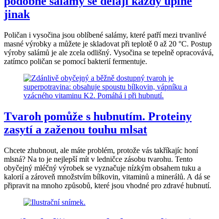
podobné salámy se dělají každý úplně
jinak
Poličan i vysočina jsou oblíbené salámy, které patří mezi trvanlivé
masné výrobky a můžete je skladovat při teplotě 0 až 20 °C. Postup
výroby salámů je ale zcela odlišný. Vysočina se tepelně opracovává,
zatímco poličan se pomocí bakterií fermentuje.
Tvaroh pomůže s hubnutím. Proteiny
zasytí a zaženou touhu mlsat
Chcete zhubnout, ale máte problém, protože vás takříkajíc honí
mlsná? Na to je nejlepší mít v ledničce zásobu tvarohu. Tento
obyčejný mléčný výrobek se vyznačuje nízkým obsahem tuku a
kalorií a zároveň množstvím bílkovin, vitaminů a minerálů. A dá se
připravit na mnoho způsobů, které jsou vhodné pro zdravé hubnutí.