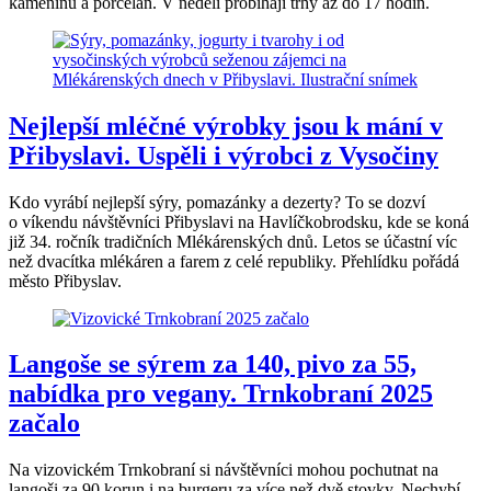
kameninu a porcelán. V neděli probíhají trhy až do 17 hodin.
Nejlepší mléčné výrobky jsou k mání v
Přibyslavi. Uspěli i výrobci z Vysočiny
Kdo vyrábí nejlepší sýry, pomazánky a dezerty? To se dozví
o víkendu návštěvníci Přibyslavi na Havlíčkobrodsku, kde se koná
již 34. ročník tradičních Mlékárenských dnů. Letos se účastní víc
než dvacítka mlékáren a farem z celé republiky. Přehlídku pořádá
město Přibyslav.
Langoše se sýrem za 140, pivo za 55,
nabídka pro vegany. Trnkobraní 2025
začalo
Na vizovickém Trnkobraní si návštěvníci mohou pochutnat na
langoši za 90 korun i na burgeru za více než dvě stovky. Nechybí