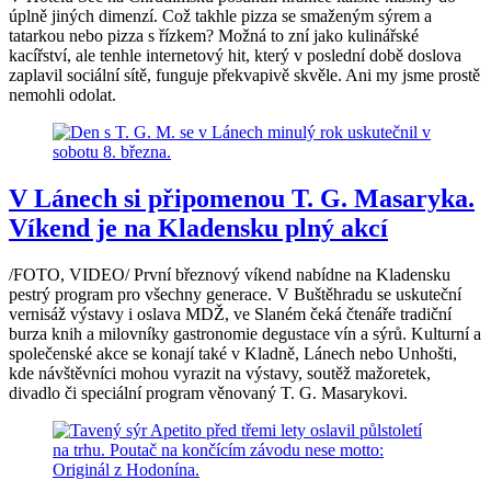
úplně jiných dimenzí. Což takhle pizza se smaženým sýrem a
tatarkou nebo pizza s řízkem? Možná to zní jako kulinářské
kacířství, ale tenhle internetový hit, který v poslední době doslova
zaplavil sociální sítě, funguje překvapivě skvěle. Ani my jsme prostě
nemohli odolat.
V Lánech si připomenou T. G. Masaryka.
Víkend je na Kladensku plný akcí
/FOTO, VIDEO/ První březnový víkend nabídne na Kladensku
pestrý program pro všechny generace. V Buštěhradu se uskuteční
vernisáž výstavy i oslava MDŽ, ve Slaném čeká čtenáře tradiční
burza knih a milovníky gastronomie degustace vín a sýrů. Kulturní a
společenské akce se konají také v Kladně, Lánech nebo Unhošti,
kde návštěvníci mohou vyrazit na výstavy, soutěž mažoretek,
divadlo či speciální program věnovaný T. G. Masarykovi.