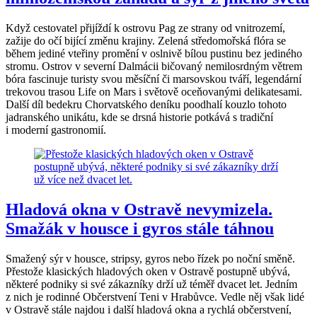
Když cestovatel přijíždí k ostrovu Pag ze strany od vnitrozemí,
zažije do očí bijící změnu krajiny. Zelená středomořská flóra se
během jediné vteřiny promění v oslnivě bílou pustinu bez jediného
stromu. Ostrov v severní Dalmácii bičovaný nemilosrdným větrem
bóra fascinuje turisty svou měsíční či marsovskou tváří, legendární
trekovou trasou Life on Mars i světově oceňovanými delikatesami.
Další díl bedekru Chorvatského deníku poodhalí kouzlo tohoto
jadranského unikátu, kde se drsná historie potkává s tradiční
i moderní gastronomií.
Hladová okna v Ostravě nevymizela.
Smažák v housce i gyros stále táhnou
Smažený sýr v housce, stripsy, gyros nebo řízek po noční směně.
Přestože klasických hladových oken v Ostravě postupně ubývá,
některé podniky si své zákazníky drží už téměř dvacet let. Jedním
z nich je rodinné Občerstvení Teni v Hrabůvce. Vedle něj však lidé
v Ostravě stále najdou i další hladová okna a rychlá občerstvení,