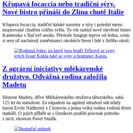
Křupavá focaccia nebo tradiční sýry.
Nové bistro přináší do Zlína chutě Itálie
Křupavá focaccia, tradiční italské uzeniny a sýry i polední menu
inspirované chutěmi celého světa. To vše nabízí nově otevřené bistro
Kanteenka v Baťově areálu. Přestože funguje teprve od ledna, cestu
si sem už nacházejí zaměstnanci okolních firem i lidé z širšího okolí.
Z agrární iniciativy mlékárenské
družstvo. Odvážná rodina založila
Madetu
Historie Madety, dříve Mlékárenského družstva táborského, sahá
125 let do minulosti. Za nápadem na agrární sdružení stál tehdy
baron Ervín Nádherný z Chotovin a jedna velká rodina vedená třemi
statkáři. O jejich příběh se s Deníkem podělil pravnuk jednoho
z nich, ekonom Pavel Studík.