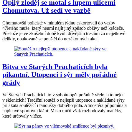
Opilý zloděj se motal s lupem ulicemi
Chomutova. Už sedí ve vazbě
Chomutovští policisté v minulém týdnu eskortovali do vazby
47letého muže, který neumí najít jiný způsob obživy než krádeže.
Přestože je ve zkušební době kvůli dřívějším trestům za majetkové
delikty, opakovaně se pouštěl do nezákonných akcí.
Bitva ve Starých Prachaticích byla
pikantní. Utopenci i sýr měly pořádné
grády
Ve Starých Prachaticích to v sobotu opět pořádně vřelo, a to nejen
v sklenicích! Tradiční soutěž o nejlepší utopence a nakládané sýry
přilákala soutěžící i fanoušky dobrého jídla. Atmosféra připomínala
napínavé sportovní klání. Místo míčů však rozhodovaly matičky,
které určovaly vítěze.