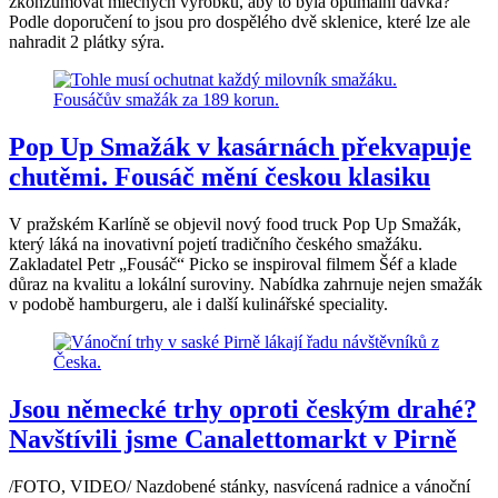
zkonzumovat mléčných výrobků, aby to byla optimální dávka?
Podle doporučení to jsou pro dospělého dvě sklenice, které lze ale
nahradit 2 plátky sýra.
Pop Up Smažák v kasárnách překvapuje
chutěmi. Fousáč mění českou klasiku
V pražském Karlíně se objevil nový food truck Pop Up Smažák,
který láká na inovativní pojetí tradičního českého smažáku.
Zakladatel Petr „Fousáč“ Picko se inspiroval filmem Šéf a klade
důraz na kvalitu a lokální suroviny. Nabídka zahrnuje nejen smažák
v podobě hamburgeru, ale i další kulinářské speciality.
Jsou německé trhy oproti českým drahé?
Navštívili jsme Canalettomarkt v Pirně
/FOTO, VIDEO/ Nazdobené stánky, nasvícená radnice a vánoční