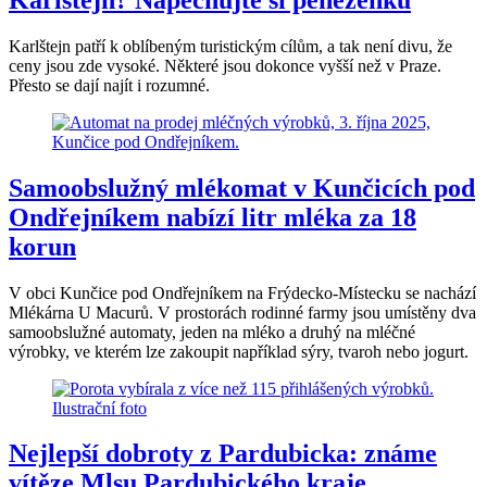
Karlštejn patří k oblíbeným turistickým cílům, a tak není divu, že
ceny jsou zde vysoké. Některé jsou dokonce vyšší než v Praze.
Přesto se dají najít i rozumné.
Samoobslužný mlékomat v Kunčicích pod
Ondřejníkem nabízí litr mléka za 18
korun
V obci Kunčice pod Ondřejníkem na Frýdecko-Místecku se nachází
Mlékárna U Macurů. V prostorách rodinné farmy jsou umístěny dva
samoobslužné automaty, jeden na mléko a druhý na mléčné
výrobky, ve kterém lze zakoupit například sýry, tvaroh nebo jogurt.
Nejlepší dobroty z Pardubicka: známe
vítěze Mlsu Pardubického kraje