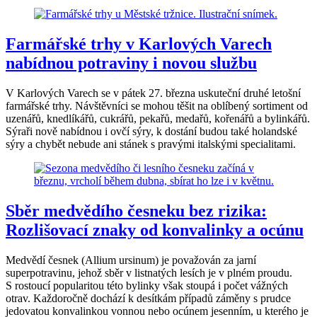
Farmářské trhy v Karlových Varech
nabídnou potraviny i novou službu
V Karlových Varech se v pátek 27. března uskuteční druhé letošní
farmářské trhy. Návštěvníci se mohou těšit na oblíbený sortiment od
uzenářů, knedlíkářů, cukrářů, pekařů, medařů, kořenářů a bylinkářů.
Sýraři nově nabídnou i ovčí sýry, k dostání budou také holandské
sýry a chybět nebude ani stánek s pravými italskými specialitami.
Sběr medvědího česneku bez rizika:
Rozlišovací znaky od konvalinky a ocúnu
Medvědí česnek (Allium ursinum) je považován za jarní
superpotravinu, jehož sběr v listnatých lesích je v plném proudu.
S rostoucí popularitou této bylinky však stoupá i počet vážných
otrav. Každoročně dochází k desítkám případů záměny s prudce
jedovatou konvalinkou vonnou nebo ocúnem jesenním, u kterého je