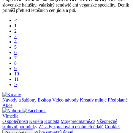
slovenské halušky, valašský sendwič ani veganské speciality. Deník
přináší přehled letošních cen jídla a pití.
<
1
2
3
4
5
6
7
8
9
10
11
>
Návody a šablony
E-shop
Video návody
Kreativ miluje
Předplatné
Akce
Vlmedia
O společnosti
Kariéra
Kontakt
Mojepředplatné.cz
Všeobecné
smluvní podmínky
Zásady zpracování osobních údajů
Cookies
Práva subjektů údajů
Zpracování dat