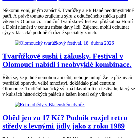
Někomu voní, jiným zapáchá. Tvarůžky ale k Hané neodmyslitelně
patří. A právě tomuto zrajícímu sýru z odtučněného mléka patřil
víkend v Olomouci. Tradiční Tvarůžkový festival přilákal na Horní
a Dolní náměstí v centru města davy lidí. Zájemci mohli ochutnat
sýry v klasické podobě či různé speciality z nich.
Tvarůžkové sushi i zákusky. Festival v
Olomouci nabídl i neobvyklé kombinace.
Říká se, že je lidé nemohou ani cítit, nebo je milují. Že je příznivců
tvarůžků opravdu velké množství, dokládalo plné centrum
Olomouce. Tradiční hanácký sýr má hlavní roli na festivalu, který se
v kulisách historických paláců a kašen konal celý víkend.
Oběd jen za 17 Kč? Podnik rozjel retro
středy s levnými jídly jako z roku 1989