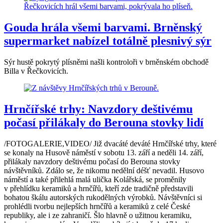
Gouda hrála všemi barvami. Brněnský
supermarket nabízel totálně plesnivý sýr
Sýr hustě pokrytý plísněmi našli kontroloři v brněnském obchodě
Billa v Řečkovicích.
Hrnčířské trhy: Navzdory deštivému
počasí přilákaly do Berouna stovky lidí
/FOTOGALERIE,VIDEO/ Již dvacáté deváté Hrnčířské trhy, které
se konaly na Husově náměstí v sobotu 13. září a neděli 14. září,
přilákaly navzdory deštivému počasí do Berouna stovky
návštěvníků. Zdálo se, že nikomu nedělní déšť nevadil. Husovo
náměstí a také přilehlá malá ulička Kolářská, se proměnily
v přehlídku keramiků a hrnčířů, kteří zde tradičně představili
bohatou škálu autorských rukodělných výrobků. Návštěvníci si
prohlédli tvorbu nejlepších hrnčířů a keramiků z celé České
republiky, ale i ze zahraničí. Šlo hlavně o užitnou keramiku,