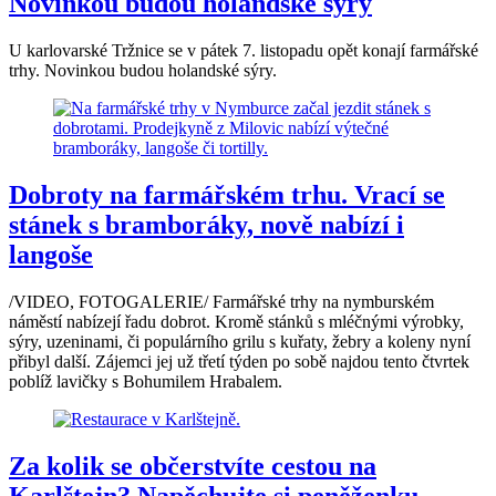
Novinkou budou holandské sýry
U karlovarské Tržnice se v pátek 7. listopadu opět konají farmářské
trhy. Novinkou budou holandské sýry.
Dobroty na farmářském trhu. Vrací se
stánek s bramboráky, nově nabízí i
langoše
/VIDEO, FOTOGALERIE/ Farmářské trhy na nymburském
náměstí nabízejí řadu dobrot. Kromě stánků s mléčnými výrobky,
sýry, uzeninami, či populárního grilu s kuřaty, žebry a koleny nyní
přibyl další. Zájemci jej už třetí týden po sobě najdou tento čtvrtek
poblíž lavičky s Bohumilem Hrabalem.
Za kolik se občerstvíte cestou na
Karlštejn? Napěchujte si peněženku