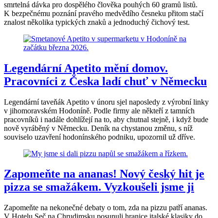
smrtelná dávka pro dospělého člověka pouhých 60 gramů listů.
K bezpečnému poznání pravého medvědího česneku přitom stačí
znalost několika typických znaků a jednoduchý čichový test.
Legendární Apetito mění domov.
Pracovníci z Česka ladí chuť v Německu
Legendární taveňák Apetito v únoru sjel naposledy z výrobní linky
v jihomoravském Hodoníně. Podle firmy ale někteří z tamních
pracovníků i nadále dohlížejí na to, aby chutnal stejně, i když bude
nově vyráběný v Německu. Deník na chystanou změnu, s níž
souviselo uzavření hodonínského podniku, upozornil už dříve.
Zapomeňte na ananas! Nový český hit je
pizza se smažákem. Vyzkoušeli jsme ji
Zapomeňte na nekonečné debaty o tom, zda na pizzu patří ananas.
V Hotelu Seč na Chrudimsku posunuli hranice italské klasiky do