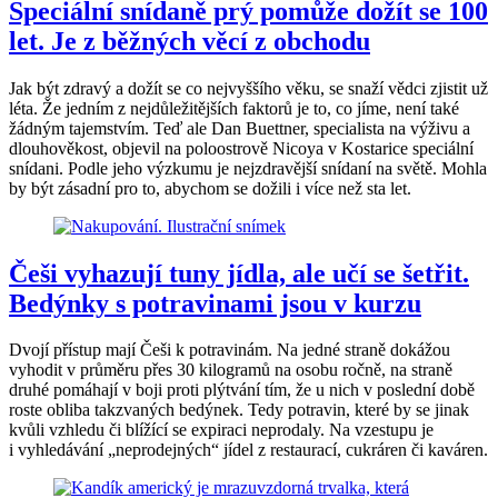
Speciální snídaně prý pomůže dožít se 100
let. Je z běžných věcí z obchodu
Jak být zdravý a dožít se co nejvyššího věku, se snaží vědci zjistit už
léta. Že jedním z nejdůležitějších faktorů je to, co jíme, není také
žádným tajemstvím. Teď ale Dan Buettner, specialista na výživu a
dlouhověkost, objevil na poloostrově Nicoya v Kostarice speciální
snídani. Podle jeho výzkumu je nejzdravější snídaní na světě. Mohla
by být zásadní pro to, abychom se dožili i více než sta let.
Češi vyhazují tuny jídla, ale učí se šetřit.
Bedýnky s potravinami jsou v kurzu
Dvojí přístup mají Češi k potravinám. Na jedné straně dokážou
vyhodit v průměru přes 30 kilogramů na osobu ročně, na straně
druhé pomáhají v boji proti plýtvání tím, že u nich v poslední době
roste obliba takzvaných bedýnek. Tedy potravin, které by se jinak
kvůli vzhledu či blížící se expiraci neprodaly. Na vzestupu je
i vyhledávání „neprodejných“ jídel z restaurací, cukráren či kaváren.