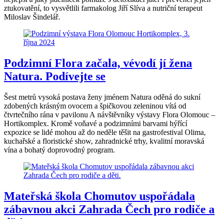
ztukovatění, to vysvětlili farmakolog Jiří Slíva a nutriční terapeut
Miloslav Šindelář.
Podzimní Flora začala, vévodí jí žena
Natura. Podívejte se
Šest metrů vysoká postava ženy jménem Natura oděná do sukní
zdobených krásným ovocem a špičkovou zeleninou vítá od
čtvrtečního rána v pavilonu A návštěvníky výstavy Flora Olomouc –
Hortikomplex. Kromě voňavé a podzimními barvami hýřící
expozice se lidé mohou až do neděle těšit na gastrofestival Olima,
kuchařské a floristické show, zahradnické trhy, kvalitní moravská
vína a bohatý doprovodný program.
Mateřská škola Chomutov uspořádala
zábavnou akci Zahrada Čech pro rodiče a