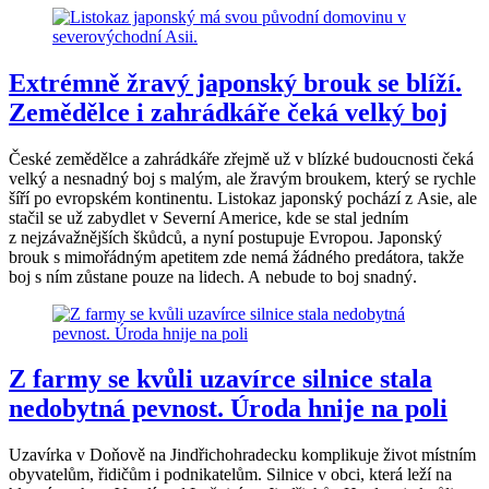
Extrémně žravý japonský brouk se blíží.
Zemědělce i zahrádkáře čeká velký boj
České zemědělce a zahrádkáře zřejmě už v blízké budoucnosti čeká
velký a nesnadný boj s malým, ale žravým broukem, který se rychle
šíří po evropském kontinentu. Listokaz japonský pochází z Asie, ale
stačil se už zabydlet v Severní Americe, kde se stal jedním
z nejzávažnějších škůdců, a nyní postupuje Evropou. Japonský
brouk s mimořádným apetitem zde nemá žádného predátora, takže
boj s ním zůstane pouze na lidech. A nebude to boj snadný.
Z farmy se kvůli uzavírce silnice stala
nedobytná pevnost. Úroda hnije na poli
Uzavírka v Doňově na Jindřichohradecku komplikuje život místním
obyvatelům, řidičům i podnikatelům. Silnice v obci, která leží na