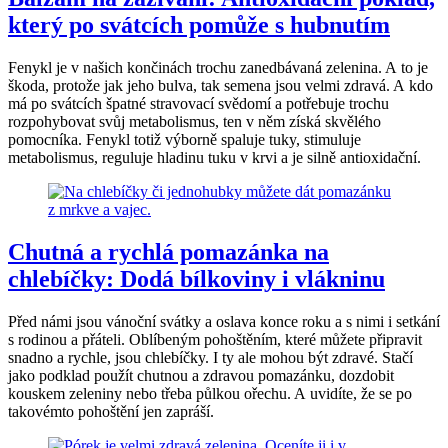
který po svátcích pomůže s hubnutím
Fenykl je v našich končinách trochu zanedbávaná zelenina. A to je
škoda, protože jak jeho bulva, tak semena jsou velmi zdravá. A kdo
má po svátcích špatné stravovací svědomí a potřebuje trochu
rozpohybovat svůj metabolismus, ten v něm získá skvělého
pomocníka. Fenykl totiž výborně spaluje tuky, stimuluje
metabolismus, reguluje hladinu tuku v krvi a je silně antioxidační.
Chutná a rychlá pomazánka na
chlebíčky: Dodá bílkoviny i vlákninu
Před námi jsou vánoční svátky a oslava konce roku a s nimi i setkání
s rodinou a přáteli. Oblíbeným pohoštěním, které můžete připravit
snadno a rychle, jsou chlebíčky. I ty ale mohou být zdravé. Stačí
jako podklad použít chutnou a zdravou pomazánku, dozdobit
kouskem zeleniny nebo třeba půlkou ořechu. A uvidíte, že se po
takovémto pohoštění jen zapráší.