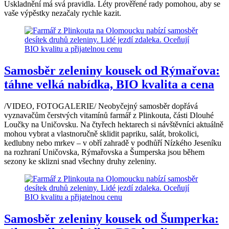
Uskladnění má svá pravidla. Léty prověřené rady pomohou, aby se
vaše výpěstky nezačaly rychle kazit.
Samosběr zeleniny kousek od Rýmařova:
táhne velká nabídka, BIO kvalita a cena
/VIDEO, FOTOGALERIE/ Neobyčejný samosběr dopřává
vyznavačům čerstvých vitamínů farmář z Plinkouta, části Dlouhé
Loučky na Uničovsku. Na čtyřech hektarech si návštěvníci aktuálně
mohou vybrat a vlastnoručně sklidit papriku, salát, brokolici,
kedlubny nebo mrkev – v obří zahradě v podhůří Nízkého Jeseníku
na rozhraní Uničovska, Rýmařovska a Šumperska jsou během
sezony ke sklizni snad všechny druhy zeleniny.
Samosběr zeleniny kousek od Šumperka: