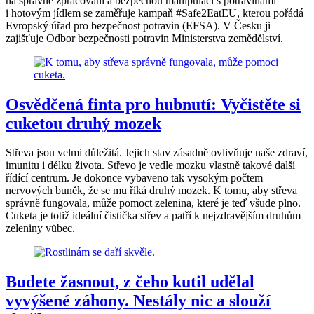
na správné zpracování a bezpečnou manipulaci s potravinami
i hotovým jídlem se zaměřuje kampaň #Safe2EatEU, kterou pořádá
Evropský úřad pro bezpečnost potravin (EFSA). V Česku ji
zajišťuje Odbor bezpečnosti potravin Ministerstva zemědělství.
Osvědčená finta pro hubnutí: Vyčistěte si
cuketou druhý mozek
Střeva jsou velmi důležitá. Jejich stav zásadně ovlivňuje naše zdraví,
imunitu i délku života. Střevo je vedle mozku vlastně takové další
řídící centrum. Je dokonce vybaveno tak vysokým počtem
nervových buněk, že se mu říká druhý mozek. K tomu, aby střeva
správně fungovala, může pomoct zelenina, které je teď všude plno.
Cuketa je totiž ideální čistička střev a patří k nejzdravějším druhům
zeleniny vůbec.
Budete žasnout, z čeho kutil udělal
vyvýšené záhony. Nestály nic a slouží