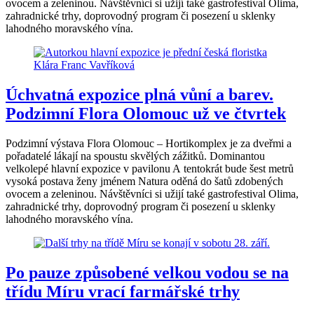
ovocem a zeleninou. Návštěvníci si užijí také gastrofestival Olima,
zahradnické trhy, doprovodný program či posezení u sklenky
lahodného moravského vína.
Úchvatná expozice plná vůní a barev.
Podzimní Flora Olomouc už ve čtvrtek
Podzimní výstava Flora Olomouc – Hortikomplex je za dveřmi a
pořadatelé lákají na spoustu skvělých zážitků. Dominantou
velkolepé hlavní expozice v pavilonu A tentokrát bude šest metrů
vysoká postava ženy jménem Natura oděná do šatů zdobených
ovocem a zeleninou. Návštěvníci si užijí také gastrofestival Olima,
zahradnické trhy, doprovodný program či posezení u sklenky
lahodného moravského vína.
Po pauze způsobené velkou vodou se na
třídu Míru vrací farmářské trhy