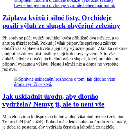
Záplava květů i silné listy. Orchideje
posílí výluh ze slupek obyčejné zeleniny
Při správné péči vydrží orchidej kvést přibližně dva měsíce, a to
zhruba třikrát ročně. Pokud jí však připravíte správnou zálivku,
obdaří vás záplavou květů a její listy výrazně posílí. Zkrátka celkově
podpoříte zdravý růst rostliny i její kořenový systém. A to vše
dokáže elixír z obyčejných cibulových slupek, který orchidejím
připraví vydatnou výživu. Nestojí téměř nic a doma ho vyrobíte
raz dva.
Jak uskladnit úrodu, aby dlouho
vydržela? Nemýt ji, ale to není vše
Mít celou zimu k dispozici chutné a plné vitaminů ovoce i zeleninu.
To by chtěl jistě každý. Pokud máte letos bohatou úrodu ze zahrady,
je třeba se postarat, aby vydržela čerstvá a lahodná co nejdéle.