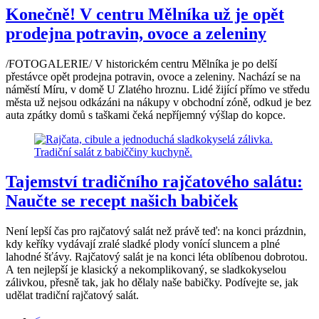
Konečně! V centru Mělníka už je opět
prodejna potravin, ovoce a zeleniny
/FOTOGALERIE/ V historickém centru Mělníka je po delší
přestávce opět prodejna potravin, ovoce a zeleniny. Nachází se na
náměstí Míru, v domě U Zlatého hroznu. Lidé žijící přímo ve středu
města už nejsou odkázáni na nákupy v obchodní zóně, odkud je bez
auta zpátky domů s taškami čeká nepříjemný výšlap do kopce.
Tajemství tradičního rajčatového salátu:
Naučte se recept našich babiček
Není lepší čas pro rajčatový salát než právě teď: na konci prázdnin,
kdy keříky vydávají zralé sladké plody vonící sluncem a plné
lahodné šťávy. Rajčatový salát je na konci léta oblíbenou dobrotou.
A ten nejlepší je klasický a nekomplikovaný, se sladkokyselou
zálivkou, přesně tak, jak ho dělaly naše babičky. Podívejte se, jak
udělat tradiční rajčatový salát.