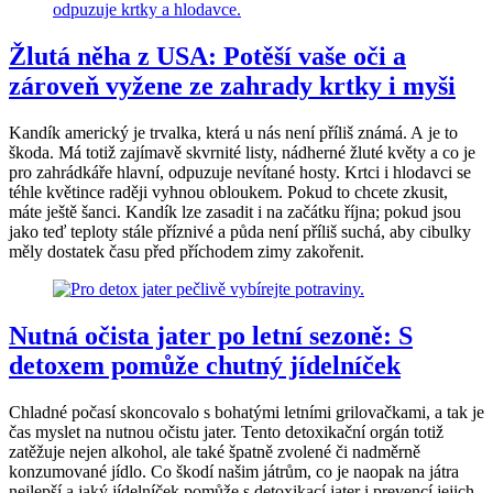
Žlutá něha z USA: Potěší vaše oči a
zároveň vyžene ze zahrady krtky i myši
Kandík americký je trvalka, která u nás není příliš známá. A je to
škoda. Má totiž zajímavě skvrnité listy, nádherné žluté květy a co je
pro zahrádkáře hlavní, odpuzuje nevítané hosty. Krtci i hlodavci se
téhle květince raději vyhnou obloukem. Pokud to chcete zkusit,
máte ještě šanci. Kandík lze zasadit i na začátku října; pokud jsou
jako teď teploty stále příznivé a půda není příliš suchá, aby cibulky
měly dostatek času před příchodem zimy zakořenit.
Nutná očista jater po letní sezoně: S
detoxem pomůže chutný jídelníček
Chladné počasí skoncovalo s bohatými letními grilovačkami, a tak je
čas myslet na nutnou očistu jater. Tento detoxikační orgán totiž
zatěžuje nejen alkohol, ale také špatně zvolené či nadměrně
konzumované jídlo. Co škodí našim játrům, co je naopak na játra
nejlepší a jaký jídelníček pomůže s detoxikací jater i prevencí jejich