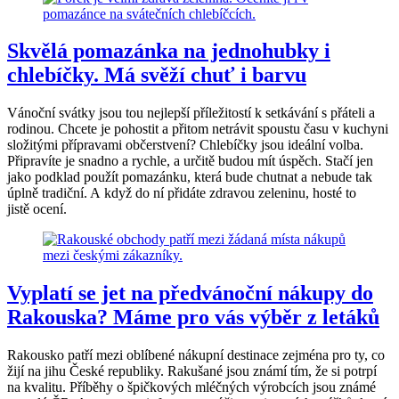
Skvělá pomazánka na jednohubky i
chlebíčky. Má svěží chuť i barvu
Vánoční svátky jsou tou nejlepší příležitostí k setkávání s přáteli a
rodinou. Chcete je pohostit a přitom netrávit spoustu času v kuchyni
složitými přípravami občerstvení? Chlebíčky jsou ideální volba.
Připravíte je snadno a rychle, a určitě budou mít úspěch. Stačí jen
jako podklad použít pomazánku, která bude chutnat a nebude tak
úplně tradiční. A když do ní přidáte zdravou zeleninu, hosté to
jistě ocení.
Vyplatí se jet na předvánoční nákupy do
Rakouska? Máme pro vás výběr z letáků
Rakousko patří mezi oblíbené nákupní destinace zejména pro ty, co
žijí na jihu České republiky. Rakušané jsou známí tím, že si potrpí
na kvalitu. Příběhy o špičkových mléčných výrobcích jsou známé