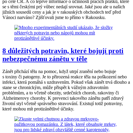
po celé ČR. A co teprve informace o účinnosti pracích prášků, které
se s těmi českými prý vůbec nedají srovnat. Jaké jsou ale u našich
jižních sousedů ceny a jak je v rakouských obchodech teď před
Vánoci narváno? Zjišťovali jsme to přímo v Rakousku.
8 důležitých potravin, které bojují proti
nebezpečnému zánětu v těle
Zánět přichází tělu na pomoc, když utrpí zranění nebo bojuje
s toxiny či patogeny. Je to přirozená reakce těla na poškození nebo
infekci, která pomáhá s uzdravením. Pokud však zánět trvá dlouho a
stane se chronickým, může přispět k vážným zdravotním
problémům, a to včetně obezity, srdečních chorob, rakoviny či
Alzheimerovy choroby. K prevenci takového zánětu patří zdravý
životní styl včetně správného stravování. Existují totiž potraviny,
které mohou mít protizánětlivé účinky.