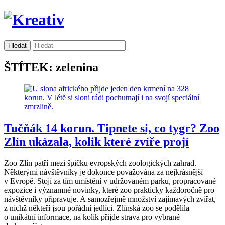
ŠTÍTEK: zelenina
Tučňák 14 korun. Tipnete si, co tygr? Zoo
Zlín ukázala, kolik které zvíře projí
Zoo Zlín patří mezi špičku evropských zoologických zahrad.
Některými návštěvníky je dokonce považována za nejkrásnější
v Evropě. Stojí za tím umístění v udržovaném parku, propracované
expozice i významné novinky, které zoo prakticky každoročně pro
návštěvníky připravuje. A samozřejmě množství zajímavých zvířat,
z nichž někteří jsou pořádní jedlíci. Zlínská zoo se podělila
o unikátní informace, na kolik přijde strava pro vybrané