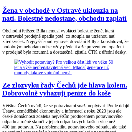
Žena v obchodě v Ostravě uklouzla na
nati. Bolestné nedostane, obchodu zaplatí
Obchodní řetězec Billa nemusí vyplácet bolestné ženě, která
v ostravské prodejně upadla poté, co stoupla na utrženou nať
z ředkviček. Nejvyšší soud vyhověl dovolání Billy a konstatoval, že
podobným nehodám nelze vždy předejít a že preventivní opatření
v prodejně byla rozumná a dostatečná, zjistila ČTK z úřední desky.
Ze zlozvyku řady Čechů jde hlava kolem.
Dobrovolně vyhazují peníze do koše
Většina Čechů uvádí, že se potravinami snaží neplýtvat. Podle údajů
Ústavu zemědělské ekonomiky a informací z roku 2023 jsou ale
české domácnosti zdaleka největším producentem potravinového
odpadu a ročně skončí v jejich odpadkových koších více než
400 tun potravin. Na problematiku potravinového odpadu, ale také