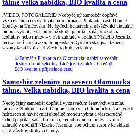
táhne velká nabídka, BIO kvalita a cena
/VIDEO, FOTOGALERIE/ Neobyčejný samosběr dopřává
vyznavačům čerstvých vitamínů farmář z Plinkouta, části Dlouhé
Loučky na Uničovsku. Na čtyřech hektarech si návštěvníci aktuálně
mohou vybrat a vlastnoručně sklidit papriku, salát, brokolici,
kedlubny nebo mrkev – v obří zahradě v podhůří Nízkého Jeseníku
na rozhraní Uničovska, Šumperska a Rýmařovska, jsou během
sezony ke sklizni snad všechny druhy zeleniny.
Samosběr zeleniny na severu Olomoucka
táhne. Velká nabídka, BIO kvalita a cena
Neobyčejný samosběr dopřává vyznavačům čerstvých vitamínů
farmář z Plinkouta, části Dlouhé Loučky na Olomoucku. Na čtyřech
hektarech si návštěvníci aktuálně mohou vybrat a vlastnoručně
sklidit papriku, salát, brokolici, kedlubny nebo mrkev – v obří
zahradě v podhůří Nízkého Jeseníku jsou během sezony ke sklizni
snad všechny druhy zeleniny.