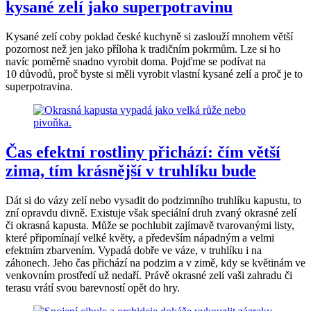
kysané zelí jako superpotravinu
Kysané zelí coby poklad české kuchyně si zaslouží mnohem větší
pozornost než jen jako příloha k tradičním pokrmům. Lze si ho
navíc poměrně snadno vyrobit doma. Pojďme se podívat na
10 důvodů, proč byste si měli vyrobit vlastní kysané zelí a proč je to
superpotravina.
Čas efektní rostliny přichází: čím větší
zima, tím krásnější v truhlíku bude
Dát si do vázy zelí nebo vysadit do podzimního truhlíku kapustu, to
zní opravdu divně. Existuje však speciální druh zvaný okrasné zelí
či okrasná kapusta. Může se pochlubit zajímavě tvarovanými listy,
které připomínají velké květy, a především nápadným a velmi
efektním zbarvením. Vypadá dobře ve váze, v truhlíku i na
záhonech. Jeho čas přichází na podzim a v zimě, kdy se květinám ve
venkovním prostředí už nedaří. Právě okrasné zelí vaši zahradu či
terasu vrátí svou barevností opět do hry.