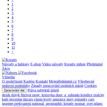
<
1
2
3
4
5
6
7
8
9
10
11
>
Návody a šablony
E-shop
Video návody
Kreativ miluje
Předplatné
Akce
Vlmedia
O společnosti
Kariéra
Kontakt
Mojepředplatné.cz
Všeobecné
smluvní podmínky
Zásady zpracování osobních údajů
Cookies
Práva subjektů údajů
Zpracování dat
denik
dotyk
fitzivot
moje_krizovka
dum_a_zahrada
kondice
realcity
kafe
ireceptar
tipcars
vlasta
kvety
annonce
story
estranky
cars
igurmet
prekvapeni
national_geographic
kreativ
poznat_svet
iglanc