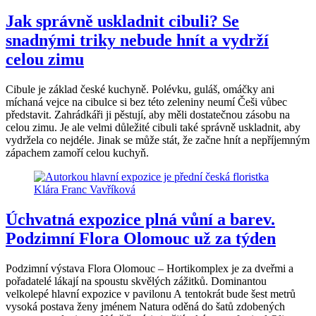
Jak správně uskladnit cibuli? Se
snadnými triky nebude hnít a vydrží
celou zimu
Cibule je základ české kuchyně. Polévku, guláš, omáčky ani
míchaná vejce na cibulce si bez této zeleniny neumí Češi vůbec
představit. Zahrádkáři ji pěstují, aby měli dostatečnou zásobu na
celou zimu. Je ale velmi důležité cibuli také správně uskladnit, aby
vydržela co nejdéle. Jinak se může stát, že začne hnít a nepříjemným
zápachem zamoří celou kuchyň.
Úchvatná expozice plná vůní a barev.
Podzimní Flora Olomouc už za týden
Podzimní výstava Flora Olomouc – Hortikomplex je za dveřmi a
pořadatelé lákají na spoustu skvělých zážitků. Dominantou
velkolepé hlavní expozice v pavilonu A tentokrát bude šest metrů
vysoká postava ženy jménem Natura oděná do šatů zdobených