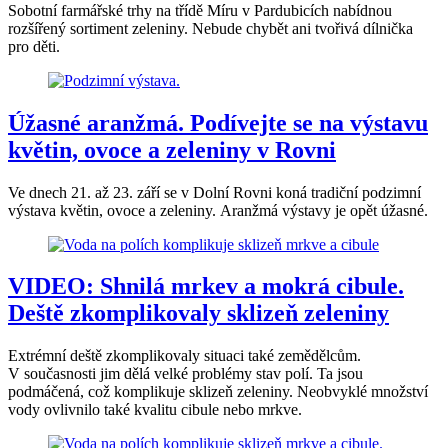
Sobotní farmářské trhy na třídě Míru v Pardubicích nabídnou
rozšířený sortiment zeleniny. Nebude chybět ani tvořivá dílnička
pro děti.
Úžasné aranžmá. Podívejte se na výstavu
květin, ovoce a zeleniny v Rovni
Ve dnech 21. až 23. září se v Dolní Rovni koná tradiční podzimní
výstava květin, ovoce a zeleniny. Aranžmá výstavy je opět úžasné.
VIDEO: Shnilá mrkev a mokrá cibule.
Deště zkomplikovaly sklizeň zeleniny
Extrémní deště zkomplikovaly situaci také zemědělcům.
V současnosti jim dělá velké problémy stav polí. Ta jsou
podmáčená, což komplikuje sklizeň zeleniny. Neobvyklé množství
vody ovlivnilo také kvalitu cibule nebo mrkve.