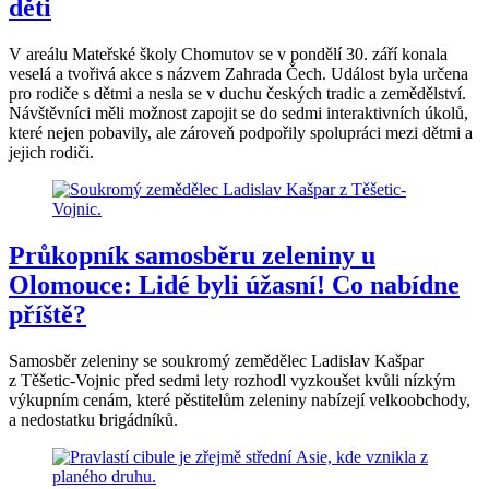
děti
V areálu Mateřské školy Chomutov se v pondělí 30. září konala
veselá a tvořivá akce s názvem Zahrada Čech. Událost byla určena
pro rodiče s dětmi a nesla se v duchu českých tradic a zemědělství.
Návštěvníci měli možnost zapojit se do sedmi interaktivních úkolů,
které nejen pobavily, ale zároveň podpořily spolupráci mezi dětmi a
jejich rodiči.
Průkopník samosběru zeleniny u
Olomouce: Lidé byli úžasní! Co nabídne
příště?
Samosběr zeleniny se soukromý zemědělec Ladislav Kašpar
z Těšetic-Vojnic před sedmi lety rozhodl vyzkoušet kvůli nízkým
výkupním cenám, které pěstitelům zeleniny nabízejí velkoobchody,
a nedostatku brigádníků.