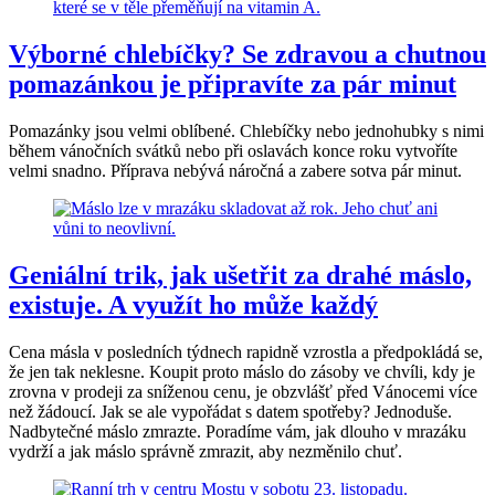
Výborné chlebíčky? Se zdravou a chutnou
pomazánkou je připravíte za pár minut
Pomazánky jsou velmi oblíbené. Chlebíčky nebo jednohubky s nimi
během vánočních svátků nebo při oslavách konce roku vytvoříte
velmi snadno. Příprava nebývá náročná a zabere sotva pár minut.
Geniální trik, jak ušetřit za drahé máslo,
existuje. A využít ho může každý
Cena másla v posledních týdnech rapidně vzrostla a předpokládá se,
že jen tak neklesne. Koupit proto máslo do zásoby ve chvíli, kdy je
zrovna v prodeji za sníženou cenu, je obzvlášť před Vánocemi více
než žádoucí. Jak se ale vypořádat s datem spotřeby? Jednoduše.
Nadbytečné máslo zmrazte. Poradíme vám, jak dlouho v mrazáku
vydrží a jak máslo správně zmrazit, aby nezměnilo chuť.