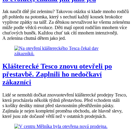
Jak naučit dítě jíst zeleninu? Takovou otázku si klade mnoho rodičů
při pohledu na potomka, který s nechutí každý kousek brokolice
vyplivne zpátky na talíř. Za dětskou nevraživost ke všemu zelenému
může podle vědců evoluce. Děti mají oproti rodičům mnohem více
chuťových buněk. Každou chuť tak cítí mnohem intenzivněji.
A zelenina chutná dětem jako jed.
Klášterecké Tesco znovu otevřeli po
přestavbě. Zaplnili ho nedočkaví
zákazníci
Lidé se nemohli dočkat znovuotevření klášterecké prodejny Tesco,
která procházela několik týdnů přestavbou. Před vchodem stáli
s košíky desítky minut před slavnostním přestřižením pásky.
Zajímala je nejen kompletní proměna obchodu, ale hlavně slevy,
které jsou zde dočasně větší než v ostatních prodejnách.