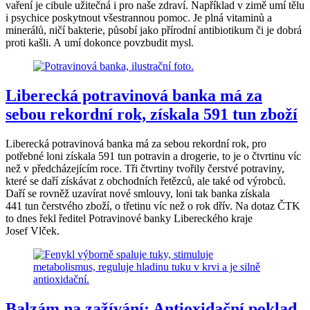
vaření je cibule užitečná i pro naše zdraví. Například v zimě umí tělu
i psychice poskytnout všestrannou pomoc. Je plná vitaminů a
minerálů, ničí bakterie, působí jako přírodní antibiotikum či je dobrá
proti kašli. A umí dokonce povzbudit mysl.
Liberecká potravinová banka má za
sebou rekordní rok, získala 591 tun zboží
Liberecká potravinová banka má za sebou rekordní rok, pro
potřebné loni získala 591 tun potravin a drogerie, to je o čtvrtinu víc
než v předcházejícím roce. Tři čtvrtiny tvořily čerstvé potraviny,
které se daří získávat z obchodních řetězců, ale také od výrobců.
Daří se rovněž uzavírat nové smlouvy, loni tak banka získala
441 tun čerstvého zboží, o třetinu víc než o rok dřív. Na dotaz ČTK
to dnes řekl ředitel Potravinové banky Libereckého kraje
Josef Vlček.
Balzám na zažívání: Antioxidační poklad,