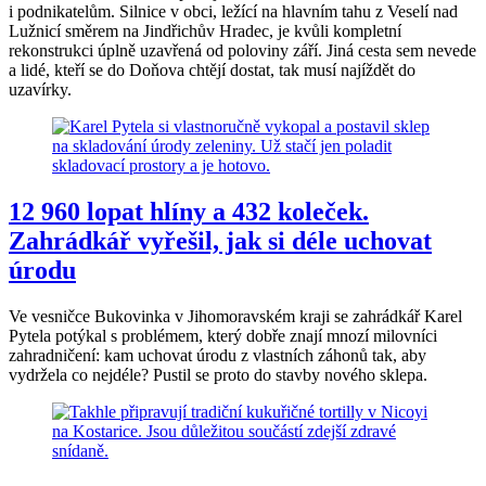
i podnikatelům. Silnice v obci, ležící na hlavním tahu z Veselí nad
Lužnicí směrem na Jindřichův Hradec, je kvůli kompletní
rekonstrukci úplně uzavřená od poloviny září. Jiná cesta sem nevede
a lidé, kteří se do Doňova chtějí dostat, tak musí najíždět do
uzavírky.
12 960 lopat hlíny a 432 koleček.
Zahrádkář vyřešil, jak si déle uchovat
úrodu
Ve vesničce Bukovinka v Jihomoravském kraji se zahrádkář Karel
Pytela potýkal s problémem, který dobře znají mnozí milovníci
zahradničení: kam uchovat úrodu z vlastních záhonů tak, aby
vydržela co nejdéle? Pustil se proto do stavby nového sklepa.