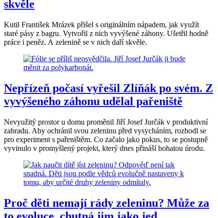
skvěle
Kutil František Mrázek přišel s originálním nápadem, jak využít
staré pásy z bagru. Vytvořil z nich vyvýšené záhony. Ušetřil hodně
práce i peněz. A zelenině se v nich daří skvěle.
Nepřízeň počasí vyřešil Zlíňák po svém. Z
vyvýšeného záhonu udělal pařeniště
Nevyužitý prostor u domu proměnil Jiří Josef Jurčák v produktivní
zahradu. Aby ochránil svou zeleninu před vysycháním, rozhodl se
pro experiment s pařeništěm. Co začalo jako pokus, to se postupně
vyvinulo v promyšlený projekt, který dnes přináší bohatou úrodu.
Proč děti nemají rády zeleninu? Může za
to evoluce, chutná jim jako jed