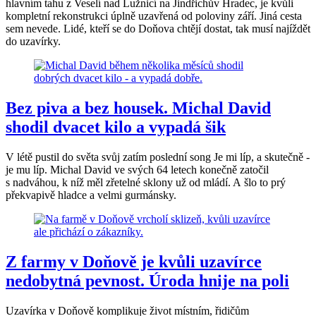
hlavním tahu z Veselí nad Lužnicí na Jindřichův Hradec, je kvůli
kompletní rekonstrukci úplně uzavřená od poloviny září. Jiná cesta
sem nevede. Lidé, kteří se do Doňova chtějí dostat, tak musí najíždět
do uzavírky.
Bez piva a bez housek. Michal David
shodil dvacet kilo a vypadá šik
V létě pustil do světa svůj zatím poslední song Je mi líp, a skutečně -
je mu líp. Michal David ve svých 64 letech konečně zatočil
s nadváhou, k níž měl zřetelné sklony už od mládí. A šlo to prý
překvapivě hladce a velmi gurmánsky.
Z farmy v Doňově je kvůli uzavírce
nedobytná pevnost. Úroda hnije na poli
Uzavírka v Doňově komplikuje život místním, řidičům