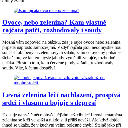
druhy zvířat.
Ovoce, nebo zelenina? Kam vlastně
rajčata patří, rozhodovaly i soudy
Možná vám odpověď na otázku, zda je rajče ovoce nebo zelenina,
připadá naprosto samozřejmá. Vždyť rajčata jsou neodmyslitelnou
součástí oblíbených zeleninových salátů, zatímco ovocný pohár se
šlehačkou, ve kterém byste jahody vyměnili za rajče, rozhodně
neláká. Přesto o tom, kam červené plody zařadit, rozhodovaly
soudy. Víte, k čemu dospěly?
Levná zelenina léčí nachlazení, prospívá
srdci i vlasům a bojuje s depresí
Existuje na světě něco obyčejnějšího než cibule? Levná nenáročná
zelenina se krčí ve spíži a nikdo si jí příliš neváží. Ale když dojde,
ihned se ukáže, že v kuchyni velmi bolestně chybí. Stejně jako při