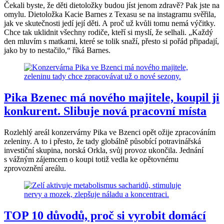
Čekali byste, že děti dietoložky budou jíst jenom zdravě? Pak jste na
omylu. Dietoložka Kacie Barnes z Texasu se na instagramu svěřila,
jak ve skutečnosti jedí její děti. A proč už kvůli tomu nemá výčitky.
Chce tak uklidnit všechny rodiče, kteří si myslí, že selhali. „Každý
den mluvím s matkami, které se tolik snaží, přesto si pořád připadají,
jako by to nestačilo,“ říká Barnes.
Pika Bzenec má nového majitele, koupil ji
konkurent. Slibuje nová pracovní místa
Rozlehlý areál konzervárny Pika ve Bzenci opět ožije zpracováním
zeleniny. A to i přesto, že tady globálně působící potravinářská
investiční skupina, norská Orkla, svůj provoz ukončila. Jednání
s vážným zájemcem o koupi totiž vedla ke opětovnému
zprovoznění areálu.
TOP 10 důvodů, proč si vyrobit domácí