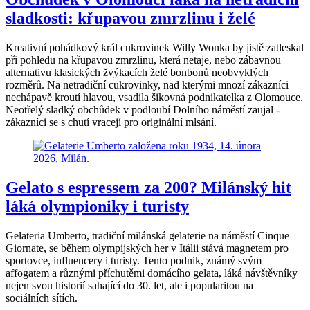
sladkosti: křupavou zmrzlinu i želé
Kreativní pohádkový král cukrovinek Willy Wonka by jistě zatleskal
při pohledu na křupavou zmrzlinu, která netaje, nebo zábavnou
alternativu klasických žvýkacích želé bonbonů neobvyklých
rozměrů. Na netradiční cukrovinky, nad kterými mnozí zákazníci
nechápavě kroutí hlavou, vsadila šikovná podnikatelka z Olomouce.
Neotřelý sladký obchůdek v podloubí Dolního náměstí zaujal -
zákazníci se s chutí vracejí pro originální mlsání.
Gelato s espressem za 200? Milánský hit
láká olympioniky i turisty
Gelateria Umberto, tradiční milánská gelaterie na náměstí Cinque
Giornate, se během olympijských her v Itálii stává magnetem pro
sportovce, influencery i turisty. Tento podnik, známý svým
affogatem a různými příchutěmi domácího gelata, láká návštěvníky
nejen svou historií sahající do 30. let, ale i popularitou na
sociálních sítích.