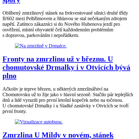
Oblíbený zmrzlinový stánek na frekventované silnici druhé třídy
II/602 mezi Pelhřimovem a Jihlavou se stal nečekaným zdrojem
napětí. Zatímco zákazníci si do Nového Hubenova jezdí pro
osvěžení, místní obyvatelé čelí každodenním problémům
s dopravou, parkováním i nepořádkem.
Fronty na zmrzlinu už v březnu. U
chomutovské Drmalky i v Otvicích bývá
plno
Ačkoliv je teprve březen, u některých zmrzlinářství na
Chomutovsku už to žije jako v hlavní sezoně. Stačilo pár teplejších
dnů a lidé vyrazili pro první letošní kopeček nebo na točenou.
U chomutovské Drmalky i u Sladké zastávky v Otvicích se tvoří
první fronty.
Zmrzlina U Mildy v novém, stánek