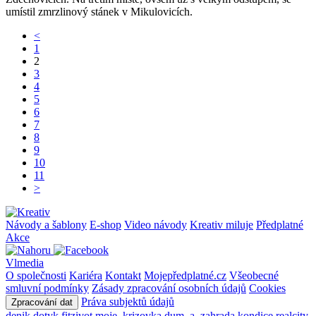
umístil zmrzlinový stánek v Mikulovicích.
<
1
2
3
4
5
6
7
8
9
10
11
>
Návody a šablony
E-shop
Video návody
Kreativ miluje
Předplatné
Akce
Vlmedia
O společnosti
Kariéra
Kontakt
Mojepředplatné.cz
Všeobecné
smluvní podmínky
Zásady zpracování osobních údajů
Cookies
Práva subjektů údajů
Zpracování dat
denik
dotyk
fitzivot
moje_krizovka
dum_a_zahrada
kondice
realcity