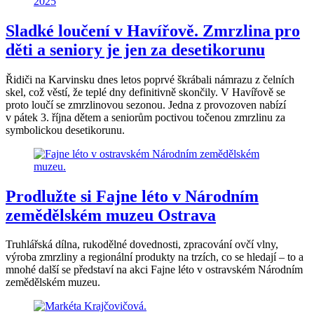
Sladké loučení v Havířově. Zmrzlina pro
děti a seniory je jen za desetikorunu
Řidiči na Karvinsku dnes letos poprvé škrábali námrazu z čelních
skel, což věstí, že teplé dny definitivně skončily. V Havířově se
proto loučí se zmrzlinovou sezonou. Jedna z provozoven nabízí
v pátek 3. října dětem a seniorům poctivou točenou zmrzlinu za
symbolickou desetikorunu.
Prodlužte si Fajne léto v Národním
zemědělském muzeu Ostrava
Truhlářská dílna, rukodělné dovednosti, zpracování ovčí vlny,
výroba zmrzliny a regionální produkty na trzích, co se hledají – to a
mnohé další se představí na akci Fajne léto v ostravském Národním
zemědělském muzeu.