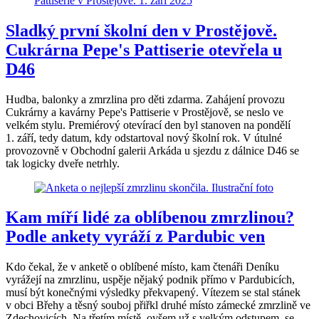
Sladký první školní den v Prostějově.
Cukrárna Pepe's Pattiserie otevřela u
D46
Hudba, balonky a zmrzlina pro děti zdarma. Zahájení provozu
Cukrárny a kavárny Pepe's Pattiserie v Prostějově, se neslo ve
velkém stylu. Premiérový otevírací den byl stanoven na pondělí
1. září, tedy datum, kdy odstartoval nový školní rok. V útulné
provozovně v Obchodní galerii Arkáda u sjezdu z dálnice D46 se
tak logicky dveře netrhly.
Kam míří lidé za oblíbenou zmrzlinou?
Podle ankety vyráží z Pardubic ven
Kdo čekal, že v anketě o oblíbené místo, kam čtenáři Deníku
vyrážejí na zmrzlinu, uspěje nějaký podnik přímo v Pardubicích,
musí být konečnými výsledky překvapený. Vítezem se stal stánek
v obci Břehy a těsný souboj přiřkl druhé místo zámecké zmrzlině ve
Zdechovicích. Na třetím místě, ovšem už s velkým odstupem, se