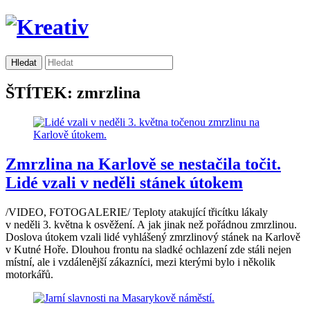
ŠTÍTEK: zmrzlina
Zmrzlina na Karlově se nestačila točit.
Lidé vzali v neděli stánek útokem
/VIDEO, FOTOGALERIE/ Teploty atakující třicítku lákaly
v neděli 3. května k osvěžení. A jak jinak než pořádnou zmrzlinou.
Doslova útokem vzali lidé vyhlášený zmrzlinový stánek na Karlově
v Kutné Hoře. Dlouhou frontu na sladké ochlazení zde stáli nejen
místní, ale i vzdálenější zákazníci, mezi kterými bylo i několik
motorkářů.