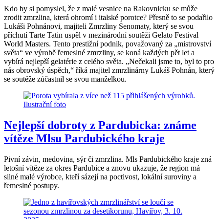
Kdo by si pomyslel, že z malé vesnice na Rakovnicku se může
zrodit zmrzlina, která ohromí i italské porotce? Přesně to se podařilo
Lukáši Pohnánovi, majiteli Zmrzliny Senomaty, který se svou
příchutí Tarte Tatin uspěl v mezinárodní soutěži Gelato Festival
World Masters. Tento prestižní podnik, považovaný za „mistrovství
světa“ ve výrobě řemeslné zmrzliny, se koná každých pět let a
vybírá nejlepší gelatérie z celého světa. „Nečekali jsme to, byl to pro
nás obrovský úspěch,“ říká majitel zmrzlinárny Lukáš Pohnán, který
se soutěže zúčastnil se svou manželkou.
Nejlepší dobroty z Pardubicka: známe
vítěze Mlsu Pardubického kraje
Pivní závin, medovina, sýr či zmrzlina. Mls Pardubického kraje zná
letošní vítěze za okres Pardubice a znovu ukazuje, že region má
silné malé výrobce, kteří sázejí na poctivost, lokální suroviny a
řemeslné postupy.