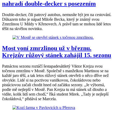
nahradí double-decker s posezením
Double-decker, čili patrový autobus, nemusíte být jen na cestování.
Důkazem toho je nápad Miloše Becka, který je známý svou
Zmrzlinou U Mildy v Křenovech. A právě tam se mohou lidé letos
těšit na skvělou novinku.
Most voní zmrzlinou už v březnu.
Krejzův růžový stánek zahájil 15. sezonu
Patnáctou sezonu roztáčí šestapadesátiletý Viktor Krejza svou
točenou zmrzlinu v Mostě. Společně s manželkou Martinou se na
každé jaro těší, a tak letos růžový stánek otevřeli o něco dříve než
obvykle. Lidé si na poctivou vanilkovou, čokoládovou nebo
pistáciovou začali chodit hned od začátku sezony. „Je výborná,
podle mě nejlepší v Mostě. Pan Krejza tu má stánek už dlouho a
vidíte, kolik lidí sem chodí,“ říká student Mirek. „Tady je nejlepší
čokoládová,“ přidává se Marcela.