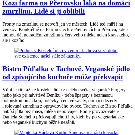
Kozí farma na Přerovsku láká na domácí
zmrzlinu. Lidé si ji oblíbili
Fronty na zmrzlinu se netvoří jen ve městech. Lidé teď míří i na
venkov. Konkrétně na Farmu Čech v Pavlovicích u Přerova, kde si
mohou dát netradiční zmrzlinu z čerstvého mléka nejen kravského,
ale i kozího.
Bistro Píďalka v Tachově. Veganské jídlo
od zpívajícího kuchaře může překvapit
Vůni je cítit až ke kostelu. Jídla z celého světa, veganské burgery
nebo jako při návštěvě Deníku - třeba špagety s bezmasou
boloňskou omáčkou, polévky, čerstvé saláty, domácí dezerty
i rolovaná zmrzlina z opravdového ovoce. Tachovské Bistro Píďalka
nabízí jídla bez masa, mléka nebo vajec. Podle provozovatele
Daniela Suchého překvapují chutí i ty, kteří by po vegetariánské
nebo veganské kuchyni běžně nesáhli.