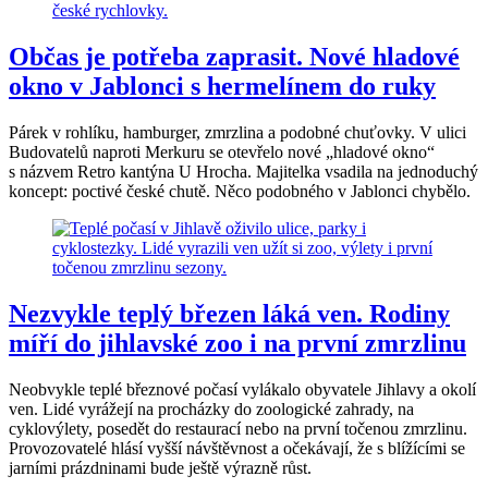
Občas je potřeba zaprasit. Nové hladové
okno v Jablonci s hermelínem do ruky
Párek v rohlíku, hamburger, zmrzlina a podobné chuťovky. V ulici
Budovatelů naproti Merkuru se otevřelo nové „hladové okno“
s názvem Retro kantýna U Hrocha. Majitelka vsadila na jednoduchý
koncept: poctivé české chutě. Něco podobného v Jablonci chybělo.
Nezvykle teplý březen láká ven. Rodiny
míří do jihlavské zoo i na první zmrzlinu
Neobvykle teplé březnové počasí vylákalo obyvatele Jihlavy a okolí
ven. Lidé vyrážejí na procházky do zoologické zahrady, na
cyklovýlety, posedět do restaurací nebo na první točenou zmrzlinu.
Provozovatelé hlásí vyšší návštěvnost a očekávají, že s blížícími se
jarními prázdninami bude ještě výrazně růst.