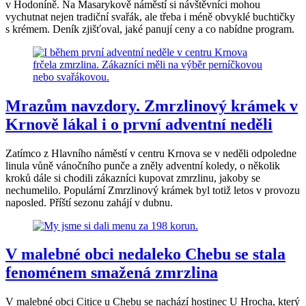
v Hodoníně. Na Masarykově náměstí si návštěvníci mohou
vychutnat nejen tradiční svařák, ale třeba i méně obvyklé buchtičky
s krémem. Deník zjišťoval, jaké panují ceny a co nabídne program.
Mrazům navzdory. Zmrzlinový krámek v
Krnově lákal i o první adventní neděli
Zatímco z Hlavního náměstí v centru Krnova se v neděli odpoledne
linula vůně vánočního punče a zněly adventní koledy, o několik
kroků dále si chodili zákazníci kupovat zmrzlinu, jakoby se
nechumelilo. Populární Zmrzlinový krámek byl totiž letos v provozu
naposled. Příští sezonu zahájí v dubnu.
V malebné obci nedaleko Chebu se stala
fenoménem smažená zmrzlina
V malebné obci Citice u Chebu se nachází hostinec U Hrocha, který