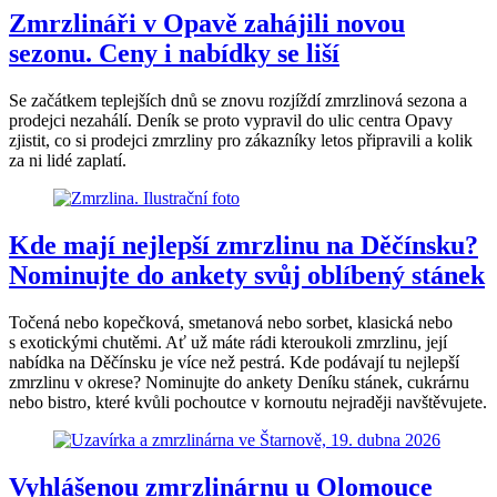
Zmrzlináři v Opavě zahájili novou
sezonu. Ceny i nabídky se liší
Se začátkem teplejších dnů se znovu rozjíždí zmrzlinová sezona a
prodejci nezahálí. Deník se proto vypravil do ulic centra Opavy
zjistit, co si prodejci zmrzliny pro zákazníky letos připravili a kolik
za ni lidé zaplatí.
Kde mají nejlepší zmrzlinu na Děčínsku?
Nominujte do ankety svůj oblíbený stánek
Točená nebo kopečková, smetanová nebo sorbet, klasická nebo
s exotickými chutěmi. Ať už máte rádi kteroukoli zmrzlinu, její
nabídka na Děčínsku je více než pestrá. Kde podávají tu nejlepší
zmrzlinu v okrese? Nominujte do ankety Deníku stánek, cukrárnu
nebo bistro, které kvůli pochoutce v kornoutu nejraději navštěvujete.
Vyhlášenou zmrzlinárnu u Olomouce