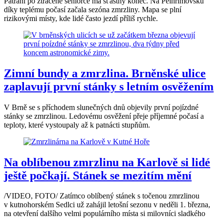
Pátrání po ztracené seniorce má šťastný konec. Na Pelhřimovsku
díky teplému počasí začala sezóna zmrzliny. Mapa se plní
rizikovými místy, kde lidé často jezdí příliš rychle.
Zimní bundy a zmrzlina. Brněnské ulice
zaplavují první stánky s letním osvěžením
V Brně se s příchodem slunečných dnů objevily první pojízdné
stánky se zmrzlinou. Ledovému osvěžení přeje příjemné počasí a
teploty, které vystoupaly až k patnácti stupňům.
Na oblíbenou zmrzlinu na Karlově si lidé
ještě počkají. Stánek se mezitím mění
/VIDEO, FOTO/ Zatímco oblíbený stánek s točenou zmrzlinou
v kutnohorském Sedlci už zahájil letošní sezonu v neděli 1. března,
na otevření dalšího velmi populárního místa si milovníci sladkého