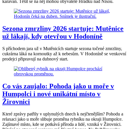
karavan. Těšit se na něj mohou obyvatelé Hrádku nad Nisou.
Sezona zmrzliny 2026 startuje: Mutěnice
už lákají, kdy otevřou v Hodoníně
S příchodem jara už v Mutěnicích startuje sezona točené zmrzliny,
cukrárna láká na kornoutky až k nebesům. V Hodoníně se venkovní
prodejci připravují na dubnový start.
Co vás zaujalo: Pohoda jako u moře v
Humpolci i nové unikátní místo v
Žirovnici
Které zprávy patřily v uplynulých dnech k nejčtenějším? Pohodu a
relaxaci jako u moře slibuje proměna rybníku na okraji Humpolce.
Zajímavé místo, kde se potkává příroda a lidé, vzniká v Žirovnici.