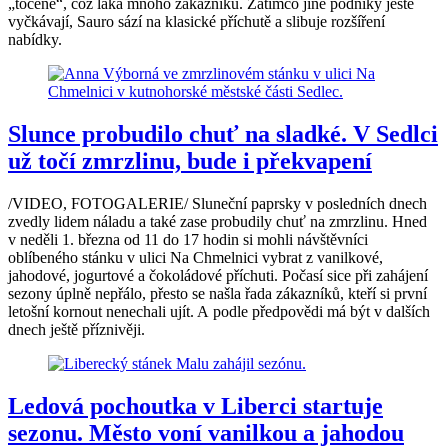
„točené“, což láká mnoho zákazníků. Zatímco jiné podniky ještě
vyčkávají, Sauro sází na klasické příchutě a slibuje rozšíření
nabídky.
Slunce probudilo chuť na sladké. V Sedlci
už točí zmrzlinu, bude i překvapení
/VIDEO, FOTOGALERIE/ Sluneční paprsky v posledních dnech
zvedly lidem náladu a také zase probudily chuť na zmrzlinu. Hned
v neděli 1. března od 11 do 17 hodin si mohli návštěvníci
oblíbeného stánku v ulici Na Chmelnici vybrat z vanilkové,
jahodové, jogurtové a čokoládové příchuti. Počasí sice při zahájení
sezony úplně nepřálo, přesto se našla řada zákazníků, kteří si první
letošní kornout nenechali ujít. A podle předpovědi má být v dalších
dnech ještě příznivěji.
Ledová pochoutka v Liberci startuje
sezonu. Město voní vanilkou a jahodou