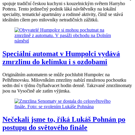
spojuje tradiční českou kuchyni s kouzelnickým světem Harryho
Pottera. Tento jedinečný podnik láká návštěvníky na lokální
speciality, tematické apartmány a rodinné aktivity, čímž se stává
ideálním cílem pro milovníky netradičních zážitků.
Speciální automat v Humpolci vydává
zmrzlinu do kelímku i s ozdobami
Originálním automatem se může pochlubit Humpolec na
Pelhřimovsku. Milovníkům zmrzliny nabízí mraženou pochoutku
sedm dní v týdnu čtyřiadvacet hodin denně. Takzvané zmrzlinomaty
jsou na Vysočině ale zatím výjimka.
Nečekali jsme to, říká Lukáš Pohnán po
postupu do světového finále