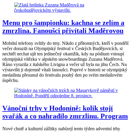
Menu pro šampionku: kachna se zelím a
zmrzlina. Fanoušci přivítali Maděrovou
Mobilní telefony svítily do tmy. Nikdo z přítomných, kteří v pondělí
večer dorazili na Olympijský festival v Českých Budějovicích, si
nechtěl nechat ujít ten jedinečný okamžik, kdy na pódium vstoupí
olympijská vítězka v alpském snowboardingu Zuzana Maděrová.
Ráno vyrazila z italského Livigna a večer už byla na jihu Čech. Na
výstavišti ji dojemně vítali fanoušci. Poprvé v historii se olympijský
medailista přesunul do festivalu pouhý den po svém medailovém
úspěchu.
Vánoční trhy v Hodoníně: kolik stojí
svařák a co nahradilo zmrzlinu. Program
Nové chutě a kulturní zážitky nabízejí tento týden adventní trhy