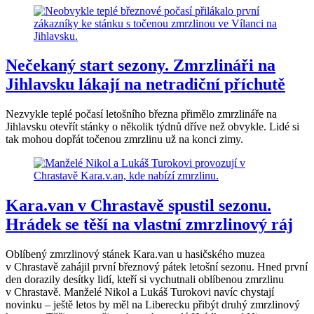
Nečekaný start sezony. Zmrzlináři na
Jihlavsku lákají na netradiční příchutě
Nezvykle teplé počasí letošního března přimělo zmrzlináře na
Jihlavsku otevřít stánky o několik týdnů dříve než obvykle. Lidé si
tak mohou dopřát točenou zmrzlinu už na konci zimy.
Kara.van v Chrastavě spustil sezonu.
Hrádek se těší na vlastní zmrzlinový ráj
Oblíbený zmrzlinový stánek Kara.van u hasičského muzea
v Chrastavě zahájil první březnový pátek letošní sezonu. Hned první
den dorazily desítky lidí, kteří si vychutnali oblíbenou zmrzlinu
v Chrastavě. Manželé Nikol a Lukáš Turokovi navíc chystají
novinku – ještě letos by měl na Liberecku přibýt druhý zmrzlinový