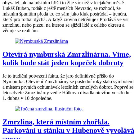
obyvatel, ale na místním hřišti to žije víc než v lecjakém městě.
Lukáš Buben, rodák z ještě menších Nevratic, se rozhodl, že
místním špuntům předá to, co sám jako kluk postrádal – trenéra,
který pro fotbal dýchá. A když zrovna netrénuje? Prodává ve vsi
zmrzlinu, nebo pizzu, na kterou se sjíždí lidé z celého okresu a
věnuje se realitám.
Otevírá nymburská Zmrzlinárna. Víme,
kolik bude stát jeden kopeček dobroty
Je to tradiční potvrzení faktu, že jaro definitivně přišlo do
Nymburka. Otevření Zmrzlinárny se poslední roky stalo symbolem
a místem prvních ochutnávek letošních zmrzlých dobrot. Poprvé se
letos dveře Zmrzlinárny vedle Hálkova divadla otevřou ve středu
1. dubna v 10 dopoledne.
Zmrzlina, která místním zhořkla.
Parkování u stánku v Hubenově vyvolává
spory