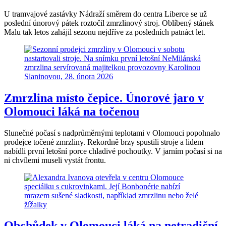
U tramvajové zastávky Nádraží směrem do centra Liberce se už
poslední únorový pátek roztočil zmrzlinový stroj. Oblíbený stánek
Malu tak letos zahájil sezonu nejdříve za posledních patnáct let.
Zmrzlina místo čepice. Únorové jaro v
Olomouci láká na točenou
Slunečné počasí s nadprůměrnými teplotami v Olomouci popohnalo
prodejce točené zmrzliny. Rekordně brzy spustili stroje a lidem
nabídli první letošní porce chladivé pochoutky. V jarním počasí si na
ni chvílemi museli vystát frontu.
Obchůdek v Olomouci láká na netradiční