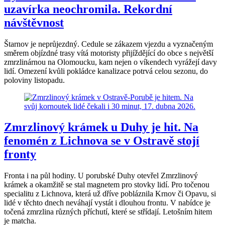
uzavírka neochromila. Rekordní
návštěvnost
Štarnov je neprůjezdný. Cedule se zákazem vjezdu a vyznačeným
směrem objízdné trasy vítá motoristy přijíždějící do obce s největší
zmrzlinárnou na Olomoucku, kam nejen o víkendech vyrážejí davy
lidí. Omezení kvůli pokládce kanalizace potrvá celou sezonu, do
poloviny listopadu.
Zmrzlinový krámek u Duhy je hit. Na
fenomén z Lichnova se v Ostravě stojí
fronty
Fronta i na půl hodiny. U porubské Duhy otevřel Zmrzlinový
krámek a okamžitě se stal magnetem pro stovky lidí. Pro točenou
specialitu z Lichnova, která už dříve pobláznila Krnov či Opavu, si
lidé v těchto dnech neváhají vystát i dlouhou frontu. V nabídce je
točená zmrzlina různých příchutí, které se střídají. Letošním hitem
je matcha.