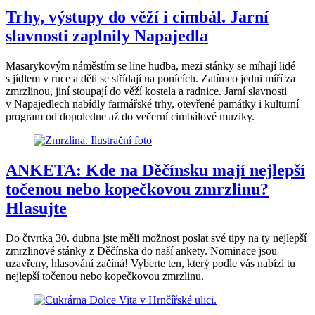
Trhy, výstupy do věží i cimbál. Jarní
slavnosti zaplnily Napajedla
Masarykovým náměstím se line hudba, mezi stánky se míhají lidé
s jídlem v ruce a děti se střídají na ponících. Zatímco jedni míří za
zmrzlinou, jiní stoupají do věží kostela a radnice. Jarní slavnosti
v Napajedlech nabídly farmářské trhy, otevřené památky i kulturní
program od dopoledne až do večerní cimbálové muziky.
ANKETA: Kde na Děčínsku mají nejlepší
točenou nebo kopečkovou zmrzlinu?
Hlasujte
Do čtvrtka 30. dubna jste měli možnost poslat své tipy na ty nejlepší
zmrzlinové stánky z Děčínska do naší ankety. Nominace jsou
uzavřeny, hlasování začíná! Vyberte ten, který podle vás nabízí tu
nejlepší točenou nebo kopečkovou zmrzlinu.