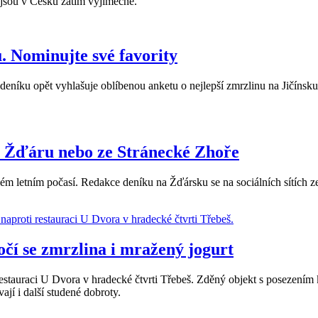
jsou v Česku zatím výjimečné.
. Nominujte své favority
deníku opět vyhlašuje oblíbenou anketu o nejlepší zmrzlinu na Jičínsku
e Žďáru nebo ze Stránecké Zhoře
ém letním počasí. Redakce deníku na Žďársku se na sociálních sítích zep
očí se zmrzlina i mražený jogurt
oti restauraci U Dvora v hradecké čtvrti Třebeš. Zděný objekt s posez
vají i další studené dobroty.