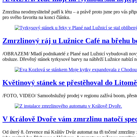
Zmrzlina neodmyslitelně patří k létu – a právě proto jsme pro vás při
pro svého favorita na konci článku.
Zmrzlinový ráj u Lužnice Café na břehu b
/OBRAZEM/ Mladí podnikatelé z Plané nad Lužnicí vybudovali nový gas
obsluze. Dřevěný stánek tyrkysové barvy na nábřeží Lužnice nabízí ne
Květinový stánek se přestěhoval do Litomě
/FOTO, VIDEO/ Samoobslužný prodej v regionu zažívá boom, přestože
V Králově Dvoře vám zmrzlinu natočí speci
Od úterý 8. července má Králův Dvůr automat na tři točené zmrzliny z