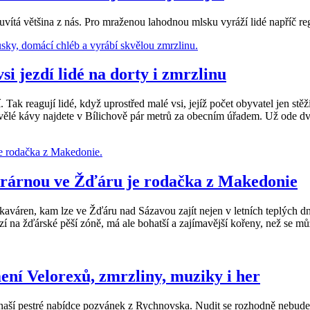
vítá většina z nás. Pro mraženou lahodnou mlsku vyráží lidé napříč reg
si jezdí lidé na dorty i zmrzlinu
reagují lidé, když uprostřed malé vsi, jejíž počet obyvatel jen stěž
lé kávy najdete v Bílichově pár metrů za obecním úřadem. Už ode dveří
ukrárnou ve Žďáru je rodačka z Makedonie
áren, kam lze ve Žďáru nad Sázavou zajít nejen v letních teplých dn
í na žďárské pěší zóně, má ale bohatší a zajímavější kořeny, než se mů
ní Velorexů, zmrzliny, muziky i her
v naší pestré nabídce pozvánek z Rychnovska. Nudit se rozhodně nebude