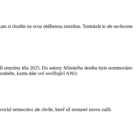
kam si chodíte na svou oblíbenou zmrzlinu. Tentokrát to ale nechceme
lepší zmrzliny léta 2025. Do ankety Jičínského deníku bylo nominováno
ozhodněte, komu dáte své osvěžující ANO.
ějovické nemocnice ale chvíle, které už nemusel znovu zažít.