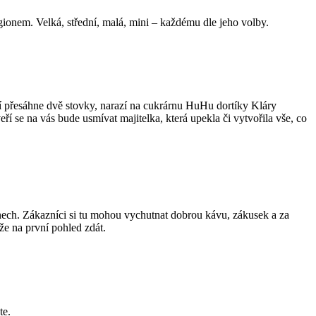
ionem. Velká, střední, malá, mini – každému dle jeho volby.
í přesáhne dvě stovky, narazí na cukrárnu HuHu dortíky Kláry
 se na vás bude usmívat majitelka, která upekla či vytvořila vše, co
ech. Zákazníci si tu mohou vychutnat dobrou kávu, zákusek a za
že na první pohled zdát.
te.