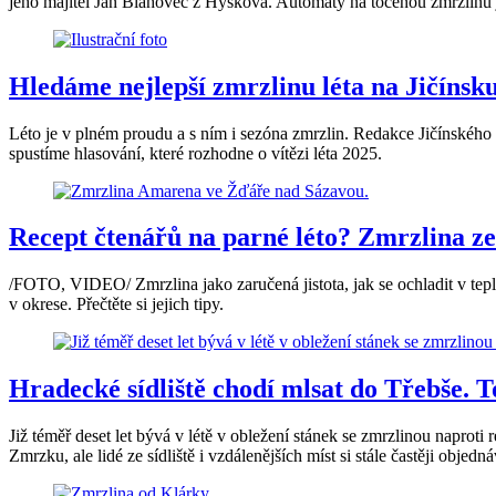
jeho majitel Jan Blahovec z Hýskova. Automaty na točenou zmrzlinu 
Hledáme nejlepší zmrzlinu léta na Jičínsku
Léto je v plném proudu a s ním i sezóna zmrzlin. Redakce Jičínského 
spustíme hlasování, které rozhodne o vítězi léta 2025.
Recept čtenářů na parné léto? Zmrzlina z
/FOTO, VIDEO/ Zmrzlina jako zaručená jistota, jak se ochladit v tepl
v okrese. Přečtěte si jejich tipy.
Hradecké sídliště chodí mlsat do Třebše. T
Již téměř deset let bývá v létě v obležení stánek se zmrzlinou napr
Zmrzku, ale lidé ze sídliště i vzdálenějších míst si stále častěji objedná