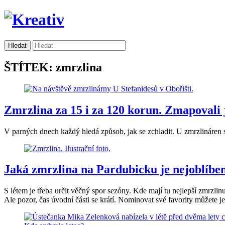
ŠTÍTEK: zmrzlina
Zmrzlina za 15 i za 120 korun. Zmapovali
V parných dnech každý hledá způsob, jak se zchladit. U zmrzlináren se t
Jaká zmrzlina na Pardubicku je nejoblíbe
S létem je třeba určit věčný spor sezóny. Kde mají tu nejlepší zmrzlin
Ale pozor, čas úvodní části se krátí. Nominovat své favority můžete j