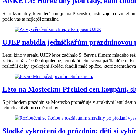
ANKETA: Horké dny jsou tady, kam chodít
S horkými dny, které teď panují i na Plzeňsku, roste zájem o zmrzlinu
podle vás ta nejlepší zmrzlina.
UJEP nabídla jedničkářům prázdninovou p
Letní kino v areálu UJEP letos začínalo 5. června filmem mladého re
začínalo už v 10:00 dopoledne, tentokrát letní scéna patřila dětem. 
rozložili deky, spokojení školáci fandili malé opičce, které zachraňova
Léto na Mostecku: Přehled cen koupání, sl
S příchodem prázdnin se Mostecko proměňuje v atraktivní letní destin
letních aktivit pro celé rodiny.
Sladké vykročení do prázdnin: děti si vybí