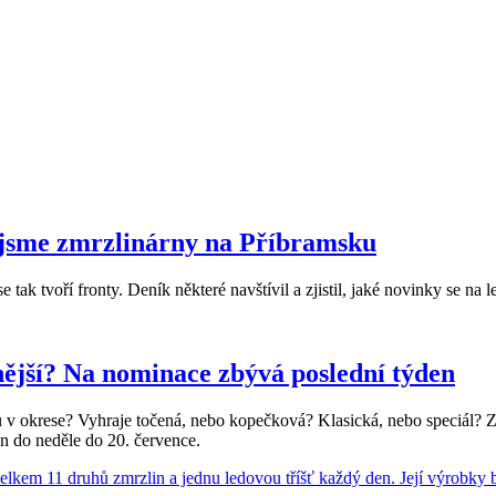
 jsme zmrzlinárny na Příbramsku
ak tvoří fronty. Deník některé navštívil a zjistil, jaké novinky se na l
nější? Na nominace zbývá poslední týden
u v okrese? Vyhraje točená, nebo kopečková? Klasická, nebo speciál? Z l
en do neděle do 20. července.