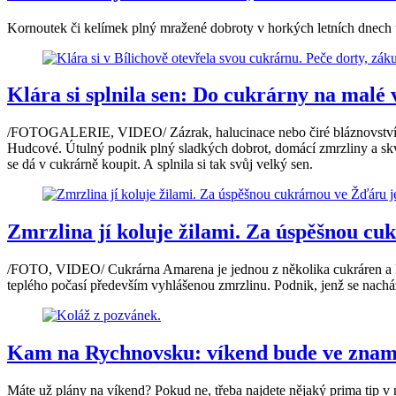
Kornoutek či kelímek plný mražené dobroty v horkých letních dnech u
Klára si splnila sen: Do cukrárny na malé v
/FOTOGALERIE, VIDEO/ Zázrak, halucinace nebo čiré bláznovství. Tak 
Hudcové. Útulný podnik plný sladkých dobrot, domácí zmrzliny a skvě
se dá v cukrárně koupit. A splnila si tak svůj velký sen.
Zmrzlina jí koluje žilami. Za úspěšnou c
/FOTO, VIDEO/ Cukrárna Amarena je jednou z několika cukráren a kav
teplého počasí především vyhlášenou zmrzlinu. Podnik, jenž se nacház
Kam na Rychnovsku: víkend bude ve zname
Máte už plány na víkend? Pokud ne, třeba najdete nějaký prima tip 