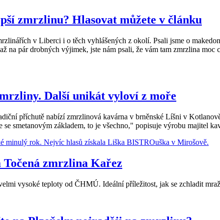
pší zmrzlinu? Hlasovat můžete v článku
 zmrzlinářích v Liberci i o těch vyhlášených z okolí. Psali jsme o mak
 až na pár drobných výjimek, jste nám psali, že vám tam zmrzlina moc chu
rzliny. Další unikát vyloví z moře
adiční příchutě nabízí zmrzlinová kavárna v brněnské Líšni v Kotlanově
se se smetanovým základem, to je všechno," popisuje výrobu majitel k
a Točená zmrzlina Kařez
lmi vysoké teploty od ČHMÚ. Ideální příležitost, jak se zchladit mr