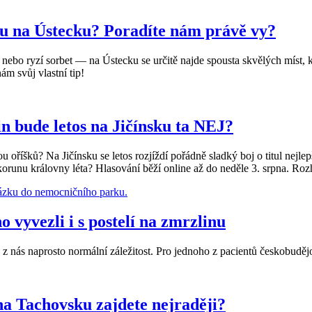
nu na Ústecku? Poradíte nám právě vy?
nebo ryzí sorbet — na Ústecku se určitě najde spousta skvělých míst, 
ám svůj vlastní tip!
 bude letos na Jičínsku ta NEJ?
u oříšků? Na Jičínsku se letos rozjíždí pořádně sladký boj o titul nej
á korunu královny léta? Hlasování běží online až do neděle 3. srpna. R
vyvezli i s postelí na zmrzlinu
šinu z nás naprosto normální záležitost. Pro jednoho z pacientů českobud
na Tachovsku zajdete nejraději?