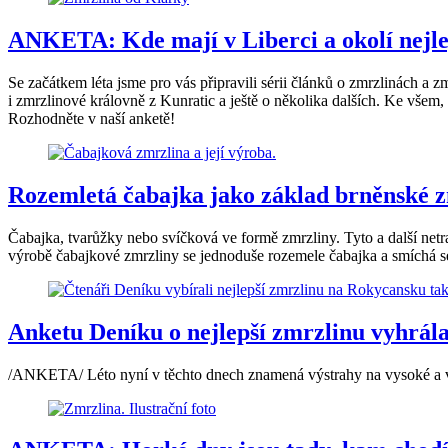
ANKETA: Kde mají v Liberci a okolí nejle
Se začátkem léta jsme pro vás připravili sérii článků o zmrzlinách a
i zmrzlinové královně z Kunratic a ještě o několika dalších. Ke všem,
Rozhodněte v naší anketě!
Rozemletá čabajka jako základ brněnské zm
Čabajka, tvarůžky nebo svíčková ve formě zmrzliny. Tyto a další netr
výrobě čabajkové zmrzliny se jednoduše rozemele čabajka a smíchá 
Anketu Deníku o nejlepší zmrzlinu vyhrál
/ANKETA/ Léto nyní v těchto dnech znamená výstrahy na vysoké a ve