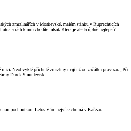
edonských zmrzlinářích v Moskevské, malém stánku v Ruprechticích
tná a rádi k nim chodíte mlsat. Která je ale ta úplně nejlepší?
 ulici. Neobvyklé příchutě zmrzliny mají už od začátku provozu. „Při
avárny Darek Smuniewski.
aženou pochoutkou. Letos Vám nejvíce chutná v Kařezu.