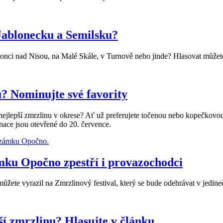
Jablonecku a Semilsku?
lonci nad Nisou, na Malé Skále, v Turnově nebo jinde? Hlasovat může
u? Nominujte své favority
tu nejlepší zmrzlinu v okrese? Ať už preferujete točenou nebo kopečkovou
ace jsou otevřené do 20. července.
ámku Opočno zpestří i provazochodci
žete vyrazil na Zmrzlinový festival, který se bude odehrávat v jedin
 zmrzlinu? Hlasujte v článku