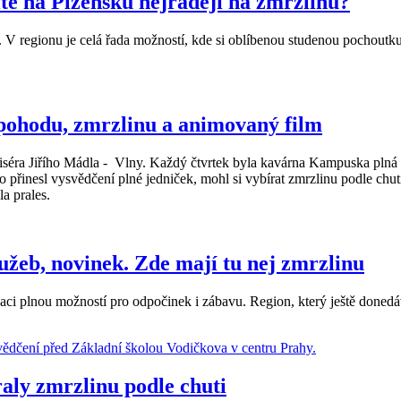
e na Plzeňsku nejraději na zmrzlinu?
. V regionu je celá řada možností, kde si oblíbenou studenou pochoutku 
ohodu, zmrzlinu a animovaný film
žiséra Jiřího Mádla - Vlny. Každý čtvrtek byla kavárna Kampuska plná 
Kdo přinesl vysvědčení plné jedniček, mohl si vybírat zmrzlinu podle c
la prales.
užeb, novinek. Zde mají tu nej zmrzlinu
aci plnou možností pro odpočinek i zábavu. Region, který ještě donedá
raly zmrzlinu podle chuti