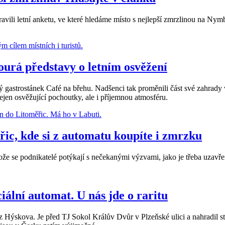
pravili letní anketu, ve které hledáme místo s nejlepší zmrzlinou na Nym
ourá představy o letním osvěžení
trostánek Café na břehu. Nadšenci tak proměnili část své zahrady v ú
jen osvěžující pochoutky, ale i příjemnou atmosféru.
řic, kde si z automatu koupíte i zmrzku
 se podnikatelé potýkají s nečekanými výzvami, jako je třeba uzavře
ální automat. U nás jde o raritu
 Hýskova. Je před TJ Sokol Králův Dvůr v Plzeňské ulici a nahradil stá