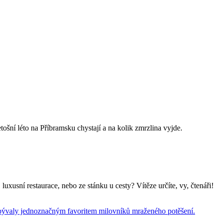
etošní léto na Příbramsku chystají a na kolik zmrzlina vyjde.
uxusní restaurace, nebo ze stánku u cesty? Vítěze určíte, vy, čtenáři!