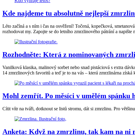
Kde najdeme tu absolutně nejlepší zmrzli
Léto začíná a s ním i čas na osvěžení! Točená, kopečková, smetanová 
rozhodovat my. Zapojte se do letního zmrzlinového pátrání a napište n
Rozhodněte: Která z nominovaných zmrzlin
Vanilková klasika, malinový sorbet nebo snad pistáciová s extra dávko
14 zmrzlinových favoritů a teď je to na vás – která zmrzlinárna získ
Mohl zemřít. Po měsíci v umělém spánku ho 
Cítit vítr na tváři, dotknout se listů stromu, dát si zmrzlinu. Pro vět
Anketa: Když na zmrzlinu, tak kam na ni 