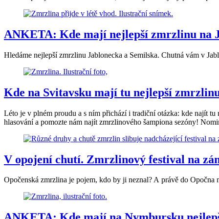
ANKETA: Kde mají nejlepší zmrzlinu na 
Hledáme nejlepší zmrzlinu Jablonecka a Semilska. Chutná vám v Jab
Kde na Svitavsku mají tu nejlepší zmrzlin
Léto je v plném proudu a s ním přichází i tradiční otázka: kde najít 
hlasování a pomozte nám najít zmrzlinového šampiona sezóny! Nomin
V opojení chutí. Zmrzlinový festival na z
Opočenská zmrzlina je pojem, kdo by ji neznal? A právě do Opočna mů
ANKETA: Kde mají na Nymbursku nejlepší